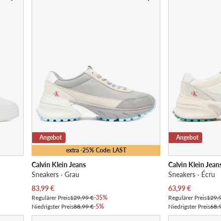
Angebot
Angebot
extra -25% Code: LAST
Calvin Klein Jeans
Calvin Klein Jean
Sneakers · Grau
Sneakers · Écru
Aktueller Preis
Aktueller Preis
83,99
€
63,99
€
Regulärer Preis
129,99 €
-35%
Regulärer Preis
129,
Niedrigster Preis
88,99 €
-5%
Niedrigster Preis
68,