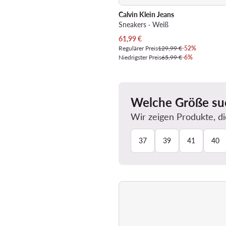
Calvin Klein Jeans
Sneakers · Weiß
Aktueller Preis
61,99
€
Regulärer Preis
129,99 €
-52%
Niedrigster Preis
65,99 €
-6%
Welche Größe su
Wir zeigen Produkte, di
37
39
41
40