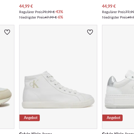
Aktueller Preis
Aktueller Preis
44,99
€
44,99
€
Regulärer Preis
79,99 €
-43%
Regulärer Preis
77,9
Niedrigster Preis
47,99 €
-6%
Niedrigster Preis
49,
Angebot
Angebot