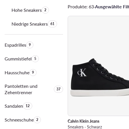
Produkte: 63
·
Ausgewählte Filt
Hohe Sneakers
Anzahl der Produkte:
2
Niedrige Sneakers
Anzahl der Produkte:
61
Espadrilles
Anzahl der Produkte:
9
Gummistiefel
Anzahl der Produkte:
5
Hausschuhe
Anzahl der Produkte:
9
Pantoletten und
Anzahl der Produkte:
37
Zehentrenner
Sandalen
Anzahl der Produkte:
12
Schneeschuhe
Anzahl der Produkte:
2
Calvin Klein Jeans
Sneakers · Schwarz