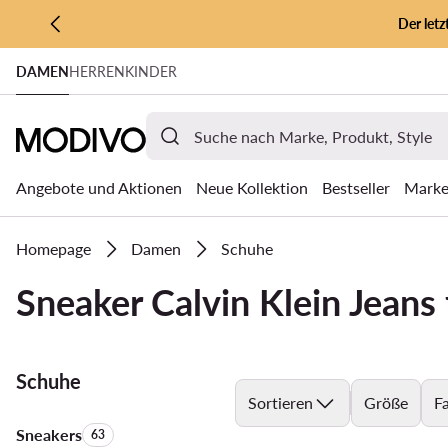
Der let
ZUM HAUPTINHALT SPRINGEN
DAMEN
HERREN
KINDER
ZUR SUCHE
Angebote und Aktionen
Neue Kollektion
Bestseller
Mark
Homepage
Damen
Schuhe
Sneaker Calvin Klein Jeans
Schuhe
Sortieren
Größe
F
Sneakers
Anzahl der Produkte:
63