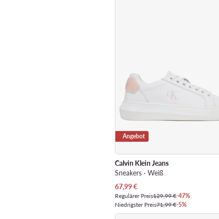
Angebot
Calvin Klein Jeans
Sneakers · Weiß
Aktueller Preis
67,99
€
Regulärer Preis
129,99 €
-47%
Niedrigster Preis
71,99 €
-5%