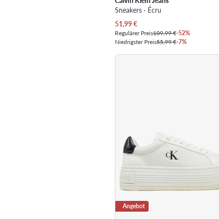
Calvin Klein Jeans
Sneakers · Écru
Aktueller Preis
51,99
€
Regulärer Preis
109,99 €
-52%
Niedrigster Preis
55,99 €
-7%
Angebot