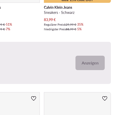
s
Calvin Klein Jeans
Sneakers · Schwarz
Aktueller Preis
83,99
€
99 €
-51%
Regulärer Preis
129,99 €
-35%
99 €
-7%
Niedrigster Preis
88,99 €
-5%
Anzeigen