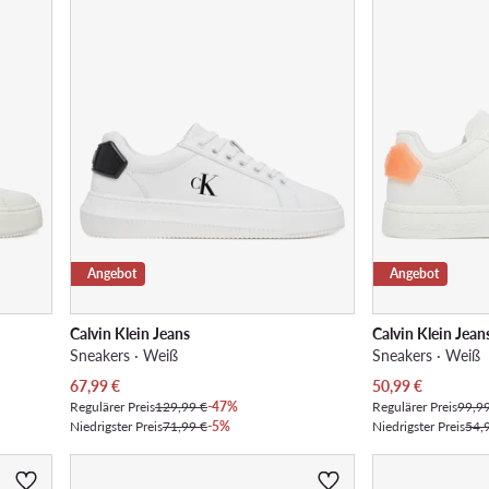
Angebot
Angebot
Calvin Klein Jeans
Calvin Klein Jean
Sneakers · Weiß
Sneakers · Weiß
Aktueller Preis
Aktueller Preis
67,99
€
50,99
€
Regulärer Preis
129,99 €
-47%
Regulärer Preis
99,9
Niedrigster Preis
71,99 €
-5%
Niedrigster Preis
54,