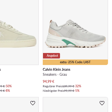
Angebot
extra -25% Code: LAST
s
Calvin Klein Jeans
Sneakers · Grau
Aktueller Preis
94,99
€
99 €
-50%
Regulärer Preis
139,99 €
-32%
99 €
-8%
Niedrigster Preis
99,99 €
-5%