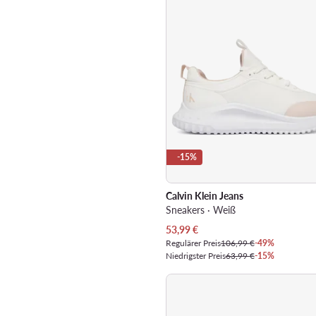
-15%
Calvin Klein Jeans
Sneakers · Weiß
Aktueller Preis
53,99
€
Regulärer Preis
106,99 €
-49%
Niedrigster Preis
63,99 €
-15%