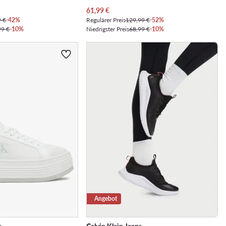
Aktueller Preis
61,99
€
9 €
-42%
Regulärer Preis
129,99 €
-52%
99 €
-10%
Niedrigster Preis
68,99 €
-10%
Angebot