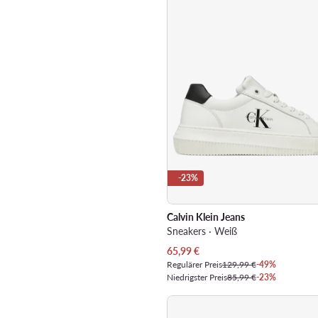
-23%
Calvin Klein Jeans
Sneakers · Weiß
Aktueller Preis
65,99
€
Regulärer Preis
129,99 €
-49%
Niedrigster Preis
85,99 €
-23%