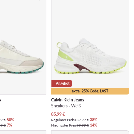
Angebot
extra -25% Code: LAST
s
Calvin Klein Jeans
Sneakers · Weiß
Aktueller Preis
85,99
€
99 €
-50%
Regulärer Preis
139,99 €
-38%
99 €
-7%
Niedrigster Preis
99,99 €
-14%