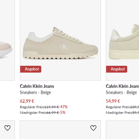
Angebot
Angebot
Calvin Klein Jeans
Calvin Klein Jean
Sneakers · Beige
Sneakers · Beige
Aktueller Preis
Aktueller Preis
62,99
€
54,99
€
Regulärer Preis
119,99 €
-47%
Regulärer Preis
109,
Niedrigster Preis
66,99 €
-5%
Niedrigster Preis
59,