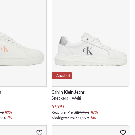
Angebot
s
Calvin Klein Jeans
Sneakers · Weiß
Aktueller Preis
67,99
€
9 €
-49%
Regulärer Preis
129,99 €
-47%
99 €
-7%
Niedrigster Preis
71,99 €
-5%