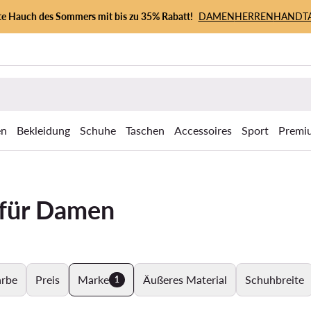
zte Hauch des Sommers mit bis zu 35% Rabatt!
DAMEN
HERREN
HANDT
en
Bekleidung
Schuhe
Taschen
Accessoires
Sport
Premi
 für Damen
arbe
Preis
Marke
Äußeres Material
Schuhbreite
1