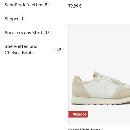
Schnürstiefeletten
Anzahl der Produkte:
9
79,99
€
Slipper
Anzahl der Produkte:
1
Sneakers aus Stoff
Anzahl der Produkte:
17
Stiefeletten und
Anzahl der Produkte:
10
Chelsea Boots
Angebot