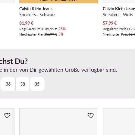
Calvin Klein Jeans
Calvin Klein Jean
Sneakers · Schwarz
Sneakers · Weiß
Aktueller Preis
Aktueller Preis
81,99
€
57,99
€
Regulärer Preis
109,99 €
-25%
Regulärer Preis
119,
Niedrigster Preis
86,99 €
-5%
Niedrigster Preis
62,
chst Du?
e in der von Dir gewählten Größe verfügbar sind.
36
38
35