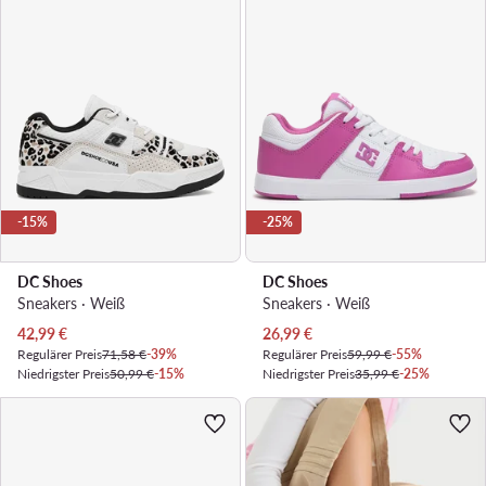
-15%
-25%
DC Shoes
DC Shoes
Sneakers · Weiß
Sneakers · Weiß
Aktueller Preis
Aktueller Preis
42,99
€
26,99
€
Regulärer Preis
71,58 €
-39%
Regulärer Preis
59,99 €
-55%
Niedrigster Preis
50,99 €
-15%
Niedrigster Preis
35,99 €
-25%