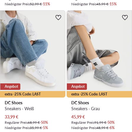
Niedrigster Preis
52,99 €
-11%
Niedrigster Preis
45,99 €
-15%
Angebot
Angebot
extra -25% Code: LAST
extra -25% Code: LAST
DC Shoes
DC Shoes
Sneakers · Weiß
Sneakers · Grau
Aktueller Preis
Aktueller Preis
33,99
€
45,99
€
Regulärer Preis
68,99 €
-50%
Regulärer Preis
91,99 €
-50%
Niedrigster Preis
35,99 €
-5%
Niedrigster Preis
48,99 €
-6%