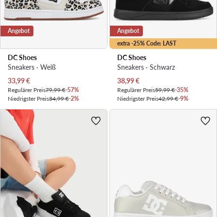
Angebot
Angebot
extra -25% Code: LAST
DC Shoes
DC Shoes
Sneakers · Weiß
Sneakers · Schwarz
Aktueller Preis
Aktueller Preis
33,99
€
38,99
€
Regulärer Preis
79,99 €
-57%
Regulärer Preis
59,99 €
-35%
Niedrigster Preis
34,99 €
-2%
Niedrigster Preis
42,99 €
-9%