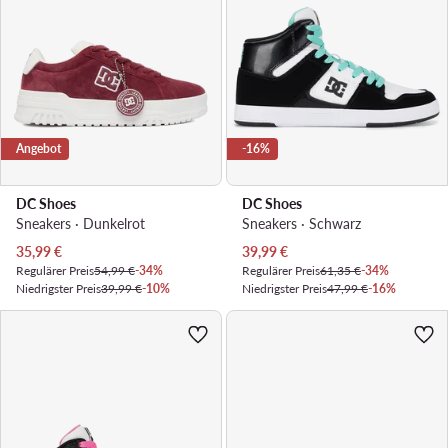
Angebot
-16%
DC Shoes
DC Shoes
Sneakers · Dunkelrot
Sneakers · Schwarz
Aktueller Preis
Aktueller Preis
35,99
€
39,99
€
Regulärer Preis
54,99 €
-34%
Regulärer Preis
61,35 €
-34%
Niedrigster Preis
39,99 €
-10%
Niedrigster Preis
47,99 €
-16%