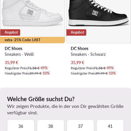
Angebot
Angebot
extra -25% Code: LAST
DC Shoes
DC Shoes
Sneakers · Weiß
Sneakers · Schwarz
Aktueller Preis
Aktueller Preis
35,99
€
35,99
€
Regulärer Preis
71,58 €
-49%
Regulärer Preis
71,58 €
-49%
Niedrigster Preis
39,99 €
-10%
Niedrigster Preis
39,99 €
-10%
Welche Größe suchst Du?
Wir zeigen Produkte, die in der von Dir gewählten Größe
verfügbar sind.
36
38
37
41