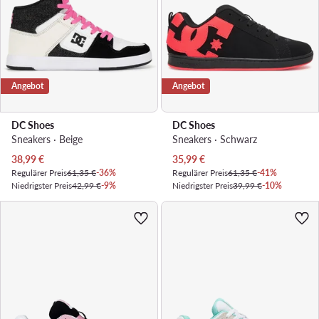
Angebot
Angebot
DC Shoes
DC Shoes
Sneakers · Beige
Sneakers · Schwarz
Aktueller Preis
Aktueller Preis
38,99
€
35,99
€
Regulärer Preis
61,35 €
-36%
Regulärer Preis
61,35 €
-41%
Niedrigster Preis
42,99 €
-9%
Niedrigster Preis
39,99 €
-10%