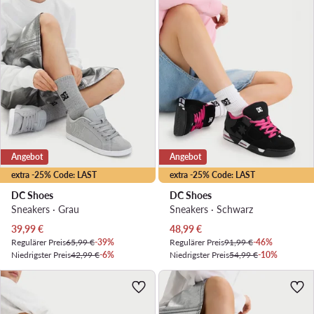
Angebot
Angebot
extra -25% Code: LAST
extra -25% Code: LAST
DC Shoes
DC Shoes
Sneakers · Grau
Sneakers · Schwarz
Aktueller Preis
Aktueller Preis
39,99
€
48,99
€
Regulärer Preis
65,99 €
-39%
Regulärer Preis
91,99 €
-46%
Niedrigster Preis
42,99 €
-6%
Niedrigster Preis
54,99 €
-10%