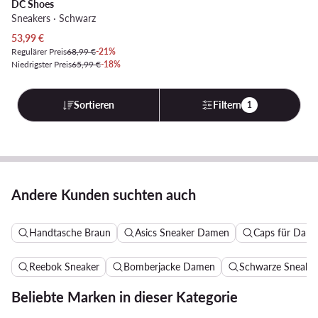
DC Shoes
Sneakers · Schwarz
Aktueller Preis
53,99
€
Regulärer Preis
68,99 €
-21%
Niedrigster Preis
65,99 €
-18%
Sortieren
Filtern
1
Andere Kunden suchten auch
Handtasche Braun
Asics Sneaker Damen
Caps für Dam
Reebok Sneaker
Bomberjacke Damen
Schwarze Sneake
Beliebte Marken in dieser Kategorie