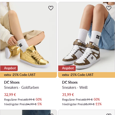
Angebot
Angebot
extra -25% Code: LAST
extra -25% Code: LAST
DC Shoes
DC Shoes
Sneakers · Goldfarben
Sneakers · Weiß
Aktueller Preis
Aktueller Preis
32,99
€
31,99
€
Regulärer Preis
65,99 €
-50%
Regulärer Preis
63,99 €
-50%
Niedrigster Preis
34,99 €
-5%
Niedrigster Preis
35,99 €
-11%