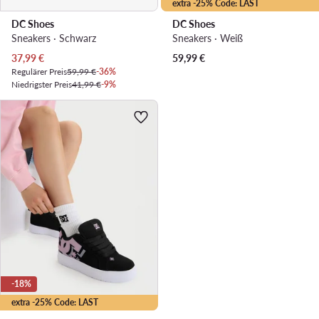
extra -25% Code: LAST
DC Shoes
DC Shoes
Sneakers · Schwarz
Sneakers · Weiß
Aktueller Preis
37,99
€
59,99
€
Regulärer Preis
59,99 €
-36%
Niedrigster Preis
41,99 €
-9%
-18%
extra -25% Code: LAST