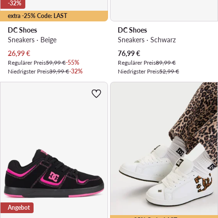
-32%
extra -25% Code: LAST
DC Shoes
DC Shoes
Sneakers · Beige
Sneakers · Schwarz
Aktueller Preis
Aktueller Preis
26,99
€
76,99
€
Regulärer Preis
59,99 €
-55%
Regulärer Preis
89,99 €
Niedrigster Preis
39,99 €
-32%
Niedrigster Preis
52,99 €
Angebot