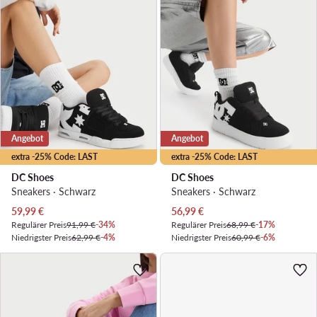
Angebot
Angebot
extra -25% Code: LAST
extra -25% Code: LAST
DC Shoes
DC Shoes
Sneakers · Schwarz
Sneakers · Schwarz
Aktueller Preis
Aktueller Preis
59,99
€
56,99
€
Regulärer Preis
91,99 €
-34%
Regulärer Preis
68,99 €
-17%
Niedrigster Preis
62,99 €
-4%
Niedrigster Preis
60,99 €
-6%