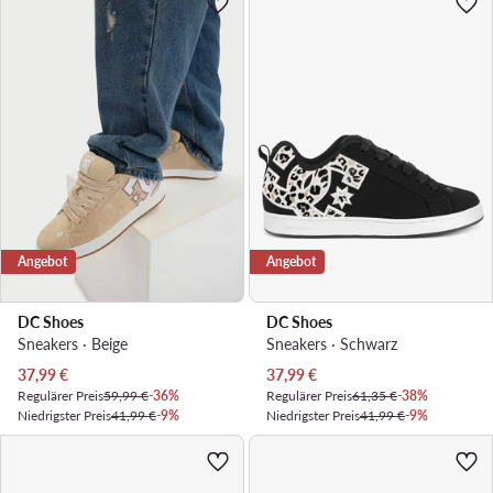
Angebot
Angebot
DC Shoes
DC Shoes
Sneakers · Beige
Sneakers · Schwarz
Aktueller Preis
Aktueller Preis
37,99
€
37,99
€
Regulärer Preis
59,99 €
-36%
Regulärer Preis
61,35 €
-38%
Niedrigster Preis
41,99 €
-9%
Niedrigster Preis
41,99 €
-9%