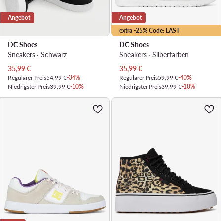
Angebot
Angebot
extra -25% Code: LAST
DC Shoes
DC Shoes
Sneakers · Schwarz
Sneakers · Silberfarben
Aktueller Preis
Aktueller Preis
35,99
€
35,99
€
Regulärer Preis
54,99 €
-34%
Regulärer Preis
59,99 €
-40%
Niedrigster Preis
39,99 €
-10%
Niedrigster Preis
39,99 €
-10%