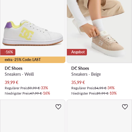
-16%
Angebot
extra -25% Code: LAST
DC Shoes
DC Shoes
Sneakers · Weiß
Sneakers · Beige
Aktueller Preis
Aktueller Preis
39,99
€
35,99
€
Regulärer Preis
59,99 €
-33%
Regulärer Preis
54,99 €
-34%
Niedrigster Preis
47,99 €
-16%
Niedrigster Preis
39,99 €
-10%