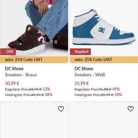
-38%
Angebot
extra -25% Code: LAST
extra -25% Code: LAST
DC Shoes
DC Shoes
Sneakers · Braun
Sneakers · Weiß
Aktueller Preis
Aktueller Preis
30,99
€
35,99
€
Regulärer Preis
65,99 €
-53%
Regulärer Preis
71,58 €
-49%
Niedrigster Preis
49,99 €
-38%
Niedrigster Preis
39,99 €
-10%