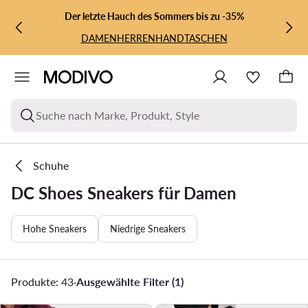
ZUM HAUPTINHALT SPRINGEN
ZUR SUCHE
Der letzte Hauch des Sommers bis zu -35%
DAMEN
HERREN
HANDTASCHEN
Suche nach Marke, Produkt, Style
Schuhe
DC Shoes Sneakers für Damen
Hohe Sneakers
Niedrige Sneakers
Produkte: 43
·
Ausgewählte Filter (1)