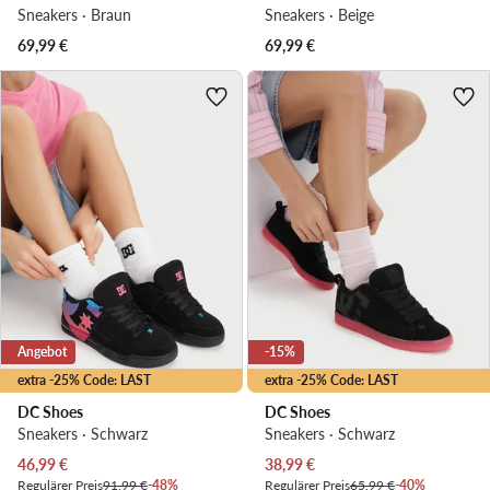
Sneakers · Braun
Sneakers · Beige
69,99
€
69,99
€
Angebot
-15%
extra -25% Code: LAST
extra -25% Code: LAST
DC Shoes
DC Shoes
Sneakers · Schwarz
Sneakers · Schwarz
Aktueller Preis
Aktueller Preis
46,99
€
38,99
€
Regulärer Preis
91,99 €
-48%
Regulärer Preis
65,99 €
-40%