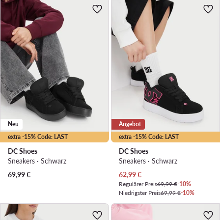
Neu
Angebot
extra -15% Code: LAST
extra -15% Code: LAST
DC Shoes
DC Shoes
Sneakers · Schwarz
Sneakers · Schwarz
Aktueller Preis
69,99
€
62,99
€
Regulärer Preis
69,99 €
-10%
Niedrigster Preis
69,99 €
-10%