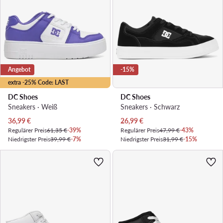
Angebot
-15%
extra -25% Code: LAST
DC Shoes
DC Shoes
Sneakers · Weiß
Sneakers · Schwarz
Aktueller Preis
Aktueller Preis
36,99
€
26,99
€
Regulärer Preis
61,35 €
-39%
Regulärer Preis
47,99 €
-43%
Niedrigster Preis
39,99 €
-7%
Niedrigster Preis
31,99 €
-15%