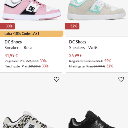
-30%
-32%
extra -10% Code: LAST
DC Shoes
DC Shoes
Sneakers · Rosa
Sneakers · Weiß
Aktueller Preis
Aktueller Preis
41,99
€
26,99
€
Regulärer Preis
59,99 €
-30%
Regulärer Preis
59,99 €
-55%
Niedrigster Preis
59,99 €
-30%
Niedrigster Preis
39,99 €
-32%