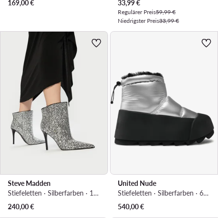
Aktueller Preis
169,00
€
33,99
€
Regulärer Preis
59,99 €
Niedrigster Preis
33,99 €
Steve Madden
United Nude
Stiefeletten · Silberfarben · 10 cm
Stiefeletten · Silberfarben · 6 cm
240,00
€
540,00
€