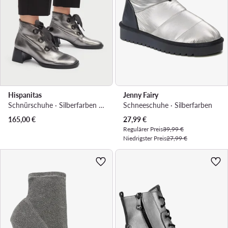
Hispanitas
Jenny Fairy
Schnürschuhe · Silberfarben · 5 cm
Schneeschuhe · Silberfarben
Aktueller Preis
165,00
€
27,99
€
Regulärer Preis
39,99 €
Niedrigster Preis
27,99 €