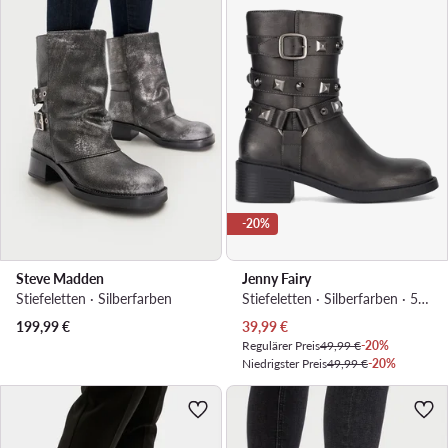
-20%
Steve Madden
Jenny Fairy
Stiefeletten · Silberfarben
Stiefeletten · Silberfarben · 5 cm
Aktueller Preis
199,99
€
39,99
€
Regulärer Preis
49,99 €
-20%
Niedrigster Preis
49,99 €
-20%