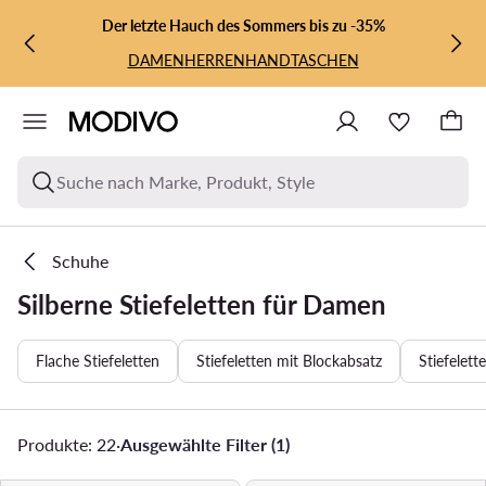
ZUM HAUPTINHALT SPRINGEN
ZUR SUCHE
Der letzte Hauch des Sommers bis zu -35%
DAMEN
HERREN
HANDTASCHEN
Suche nach Marke, Produkt, Style
Schuhe
Silberne Stiefeletten für Damen
Flache Stiefeletten
Stiefeletten mit Blockabsatz
Stiefelett
Produkte: 22
·
Ausgewählte Filter (1)