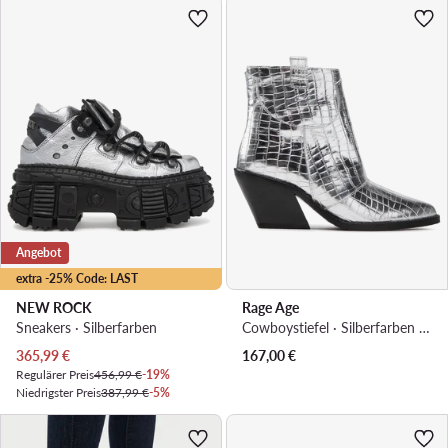
Angebot
extra -25% Code: LAST
NEW ROCK
Rage Age
Sneakers · Silberfarben
Cowboystiefel · Silberfarben · 6.5 cm
Aktueller Preis
365,99
€
167,00
€
Regulärer Preis
456,99 €
-19%
Niedrigster Preis
387,99 €
-5%