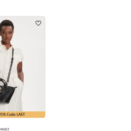
-25% Code: LAST
hwarz