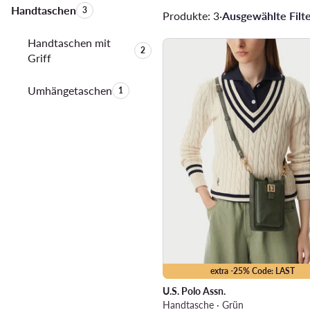
Handtaschen
Anzahl der Produkte:
3
Produkte: 3
·
Ausgewählte Filte
Handtaschen mit
Anzahl der Produkte:
2
Griff
Umhängetaschen
Anzahl der Produkte:
1
extra -25% Code: LAST
U.S. Polo Assn.
Handtasche · Grün