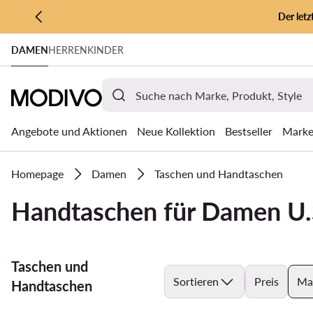
Der let
ZUM HAUPTINHALT SPRINGEN
DAMEN
HERREN
KINDER
ZUR SUCHE
Angebote und Aktionen
Neue Kollektion
Bestseller
Mark
Homepage
Damen
Taschen und Handtaschen
Handtaschen für Damen U.S
Taschen und
Sortieren
Preis
Ma
Handtaschen