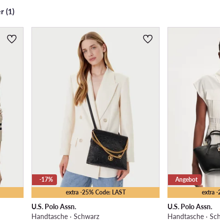
r (1)
-17%
Angebot
extra -25% Code: LAST
extra 
U.S. Polo Assn.
U.S. Polo Assn.
Handtasche · Schwarz
Handtasche · Sc