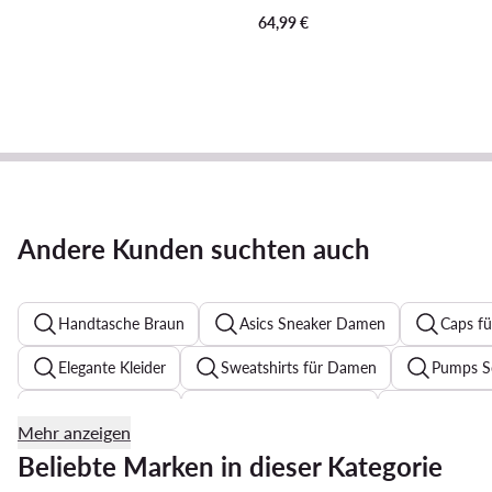
64,99
€
Andere Kunden suchten auch
Handtasche Braun
Asics Sneaker Damen
Caps f
Elegante Kleider
Sweatshirts für Damen
Pumps S
Reebok Sneaker
Bomberjacke Damen
Schwarze 
Mehr anzeigen
Halsketten für Damen
Sommerkleider
Armbände
Beliebte Marken in dieser Kategorie