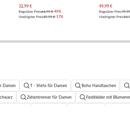
Aktueller Preis
Aktueller Preis
32,99
€
49,99
€
Regulärer Preis
64,99 €
-49%
Regulärer Preis
79,9
Niedrigster Preis
39,99 €
-17%
Niedrigster Preis
54,
ür Damen
T - Shirts für Damen
Boho Handtaschen
chwarz
Zehentrenner für Damen
Festkleider mit Blumenm
Sneaker Damen
Jeanskleider
Abendkleider
Pantole
r für Damen
Ohrringe für Damen
Sonnenbrillen für Dame