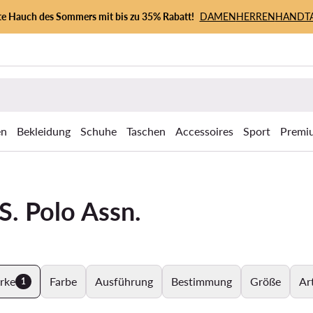
zte Hauch des Sommers mit bis zu 35% Rabatt!
DAMEN
HERREN
HANDT
en
Bekleidung
Schuhe
Taschen
Accessoires
Sport
Premi
. Polo Assn.
rke
Farbe
Ausführung
Bestimmung
Größe
Ar
1