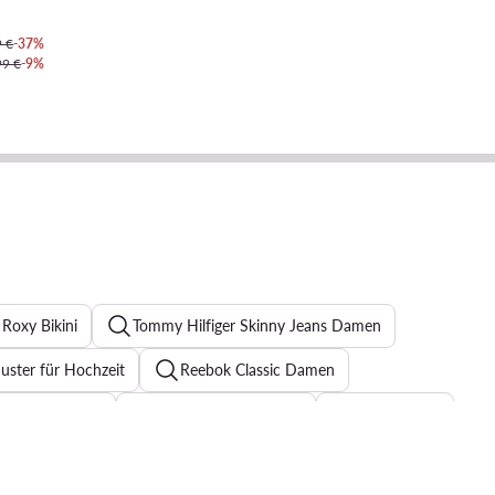
9 €
-37%
99 €
-9%
Roxy Bikini
Tommy Hilfiger Skinny Jeans Damen
uster für Hochzeit
Reebok Classic Damen
tten für Damen
T Shirt Damen Guess
Strickkleider
n
Guess Schuhe Damen