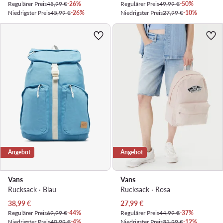
Regulärer Preis
45,99 €
-26%
Regulärer Preis
49,99 €
-50%
Niedrigster Preis
45,99 €
-26%
Niedrigster Preis
27,99 €
-10%
Angebot
Angebot
Vans
Vans
Rucksack · Blau
Rucksack · Rosa
Aktueller Preis
Aktueller Preis
38,99
€
27,99
€
Regulärer Preis
69,99 €
-44%
Regulärer Preis
44,99 €
-37%
Niedrigster Preis
40,99 €
-4%
Niedrigster Preis
31,99 €
-12%