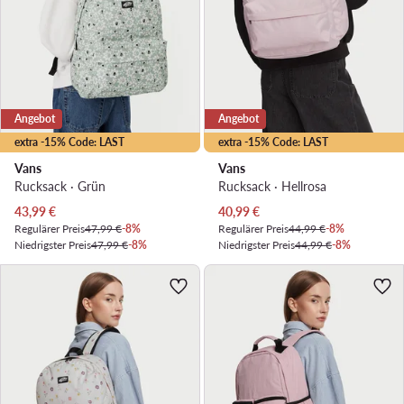
Angebot
Angebot
extra -15% Code: LAST
extra -15% Code: LAST
Vans
Vans
Rucksack · Grün
Rucksack · Hellrosa
Aktueller Preis
Aktueller Preis
43,99
€
40,99
€
Regulärer Preis
47,99 €
-8%
Regulärer Preis
44,99 €
-8%
Niedrigster Preis
47,99 €
-8%
Niedrigster Preis
44,99 €
-8%