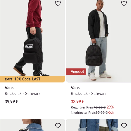
Angebot
extra -15% Code: LAST
Vans
Vans
Rucksack · Schwarz
Rucksack · Schwarz
Aktueller Preis
39,99
€
33,99
€
Regulärer Preis
48,00 €
-29%
Niedrigster Preis
35,99 €
-5%