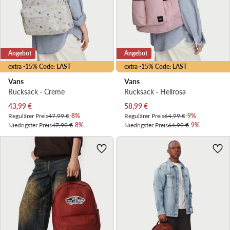
Angebot
Angebot
extra -15% Code: LAST
extra -15% Code: LAST
Vans
Vans
Rucksack · Creme
Rucksack · Hellrosa
Aktueller Preis
Aktueller Preis
43,99
€
58,99
€
Regulärer Preis
47,99 €
-8%
Regulärer Preis
64,99 €
-9%
Niedrigster Preis
47,99 €
-8%
Niedrigster Preis
64,99 €
-9%