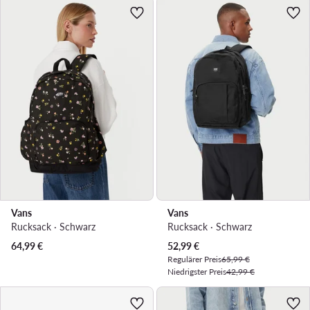
Vans
Vans
Rucksack · Schwarz
Rucksack · Schwarz
Aktueller Preis
64,99
€
52,99
€
Regulärer Preis
65,99 €
Niedrigster Preis
42,99 €