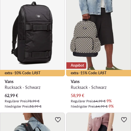
Angebot
extra -10% Code: LAST
extra -15% Code: LAST
Vans
Vans
Rucksack · Schwarz
Rucksack · Schwarz
Aktueller Preis
Aktueller Preis
62,99
€
58,99
€
Regulärer Preis
73,99 €
Regulärer Preis
64,99 €
-9%
Niedrigster Preis
53,99 €
Niedrigster Preis
64,99 €
-9%