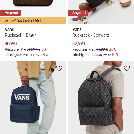
Angebot
Angebot
extra -15% Code: LAST
Vans
Vans
Rucksack · Braun
Rucksack · Schwarz
Aktueller Preis
Aktueller Preis
40,99
€
32,99
€
Regulärer Preis
44,99 €
-8%
Regulärer Preis
44,99 €
-26%
Niedrigster Preis
44,99 €
-8%
Niedrigster Preis
36,99 €
-10%