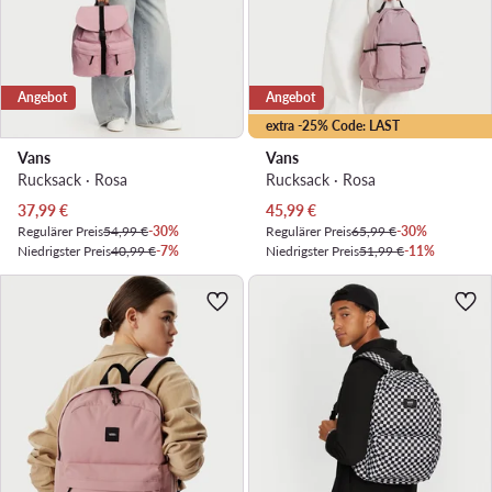
Angebot
Angebot
extra -25% Code: LAST
Vans
Vans
Rucksack · Rosa
Rucksack · Rosa
Aktueller Preis
Aktueller Preis
37,99
€
45,99
€
Regulärer Preis
54,99 €
-30%
Regulärer Preis
65,99 €
-30%
Niedrigster Preis
40,99 €
-7%
Niedrigster Preis
51,99 €
-11%