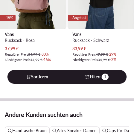
-15%
Angebot
Vans
Vans
Rucksack · Rosa
Rucksack · Schwarz
Aktueller Preis
Aktueller Preis
37,99
€
33,99
€
Regulärer Preis
54,99 €
-30%
Regulärer Preis
47,99 €
-29%
Niedrigster Preis
44,99 €
-15%
Niedrigster Preis
34,99 €
-2%
Sortieren
Filtern
1
Andere Kunden suchten auch
Handtasche Braun
Asics Sneaker Damen
Caps für Dam