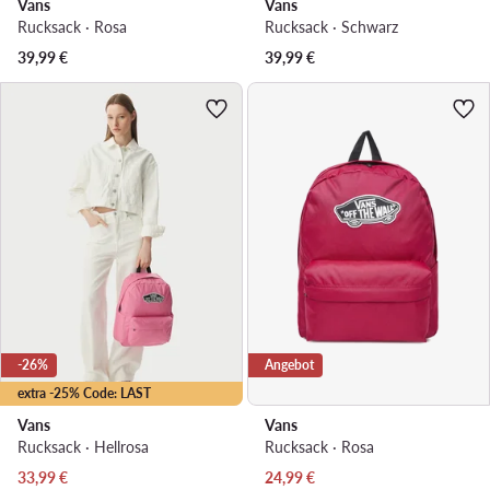
Vans
Vans
Rucksack · Rosa
Rucksack · Schwarz
39,99
€
39,99
€
-26%
Angebot
extra -25% Code: LAST
Vans
Vans
Rucksack · Hellrosa
Rucksack · Rosa
Aktueller Preis
Aktueller Preis
33,99
€
24,99
€