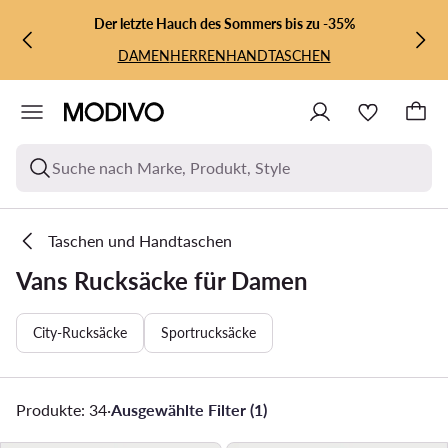
ZUM HAUPTINHALT SPRINGEN
ZUR SUCHE
Der letzte Hauch des Sommers bis zu -35%
DAMEN
HERREN
HANDTASCHEN
Suche nach Marke, Produkt, Style
Taschen und Handtaschen
Vans Rucksäcke für Damen
City-Rucksäcke
Sportrucksäcke
Produkte: 34
·
Ausgewählte Filter (1)