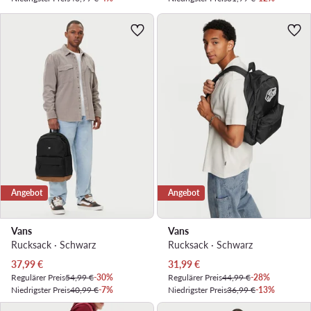
Angebot
Angebot
Vans
Vans
Rucksack · Schwarz
Rucksack · Schwarz
Aktueller Preis
Aktueller Preis
37,99
€
31,99
€
Regulärer Preis
54,99 €
-30%
Regulärer Preis
44,99 €
-28%
Niedrigster Preis
40,99 €
-7%
Niedrigster Preis
36,99 €
-13%