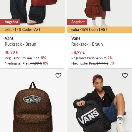
Angebot
Angebot
extra -15% Code: LAST
extra -15% Code: LAST
Vans
Vans
Rucksack · Braun
Rucksack · Braun
Aktueller Preis
Aktueller Preis
40,99
€
58,99
€
Regulärer Preis
44,99 €
-8%
Regulärer Preis
64,99 €
-9%
Niedrigster Preis
44,99 €
-8%
Niedrigster Preis
64,99 €
-9%