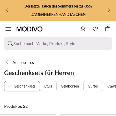
ZUM HAUPTINHALT SPRINGEN
ZUR SUCHE
Der letzte Hauch des Sommers bis zu -35%
DAMEN
HERREN
HANDTASCHEN
Suche nach Marke, Produkt, Style
Accessoires
Geschenksets für Herren
Geschenksets
Etuis
Geldbörsen
Gürtel
Krawa
Produkte: 22