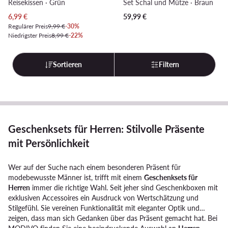
Reisekissen · Grün
Set Schal und Mütze · Braun
Aktueller Preis
6,99
€
59,99
€
Regulärer Preis
9,99 €
-30%
Niedrigster Preis
8,99 €
-22%
Sortieren
Filtern
Geschenksets für Herren: Stilvolle Präsente
mit Persönlichkeit
Wer auf der Suche nach einem besonderen Präsent für
modebewusste Männer ist, trifft mit einem
Geschenksets für
Herren
immer die richtige Wahl. Seit jeher sind Geschenkboxen mit
exklusiven Accessoires ein Ausdruck von Wertschätzung und
Stilgefühl. Sie vereinen Funktionalität mit eleganter Optik und
zeigen, dass man sich Gedanken über das Präsent gemacht hat. Bei