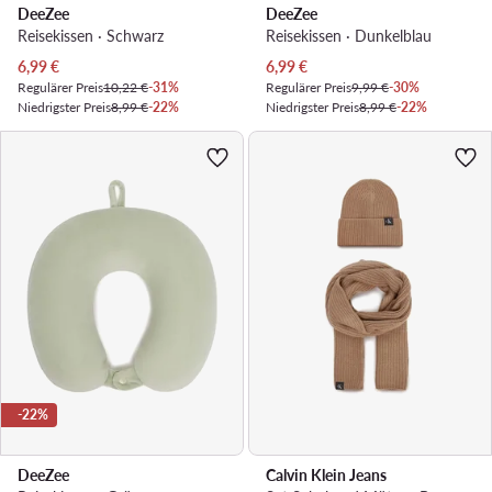
DeeZee
DeeZee
Reisekissen · Schwarz
Reisekissen · Dunkelblau
Aktueller Preis
Aktueller Preis
6,99
€
6,99
€
Regulärer Preis
10,22 €
-31%
Regulärer Preis
9,99 €
-30%
Niedrigster Preis
8,99 €
-22%
Niedrigster Preis
8,99 €
-22%
-22%
DeeZee
Calvin Klein Jeans