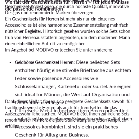
MODIVO finden Sie eine beeindruckende Auswahl an
Herren
Vielfalt der Geschenksets für Herren – Für jeden Anlass
Geschenkset
-Kollektionen, die durch höchste Qualität, innovative
die passende Kombination
Designs und renommierte Marken überzeugen.
Ein
Geschenksets für Herren
ist mehr als nur ein einzelnes
Accessoire; es ist eine harmonische Zusammenstellung mehrfach
nützlicher Begleiter. Historisch gesehen wurden solche Sets schon
früh von Herrenausstattern angeboten, um dem modernen Mann
einen einheitlichen Auftritt zu ermöglichen.
Im Angebot bei MODIVO entdecken Sie unter anderem:
: Diese beliebten Sets
Geldbörse Geschenkset Herren
enthalten häufig eine stilvolle Brieftasche aus echtem
Leder sowie passende Accessoires wie
Schlüsselanhänger, Kartenetui oder Gürtel. Sie eignen
sich ideal für Männer, die Wert auf Organisation und
Dank dieser Vielfalt finden sich geeignete Geschenksets sowohl für
Understatement legen.
traditionsbewusste Herren als auch für Trendsetter, die das
Gürtelsets: Meist in hochwertigen Boxen präsentiert
Außergewöhnliche suchen. MODIVO bietet Ihnen zahlreiche Sets
und oft mit wechselbaren Schnallen oder zusätzlichen
renommierter Marken, die jede Stilrichtung und jeden Anspruch
erfüllen.
Accessoires kombiniert, sind sie ein praktisches
Geschenk für Alltag und Business.