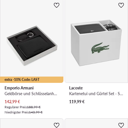
extra -10% Code: LAST
Emporio Armani
Lacoste
Geldbörse und Schlüsselanhänger Set · Schwarz
Kartenetui und Gürtel Set · Schwarz
Aktueller Preis
142,99
€
119,99
€
Regulärer Preis
188,99 €
Niedrigster Preis
143,99 €