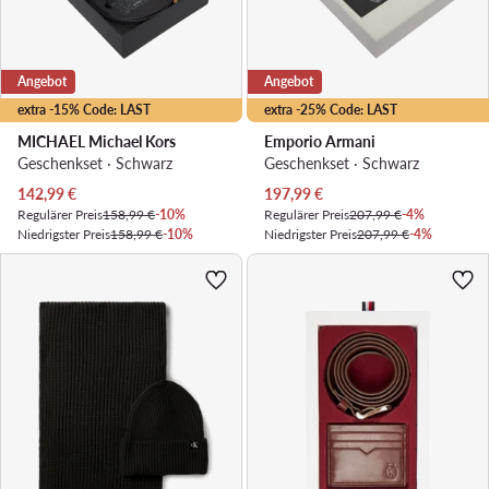
Angebot
Angebot
extra -15% Code: LAST
extra -25% Code: LAST
MICHAEL Michael Kors
Emporio Armani
Geschenkset · Schwarz
Geschenkset · Schwarz
Aktueller Preis
Aktueller Preis
142,99
€
197,99
€
Regulärer Preis
158,99 €
-10%
Regulärer Preis
207,99 €
-4%
Niedrigster Preis
158,99 €
-10%
Niedrigster Preis
207,99 €
-4%