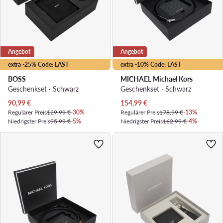
Angebot
Angebot
extra -25% Code: LAST
extra -10% Code: LAST
BOSS
MICHAEL Michael Kors
Geschenkset · Schwarz
Geschenkset · Schwarz
Aktueller Preis
Aktueller Preis
90,99
€
154,99
€
Regulärer Preis
129,99 €
-30%
Regulärer Preis
178,99 €
-13%
Niedrigster Preis
95,99 €
-5%
Niedrigster Preis
162,99 €
-4%