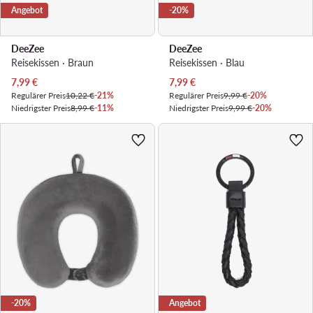
Angebot
-20%
DeeZee
DeeZee
Reisekissen · Braun
Reisekissen · Blau
Aktueller Preis
Aktueller Preis
7,99
€
7,99
€
Regulärer Preis
10,22 €
-21%
Regulärer Preis
9,99 €
-20%
Niedrigster Preis
8,99 €
-11%
Niedrigster Preis
9,99 €
-20%
-20%
Angebot