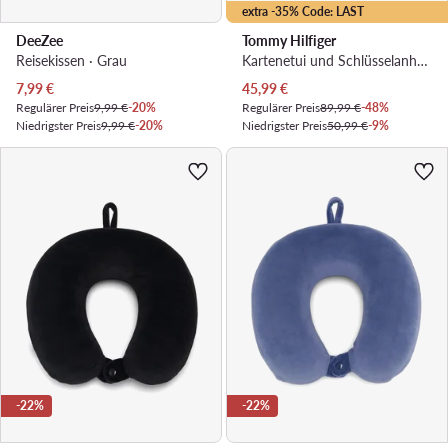
extra -35% Code: LAST
DeeZee
Tommy Hilfiger
Reisekissen · Grau
Kartenetui und Schlüsselanhänger Set · Dunkelblau
Aktueller Preis
Aktueller Preis
7,99
€
45,99
€
Regulärer Preis
9,99 €
-20%
Regulärer Preis
89,99 €
-48%
Niedrigster Preis
9,99 €
-20%
Niedrigster Preis
50,99 €
-9%
-22%
-22%