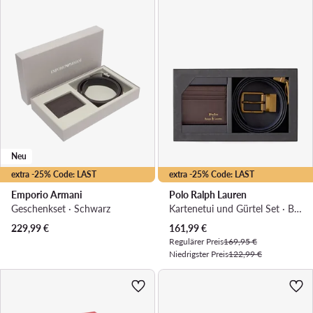
Neu
extra -25% Code: LAST
extra -25% Code: LAST
Emporio Armani
Polo Ralph Lauren
Geschenkset · Schwarz
Kartenetui und Gürtel Set · Braun
Aktueller Preis
229,99
€
161,99
€
Regulärer Preis
169,95 €
Niedrigster Preis
122,99 €