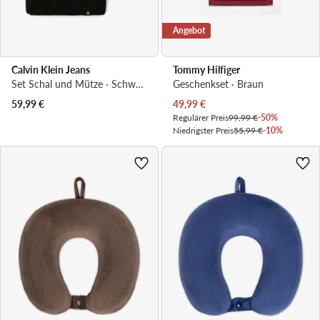
Angebot
Calvin Klein Jeans
Tommy Hilfiger
Set Schal und Mütze · Schwarz
Geschenkset · Braun
Aktueller Preis
59,99
€
49,99
€
Regulärer Preis
99,99 €
-50%
Niedrigster Preis
55,99 €
-10%