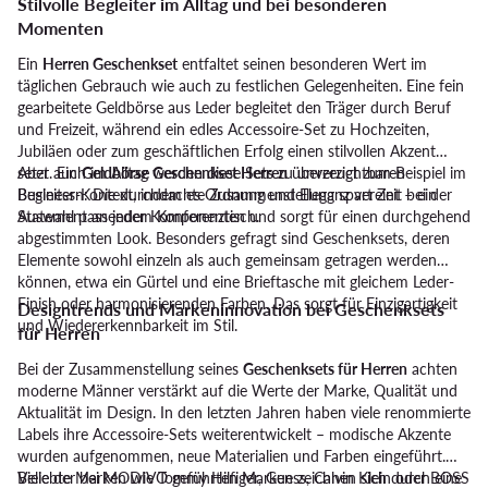
Stilvolle Begleiter im Alltag und bei besonderen
Momenten
Ein
Herren Geschenkset
entfaltet seinen besonderen Wert im
täglichen Gebrauch wie auch zu festlichen Gelegenheiten. Eine fein
gearbeitete Geldbörse aus Leder begleitet den Träger durch Beruf
und Freizeit, während ein edles Accessoire-Set zu Hochzeiten,
Jubiläen oder zum geschäftlichen Erfolg einen stilvollen Akzent
setzt. Ein
Aber auch im Alltag werden diese Sets zu unverzichtbaren
Geldbörse Geschenkset Herren
überzeugt zum Beispiel im
Business-Kontext, indem es Ordnung und Eleganz vereint – ein
Begleitern: Die durchdachte Zusammenstellung spart Zeit bei der
Statement an jedem Konferenztisch.
Auswahl passender Komponenten und sorgt für einen durchgehend
abgestimmten Look. Besonders gefragt sind Geschenksets, deren
Elemente sowohl einzeln als auch gemeinsam getragen werden
können, etwa ein Gürtel und eine Brieftasche mit gleichem Leder-
Finish oder harmonisierenden Farben. Das sorgt für Einzigartigkeit
Designtrends und Markeninnovation bei Geschenksets
und Wiedererkennbarkeit im Stil.
für Herren
Bei der Zusammenstellung seines
Geschenksets für Herren
achten
moderne Männer verstärkt auf die Werte der Marke, Qualität und
Aktualität im Design. In den letzten Jahren haben viele renommierte
Labels ihre Accessoire-Sets weiterentwickelt – modische Akzente
wurden aufgenommen, neue Materialien und Farben eingeführt.
Beliebte Marken wie Tommy Hilfiger, Guess, Calvin Klein oder BOSS
Viele der bei MODIVO geführten Marken zeichnen sich durch eine