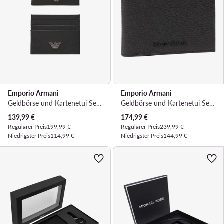
Emporio Armani
Emporio Armani
Geldbörse und Kartenetui Set · Schwarz
Geldbörse und Kartenetui Set · Schwarz
Aktueller Preis
Aktueller Preis
139,99
€
174,99
€
Regulärer Preis
199,99 €
Regulärer Preis
239,99 €
Niedrigster Preis
114,99 €
Niedrigster Preis
144,99 €