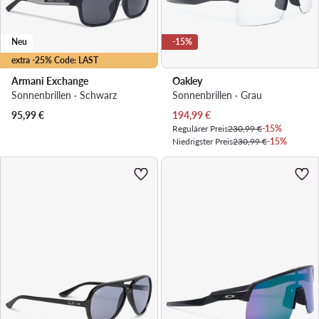
Neu
-15%
extra -25% Code: LAST
Armani Exchange
Oakley
Sonnenbrillen · Schwarz
Sonnenbrillen · Grau
Aktueller Preis
95,99
€
194,99
€
Regulärer Preis
230,99 €
-15%
Niedrigster Preis
230,99 €
-15%