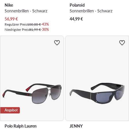
Nike
Polaroid
Sonnenbrillen · Schwarz
Sonnenbrillen · Schwarz
Aktueller Preis
56,99
€
44,99
€
Regulärer Preis
100,00 €
-43%
Niedrigster Preis
81,99 €
-30%
Angebot
Polo Ralph Lauren
JENNY