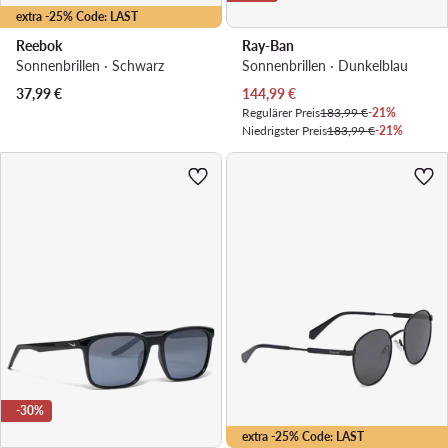
extra -25% Code: LAST
Reebok
Ray-Ban
Sonnenbrillen · Schwarz
Sonnenbrillen · Dunkelblau
Aktueller Preis
37,99
€
144,99
€
Regulärer Preis
183,99 €
-21%
Niedrigster Preis
183,99 €
-21%
-30%
extra -25% Code: LAST