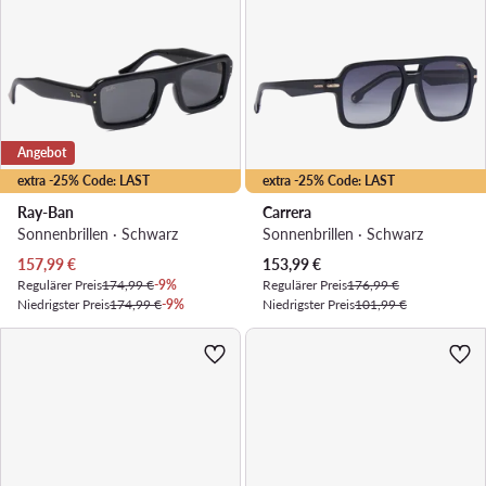
Angebot
extra -25% Code: LAST
extra -25% Code: LAST
Ray-Ban
Carrera
Sonnenbrillen · Schwarz
Sonnenbrillen · Schwarz
Aktueller Preis
Aktueller Preis
157,99
€
153,99
€
Regulärer Preis
174,99 €
-9%
Regulärer Preis
176,99 €
Niedrigster Preis
174,99 €
-9%
Niedrigster Preis
101,99 €