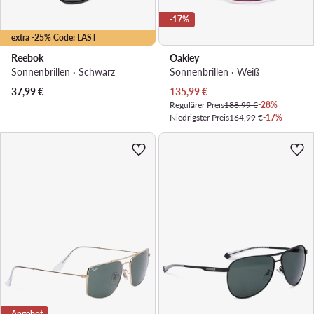
-17%
extra -25% Code: LAST
Reebok
Oakley
Sonnenbrillen · Schwarz
Sonnenbrillen · Weiß
Aktueller Preis
37,99
€
135,99
€
Regulärer Preis
188,99 €
-28%
Niedrigster Preis
164,99 €
-17%
Angebot