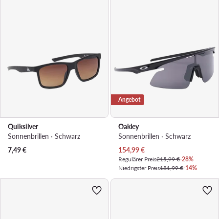
Angebot
Quiksilver
Oakley
Sonnenbrillen · Schwarz
Sonnenbrillen · Schwarz
Aktueller Preis
7,49
€
154,99
€
Regulärer Preis
215,99 €
-28%
Niedrigster Preis
181,99 €
-14%