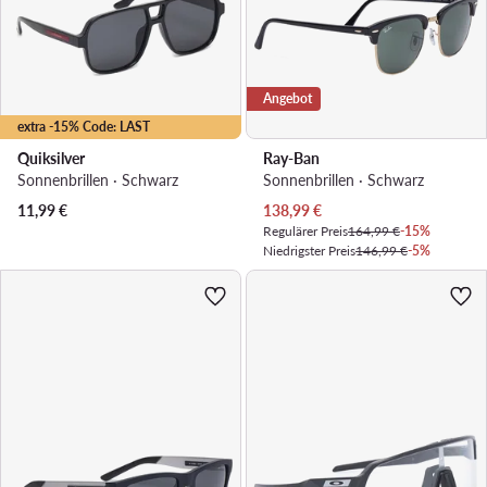
Angebot
extra -15% Code: LAST
Quiksilver
Ray-Ban
Sonnenbrillen · Schwarz
Sonnenbrillen · Schwarz
Aktueller Preis
11,99
€
138,99
€
Regulärer Preis
164,99 €
-15%
Niedrigster Preis
146,99 €
-5%