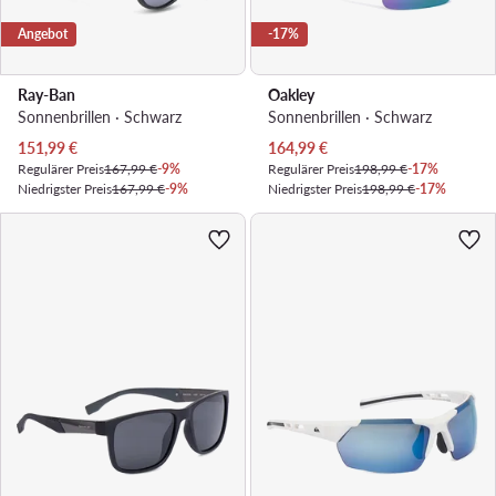
Angebot
-17%
Ray-Ban
Oakley
Sonnenbrillen · Schwarz
Sonnenbrillen · Schwarz
Aktueller Preis
Aktueller Preis
151,99
€
164,99
€
Regulärer Preis
167,99 €
-9%
Regulärer Preis
198,99 €
-17%
Niedrigster Preis
167,99 €
-9%
Niedrigster Preis
198,99 €
-17%