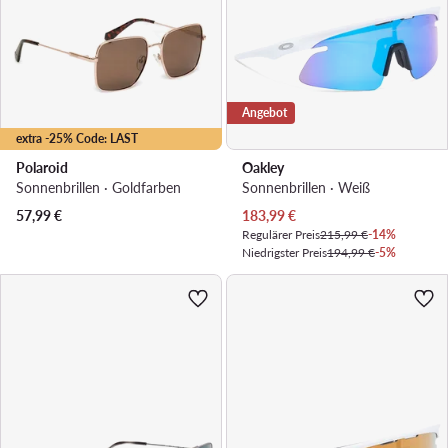
Angebot
extra -25% Code: LAST
Polaroid
Oakley
Sonnenbrillen · Goldfarben
Sonnenbrillen · Weiß
Aktueller Preis
57,99
€
183,99
€
Regulärer Preis
215,99 €
-14%
Niedrigster Preis
194,99 €
-5%