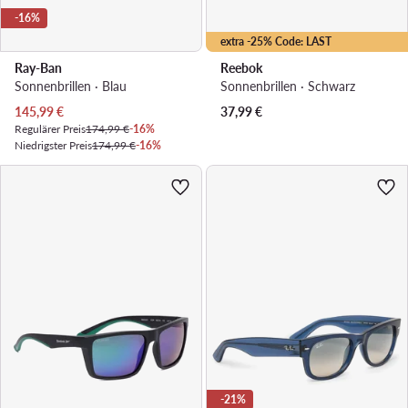
-16%
extra -25% Code: LAST
Ray-Ban
Reebok
Sonnenbrillen · Blau
Sonnenbrillen · Schwarz
Aktueller Preis
145,99
€
37,99
€
Regulärer Preis
174,99 €
-16%
Niedrigster Preis
174,99 €
-16%
-21%