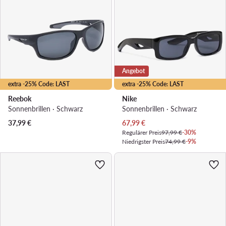
Angebot
extra -25% Code: LAST
extra -25% Code: LAST
Reebok
Nike
Sonnenbrillen · Schwarz
Sonnenbrillen · Schwarz
Aktueller Preis
37,99
€
67,99
€
Regulärer Preis
97,99 €
-30%
Niedrigster Preis
74,99 €
-9%