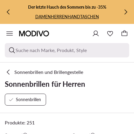
ZUM HAUPTINHALT SPRINGEN
ZUR SUCHE
Der letzte Hauch des Sommers bis zu -35%
DAMEN
HERREN
HANDTASCHEN
Suche nach Marke, Produkt, Style
Sonnenbrillen und Brillengestelle
Sonnenbrillen für Herren
Sonnenbrillen
Produkte: 251