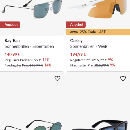
Angebot
Angebot
extra -25% Code: LAST
Ray-Ban
Oakley
Sonnenbrillen · Silberfarben
Sonnenbrillen · Weiß
Aktueller Preis
Aktueller Preis
140,99
€
194,99
€
Regulärer Preis
163,99 €
-14%
Regulärer Preis
215,99 €
-9%
Niedrigster Preis
163,99 €
-14%
Niedrigster Preis
215,99 €
-9%