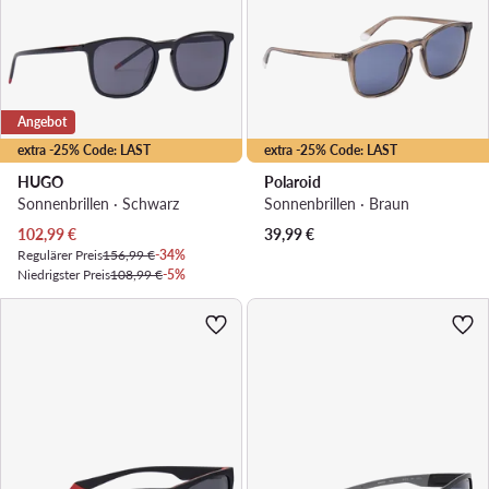
Angebot
extra -25% Code: LAST
extra -25% Code: LAST
HUGO
Polaroid
Sonnenbrillen · Schwarz
Sonnenbrillen · Braun
Aktueller Preis
102,99
€
39,99
€
Regulärer Preis
156,99 €
-34%
Niedrigster Preis
108,99 €
-5%