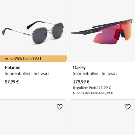
extra -25% Code: LAST
Polaroid
Oakley
Sonnenbrillen · Schwarz
Sonnenbrillen · Schwarz
Aktueller Preis
57,99
€
179,99
€
Regulärer Preis
215,99 €
Niedrigster Preis
161,99 €