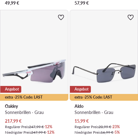
49,99
€
57,99
€
Angebot
Angebot
extra -25% Code: LAST
extra -25% Code: LAST
Oakley
Aldo
Sonnenbrillen · Grau
Sonnenbrillen · Grau
Aktueller Preis
Aktueller Preis
217,99
€
15,99
€
Regulärer Preis
247,99 €
-12%
Regulärer Preis
20,99 €
-23%
Niedrigster Preis
247,99 €
-12%
Niedrigster Preis
16,99 €
-5%