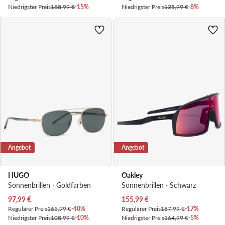
Niedrigster Preis
188,99 €
-15%
Niedrigster Preis
125,99 €
-8%
Angebot
Angebot
HUGO
Oakley
Sonnenbrillen · Goldfarben
Sonnenbrillen · Schwarz
Aktueller Preis
Aktueller Preis
97,99
€
155,99
€
Regulärer Preis
165,99 €
-40%
Regulärer Preis
187,99 €
-17%
Niedrigster Preis
108,99 €
-10%
Niedrigster Preis
164,99 €
-5%