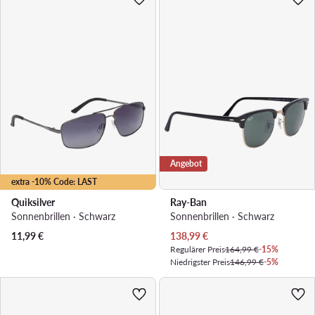
Angebot
extra -10% Code: LAST
Quiksilver
Ray-Ban
Sonnenbrillen · Schwarz
Sonnenbrillen · Schwarz
Aktueller Preis
11,99
€
138,99
€
Regulärer Preis
164,99 €
-15%
Niedrigster Preis
146,99 €
-5%