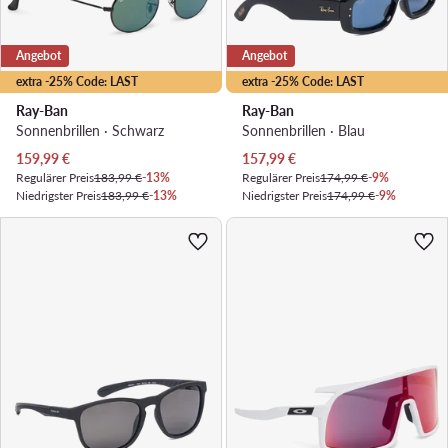
Angebot
Angebot
extra -25% Code: LAST
extra -25% Code: LAST
Ray-Ban
Ray-Ban
Sonnenbrillen · Schwarz
Sonnenbrillen · Blau
Aktueller Preis
Aktueller Preis
159,99
€
157,99
€
Regulärer Preis
183,99 €
-13%
Regulärer Preis
174,99 €
-9%
Niedrigster Preis
183,99 €
-13%
Niedrigster Preis
174,99 €
-9%