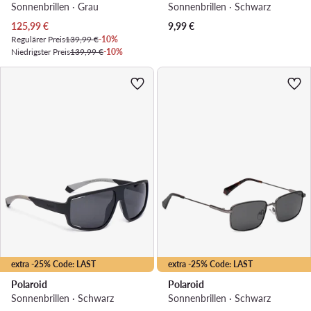
Sonnenbrillen · Grau
Sonnenbrillen · Schwarz
Aktueller Preis
125,99
€
9,99
€
Regulärer Preis
139,99 €
-10%
Niedrigster Preis
139,99 €
-10%
extra -25% Code: LAST
extra -25% Code: LAST
Polaroid
Polaroid
Sonnenbrillen · Schwarz
Sonnenbrillen · Schwarz