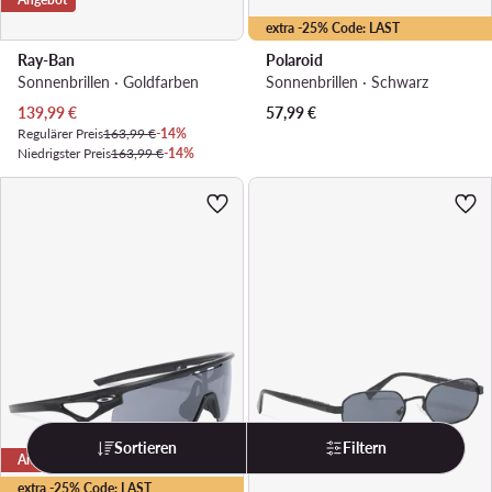
extra -25% Code: LAST
Ray-Ban
Polaroid
Sonnenbrillen · Goldfarben
Sonnenbrillen · Schwarz
Aktueller Preis
139,99
€
57,99
€
Regulärer Preis
163,99 €
-14%
Niedrigster Preis
163,99 €
-14%
Sortieren
Filtern
Angebot
Angebot
extra -25% Code: LAST