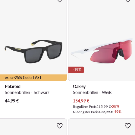
-19%
extra -25% Code: LAST
Polaroid
Oakley
Sonnenbrillen · Schwarz
Sonnenbrillen · Weiß
Aktueller Preis
44,99
€
154,99
€
Regulärer Preis
215,99 €
-28%
Niedrigster Preis
192,99 €
-19%