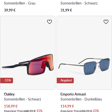
Sonnenbrillen · Grau
Sonnenbrillen · Schwarz
39,99
€
31,99
€
-15%
Angebot
Oakley
Emporio Armani
Sonnenbrillen · Schwarz
Sonnenbrillen · Dunkelblau
Aktueller Preis
Aktueller Preis
158,99
€
114,99
€
Regulärer Preis
188,99 €
-15%
Regulärer Preis
150,99 €
-23%