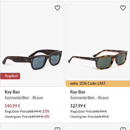
Angebot
extra -25% Code: LAST
Ray-Ban
Ray-Ban
Sonnenbrillen · Braun
Sonnenbrillen · Braun
Aktueller Preis
Aktueller Preis
140,99
€
127,99
€
Regulärer Preis
183,99 €
-23%
Regulärer Preis
145,99 €
Niedrigster Preis
149,99 €
-6%
Niedrigster Preis
115,99 €