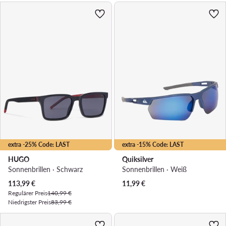
extra -25% Code: LAST
extra -15% Code: LAST
HUGO
Quiksilver
Sonnenbrillen · Schwarz
Sonnenbrillen · Weiß
Aktueller Preis
113,99
€
11,99
€
Regulärer Preis
140,99 €
Niedrigster Preis
83,99 €