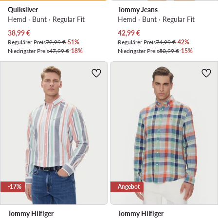
Quiksilver
Tommy Jeans
Hemd · Bunt · Regular Fit
Hemd · Bunt · Regular Fit
Aktueller Preis
Aktueller Preis
38,99
€
42,99
€
Regulärer Preis
79,99 €
-51%
Regulärer Preis
74,99 €
-42%
Niedrigster Preis
47,99 €
-18%
Niedrigster Preis
50,99 €
-15%
-17%
Angebot
Tommy Hilfiger
Tommy Hilfiger