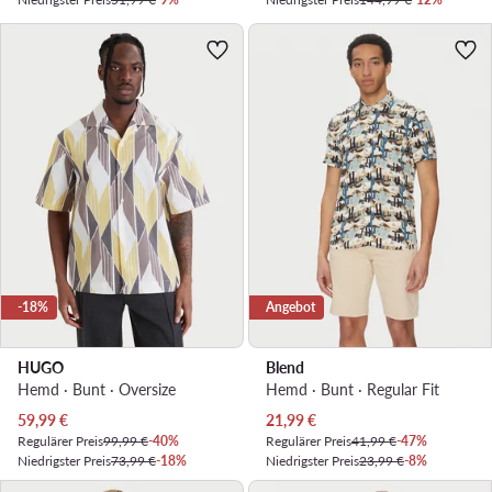
-18%
Angebot
HUGO
Blend
Hemd · Bunt · Oversize
Hemd · Bunt · Regular Fit
Aktueller Preis
Aktueller Preis
59,99
€
21,99
€
Regulärer Preis
99,99 €
-40%
Regulärer Preis
41,99 €
-47%
Niedrigster Preis
73,99 €
-18%
Niedrigster Preis
23,99 €
-8%