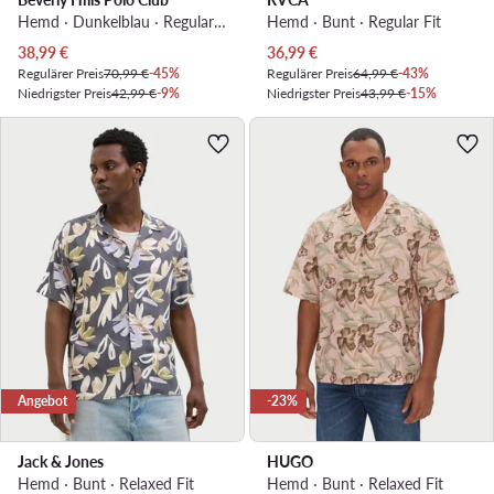
Hemd · Dunkelblau · Regular Fit
Hemd · Bunt · Regular Fit
Aktueller Preis
Aktueller Preis
38,99
€
36,99
€
Regulärer Preis
70,99 €
-45%
Regulärer Preis
64,99 €
-43%
Niedrigster Preis
42,99 €
-9%
Niedrigster Preis
43,99 €
-15%
Angebot
-23%
Jack & Jones
HUGO
Hemd · Bunt · Relaxed Fit
Hemd · Bunt · Relaxed Fit