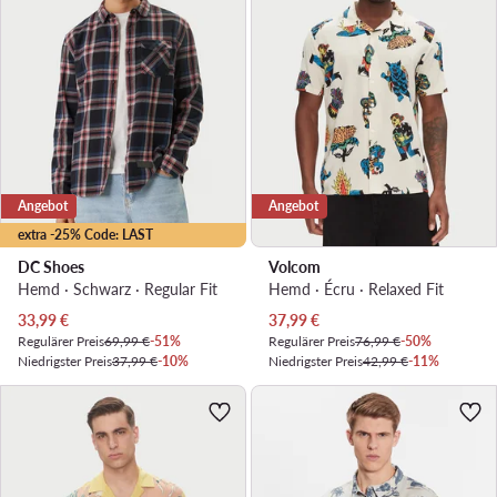
Angebot
Angebot
extra -25% Code: LAST
DC Shoes
Volcom
Hemd · Schwarz · Regular Fit
Hemd · Écru · Relaxed Fit
Aktueller Preis
Aktueller Preis
33,99
€
37,99
€
Regulärer Preis
69,99 €
-51%
Regulärer Preis
76,99 €
-50%
Niedrigster Preis
37,99 €
-10%
Niedrigster Preis
42,99 €
-11%