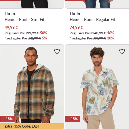
Liu Jo
Liu Jo
Hemd · Bunt · Slim Fit
Hemd · Bunt · Regular Fit
Aktueller Preis
Aktueller Preis
49,99
€
74,99
€
Regulärer Preis
99,99 €
-50%
Regulärer Preis
140,99 €
-46%
Niedrigster Preis
52,99 €
-5%
Niedrigster Preis
83,99 €
-10%
-18%
-15%
extra -35% Code: LAST