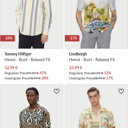
-28%
-17%
Tommy Hilfiger
Lindbergh
Hemd · Bunt · Relaxed Fit
Hemd · Bunt · Relaxed Fit
Aktueller Preis
Aktueller Preis
52,99
€
23,99
€
Regulärer Preis
99,99 €
-47%
Regulärer Preis
49,99 €
-52%
Niedrigster Preis
73,99 €
-28%
Niedrigster Preis
28,99 €
-17%