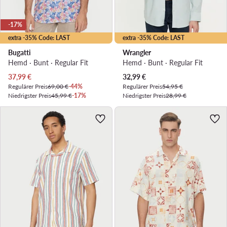
-17%
extra -35% Code: LAST
extra -35% Code: LAST
Bugatti
Wrangler
Hemd · Bunt · Regular Fit
Hemd · Bunt · Regular Fit
Aktueller Preis
Aktueller Preis
37,99
€
32,99
€
Regulärer Preis
69,00 €
-44%
Regulärer Preis
54,95 €
Niedrigster Preis
45,99 €
-17%
Niedrigster Preis
28,99 €