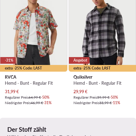
-31%
Angebot
extra -25% Code: LAST
extra -25% Code: LAST
RVCA
Quiksilver
Hemd · Bunt · Regular Fit
Hemd · Bunt · Regular Fit
Aktueller Preis
Aktueller Preis
31,99
€
29,99
€
Regulärer Preis
64,99 €
-50%
Regulärer Preis
59,99 €
-50%
Niedrigster Preis
46,99 €
-31%
Niedrigster Preis
33,99 €
-11%
Der Stoff zählt