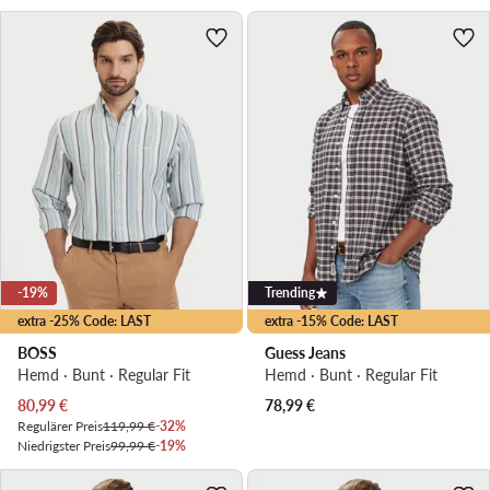
-19%
Trending
extra -25% Code: LAST
extra -15% Code: LAST
BOSS
Guess Jeans
Hemd · Bunt · Regular Fit
Hemd · Bunt · Regular Fit
Aktueller Preis
80,99
€
78,99
€
Regulärer Preis
119,99 €
-32%
Niedrigster Preis
99,99 €
-19%