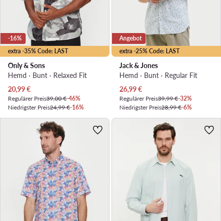
-16%
Angebot
extra -35% Code: LAST
extra -25% Code: LAST
Only & Sons
Jack & Jones
Hemd · Bunt · Relaxed Fit
Hemd · Bunt · Regular Fit
Aktueller Preis
Aktueller Preis
20,99
€
26,99
€
Regulärer Preis
39,00 €
-46%
Regulärer Preis
39,99 €
-32%
Niedrigster Preis
24,99 €
-16%
Niedrigster Preis
28,99 €
-6%