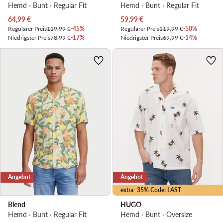
Hemd · Bunt · Regular Fit
Hemd · Bunt · Regular Fit
Aktueller Preis
Aktueller Preis
64,99
€
59,99
€
Regulärer Preis
119,99 €
-45%
Regulärer Preis
119,99 €
-50%
Niedrigster Preis
78,99 €
-17%
Niedrigster Preis
69,99 €
-14%
Angebot
Angebot
extra -35% Code: LAST
Blend
HUGO
Hemd · Bunt · Regular Fit
Hemd · Bunt · Oversize