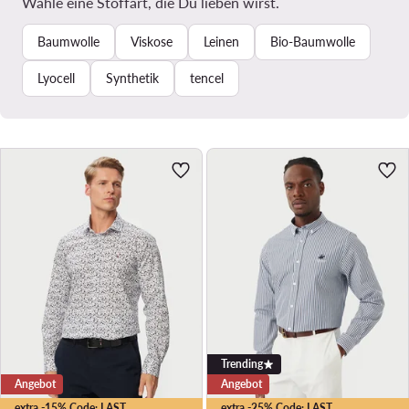
Wähle eine Stoffart, die Du lieben wirst.
Baumwolle
Viskose
Leinen
Bio-Baumwolle
Lyocell
Synthetik
tencel
Trending
Angebot
Angebot
extra -15% Code: LAST
extra -25% Code: LAST