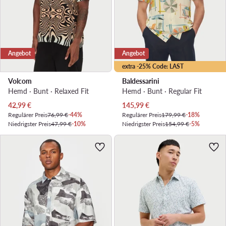
Angebot
Angebot
extra -25% Code: LAST
Volcom
Baldessarini
Hemd · Bunt · Relaxed Fit
Hemd · Bunt · Regular Fit
Aktueller Preis
Aktueller Preis
42,99
€
145,99
€
Regulärer Preis
76,99 €
-44%
Regulärer Preis
179,99 €
-18%
Niedrigster Preis
47,99 €
-10%
Niedrigster Preis
154,99 €
-5%