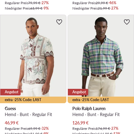
Regulärer Preis
79,99 €
-27%
Regulärer Preis
29,99 €
-46%
Niedrigster Preis
63,99 €
-9%
Niedrigster Preis
21,99 €
-27%
Angebot
Angebot
extra -25% Code: LAST
extra -25% Code: LAST
Guess
Polo Ralph Lauren
Hemd · Bunt · Regular Fit
Hemd · Bunt · Regular Fit
Aktueller Preis
Aktueller Preis
46,99
€
126,99
€
Regulärer Preis
69,99 €
-32%
Regulärer Preis
174,99 €
-27%
Niedrigster Preis
51,99 €
-9%
Niedrigster Preis
144,99 €
-12%