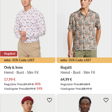
Angebot
extra -35% Code: LAST
extra -35% Code: LAST
Only & Sons
Bugatti
Hemd · Bunt · Slim Fit
Hemd · Bunt · Slim Fit
Aktueller Preis
Aktueller Preis
17,99
€
64,99
€
Regulärer Preis
29,99 €
-40%
Regulärer Preis
89,00 €
Niedrigster Preis
20,99 €
-14%
Niedrigster Preis
38,99 €