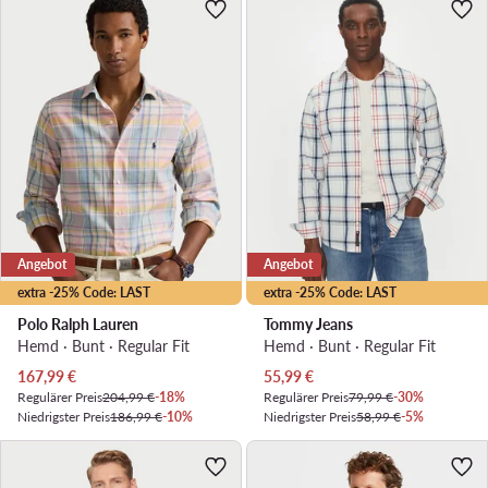
Angebot
Angebot
extra -25% Code: LAST
extra -25% Code: LAST
Polo Ralph Lauren
Tommy Jeans
Hemd · Bunt · Regular Fit
Hemd · Bunt · Regular Fit
Aktueller Preis
Aktueller Preis
167,99
€
55,99
€
Regulärer Preis
204,99 €
-18%
Regulärer Preis
79,99 €
-30%
Niedrigster Preis
186,99 €
-10%
Niedrigster Preis
58,99 €
-5%