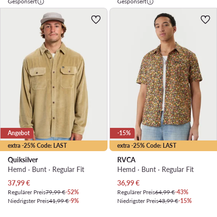
Gesponsert
Gesponsert
Angebot
-15%
extra -25% Code: LAST
extra -25% Code: LAST
Quiksilver
RVCA
Hemd · Bunt · Regular Fit
Hemd · Bunt · Regular Fit
Aktueller Preis
Aktueller Preis
37,99
€
36,99
€
Regulärer Preis
79,99 €
-52%
Regulärer Preis
64,99 €
-43%
Niedrigster Preis
41,99 €
-9%
Niedrigster Preis
43,99 €
-15%