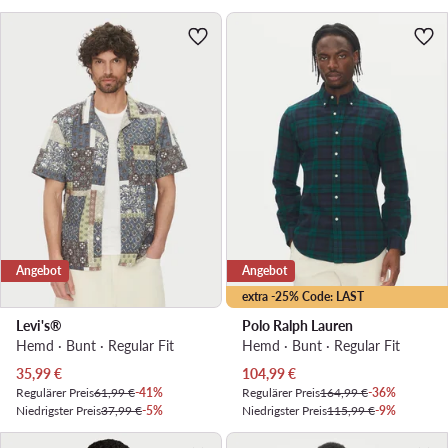
Angebot
Angebot
extra -25% Code: LAST
Levi's®
Polo Ralph Lauren
Hemd · Bunt · Regular Fit
Hemd · Bunt · Regular Fit
Aktueller Preis
Aktueller Preis
35,99
€
104,99
€
Regulärer Preis
61,99 €
-41%
Regulärer Preis
164,99 €
-36%
Niedrigster Preis
37,99 €
-5%
Niedrigster Preis
115,99 €
-9%