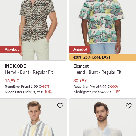
Angebot
Angebot
extra -25% Code: LAST
INDICODE
Element
Hemd · Bunt · Regular Fit
Hemd · Bunt · Regular Fit
Aktueller Preis
Aktueller Preis
16,99
€
30,99
€
Regulärer Preis
31,99 €
-46%
Regulärer Preis
69,99 €
-55%
Niedrigster Preis
18,99 €
-10%
Niedrigster Preis
34,99 €
-11%