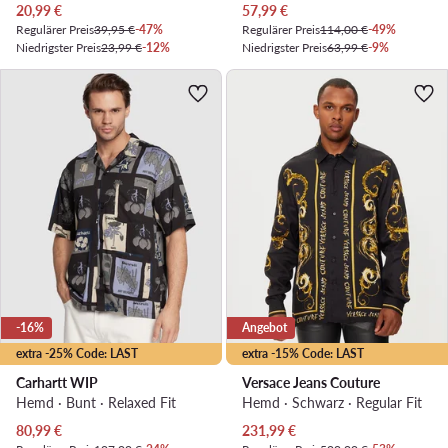
Aktueller Preis
Aktueller Preis
20,99
€
57,99
€
Regulärer Preis
39,95 €
-47%
Regulärer Preis
114,00 €
-49%
Niedrigster Preis
23,99 €
-12%
Niedrigster Preis
63,99 €
-9%
-16%
Angebot
extra -25% Code: LAST
extra -15% Code: LAST
Carhartt WIP
Versace Jeans Couture
Hemd · Bunt · Relaxed Fit
Hemd · Schwarz · Regular Fit
Aktueller Preis
Aktueller Preis
80,99
€
231,99
€