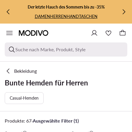
ZUM HAUPTINHALT SPRINGEN
ZUR SUCHE
Der letzte Hauch des Sommers bis zu -35%
DAMEN
HERREN
HANDTASCHEN
Suche nach Marke, Produkt, Style
Bekleidung
Bunte Hemden für Herren
Casual-Hemden
Produkte: 67
·
Ausgewählte Filter (1)