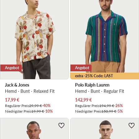
Angebot
Angebot
extra -25% Code: LAST
Jack & Jones
Polo Ralph Lauren
Hemd · Bunt · Relaxed Fit
Hemd · Bunt · Regular Fit
Aktueller Preis
Aktueller Preis
17,99
€
142,99
€
Regulärer Preis
29,99 €
-40%
Regulärer Preis
194,99 €
-26%
Niedrigster Preis
19,99 €
-10%
Niedrigster Preis
150,99 €
-5%