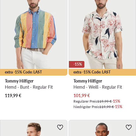
-15%
extra -15% Code: LAST
extra -15% Code: LAST
Tommy Hilfiger
Tommy Hilfiger
Hemd · Bunt · Regular Fit
Hemd · Weiß · Regular Fit
Aktueller Preis
119,99
€
101,99
€
Regulärer Preis
119,99 €
-15%
Niedrigster Preis
119,99 €
-15%