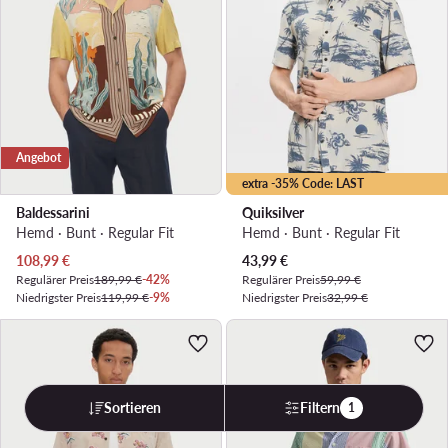
Angebot
extra -35% Code: LAST
Baldessarini
Quiksilver
Hemd · Bunt · Regular Fit
Hemd · Bunt · Regular Fit
Aktueller Preis
Aktueller Preis
108,99
€
43,99
€
Regulärer Preis
189,99 €
-42%
Regulärer Preis
59,99 €
Niedrigster Preis
119,99 €
-9%
Niedrigster Preis
32,99 €
Sortieren
Filtern
1