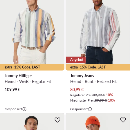
Angebot
extra -15% Code: LAST
extra -15% Code: LAST
Tommy Hilfiger
Tommy Jeans
Hemd · Weiß · Regular Fit
Hemd · Bunt · Relaxed Fit
Aktueller Preis
109,99
€
80,99
€
Regulärer Preis
89,99 €
-10%
Niedrigster Preis
89,99 €
-10%
Gesponsert
Gesponsert