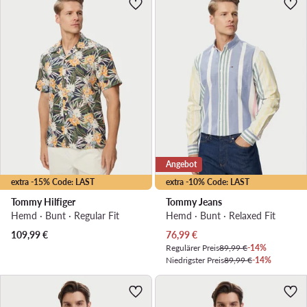
Angebot
extra -15% Code: LAST
extra -10% Code: LAST
Tommy Hilfiger
Tommy Jeans
Hemd · Bunt · Regular Fit
Hemd · Bunt · Relaxed Fit
Aktueller Preis
109,99
€
76,99
€
Regulärer Preis
89,99 €
-14%
Niedrigster Preis
89,99 €
-14%