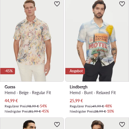
-45%
Angebot
Guess
Lindbergh
Hemd · Beige · Regular Fit
Hemd · Bunt · Relaxed Fit
Aktueller Preis
Aktueller Preis
44,99
€
25,99
€
Regulärer Preis
98,99 €
-54%
Regulärer Preis
49,99 €
-48%
Niedrigster Preis
81,99 €
-45%
Niedrigster Preis
28,99 €
-10%