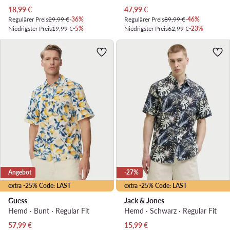
Aktueller Preis
Aktueller Preis
18,99
€
47,99
€
Regulärer Preis
29,99 €
-36%
Regulärer Preis
89,99 €
-46%
Niedrigster Preis
19,99 €
-5%
Niedrigster Preis
62,99 €
-23%
Angebot
-27%
extra -25% Code: LAST
extra -25% Code: LAST
Guess
Jack & Jones
Hemd · Bunt · Regular Fit
Hemd · Schwarz · Regular Fit
Aktueller Preis
Aktueller Preis
57,99
€
15,99
€