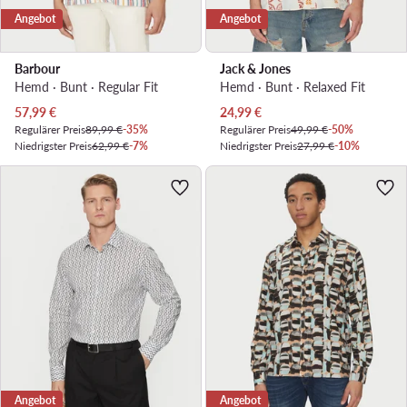
Angebot
Angebot
Barbour
Jack & Jones
Hemd · Bunt · Regular Fit
Hemd · Bunt · Relaxed Fit
Aktueller Preis
Aktueller Preis
57,99
€
24,99
€
Regulärer Preis
89,99 €
-35%
Regulärer Preis
49,99 €
-50%
Niedrigster Preis
62,99 €
-7%
Niedrigster Preis
27,99 €
-10%
Angebot
Angebot