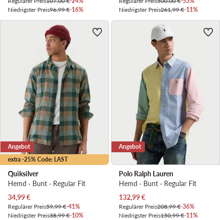
Regulärer Preis
107,00 €
-24%
Regulärer Preis
500,00 €
-53%
Niedrigster Preis
96,99 €
-16%
Niedrigster Preis
261,99 €
-11%
Angebot
Angebot
extra -25% Code: LAST
Quiksilver
Polo Ralph Lauren
Hemd · Bunt · Regular Fit
Hemd · Bunt · Regular Fit
Aktueller Preis
Aktueller Preis
34,99
€
132,99
€
Regulärer Preis
59,99 €
-41%
Regulärer Preis
208,99 €
-36%
Niedrigster Preis
38,99 €
-10%
Niedrigster Preis
150,99 €
-11%