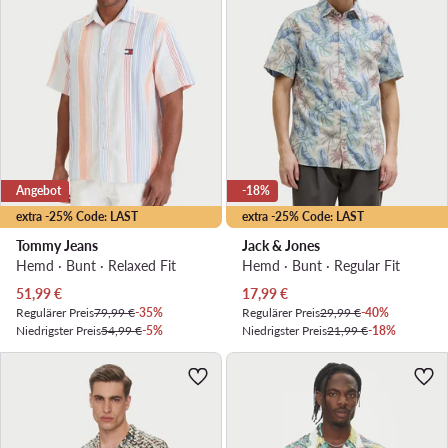
Angebot
-18%
extra -25% Code: LAST
extra -25% Code: LAST
Tommy Jeans
Jack & Jones
Hemd · Bunt · Relaxed Fit
Hemd · Bunt · Regular Fit
Aktueller Preis
Aktueller Preis
51,99
€
17,99
€
Regulärer Preis
79,99 €
-35%
Regulärer Preis
29,99 €
-40%
Niedrigster Preis
54,99 €
-5%
Niedrigster Preis
21,99 €
-18%