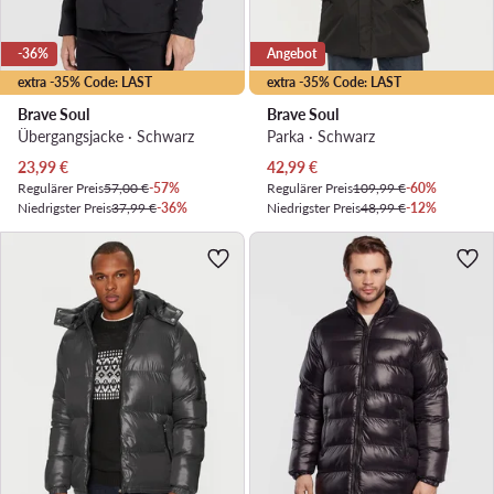
-36%
Angebot
extra -35% Code: LAST
extra -35% Code: LAST
Brave Soul
Brave Soul
Übergangsjacke · Schwarz
Parka · Schwarz
Aktueller Preis
Aktueller Preis
23,99
€
42,99
€
Regulärer Preis
57,00 €
-57%
Regulärer Preis
109,99 €
-60%
Niedrigster Preis
37,99 €
-36%
Niedrigster Preis
48,99 €
-12%