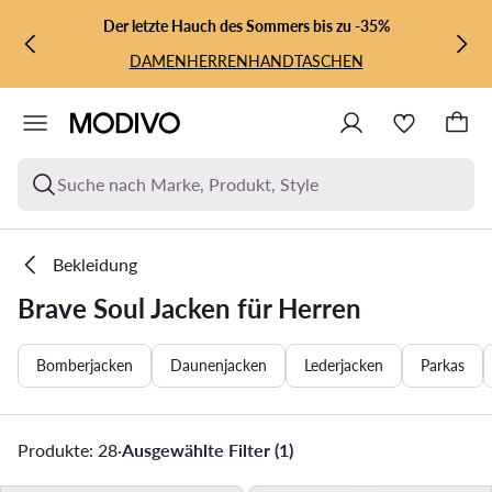
ZUM HAUPTINHALT SPRINGEN
ZUR SUCHE
Der letzte Hauch des Sommers bis zu -35%
DAMEN
HERREN
HANDTASCHEN
Suche nach Marke, Produkt, Style
Bekleidung
Brave Soul Jacken für Herren
Bomberjacken
Daunenjacken
Lederjacken
Parkas
Produkte: 28
·
Ausgewählte Filter (1)