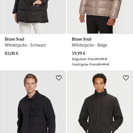
Brave Soul
Brave Soul
Winterjacke · Schwarz
Winterjacke · Beige
Aktueller Preis
83,00
€
59,99
€
Regulärer Preis
99,99 €
Niedrigster Preis
39,99 €