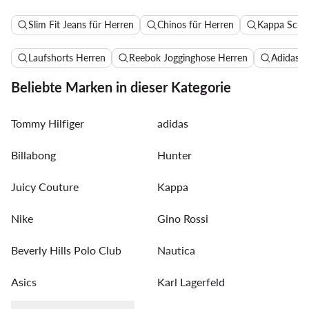
Slim Fit Jeans für Herren
Chinos für Herren
Kappa Schu
Laufshorts Herren
Reebok Jogginghose Herren
Adidas B
Beliebte Marken in dieser Kategorie
Tommy Hilfiger
adidas
Billabong
Hunter
Juicy Couture
Kappa
Nike
Gino Rossi
Beverly Hills Polo Club
Nautica
Asics
Karl Lagerfeld