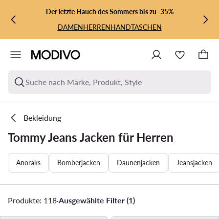
ZUM HAUPTINHALT SPRINGEN
ZUR SUCHE
Der letzte Hauch des Sommers bis zu -35%
DAMEN
HERREN
HANDTASCHEN
Suche nach Marke, Produkt, Style
Bekleidung
Tommy Jeans Jacken für Herren
Anoraks
Bomberjacken
Daunenjacken
Jeansjacken
Produkte: 118
·
Ausgewählte Filter (1)