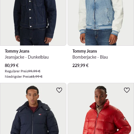
Tommy Jeans
Tommy Jeans
Jeansjacke · Dunkelblau
Bomberjacke · Blau
Aktueller Preis
80,99
€
229,99
€
Regulärer Preis
99,99 €
Niedrigster Preis
65,99 €