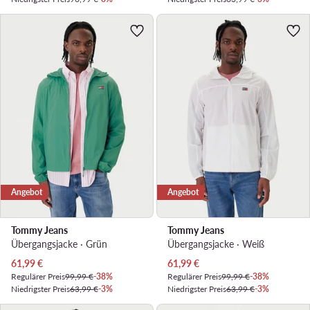
Angebot
Angebot
Tommy Jeans
Tommy Jeans
Übergangsjacke · Grün
Übergangsjacke · Weiß
Aktueller Preis
Aktueller Preis
61,99
€
61,99
€
Regulärer Preis
99,99 €
-38%
Regulärer Preis
99,99 €
-38%
Niedrigster Preis
63,99 €
-3%
Niedrigster Preis
63,99 €
-3%