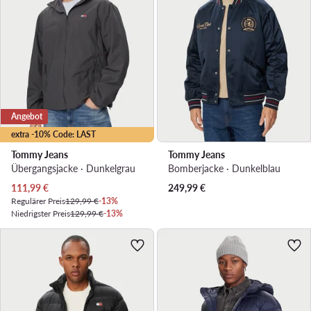
Angebot
extra -10% Code: LAST
Tommy Jeans
Tommy Jeans
Übergangsjacke · Dunkelgrau
Bomberjacke · Dunkelblau
Aktueller Preis
111,99
€
249,99
€
Regulärer Preis
129,99 €
-13%
Niedrigster Preis
129,99 €
-13%