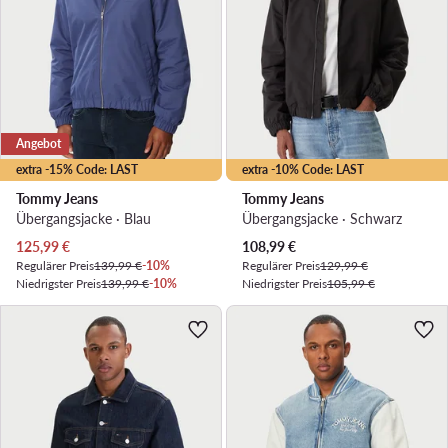
Angebot
extra -15% Code: LAST
extra -10% Code: LAST
Tommy Jeans
Tommy Jeans
Übergangsjacke · Blau
Übergangsjacke · Schwarz
Aktueller Preis
Aktueller Preis
125,99
€
108,99
€
Regulärer Preis
139,99 €
-10%
Regulärer Preis
129,99 €
Niedrigster Preis
139,99 €
-10%
Niedrigster Preis
105,99 €