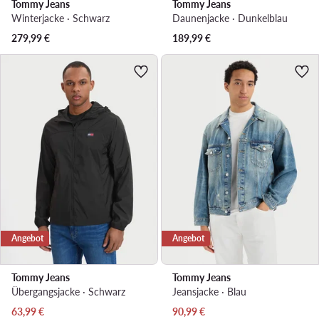
Tommy Jeans
Tommy Jeans
Winterjacke · Schwarz
Daunenjacke · Dunkelblau
279,99
€
189,99
€
Angebot
Angebot
Tommy Jeans
Tommy Jeans
Übergangsjacke · Schwarz
Jeansjacke · Blau
Aktueller Preis
Aktueller Preis
63,99
€
90,99
€