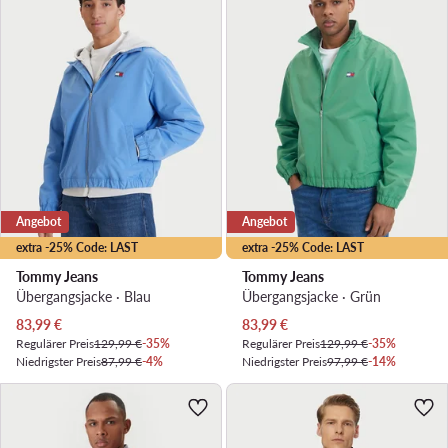
Angebot
Angebot
extra -25% Code: LAST
extra -25% Code: LAST
Tommy Jeans
Tommy Jeans
Übergangsjacke · Blau
Übergangsjacke · Grün
Aktueller Preis
Aktueller Preis
83,99
€
83,99
€
Regulärer Preis
129,99 €
-35%
Regulärer Preis
129,99 €
-35%
Niedrigster Preis
87,99 €
-4%
Niedrigster Preis
97,99 €
-14%