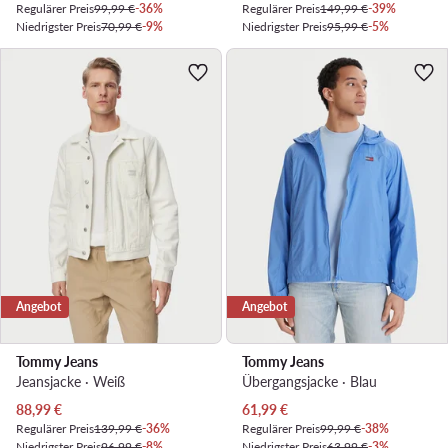
Regulärer Preis
99,99 €
-36%
Regulärer Preis
149,99 €
-39%
Niedrigster Preis
70,99 €
-9%
Niedrigster Preis
95,99 €
-5%
Angebot
Angebot
Tommy Jeans
Tommy Jeans
Jeansjacke · Weiß
Übergangsjacke · Blau
Aktueller Preis
Aktueller Preis
88,99
€
61,99
€
Regulärer Preis
139,99 €
-36%
Regulärer Preis
99,99 €
-38%
Niedrigster Preis
96,99 €
-8%
Niedrigster Preis
63,99 €
-3%