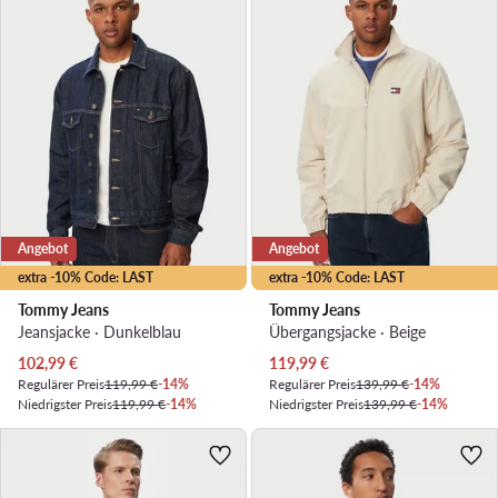
Angebot
Angebot
extra -10% Code: LAST
extra -10% Code: LAST
Tommy Jeans
Tommy Jeans
Jeansjacke · Dunkelblau
Übergangsjacke · Beige
Aktueller Preis
Aktueller Preis
102,99
€
119,99
€
Regulärer Preis
119,99 €
-14%
Regulärer Preis
139,99 €
-14%
Niedrigster Preis
119,99 €
-14%
Niedrigster Preis
139,99 €
-14%