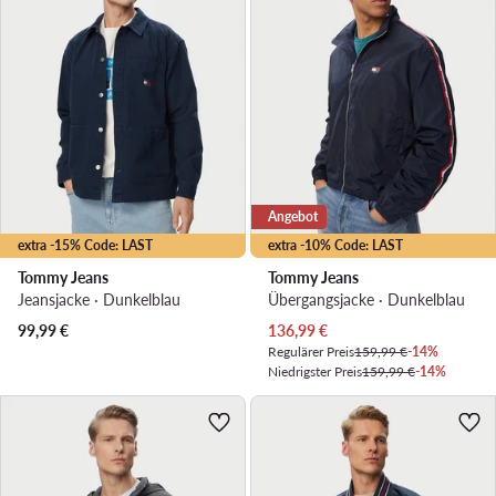
Angebot
extra -15% Code: LAST
extra -10% Code: LAST
Tommy Jeans
Tommy Jeans
Jeansjacke · Dunkelblau
Übergangsjacke · Dunkelblau
Aktueller Preis
99,99
€
136,99
€
Regulärer Preis
159,99 €
-14%
Niedrigster Preis
159,99 €
-14%