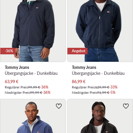
-36%
Angebot
Tommy Jeans
Tommy Jeans
Übergangsjacke · Dunkelblau
Übergangsjacke · Dunkelblau
Aktueller Preis
Aktueller Preis
63,99
€
86,99
€
Regulärer Preis
99,99 €
-36%
Regulärer Preis
129,99 €
-33%
Niedrigster Preis
99,99 €
-36%
Niedrigster Preis
91,99 €
-5%