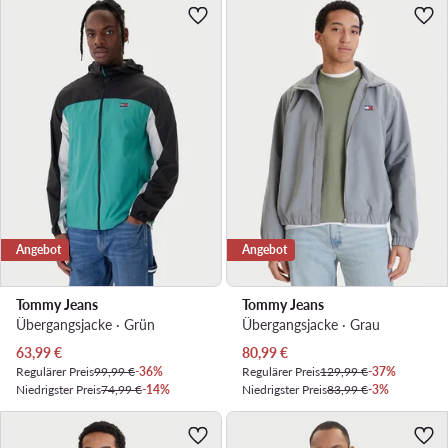
Angebot
Angebot
Tommy Jeans
Tommy Jeans
Übergangsjacke · Grün
Übergangsjacke · Grau
Aktueller Preis
Aktueller Preis
63,99
€
80,99
€
Regulärer Preis
99,99 €
-36%
Regulärer Preis
129,99 €
-37%
Niedrigster Preis
74,99 €
-14%
Niedrigster Preis
83,99 €
-3%