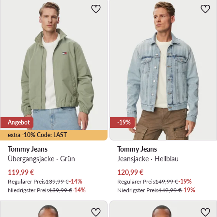
Angebot
-19%
extra -10% Code: LAST
Tommy Jeans
Tommy Jeans
Übergangsjacke · Grün
Jeansjacke · Hellblau
Aktueller Preis
Aktueller Preis
119,99
€
120,99
€
Regulärer Preis
139,99 €
-14%
Regulärer Preis
149,99 €
-19%
Niedrigster Preis
139,99 €
-14%
Niedrigster Preis
149,99 €
-19%