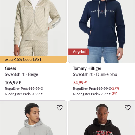
Angebot
extra -15% Code: LAST
Guess
Tommy Hilfiger
Sweatshirt · Beige
Sweatshirt · Dunkelblau
Aktueller Preis
Aktueller Preis
105,99
€
74,99
€
Regulärer Preis
119,99 €
Regulärer Preis
119,99 €
-37%
Niedrigster Preis
81,99 €
Niedrigster Preis
77,99 €
-3%