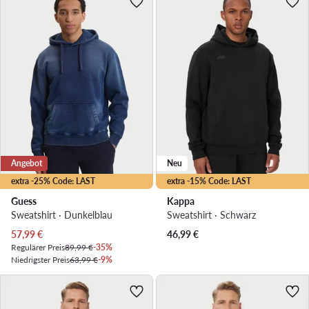
Angebot
Neu
extra -25% Code: LAST
extra -15% Code: LAST
Guess
Kappa
Sweatshirt · Dunkelblau
Sweatshirt · Schwarz
Aktueller Preis
57,99
€
46,99
€
Regulärer Preis
89,99 €
-35%
Niedrigster Preis
63,99 €
-9%