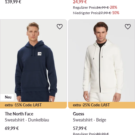
Aktueller Preis
139,99
€
24,99
€
Regulärer Preis
34,99 €
-28%
Niedrigster Preis
27,99 €
-10%
Neu
extra -15% Code: LAST
extra -25% Code: LAST
The North Face
Guess
Sweatshirt · Dunkelblau
Sweatshirt · Beige
Aktueller Preis
69,99
€
57,99
€
Regulärer Preis
89,99 €