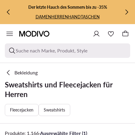
ZUM HAUPTINHALT SPRINGEN
ZUR SUCHE
Der letzte Hauch des Sommers bis zu -35%
DAMEN
HERREN
HANDTASCHEN
Suche nach Marke, Produkt, Style
Bekleidung
Sweatshirts und Fleecejacken für
Herren
Fleecejacken
Sweatshirts
Produkte: 1.166
·
Ausgewählte Filter (1)