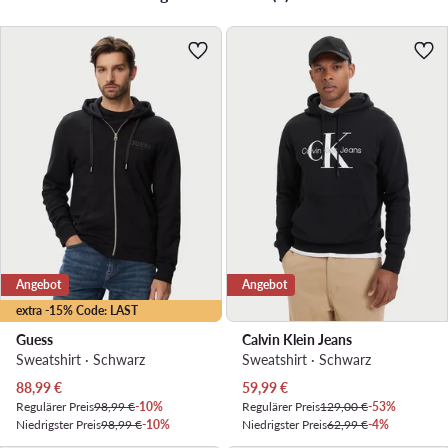
Angebot
Angebot
extra -15% Code: LAST
Guess
Calvin Klein Jeans
Sweatshirt · Schwarz
Sweatshirt · Schwarz
Aktueller Preis
Aktueller Preis
88,99
€
59,99
€
Regulärer Preis
98,99 €
-10%
Regulärer Preis
129,00 €
-53%
Niedrigster Preis
98,99 €
-10%
Niedrigster Preis
62,99 €
-4%