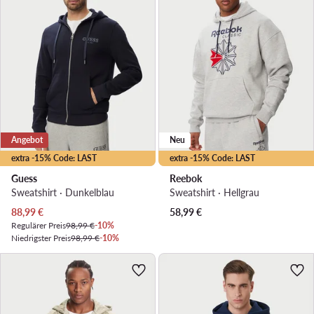
Angebot
Neu
extra -15% Code: LAST
extra -15% Code: LAST
Guess
Reebok
Sweatshirt · Dunkelblau
Sweatshirt · Hellgrau
Aktueller Preis
88,99
€
58,99
€
Regulärer Preis
98,99 €
-10%
Niedrigster Preis
98,99 €
-10%