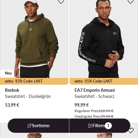
Neu
extra -15% Code: LAST
extra -15% Code: LAST
Reebok
EA7 Emporio Armani
Sweatshirt · Dunkelgrün
Sweatshirt · Schwarz
Aktueller Preis
53,99
€
99,99
€
Regulärer Preis
119,99 €
Niedrigster Preis
79,99 €
Sortieren
Filtern
1