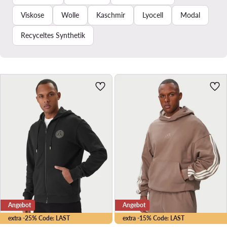
Viskose
Wolle
Kaschmir
Lyocell
Modal
Recyceltes Synthetik
Angebot
Angebot
extra -25% Code: LAST
extra -15% Code: LAST