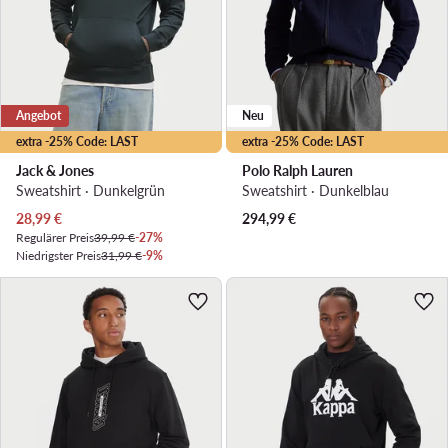
Angebot
Neu
extra -25% Code: LAST
extra -25% Code: LAST
Jack & Jones
Polo Ralph Lauren
Sweatshirt · Dunkelgrün
Sweatshirt · Dunkelblau
Aktueller Preis
28,99
€
294,99
€
Regulärer Preis
39,99 €
-27%
Niedrigster Preis
31,99 €
-9%