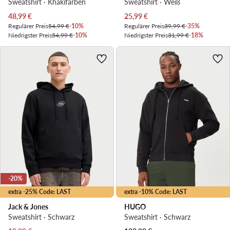
Sweatshirt · Khakifarben
Sweatshirt · Weiß
Aktueller Preis
Aktueller Preis
48,99
€
25,99
€
Regulärer Preis
54,99 €
-10%
Regulärer Preis
39,99 €
-35%
Niedrigster Preis
54,99 €
-10%
Niedrigster Preis
31,99 €
-18%
-20%
extra -25% Code: LAST
extra -10% Code: LAST
Jack & Jones
HUGO
Sweatshirt · Schwarz
Sweatshirt · Schwarz