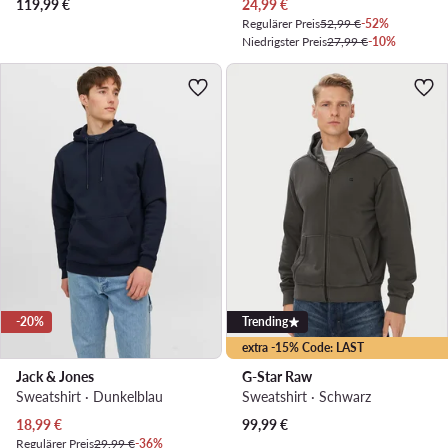
Aktueller Preis
119,99
€
24,99
€
Regulärer Preis
52,99 €
-52%
Niedrigster Preis
27,99 €
-10%
-20%
Trending
extra -15% Code: LAST
Jack & Jones
G-Star Raw
Sweatshirt · Dunkelblau
Sweatshirt · Schwarz
Aktueller Preis
18,99
€
99,99
€
Regulärer Preis
29,99 €
-36%