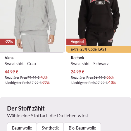
-22%
Angebot
extra -25% Code: LAST
Vans
Reebok
Sweatshirt · Grau
Sweatshirt · Schwarz
Aktueller Preis
Aktueller Preis
44,99
€
24,99
€
Regulärer Preis
79,99 €
-43%
Regulärer Preis
56,99 €
-56%
Niedrigster Preis
57,99 €
-22%
Niedrigster Preis
27,99 €
-10%
Der Stoff zählt
Wähle eine Stoffart, die Du lieben wirst.
Baumwolle
Synthetik
Bio-Baumwolle