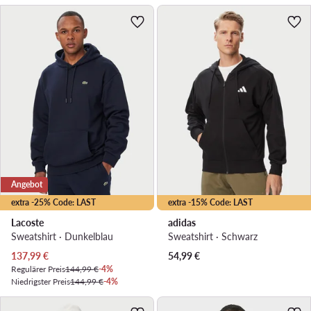
Angebot
extra -25% Code: LAST
extra -15% Code: LAST
Lacoste
adidas
Sweatshirt · Dunkelblau
Sweatshirt · Schwarz
Aktueller Preis
137,99
€
54,99
€
Regulärer Preis
144,99 €
-4%
Niedrigster Preis
144,99 €
-4%