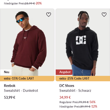
Niedrigster Preis
23,99 €
-20%
Neu
Angebot
extra -15% Code: LAST
extra -25% Code: LAST
Reebok
DC Shoes
Sweatshirt · Dunkelrot
Sweatshirt · Schwarz
Aktueller Preis
53,99
€
34,99
€
Regulärer Preis
79,99 €
-56%
Niedrigster Preis
39,99 €
-12%