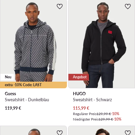
Neu
Angebot
extra -10% Code: LAST
Guess
HUGO
Sweatshirt · Dunkelblau
Sweatshirt · Schwarz
Aktueller Preis
119,99
€
115,99
€
Regulärer Preis
129,99 €
-10%
Niedrigster Preis
129,99 €
-10%