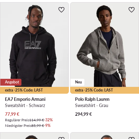
Angebot
Neu
extra -25% Code: LAST
extra -25% Code: LAST
EA7 Emporio Armani
Polo Ralph Lauren
Sweatshirt · Schwarz
Sweatshirt · Grau
Aktueller Preis
77,99
€
294,99
€
Regulärer Preis
114,99 €
-32%
Niedrigster Preis
85,99 €
-9%