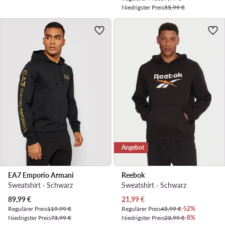
Niedrigster Preis
55,99 €
Angebot
EA7 Emporio Armani
Reebok
Sweatshirt · Schwarz
Sweatshirt · Schwarz
Aktueller Preis
Aktueller Preis
89,99
€
21,99
€
Regulärer Preis
119,99 €
Regulärer Preis
45,99 €
-52%
Niedrigster Preis
73,99 €
Niedrigster Preis
23,99 €
-8%