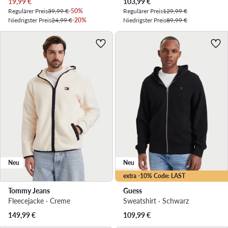
Aktueller Preis
Aktueller Preis
19,99
€
103,99
€
Regulärer Preis
39,99 €
-50%
Regulärer Preis
129,99 €
Niedrigster Preis
24,99 €
-20%
Niedrigster Preis
89,99 €
Neu
Neu
extra -10% Code: LAST
Tommy Jeans
Guess
Fleecejacke · Creme
Sweatshirt · Schwarz
149,99
€
109,99
€