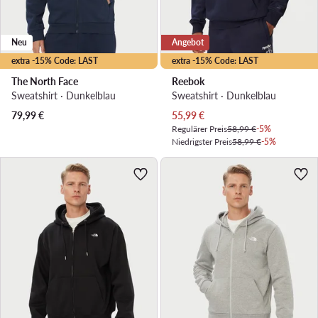
Neu
Angebot
extra -15% Code: LAST
extra -15% Code: LAST
The North Face
Reebok
Sweatshirt · Dunkelblau
Sweatshirt · Dunkelblau
Aktueller Preis
79,99
€
55,99
€
Regulärer Preis
58,99 €
-5%
Niedrigster Preis
58,99 €
-5%