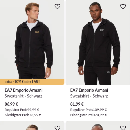
extra -10% Code: LAST
EA7 Emporio Armani
EA7 Emporio Armani
Sweatshirt · Schwarz
Sweatshirt · Schwarz
Aktueller Preis
Aktueller Preis
86,99
€
81,99
€
Regulärer Preis
99,99 €
Regulärer Preis
109,99 €
Niedrigster Preis
78,99 €
Niedrigster Preis
73,99 €