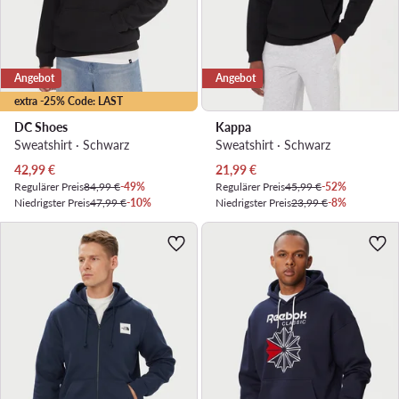
Angebot
Angebot
extra -25% Code: LAST
DC Shoes
Kappa
Sweatshirt · Schwarz
Sweatshirt · Schwarz
Aktueller Preis
Aktueller Preis
42,99
€
21,99
€
Regulärer Preis
84,99 €
-49%
Regulärer Preis
45,99 €
-52%
Niedrigster Preis
47,99 €
-10%
Niedrigster Preis
23,99 €
-8%