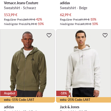
Versace Jeans Couture
adidas
Sweatshirt · Schwarz
Sweatshirt · Beige
Aktueller Preis
Aktueller Preis
153,99
€
62,99
€
Regulärer Preis
269,99 €
-42%
Regulärer Preis
69,99 €
-10%
Niedrigster Preis
171,99 €
-10%
Niedrigster Preis
69,99 €
-10%
Angebot
-18%
extra -15% Code: LAST
extra -25% Code: LAST
adidas
Jack & Jones