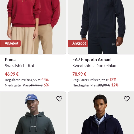
Angebot
Angebot
Puma
EA7 Emporio Armani
Sweatshirt · Rot
Sweatshirt · Dunkelblau
Aktueller Preis
Aktueller Preis
46,99
€
78,99
€
Regulärer Preis
84,99 €
-44%
Regulärer Preis
89,99 €
-12%
Niedrigster Preis
49,99 €
-6%
Niedrigster Preis
89,99 €
-12%