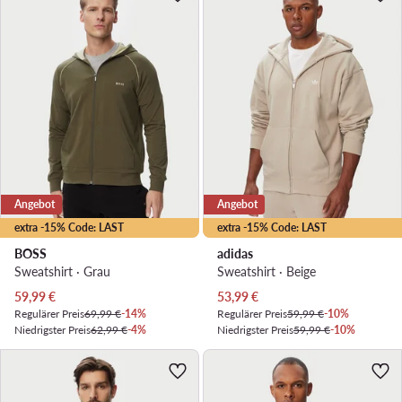
Angebot
Angebot
extra -15% Code: LAST
extra -15% Code: LAST
BOSS
adidas
Sweatshirt · Grau
Sweatshirt · Beige
Aktueller Preis
Aktueller Preis
59,99
€
53,99
€
Regulärer Preis
69,99 €
-14%
Regulärer Preis
59,99 €
-10%
Niedrigster Preis
62,99 €
-4%
Niedrigster Preis
59,99 €
-10%