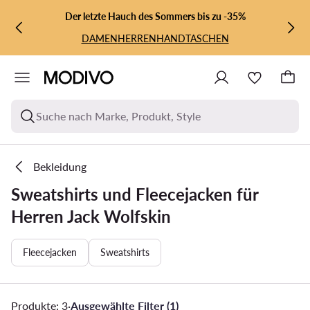
ZUM HAUPTINHALT SPRINGEN
ZUR SUCHE
Der letzte Hauch des Sommers bis zu -35%
DAMEN
HERREN
HANDTASCHEN
Suche nach Marke, Produkt, Style
Bekleidung
Sweatshirts und Fleecejacken für
Herren Jack Wolfskin
Fleecejacken
Sweatshirts
Produkte: 3
·
Ausgewählte Filter (1)