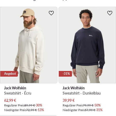
Angebot
-31%
Jack Wolfskin
Jack Wolfskin
Sweatshirt · Écru
Sweatshirt · Dunkelblau
Aktueller Preis
Aktueller Preis
62,99
€
39,99
€
Regulärer Preis
89,99 €
-30%
Regulärer Preis
79,99 €
-50%
Niedrigster Preis
72,99 €
-13%
Niedrigster Preis
57,99 €
-31%