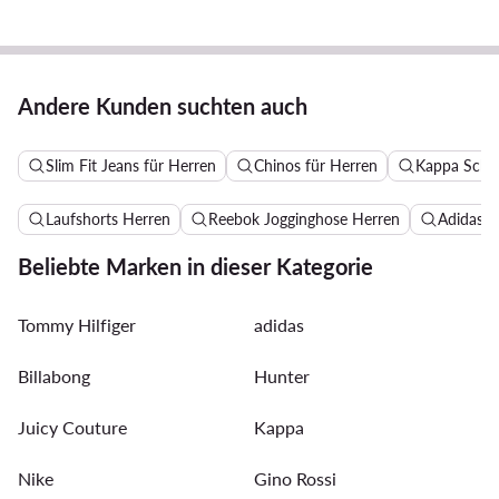
Andere Kunden suchten auch
Slim Fit Jeans für Herren
Chinos für Herren
Kappa Schu
Laufshorts Herren
Reebok Jogginghose Herren
Adidas B
Beliebte Marken in dieser Kategorie
Tommy Hilfiger
adidas
Billabong
Hunter
Juicy Couture
Kappa
Nike
Gino Rossi