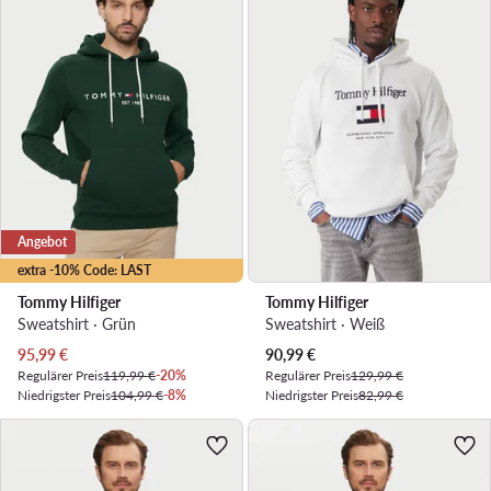
Angebot
extra -10% Code: LAST
Tommy Hilfiger
Tommy Hilfiger
Sweatshirt · Grün
Sweatshirt · Weiß
Aktueller Preis
Aktueller Preis
95,99
€
90,99
€
Regulärer Preis
119,99 €
-20%
Regulärer Preis
129,99 €
Niedrigster Preis
104,99 €
-8%
Niedrigster Preis
82,99 €