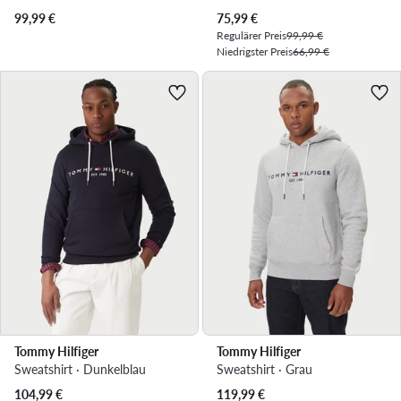
Aktueller Preis
99,99
€
75,99
€
Regulärer Preis
99,99 €
Niedrigster Preis
66,99 €
Tommy Hilfiger
Tommy Hilfiger
Sweatshirt · Dunkelblau
Sweatshirt · Grau
Aktueller Preis
104,99
€
119,99
€