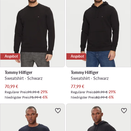
Angebot
Angebot
Tommy Hilfiger
Tommy Hilfiger
Sweatshirt · Schwarz
Sweatshirt · Schwarz
Aktueller Preis
Aktueller Preis
70,99
€
77,99
€
Regulärer Preis
99,99 €
-29%
Regulärer Preis
109,99 €
-29%
Niedrigster Preis
75,99 €
-6%
Niedrigster Preis
82,99 €
-6%