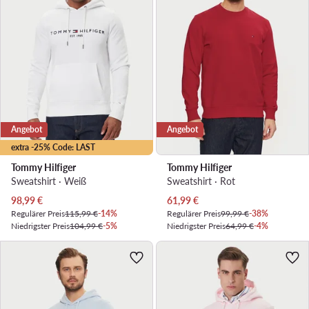
Angebot
Angebot
extra -25% Code: LAST
Tommy Hilfiger
Tommy Hilfiger
Sweatshirt · Weiß
Sweatshirt · Rot
Aktueller Preis
Aktueller Preis
98,99
€
61,99
€
Regulärer Preis
115,99 €
-14%
Regulärer Preis
99,99 €
-38%
Niedrigster Preis
104,99 €
-5%
Niedrigster Preis
64,99 €
-4%