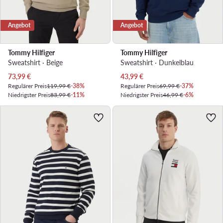
Angebot
Angebot
Tommy Hilfiger
Tommy Hilfiger
Sweatshirt · Beige
Sweatshirt · Dunkelblau
Aktueller Preis
Aktueller Preis
73,99
€
43,99
€
Regulärer Preis
119,99 €
-38%
Regulärer Preis
69,99 €
-37%
Niedrigster Preis
83,99 €
-11%
Niedrigster Preis
46,99 €
-6%