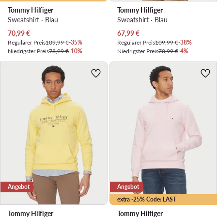
Tommy Hilfiger
Tommy Hilfiger
Sweatshirt · Blau
Sweatshirt · Blau
Aktueller Preis
Aktueller Preis
70,99
€
67,99
€
Regulärer Preis
109,99 €
-35%
Regulärer Preis
109,99 €
-38%
Niedrigster Preis
78,99 €
-10%
Niedrigster Preis
70,99 €
-4%
Angebot
Angebot
extra -25% Code: LAST
Tommy Hilfiger
Tommy Hilfiger