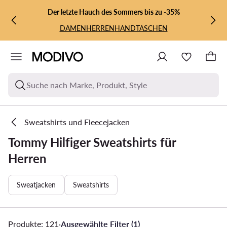
ZUM HAUPTINHALT SPRINGEN
ZUR SUCHE
Der letzte Hauch des Sommers bis zu -35%
DAMEN
HERREN
HANDTASCHEN
Suche nach Marke, Produkt, Style
Sweatshirts und Fleecejacken
Tommy Hilfiger Sweatshirts für
Herren
Sweatjacken
Sweatshirts
Produkte: 121
·
Ausgewählte Filter (1)