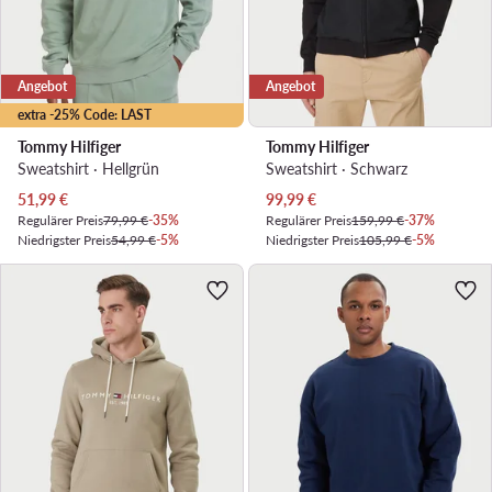
Angebot
Angebot
extra -25% Code: LAST
Tommy Hilfiger
Tommy Hilfiger
Sweatshirt · Hellgrün
Sweatshirt · Schwarz
Aktueller Preis
Aktueller Preis
51,99
€
99,99
€
Regulärer Preis
79,99 €
-35%
Regulärer Preis
159,99 €
-37%
Niedrigster Preis
54,99 €
-5%
Niedrigster Preis
105,99 €
-5%