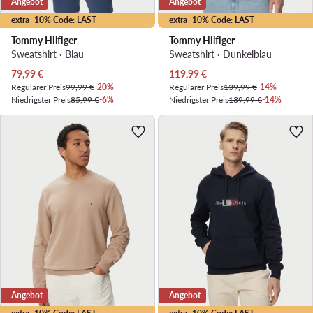
Angebot
Angebot
extra -10% Code: LAST
extra -10% Code: LAST
Tommy Hilfiger
Tommy Hilfiger
Sweatshirt · Blau
Sweatshirt · Dunkelblau
Aktueller Preis
Aktueller Preis
79,99
€
119,99
€
Regulärer Preis
99,99 €
-20%
Regulärer Preis
139,99 €
-14%
Niedrigster Preis
85,99 €
-6%
Niedrigster Preis
139,99 €
-14%
Angebot
Angebot