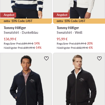
Angebot
Angebot
extra -10% Code: LAST
extra -10% Code: LAST
Tommy Hilfiger
Tommy Hilfiger
Sweatshirt · Dunkelblau
Sweatshirt · Weiß
Aktueller Preis
Aktueller Preis
136,99
€
95,99
€
Regulärer Preis
159,99 €
-14%
Regulärer Preis
119,99 €
-20%
Niedrigster Preis
159,99 €
-14%
Niedrigster Preis
102,99 €
-6%