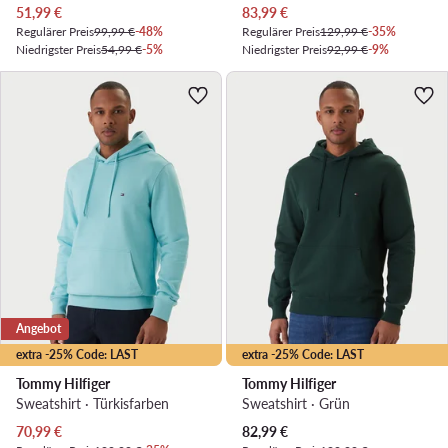
Aktueller Preis
Aktueller Preis
51,99
€
83,99
€
Regulärer Preis
99,99 €
-48%
Regulärer Preis
129,99 €
-35%
Niedrigster Preis
54,99 €
-5%
Niedrigster Preis
92,99 €
-9%
Angebot
extra -25% Code: LAST
extra -25% Code: LAST
Tommy Hilfiger
Tommy Hilfiger
Sweatshirt · Türkisfarben
Sweatshirt · Grün
Aktueller Preis
Aktueller Preis
70,99
€
82,99
€