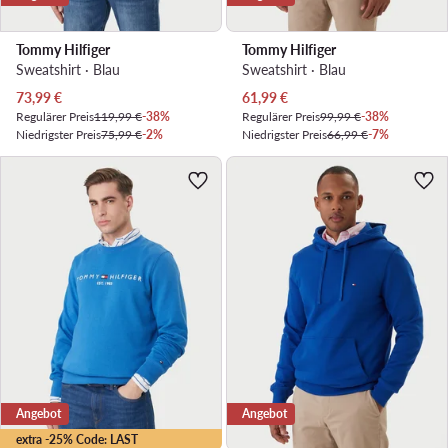
Tommy Hilfiger
Tommy Hilfiger
Sweatshirt · Blau
Sweatshirt · Blau
Aktueller Preis
Aktueller Preis
73,99
€
61,99
€
Regulärer Preis
119,99 €
-38%
Regulärer Preis
99,99 €
-38%
Niedrigster Preis
75,99 €
-2%
Niedrigster Preis
66,99 €
-7%
Angebot
Angebot
extra -25% Code: LAST