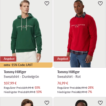
Angebot
Angebot
extra -15% Code: LAST
Tommy Hilfiger
Tommy Hilfiger
Sweatshirt · Dunkelgrün
Sweatshirt · Rot
Aktueller Preis
Aktueller Preis
107,99
€
76,99
€
Regulärer Preis
119,99 €
-10%
Regulärer Preis
106,99 €
-28%
Niedrigster Preis
119,99 €
-10%
Niedrigster Preis
82,99 €
-7%