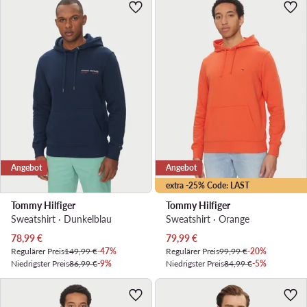
Angebot
Angebot
extra -25% Code: LAST
Tommy Hilfiger
Tommy Hilfiger
Sweatshirt · Dunkelblau
Sweatshirt · Orange
Aktueller Preis
Aktueller Preis
78,99
€
79,99
€
Regulärer Preis
149,99 €
-47%
Regulärer Preis
99,99 €
-20%
Niedrigster Preis
86,99 €
-9%
Niedrigster Preis
84,99 €
-5%