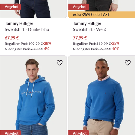
Angebot
Angebot
extra -25% Code: LAST
Tommy Hilfiger
Tommy Hilfiger
Sweatshirt · Dunkelblau
Sweatshirt · Weiß
Aktueller Preis
Aktueller Preis
67,99
€
77,99
€
Regulärer Preis
109,99 €
-38%
Regulärer Preis
119,99 €
-35%
Niedrigster Preis
70,99 €
-4%
Niedrigster Preis
86,99 €
-10%
Angebot
Angebot