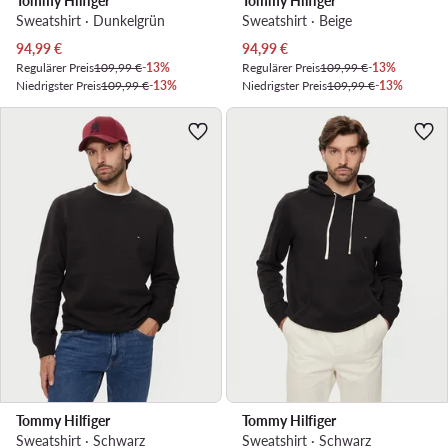
Tommy Hilfiger
Tommy Hilfiger
Sweatshirt · Dunkelgrün
Sweatshirt · Beige
Aktueller Preis
Aktueller Preis
94,99
€
94,99
€
Regulärer Preis
109,99 €
-13%
Regulärer Preis
109,99 €
-13%
Niedrigster Preis
109,99 €
-13%
Niedrigster Preis
109,99 €
-13%
Tommy Hilfiger
Tommy Hilfiger
Sweatshirt · Schwarz
Sweatshirt · Schwarz