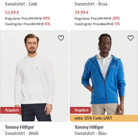
Sweatshirt · Gelb
Sweatshirt · Rosa
Aktueller Preis
Aktueller Preis
55,99
€
79,99
€
Regulärer Preis
99,99 €
-44%
Regulärer Preis
99,99 €
-20%
Niedrigster Preis
59,99 €
-6%
Niedrigster Preis
84,99 €
-5%
Angebot
Angebot
extra -25% Code: LAST
Tommy Hilfiger
Tommy Hilfiger
Sweatshirt · Weiß
Sweatshirt · Blau