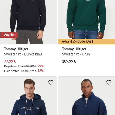
Angebot
extra -15% Code: LAST
Tommy Hilfiger
Tommy Hilfiger
Sweatshirt · Dunkelblau
Sweatshirt · Grün
Aktueller Preis
77,99
€
109,99
€
Regulärer Preis
109,99 €
-29%
Niedrigster Preis
88,99 €
-12%