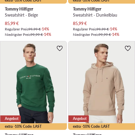
extra -10% Code: LAST
extra -10% Code: LAST
Tommy Hilfiger
Tommy Hilfiger
Sweatshirt · Beige
Sweatshirt · Dunkelblau
Aktueller Preis
Aktueller Preis
85,99
€
85,99
€
Regulärer Preis
99,99 €
-14%
Regulärer Preis
99,99 €
-14%
Niedrigster Preis
99,99 €
-14%
Niedrigster Preis
99,99 €
-14%
Angebot
Angebot
extra -10% Code: LAST
extra -10% Code: LAST