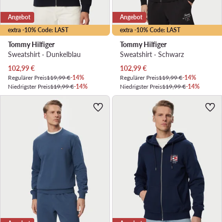
Angebot
Angebot
extra -10% Code: LAST
extra -10% Code: LAST
Tommy Hilfiger
Tommy Hilfiger
Sweatshirt · Dunkelblau
Sweatshirt · Schwarz
Aktueller Preis
Aktueller Preis
102,99
€
102,99
€
Regulärer Preis
119,99 €
-14%
Regulärer Preis
119,99 €
-14%
Niedrigster Preis
119,99 €
-14%
Niedrigster Preis
119,99 €
-14%