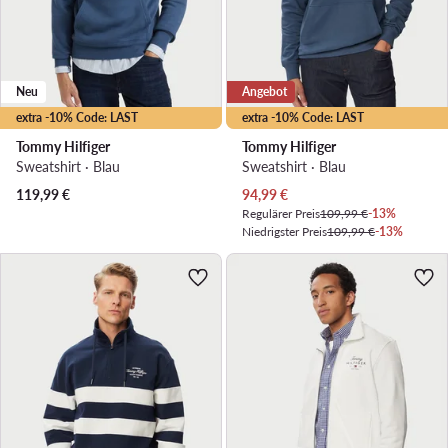
Neu
Angebot
extra -10% Code: LAST
extra -10% Code: LAST
Tommy Hilfiger
Tommy Hilfiger
Sweatshirt · Blau
Sweatshirt · Blau
Aktueller Preis
119,99
€
94,99
€
Regulärer Preis
109,99 €
-13%
Niedrigster Preis
109,99 €
-13%