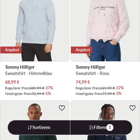
Angebot
Angebot
Tommy Hilfiger
Tommy Hilfiger
Sweatshirt · Himmelblau
Sweatshirt · Rosa
Aktueller Preis
Aktueller Preis
68,99
€
74,99
€
Regulärer Preis
109,99 €
-37%
Regulärer Preis
119,99 €
-37%
Niedrigster Preis
72,99 €
-5%
Niedrigster Preis
77,99 €
-3%
Sortieren
Filtern
1