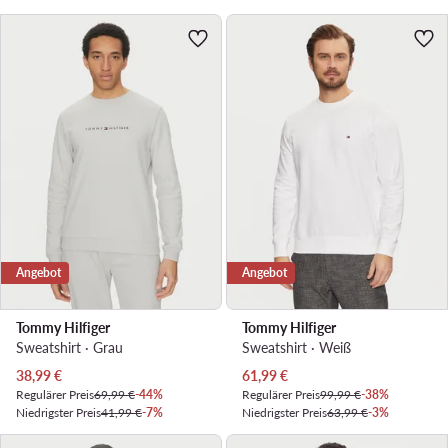
Angebot
Angebot
Tommy Hilfiger
Tommy Hilfiger
Sweatshirt · Grau
Sweatshirt · Weiß
Aktueller Preis
Aktueller Preis
38,99
€
61,99
€
Regulärer Preis
69,99 €
-44%
Regulärer Preis
99,99 €
-38%
Niedrigster Preis
41,99 €
-7%
Niedrigster Preis
63,99 €
-3%