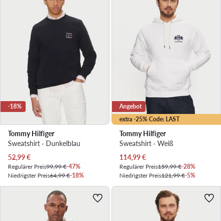
-18%
Angebot
extra -25% Code: LAST
Tommy Hilfiger
Tommy Hilfiger
Sweatshirt · Dunkelblau
Sweatshirt · Weiß
Aktueller Preis
Aktueller Preis
52,99
€
114,99
€
Regulärer Preis
99,99 €
-47%
Regulärer Preis
159,99 €
-28%
Niedrigster Preis
64,99 €
-18%
Niedrigster Preis
121,99 €
-5%