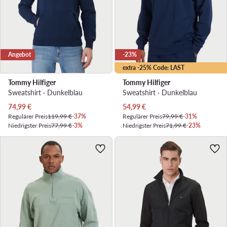
Angebot
-23%
extra -25% Code: LAST
Tommy Hilfiger
Tommy Hilfiger
Sweatshirt · Dunkelblau
Sweatshirt · Dunkelblau
Aktueller Preis
Aktueller Preis
74,99
€
54,99
€
Regulärer Preis
119,99 €
-37%
Regulärer Preis
79,99 €
-31%
Niedrigster Preis
77,99 €
-3%
Niedrigster Preis
71,99 €
-23%