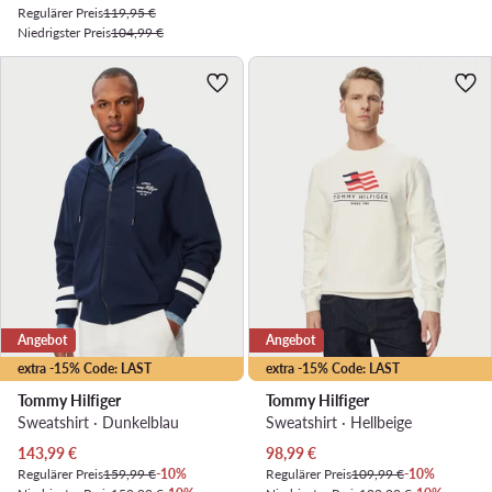
Regulärer Preis
119,95 €
Niedrigster Preis
104,99 €
Angebot
Angebot
extra -15% Code: LAST
extra -15% Code: LAST
Tommy Hilfiger
Tommy Hilfiger
Sweatshirt · Dunkelblau
Sweatshirt · Hellbeige
Aktueller Preis
Aktueller Preis
143,99
€
98,99
€
Regulärer Preis
159,99 €
-10%
Regulärer Preis
109,99 €
-10%