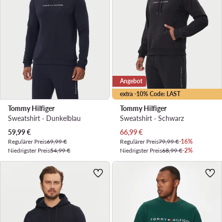
Angebot
extra -10% Code: LAST
Tommy Hilfiger
Tommy Hilfiger
Sweatshirt · Dunkelblau
Sweatshirt · Schwarz
Aktueller Preis
Aktueller Preis
59,99
€
66,99
€
Regulärer Preis
69,99 €
Regulärer Preis
79,99 €
-16%
Niedrigster Preis
54,99 €
Niedrigster Preis
68,99 €
-2%