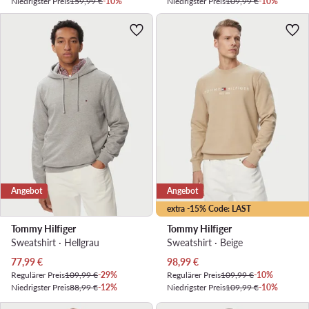
Niedrigster Preis
159,99 €
-10%
Niedrigster Preis
109,99 €
-10%
Angebot
Angebot
extra -15% Code: LAST
Tommy Hilfiger
Tommy Hilfiger
Sweatshirt · Hellgrau
Sweatshirt · Beige
Aktueller Preis
Aktueller Preis
77,99
€
98,99
€
Regulärer Preis
109,99 €
-29%
Regulärer Preis
109,99 €
-10%
Niedrigster Preis
88,99 €
-12%
Niedrigster Preis
109,99 €
-10%