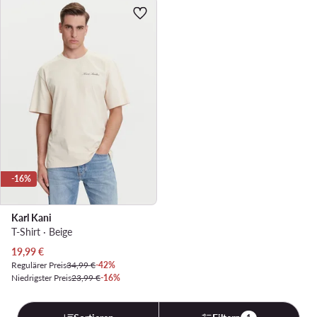
-16%
Karl Kani
T-Shirt · Beige
Aktueller Preis
19,99
€
Regulärer Preis
34,99 €
-42%
Niedrigster Preis
23,99 €
-16%