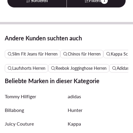
Sortieren
Filtern
1
Andere Kunden suchten auch
Slim Fit Jeans für Herren
Chinos für Herren
Kappa Schu
Laufshorts Herren
Reebok Jogginghose Herren
Adidas B
Beliebte Marken in dieser Kategorie
Tommy Hilfiger
adidas
Billabong
Hunter
Juicy Couture
Kappa