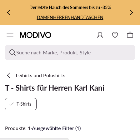
ZUM HAUPTINHALT SPRINGEN
ZUR SUCHE
Der letzte Hauch des Sommers bis zu -35%
DAMEN
HERREN
HANDTASCHEN
Suche nach Marke, Produkt, Style
T-Shirts und Poloshirts
T - Shirts für Herren Karl Kani
T-Shirts
Produkte: 1
·
Ausgewählte Filter (1)