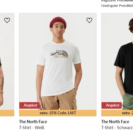
Regulärer Preis
30,0
Niedrigster Preis
30,
Angebot
Angebot
extra -25% Code: LAST
extra 
The North Face
The North Face
T-Shirt · Weiß
T-Shirt · Schwarz