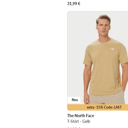
31,99
€
Neu
extra -15% Code: LAST
The North Face
T-Shirt · Gelb