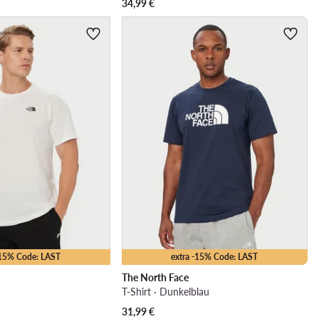
34,99
€
-15% Code: LAST
extra -15% Code: LAST
The North Face
T-Shirt · Dunkelblau
31,99
€