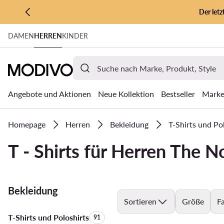
Der let
ZUM HAUPTINHALT SPRINGEN
DAMEN
HERREN
KINDER
ZUR SUCHE
Angebote und Aktionen
Neue Kollektion
Bestseller
Mark
Homepage
Herren
Bekleidung
T-Shirts und Po
T - Shirts für Herren The N
Bekleidung
Sortieren
Größe
F
T-Shirts und Poloshirts
Anzahl der Produkte:
91