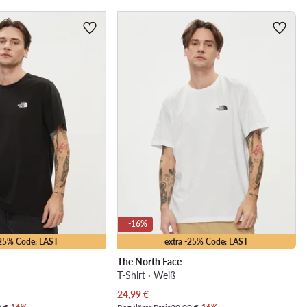
-16%
-25% Code: LAST
extra -25% Code: LAST
The North Face
T-Shirt · Weiß
Aktueller Preis
24,99
€