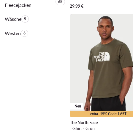
Anzahl der Produkte:
68
Fleecejacken
29,99
€
Wäsche
Anzahl der Produkte:
5
Westen
Anzahl der Produkte:
6
Neu
extra -15% Code: LAST
The North Face
T-Shirt · Grün