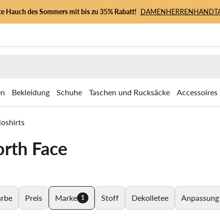
zte Hauch des Sommers mit bis zu 35% Rabatt!
DAMEN
HERREN
HANDT
en
Bekleidung
Schuhe
Taschen und Rucksäcke
Accessoires
loshirts
orth Face
arbe
Preis
Marke
Stoff
Dekolletee
Anpassung
1