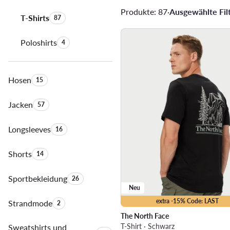
Produkte: 87
·
Ausgewählte Filt
T-Shirts
Anzahl der Produkte:
87
Poloshirts
Anzahl der Produkte:
4
Hosen
Anzahl der Produkte:
15
Jacken
Anzahl der Produkte:
57
Longsleeves
Anzahl der Produkte:
16
Shorts
Anzahl der Produkte:
14
Sportbekleidung
Anzahl der Produkte:
26
Neu
extra -15% Code: LAST
Strandmode
Anzahl der Produkte:
2
The North Face
T-Shirt · Schwarz
Sweatshirts und