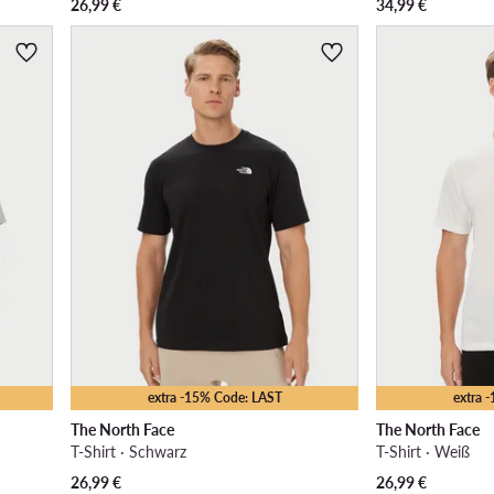
26,99
€
34,99
€
extra -15% Code: LAST
extra 
The North Face
The North Face
T-Shirt · Schwarz
T-Shirt · Weiß
26,99
€
26,99
€