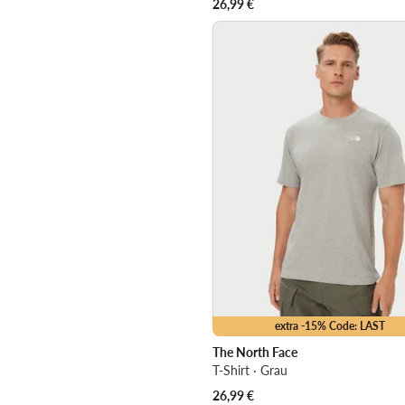
26,99
€
extra -15% Code: LAST
The North Face
T-Shirt · Grau
26,99
€