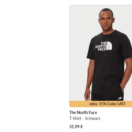
extra -15% Code: LAST
The North Face
T-Shirt · Schwarz
31,99
€