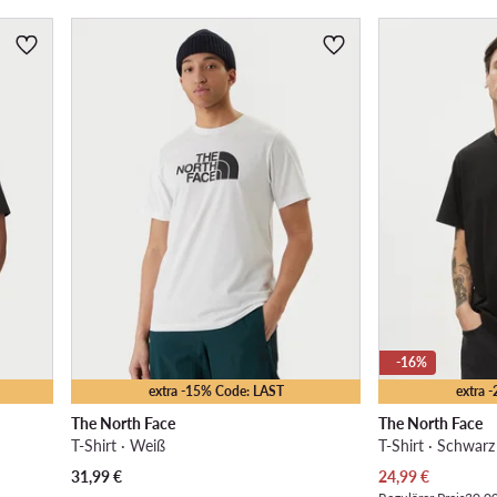
-16%
extra -15% Code: LAST
extra 
The North Face
The North Face
T-Shirt · Weiß
T-Shirt · Schwarz
Aktueller Preis
31,99
€
24,99
€