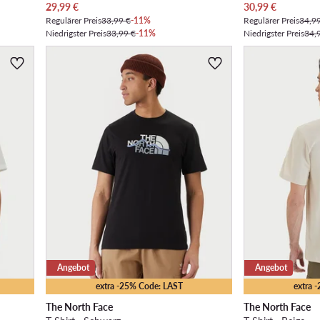
Aktueller Preis
Aktueller Preis
29,99
€
30,99
€
Regulärer Preis
33,99 €
-11%
Regulärer Preis
34,9
Niedrigster Preis
33,99 €
-11%
Niedrigster Preis
34,
Angebot
Angebot
extra -25% Code: LAST
extra 
The North Face
The North Face