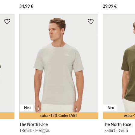
34,99
€
29,99
€
Neu
Neu
extra -15% Code: LAST
extra 
The North Face
The North Face
T-Shirt · Hellgrau
T-Shirt · Grün