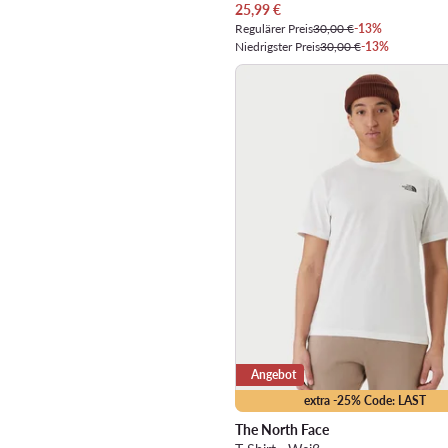
Aktueller Preis
25,99
€
Regulärer Preis
30,00 €
-13%
Niedrigster Preis
30,00 €
-13%
Angebot
extra -25% Code: LAST
The North Face