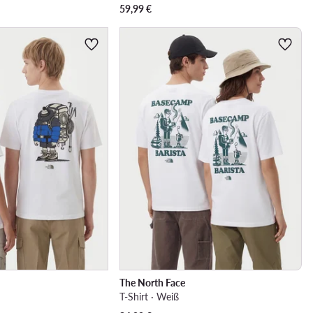
59,99
€
The North Face
T-Shirt · Weiß