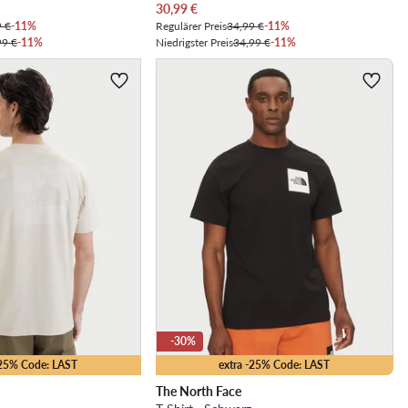
Aktueller Preis
30,99
€
9 €
-11%
Regulärer Preis
34,99 €
-11%
99 €
-11%
Niedrigster Preis
34,99 €
-11%
-30%
-25% Code: LAST
extra -25% Code: LAST
The North Face