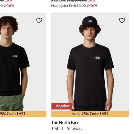
0 €
-16%
Regulärer Preis
30,00 €
-16%
00 €
-16%
Niedrigster Preis
30,00 €
-16%
Angebot
-25% Code: LAST
extra -25% Code: LAST
The North Face
T-Shirt · Schwarz