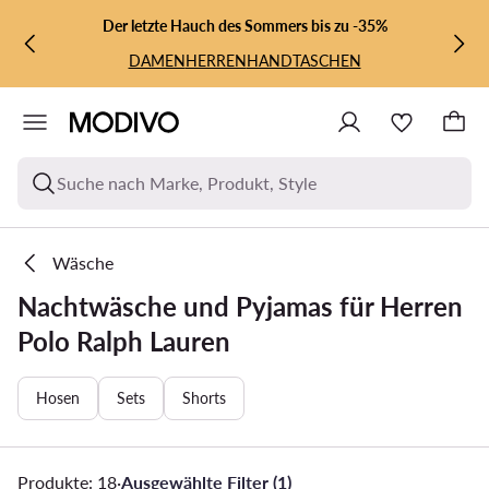
ZUM HAUPTINHALT SPRINGEN
ZUR SUCHE
Der letzte Hauch des Sommers bis zu -35%
DAMEN
HERREN
HANDTASCHEN
Suche nach Marke, Produkt, Style
Wäsche
Nachtwäsche und Pyjamas für Herren
Polo Ralph Lauren
Hosen
Sets
Shorts
Produkte: 18
·
Ausgewählte Filter (1)