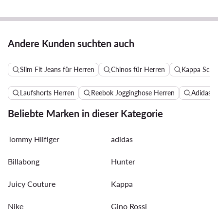
Andere Kunden suchten auch
Slim Fit Jeans für Herren
Chinos für Herren
Kappa Schu
Laufshorts Herren
Reebok Jogginghose Herren
Adidas B
Beliebte Marken in dieser Kategorie
Tommy Hilfiger
adidas
Billabong
Hunter
Juicy Couture
Kappa
Nike
Gino Rossi