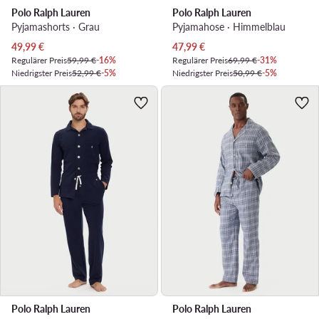
Polo Ralph Lauren
Polo Ralph Lauren
Pyjamashorts · Grau
Pyjamahose · Himmelblau
Aktueller Preis
Aktueller Preis
49,99
€
47,99
€
Regulärer Preis
59,99 €
-16%
Regulärer Preis
69,99 €
-31%
Niedrigster Preis
52,99 €
-5%
Niedrigster Preis
50,99 €
-5%
Polo Ralph Lauren
Polo Ralph Lauren