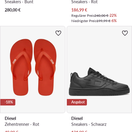
Sneakers · Bunt
Sneakers · Rot
Aktueller Preis
280,00
€
186,99
€
Regulärer Preis
240,00 €
-22%
Niedrigster Preis
199,99 €
-6%
-18%
Angebot
Diesel
Diesel
Zehentrenner · Rot
Sneakers · Schwarz