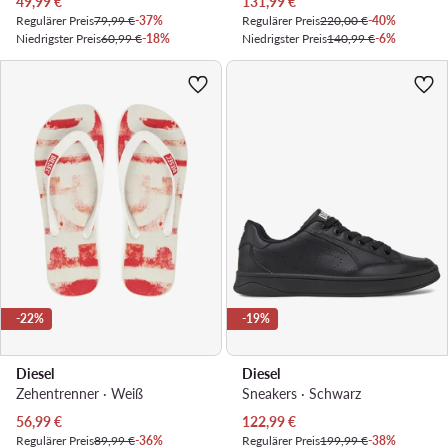
Aktueller Preis
Aktueller Preis
49,99
€
131,99
€
Regulärer Preis
79,99 €
-37%
Regulärer Preis
220,00 €
-40%
Niedrigster Preis
60,99 €
-18%
Niedrigster Preis
140,99 €
-6%
-22%
-19%
Diesel
Diesel
Zehentrenner · Weiß
Sneakers · Schwarz
Aktueller Preis
Aktueller Preis
56,99
€
122,99
€
Regulärer Preis
89,99 €
-36%
Regulärer Preis
199,99 €
-38%