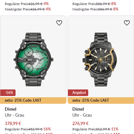
Regulärer Preis
426,99 €
-4%
Regulärer Preis
336,99 €
-8%
Niedrigster Preis
426,99 €
-4%
Niedrigster Preis
336,99 €
-8%
-16%
Angebot
extra -25% Code: LAST
extra -25% Code: LAST
Diesel
Diesel
Uhr · Grau
Uhr · Grau
Aktueller Preis
Aktueller Preis
378,99
€
276,99
€
Regulärer Preis
452,99 €
-16%
Regulärer Preis
312,99 €
-11%