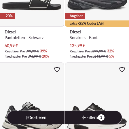
-20%
Angebot
extra -25% Code: LAST
Diesel
Diesel
Pantoletten · Schwarz
Sneakers · Bunt
Aktueller Preis
Aktueller Preis
60,99
€
135,99
€
Regulärer Preis
99,99 €
-39%
Regulärer Preis
199,99 €
-32%
Niedrigster Preis
76,99 €
-20%
Niedrigster Preis
143,99 €
-5%
Sortieren
Filtern
1