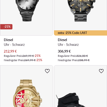
-21%
extra -25% Code: LAST
Diesel
Diesel
Uhr · Schwarz
Uhr · Schwarz
Aktueller Preis
Aktueller Preis
212,99
€
306,99
€
Regulärer Preis
269,99 €
-21%
Regulärer Preis
326,00 €
Niedrigster Preis
269,99 €
-21%
Niedrigster Preis
238,99 €