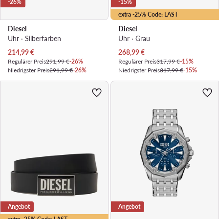
-26%
-15%
extra -25% Code: LAST
Diesel
Diesel
Uhr · Silberfarben
Uhr · Grau
Aktueller Preis
Aktueller Preis
214,99
€
268,99
€
Regulärer Preis
291,99 €
-26%
Regulärer Preis
317,99 €
-15%
Niedrigster Preis
291,99 €
-26%
Niedrigster Preis
317,99 €
-15%
Angebot
Angebot