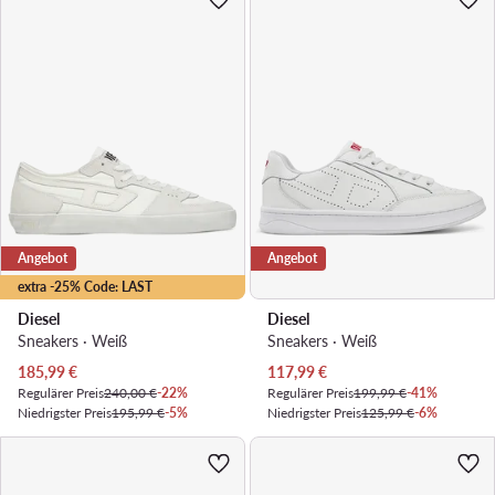
Angebot
Angebot
extra -25% Code: LAST
Diesel
Diesel
Sneakers · Weiß
Sneakers · Weiß
Aktueller Preis
Aktueller Preis
185,99
€
117,99
€
Regulärer Preis
240,00 €
-22%
Regulärer Preis
199,99 €
-41%
Niedrigster Preis
195,99 €
-5%
Niedrigster Preis
125,99 €
-6%