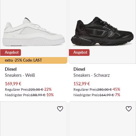
Angebot
Angebot
extra -25% Code: LAST
Diesel
Diesel
Sneakers · Weiß
Sneakers · Schwarz
Aktueller Preis
Aktueller Preis
169,99
€
152,99
€
Regulärer Preis
220,00 €
-22%
Regulärer Preis
280,00 €
-45%
Niedrigster Preis
188,99 €
-10%
Niedrigster Preis
164,99 €
-7%