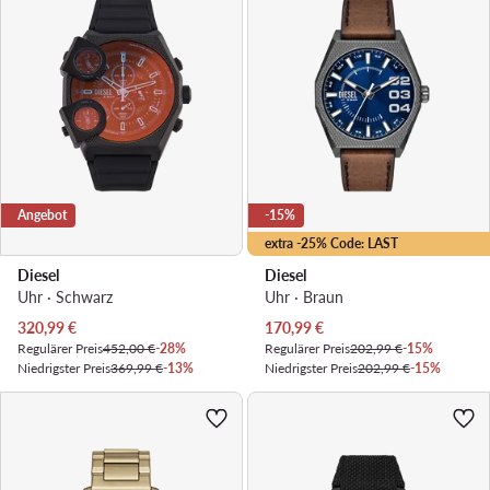
Angebot
-15%
extra -25% Code: LAST
Diesel
Diesel
Uhr · Schwarz
Uhr · Braun
Aktueller Preis
Aktueller Preis
320,99
€
170,99
€
Regulärer Preis
452,00 €
-28%
Regulärer Preis
202,99 €
-15%
Niedrigster Preis
369,99 €
-13%
Niedrigster Preis
202,99 €
-15%