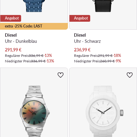
Angebot
Angebot
extra -25% Code: LAST
Diesel
Diesel
Uhr · Dunkelblau
Uhr · Schwarz
Aktueller Preis
Aktueller Preis
291,99
€
236,99
€
Regulärer Preis
336,99 €
-13%
Regulärer Preis
291,99 €
-18%
Niedrigster Preis
336,99 €
-13%
Niedrigster Preis
260,99 €
-9%