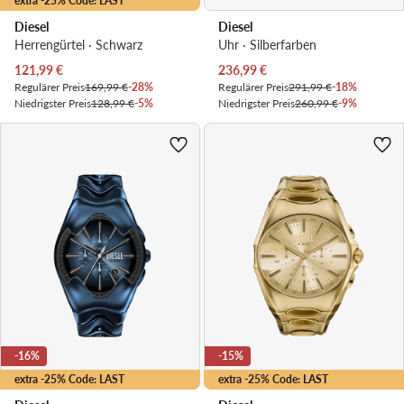
extra -25% Code: LAST
Diesel
Diesel
Herrengürtel · Schwarz
Uhr · Silberfarben
Aktueller Preis
Aktueller Preis
121,99
€
236,99
€
Regulärer Preis
169,99 €
-28%
Regulärer Preis
291,99 €
-18%
Niedrigster Preis
128,99 €
-5%
Niedrigster Preis
260,99 €
-9%
-16%
-15%
extra -25% Code: LAST
extra -25% Code: LAST