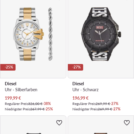
-25%
-27%
Diesel
Diesel
Uhr · Silberfarben
Uhr · Schwarz
Aktueller Preis
Aktueller Preis
199,99
€
196,99
€
Regulärer Preis
326,00 €
-38%
Regulärer Preis
269,99 €
-27%
Niedrigster Preis
267,99 €
-25%
Niedrigster Preis
269,99 €
-27%