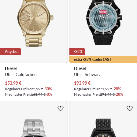
Angebot
-28%
extra -25% Code: LAST
Diesel
Diesel
Uhr · Goldfarben
Uhr · Schwarz
Aktueller Preis
Aktueller Preis
153,99
€
193,99
€
Regulärer Preis
222,99 €
-30%
Regulärer Preis
271,99 €
-28%
Niedrigster Preis
168,99 €
-8%
Niedrigster Preis
271,99 €
-28%