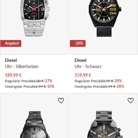
Angebot
-28%
Diesel
Diesel
Uhr · Silberfarben
Uhr · Schwarz
Aktueller Preis
Aktueller Preis
189,99
€
159,99
€
Regulärer Preis
261,00 €
-27%
Regulärer Preis
222,99 €
-28%
Niedrigster Preis
212,99 €
-10%
Niedrigster Preis
222,99 €
-28%