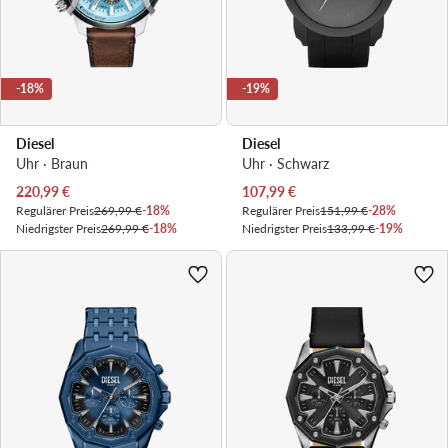
-18%
-19%
Diesel
Diesel
Uhr · Braun
Uhr · Schwarz
Aktueller Preis
Aktueller Preis
220,99
€
107,99
€
Regulärer Preis
269,99 €
-18%
Regulärer Preis
151,99 €
-28%
Niedrigster Preis
269,99 €
-18%
Niedrigster Preis
133,99 €
-19%