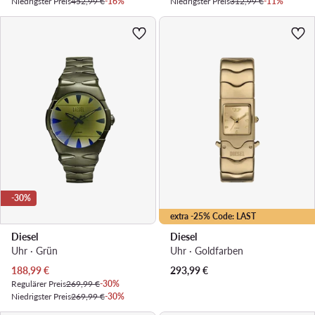
Niedrigster Preis
452,99 €
-16%
Niedrigster Preis
312,99 €
-11%
-30%
extra -25% Code: LAST
Diesel
Diesel
Uhr · Grün
Uhr · Goldfarben
Aktueller Preis
188,99
€
293,99
€
Regulärer Preis
269,99 €
-30%
Niedrigster Preis
269,99 €
-30%