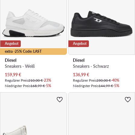
Angebot
Angebot
extra -25% Code: LAST
Diesel
Diesel
Sneakers · Weiß
Sneakers · Schwarz
Aktueller Preis
Aktueller Preis
159,99
€
136,99
€
Regulärer Preis
210,00 €
-23%
Regulärer Preis
230,00 €
-40%
Niedrigster Preis
168,99 €
-5%
Niedrigster Preis
144,99 €
-5%