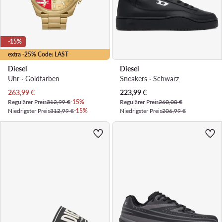
-15%
extra -25% Code: LAST
Diesel
Diesel
Uhr · Goldfarben
Sneakers · Schwarz
Aktueller Preis
Aktueller Preis
263,99
€
223,99
€
Regulärer Preis
312,99 €
-15%
Regulärer Preis
260,00 €
Niedrigster Preis
312,99 €
-15%
Niedrigster Preis
206,99 €