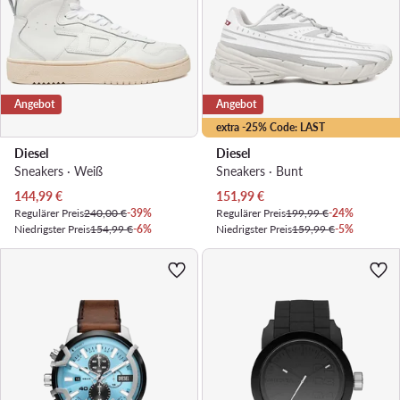
Angebot
Angebot
extra -25% Code: LAST
Diesel
Diesel
Sneakers · Weiß
Sneakers · Bunt
Aktueller Preis
Aktueller Preis
144,99
€
151,99
€
Regulärer Preis
240,00 €
-39%
Regulärer Preis
199,99 €
-24%
Niedrigster Preis
154,99 €
-6%
Niedrigster Preis
159,99 €
-5%