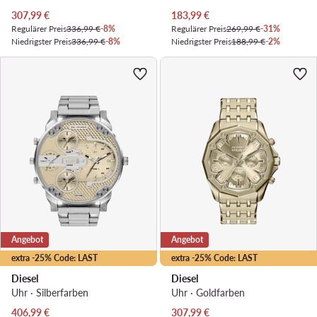
Aktueller Preis
Aktueller Preis
307,99
€
183,99
€
Regulärer Preis
336,99 €
-8%
Regulärer Preis
269,99 €
-31%
Niedrigster Preis
336,99 €
-8%
Niedrigster Preis
188,99 €
-2%
Angebot
Angebot
extra -25% Code: LAST
extra -25% Code: LAST
Diesel
Diesel
Uhr · Silberfarben
Uhr · Goldfarben
Aktueller Preis
Aktueller Preis
406,99
€
307,99
€