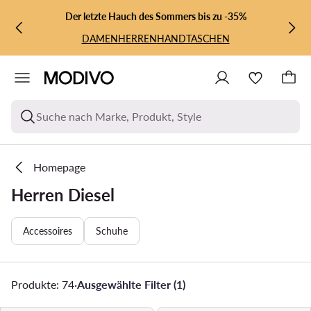
ZUM HAUPTINHALT SPRINGEN
ZUR SUCHE
Der letzte Hauch des Sommers bis zu -35%
DAMEN
HERREN
HANDTASCHEN
Suche nach Marke, Produkt, Style
Homepage
Herren Diesel
Accessoires
Schuhe
Produkte: 74
·
Ausgewählte Filter (1)