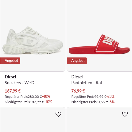
Angebot
Angebot
Diesel
Diesel
Sneakers · Weiß
Pantoletten · Rot
Aktueller Preis
Aktueller Preis
167,99
€
76,99
€
Regulärer Preis
280,00 €
-40%
Regulärer Preis
99,99 €
-23%
Niedrigster Preis
187,99 €
-10%
Niedrigster Preis
81,99 €
-6%