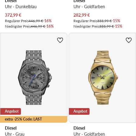
Diesel
Diesel
Uhr · Dunkelblau
Uhr · Goldfarben
Aktueller Preis
Aktueller Preis
372,99
€
282,99
€
Regulärer Preis
446,99 €
-16%
Regulärer Preis
333,99 €
-15%
Niedrigster Preis
446,99 €
-16%
Niedrigster Preis
333,99 €
-15%
Angebot
Angebot
extra -25% Code: LAST
Diesel
Diesel
Uhr · Grau
Uhr · Goldfarben