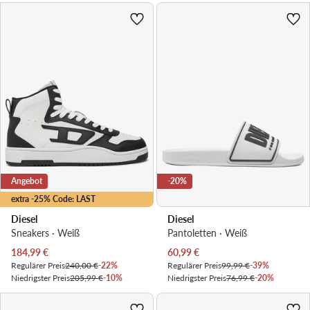
Angebot
-20%
extra -25% Code: LAST
Diesel
Diesel
Sneakers · Weiß
Pantoletten · Weiß
Aktueller Preis
Aktueller Preis
184,99
€
60,99
€
Regulärer Preis
240,00 €
-22%
Regulärer Preis
99,99 €
-39%
Niedrigster Preis
205,99 €
-10%
Niedrigster Preis
76,99 €
-20%