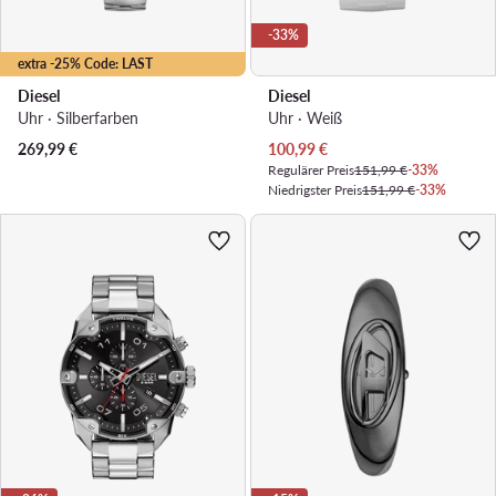
-33%
extra -25% Code: LAST
Diesel
Diesel
Uhr · Silberfarben
Uhr · Weiß
Aktueller Preis
269,99
€
100,99
€
Regulärer Preis
151,99 €
-33%
Niedrigster Preis
151,99 €
-33%