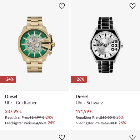
-24%
-26%
Diesel
Diesel
Uhr · Goldfarben
Uhr · Schwarz
Aktueller Preis
Aktueller Preis
237,99
€
191,99
€
Regulärer Preis
314,99 €
-24%
Regulärer Preis
262,00 €
-26%
Niedrigster Preis
314,99 €
-24%
Niedrigster Preis
262,00 €
-26%