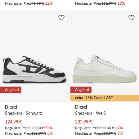
Niedrigster Preis
73,99 €
-22%
Niedrigster Preis
151,99 €
-19%
Angebot
Angebot
extra -25% Code: LAST
Diesel
Diesel
Sneakers · Schwarz
Sneakers · Weiß
Aktueller Preis
Aktueller Preis
124,99
€
233,99
€
Regulärer Preis
220,00 €
-43%
Regulärer Preis
300,00 €
-22%
Niedrigster Preis
136,99 €
-8%
Niedrigster Preis
258,99 €
-9%