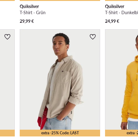
Quiksilver
Quiksilver
T-Shirt · Grün
T-Shirt · Dunkelb
29,99
€
24,99
€
extra -25% Code: LAST
extra 