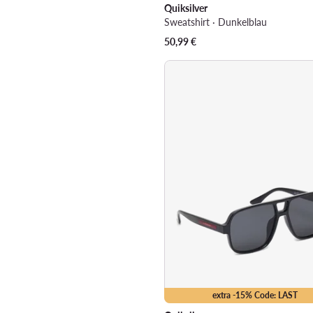
Quiksilver
Sweatshirt · Dunkelblau
50,99
€
extra -15% Code: LAST