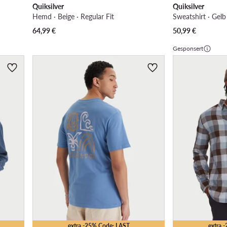
Quiksilver
Quiksilver
Hemd · Beige · Regular Fit
Sweatshirt · Gelb
64,99
€
50,99
€
Gesponsert
extra -25% Code: LAST
extra 