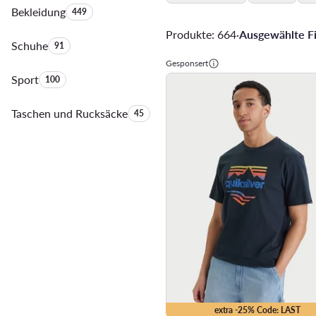
Bekleidung
Anzahl der Produkte:
449
Produkte: 664
·
Ausgewählte Fil
Schuhe
Anzahl der Produkte:
91
Gesponsert
Sport
Anzahl der Produkte:
100
Taschen und Rucksäcke
Anzahl der Produkte:
45
extra -25% Code: LAST