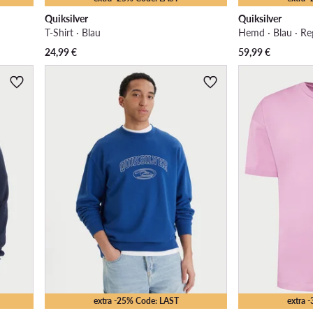
Quiksilver
Quiksilver
T-Shirt · Blau
Hemd · Blau · Reg
24,99
€
59,99
€
extra -25% Code: LAST
extra 