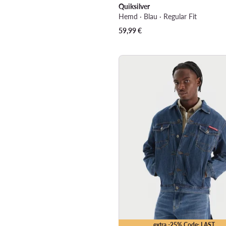
Quiksilver
Hemd · Blau · Regular Fit
59,99
€
extra -25% Code: LAST