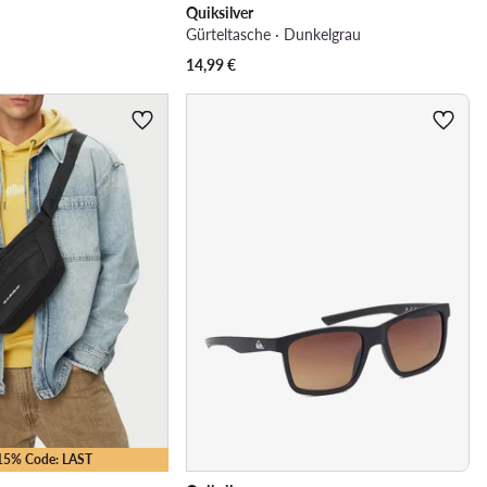
Quiksilver
Gürteltasche · Dunkelgrau
14,99
€
-15% Code: LAST