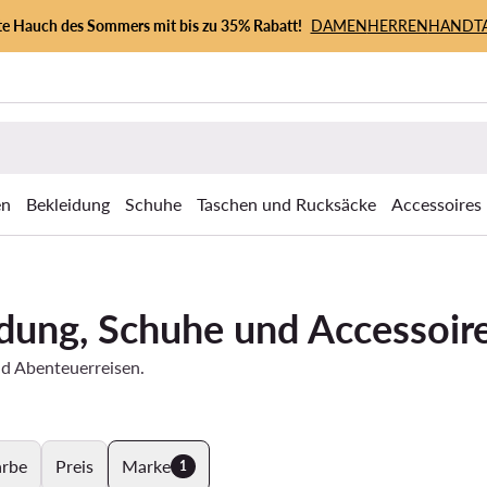
zte Hauch des Sommers mit bis zu 35% Rabatt!
DAMEN
HERREN
HANDT
en
Bekleidung
Schuhe
Taschen und Rucksäcke
Accessoires
eidung, Schuhe und Accessoir
nd Abenteuerreisen.
arbe
Preis
Marke
1