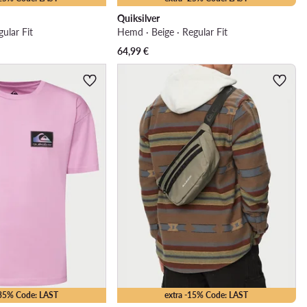
Quiksilver
ular Fit
Hemd · Beige · Regular Fit
64,99
€
-35% Code: LAST
extra -15% Code: LAST