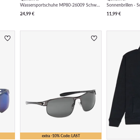
Wassersportschuhe MP80-26009 Schwarz
Sonnenbrillen · 
24,99
€
11,99
€
extra -10% Code: LAST