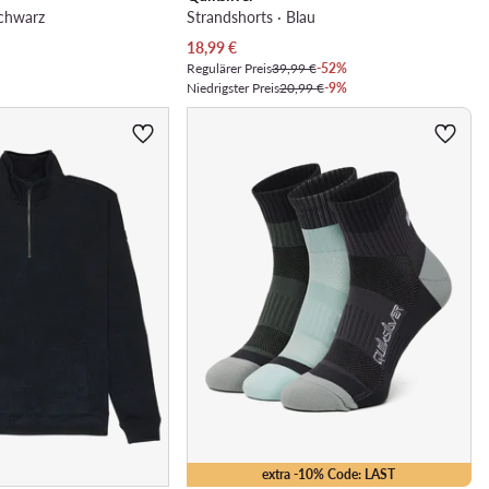
Schwarz
Strandshorts · Blau
Aktueller Preis
18,99
€
Regulärer Preis
39,99 €
-52%
Niedrigster Preis
20,99 €
-9%
extra -10% Code: LAST