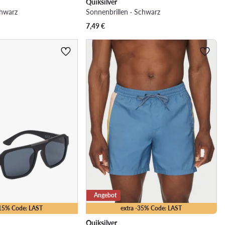
Quiksilver
chwarz
Sonnenbrillen · Schwarz
7,49
€
Angebot
-15% Code: LAST
extra -35% Code: LAST
Quiksilver