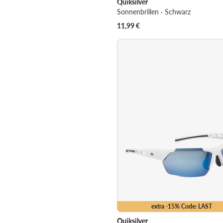
Quiksilver
Sonnenbrillen · Schwarz
11,99
€
extra -15% Code: LAST
Quiksilver