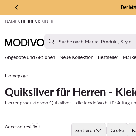
Der let
ZUM HAUPTINHALT SPRINGEN
DAMEN
HERREN
KINDER
ZUR SUCHE
Angebote und Aktionen
Neue Kollektion
Bestseller
Mark
Homepage
Quiksilver für Herren - Kl
Herrenprodukte von Quiksilver – die ideale Wahl für Alltag u
Accessoires
Anzahl der Produkte:
46
Sortieren
Größe
F