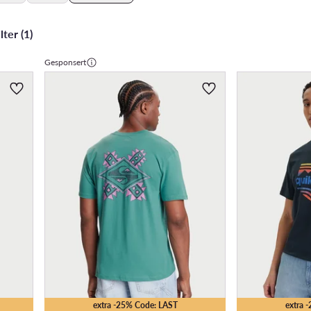
ter (1)
Gesponsert
extra -25% Code: LAST
extra 