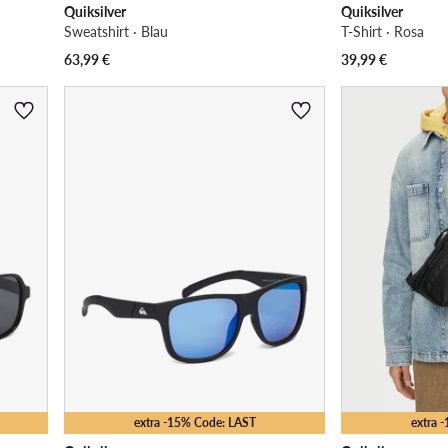
Quiksilver
Quiksilver
Sweatshirt · Blau
T-Shirt · Rosa
63,99
€
39,99
€
extra -15% Code: LAST
extra 