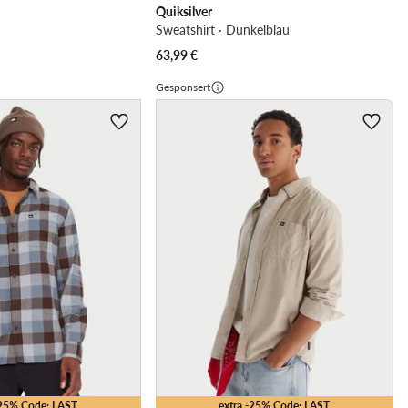
Quiksilver
Sweatshirt · Dunkelblau
63,99
€
Gesponsert
-25% Code: LAST
extra -25% Code: LAST