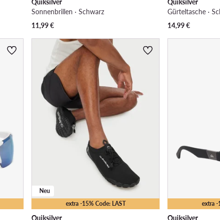
Quiksilver
Quiksilver
Sonnenbrillen · Schwarz
Gürteltasche · S
11,99
€
14,99
€
Neu
extra -15% Code: LAST
extra 
Quiksilver
Quiksilver