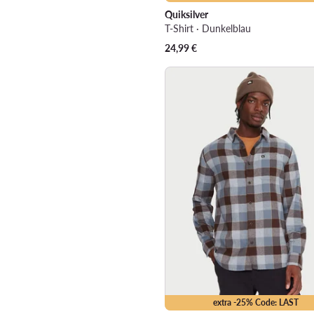
Quiksilver
T-Shirt · Dunkelblau
24,99
€
extra -25% Code: LAST