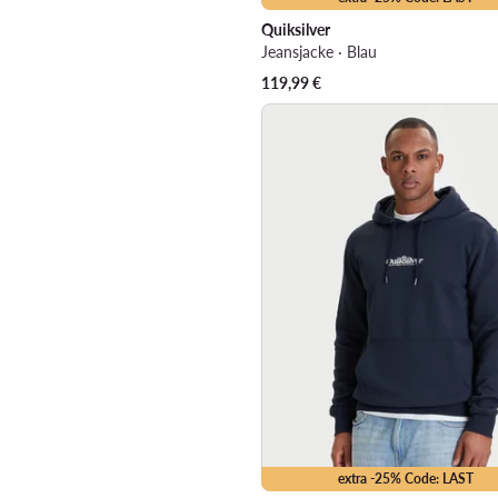
Quiksilver
Jeansjacke · Blau
119,99
€
extra -25% Code: LAST