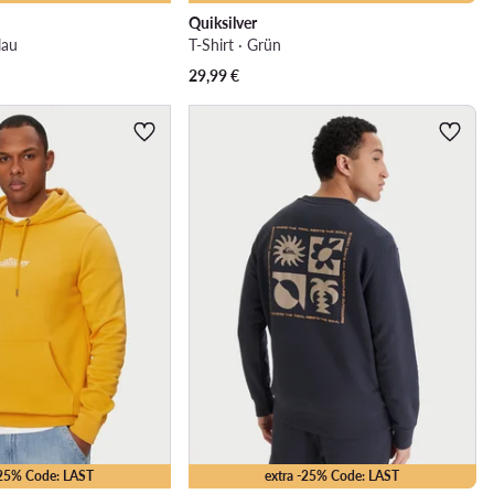
Quiksilver
lau
T-Shirt · Grün
29,99
€
-25% Code: LAST
extra -25% Code: LAST