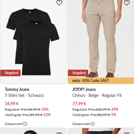
Angebot
Angebot
extra -10% Code: LAST
Tommy Jeans
JOOP! Jeans
T-Shirt-Set · Schwarz
Chinos · Beige · Regular Fit
Aktueller Preis
Aktueller Preis
34,99
€
77,99
€
Regulärer Preis
54,99 €
-36%
Regulärer Preis
102,99 €
-24%
Niedrigster Preis
39,99 €
-12%
Niedrigster Preis
85,99 €
-9%
Gesponsert
Gesponsert