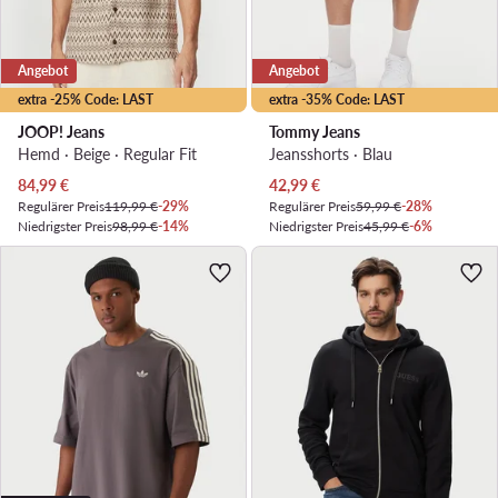
Angebot
Angebot
extra -25% Code: LAST
extra -35% Code: LAST
JOOP! Jeans
Tommy Jeans
Hemd · Beige · Regular Fit
Jeansshorts · Blau
Aktueller Preis
Aktueller Preis
84,99
€
42,99
€
Regulärer Preis
119,99 €
-29%
Regulärer Preis
59,99 €
-28%
Niedrigster Preis
98,99 €
-14%
Niedrigster Preis
45,99 €
-6%