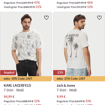
Regulärer Preis
149,99 €
-47%
Regulärer Preis
129,99 €
-46%
Niedrigster Preis
100,99 €
-21%
Niedrigster Preis
79,99 €
-12%
Angebot
-23%
extra -10% Code: LAST
extra -25% Code: LAST
KARL LAGERFELD
Jack & Jones
T-Shirt · Weiß
T-Shirt · Weiß
Aktueller Preis
Aktueller Preis
94,99
€
9,99
€
Regulärer Preis
108,99 €
-12%
Regulärer Preis
14,99 €
-33%