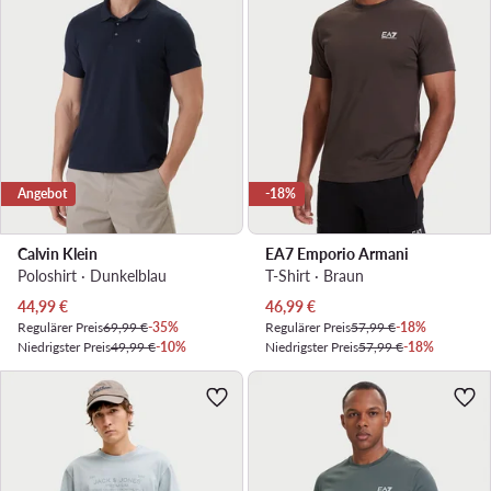
Angebot
-18%
Calvin Klein
EA7 Emporio Armani
Poloshirt · Dunkelblau
T-Shirt · Braun
Aktueller Preis
Aktueller Preis
44,99
€
46,99
€
Regulärer Preis
69,99 €
-35%
Regulärer Preis
57,99 €
-18%
Niedrigster Preis
49,99 €
-10%
Niedrigster Preis
57,99 €
-18%