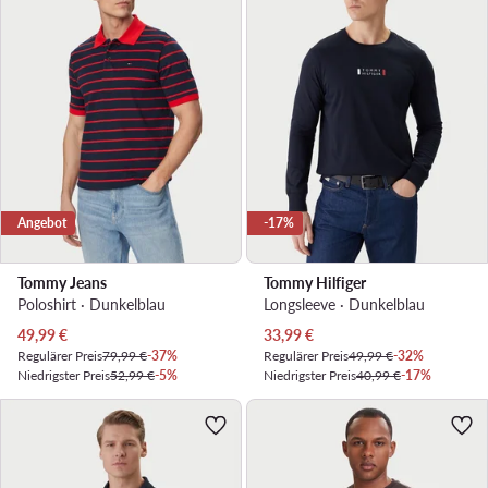
Angebot
-17%
Tommy Jeans
Tommy Hilfiger
Poloshirt · Dunkelblau
Longsleeve · Dunkelblau
Aktueller Preis
Aktueller Preis
49,99
€
33,99
€
Regulärer Preis
79,99 €
-37%
Regulärer Preis
49,99 €
-32%
Niedrigster Preis
52,99 €
-5%
Niedrigster Preis
40,99 €
-17%