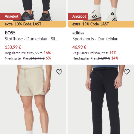
Angebot
Angebot
extra -10% Code: LAST
extra -15% Code: LAST
BOSS
adidas
Stoffhose · Dunkelblau · Slim Fit
Sportshorts · Dunkelblau
Aktueller Preis
Aktueller Preis
133,99
€
46,99
€
Regulärer Preis
159,99 €
-16%
Regulärer Preis
54,99 €
-14%
Niedrigster Preis
142,99 €
-6%
Niedrigster Preis
54,99 €
-14%