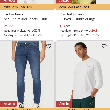
Angebot
Angebot
extra -25% Code: LAST
extra -25% Code: LAST
Jack & Jones
Polo Ralph Lauren
Set T-Shirt und Shorts · Dunkelblau
Pullover · Dunkelorange
Aktueller Preis
Aktueller Preis
21,99
€
157,99
€
Regulärer Preis
27,99 €
-21%
Regulärer Preis
214,99 €
-26%
Niedrigster Preis
24,99 €
-12%
Niedrigster Preis
175,99 €
-10%
Angebot
Angebot