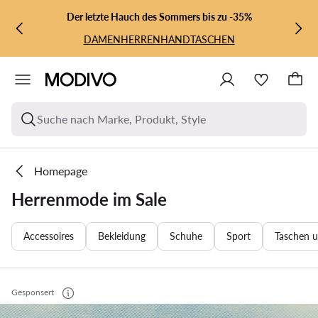
ZUM HAUPTINHALT SPRINGEN
ZUR SUCHE
Der letzte Hauch des Sommers bis zu -35%
DAMEN
HERREN
HANDTASCHEN
Suche nach Marke, Produkt, Style
Homepage
Herrenmode im Sale
Accessoires
Bekleidung
Schuhe
Sport
Taschen 
Gesponsert