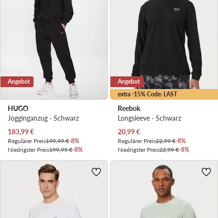
Angebot
Angebot
extra -15% Code: LAST
HUGO
Reebok
Jogginganzug · Schwarz
Longsleeve · Schwarz
Aktueller Preis
Aktueller Preis
183,99
€
20,99
€
Regulärer Preis
199,99 €
-8%
Regulärer Preis
22,99 €
-8%
Niedrigster Preis
199,99 €
-8%
Niedrigster Preis
22,99 €
-8%