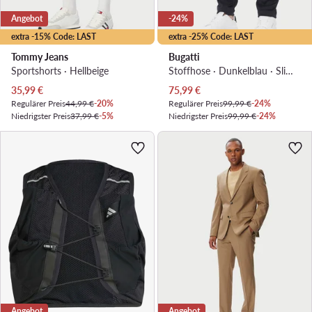
Angebot
-24%
extra -15% Code: LAST
extra -25% Code: LAST
Tommy Jeans
Bugatti
Sportshorts · Hellbeige
Stoffhose · Dunkelblau · Slim Fit
Aktueller Preis
Aktueller Preis
35,99
€
75,99
€
Regulärer Preis
44,99 €
-20%
Regulärer Preis
99,99 €
-24%
Niedrigster Preis
37,99 €
-5%
Niedrigster Preis
99,99 €
-24%
Angebot
Angebot