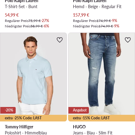
Polo Ralph Lauren
Polo Ralph Lauren
T-Shirt-Set · Bunt
Hemd · Beige · Regular Fit
Aktueller Preis
Aktueller Preis
54,99
€
157,99
€
Regulärer Preis
75,99 €
-27%
Regulärer Preis
174,99 €
-9%
Niedrigster Preis
58,99 €
-6%
Niedrigster Preis
174,99 €
-9%
-20%
Angebot
extra -25% Code: LAST
extra -15% Code: LAST
Tommy Hilfiger
HUGO
Poloshirt · Himmelblau
Jeans · Blau · Slim Fit