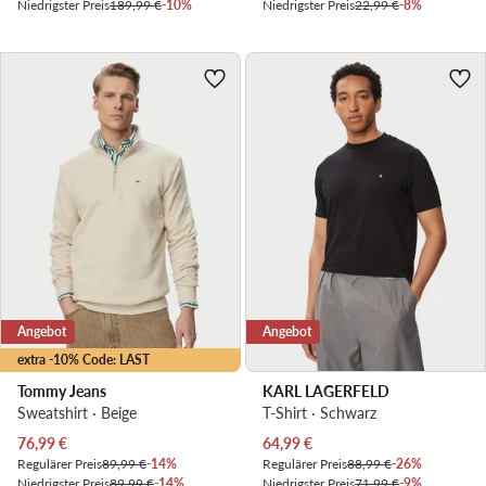
Niedrigster Preis
189,99 €
-10%
Niedrigster Preis
22,99 €
-8%
Angebot
Angebot
extra -10% Code: LAST
Tommy Jeans
KARL LAGERFELD
Sweatshirt · Beige
T-Shirt · Schwarz
Aktueller Preis
Aktueller Preis
76,99
€
64,99
€
Regulärer Preis
89,99 €
-14%
Regulärer Preis
88,99 €
-26%
Niedrigster Preis
89,99 €
-14%
Niedrigster Preis
71,99 €
-9%