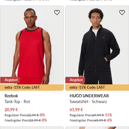
Angebot
Angebot
extra -15% Code: LAST
extra -15% Code: LAST
Reebok
HUGO UNDERWEAR
Tank-Top · Rot
Sweatshirt · Schwarz
Aktueller Preis
Aktueller Preis
20,99
€
61,99
€
Regulärer Preis
22,99 €
-8%
Regulärer Preis
69,99 €
-11%
Niedrigster Preis
22,99 €
-8%
Niedrigster Preis
65,99 €
-6%