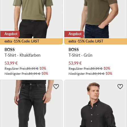
Angebot
Angebot
extra -15% Code: LAST
extra -15% Code: LAST
BOSS
BOSS
T-Shirt · Khakifarben
T-Shirt · Grün
Aktueller Preis
Aktueller Preis
53,99
€
53,99
€
Regulärer Preis
59,99 €
-10%
Regulärer Preis
59,99 €
-10%
Niedrigster Preis
59,99 €
-10%
Niedrigster Preis
59,99 €
-10%