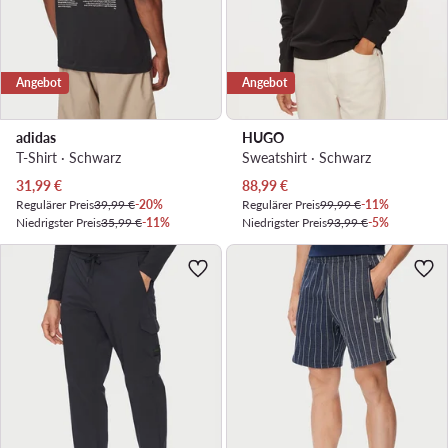
Angebot
Angebot
adidas
HUGO
T-Shirt · Schwarz
Sweatshirt · Schwarz
Aktueller Preis
Aktueller Preis
31,99
€
88,99
€
Regulärer Preis
39,99 €
-20%
Regulärer Preis
99,99 €
-11%
Niedrigster Preis
35,99 €
-11%
Niedrigster Preis
93,99 €
-5%