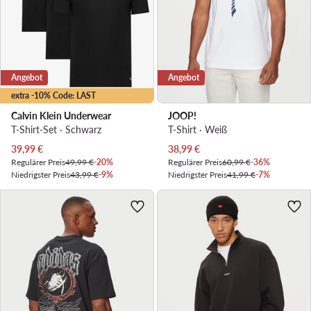
Angebot
Angebot
extra -10% Code: LAST
Calvin Klein Underwear
JOOP!
T-Shirt-Set · Schwarz
T-Shirt · Weiß
Aktueller Preis
Aktueller Preis
39,99
€
38,99
€
Regulärer Preis
49,99 €
-20%
Regulärer Preis
60,99 €
-36%
Niedrigster Preis
43,99 €
-9%
Niedrigster Preis
41,99 €
-7%