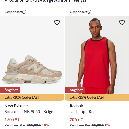
Gesponsert
Gesponsert
Angebot
Angebot
extra -10% Code: LAST
extra -15% Code: LAST
New Balance
Reebok
Sneakers · NB 9060 · Beige
Tank-Top · Rot
Aktueller Preis
Aktueller Preis
170,99
€
20,99
€
Regulärer Preis
189,99 €
-10%
Regulärer Preis
22,99 €
-8%