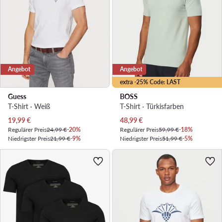
Angebot
Angebot
extra -25% Code: LAST
Guess
BOSS
T-Shirt · Weiß
T-Shirt · Türkisfarben
Aktueller Preis
Aktueller Preis
19,99
€
48,99
€
Regulärer Preis
24,99 €
-20%
Regulärer Preis
59,99 €
-18%
Niedrigster Preis
21,99 €
-9%
Niedrigster Preis
51,99 €
-5%