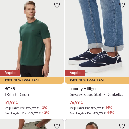
Angebot
Angebot
extra -10% Code: LAST
extra -10% Code: LAST
BOSS
Tommy Hilfiger
T-Shirt · Grün
Sneakers aus Stoff · Dunkelblau
Aktueller Preis
Aktueller Preis
51,99
€
76,99
€
Regulärer Preis
59,99 €
-13%
Regulärer Preis
89,99 €
-14%
Niedrigster Preis
59,99 €
-13%
Niedrigster Preis
89,99 €
-14%