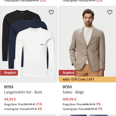
Niedrigster Preis
108,99 €
-12%
Niedrigster Preis
12,99 €
-23%
Angebot
Angebot
extra -15% Code: LAST
BOSS
BOSS
Langarmshirt-Set · Bunt
Sakko · Beige
Aktueller Preis
Aktueller Preis
44,99
€
449,99
€
Regulärer Preis
59,99 €
-25%
Regulärer Preis
498,99 €
-9%
Niedrigster Preis
47,99 €
-6%
Niedrigster Preis
498,99 €
-9%