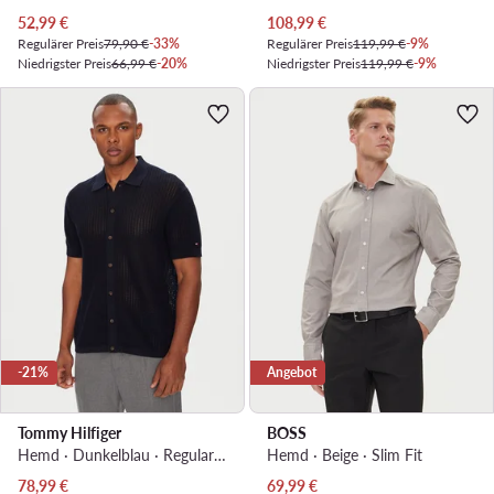
Aktueller Preis
Aktueller Preis
52,99
€
108,99
€
Regulärer Preis
79,90 €
-33%
Regulärer Preis
119,99 €
-9%
Niedrigster Preis
66,99 €
-20%
Niedrigster Preis
119,99 €
-9%
-21%
Angebot
Tommy Hilfiger
BOSS
Hemd · Dunkelblau · Regular Fit
Hemd · Beige · Slim Fit
Aktueller Preis
Aktueller Preis
78,99
€
69,99
€