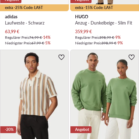
extra -25% Code: LAST
extra -15% Code: LAST
adidas
HUGO
Laufweste · Schwarz
Anzug · Dunkelbeige · Slim Fit
Aktueller Preis
Aktueller Preis
63,99
€
359,99
€
Regulärer Preis
74,99 €
-14%
Regulärer Preis
398,99 €
-9%
Niedrigster Preis
67,99 €
-5%
Niedrigster Preis
398,99 €
-9%
-20%
Angebot