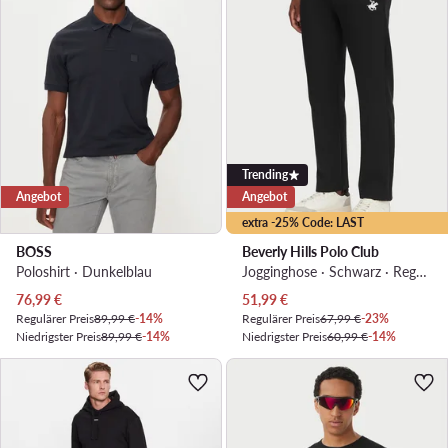
Trending
Angebot
Angebot
extra -25% Code: LAST
BOSS
Beverly Hills Polo Club
Poloshirt · Dunkelblau
Jogginghose · Schwarz · Regular Fit
Aktueller Preis
Aktueller Preis
76,99
€
51,99
€
Regulärer Preis
89,99 €
-14%
Regulärer Preis
67,99 €
-23%
Niedrigster Preis
89,99 €
-14%
Niedrigster Preis
60,99 €
-14%