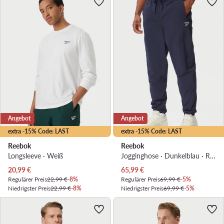
Angebot
Angebot
extra -15% Code: LAST
extra -15% Code: LAST
Reebok
Reebok
Longsleeve · Weiß
Jogginghose · Dunkelblau · Regular Fit
Aktueller Preis
Aktueller Preis
20,99
€
65,99
€
Regulärer Preis
22,99 €
-8%
Regulärer Preis
69,99 €
-5%
Niedrigster Preis
22,99 €
-8%
Niedrigster Preis
69,99 €
-5%