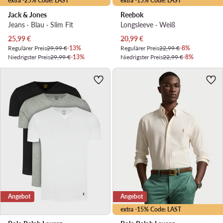
extra -25% Code: LAST
extra -15% Code: LAST
Jack & Jones
Reebok
Jeans · Blau · Slim Fit
Longsleeve · Weiß
Aktueller Preis
Aktueller Preis
25,99
€
20,99
€
Regulärer Preis
29,99 €
-13%
Regulärer Preis
22,99 €
-8%
Niedrigster Preis
29,99 €
-13%
Niedrigster Preis
22,99 €
-8%
Angebot
Angebot
extra -15% Code: LAST