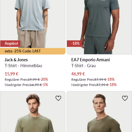
Angebot
-18%
extra -25% Code: LAST
Jack & Jones
EA7 Emporio Armani
T-Shirt · Himmelblau
T-Shirt · Grau
Aktueller Preis
Aktueller Preis
15,99
€
46,99
€
Regulärer Preis
19,99 €
-20%
Regulärer Preis
57,99 €
-18%
Niedrigster Preis
16,99 €
-5%
Niedrigster Preis
57,99 €
-18%