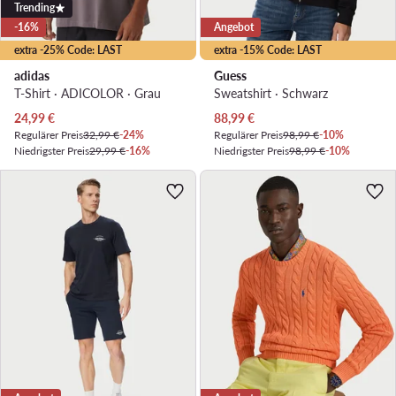
Trending
-16%
Angebot
extra -25% Code: LAST
extra -15% Code: LAST
adidas
Guess
T-Shirt · ADICOLOR · Grau
Sweatshirt · Schwarz
Aktueller Preis
Aktueller Preis
24,99
€
88,99
€
Regulärer Preis
32,99 €
-24%
Regulärer Preis
98,99 €
-10%
Niedrigster Preis
29,99 €
-16%
Niedrigster Preis
98,99 €
-10%