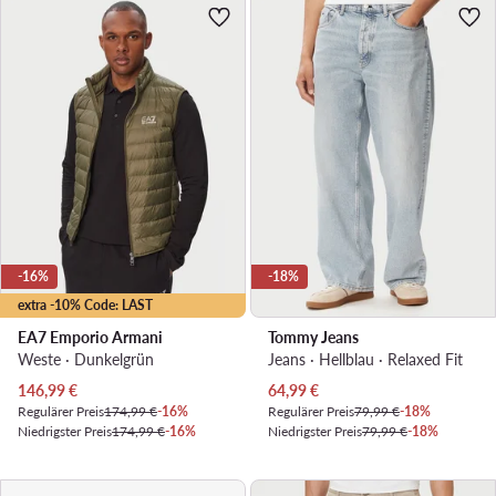
-16%
-18%
extra -10% Code: LAST
EA7 Emporio Armani
Tommy Jeans
Weste · Dunkelgrün
Jeans · Hellblau · Relaxed Fit
Aktueller Preis
Aktueller Preis
146,99
€
64,99
€
Regulärer Preis
174,99 €
-16%
Regulärer Preis
79,99 €
-18%
Niedrigster Preis
174,99 €
-16%
Niedrigster Preis
79,99 €
-18%