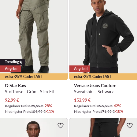
Trending
Angebot
Angebot
extra -25% Code: LAST
extra -25% Code: LAST
G-Star Raw
Versace Jeans Couture
Stoffhose · Grün · Slim Fit
Sweatshirt · Schwarz
Aktueller Preis
Aktueller Preis
92,99
€
153,99
€
Regulärer Preis
129,99 €
-28%
Regulärer Preis
269,99 €
-42%
Niedrigster Preis
104,99 €
-11%
Niedrigster Preis
171,99 €
-10%