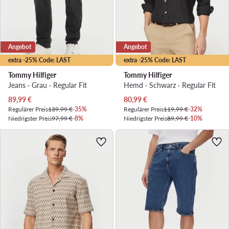
Angebot
Angebot
extra -25% Code: LAST
extra -25% Code: LAST
Tommy Hilfiger
Tommy Hilfiger
Jeans · Grau · Regular Fit
Hemd · Schwarz · Regular Fit
Aktueller Preis
Aktueller Preis
89,99
€
80,99
€
Regulärer Preis
139,99 €
-35%
Regulärer Preis
119,99 €
-32%
Niedrigster Preis
97,99 €
-8%
Niedrigster Preis
89,99 €
-10%