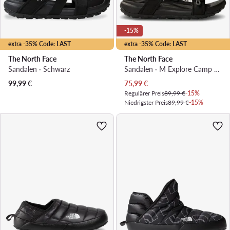
-15%
extra -35% Code: LAST
extra -35% Code: LAST
The North Face
The North Face
Sandalen · Schwarz
Sandalen · M Explore Camp Sandal NF0A8A8XKX71 · Schwarz
Aktueller Preis
99,99
€
75,99
€
Regulärer Preis
89,99 €
-15%
Niedrigster Preis
89,99 €
-15%