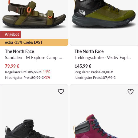
Angebot
extra -35% Code: LAST
The North Face
The North Face
Sandalen · M Explore Camp Sandal NF0A8A8XV2I1 · Khakifarben
Trekkingschuhe · Vectiv Exploris 2 Mid NF0A7W6ARMO1 · Grün
Aktueller Preis
Aktueller Preis
79,99
€
145,99
€
Regulärer Preis
89,99 €
-11%
Regulärer Preis
170,00 €
Niedrigster Preis
80,99 €
-1%
Niedrigster Preis
107,99 €