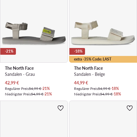
-21%
-18%
extra -35% Code: LAST
The North Face
The North Face
Sandalen · Grau
Sandalen · Beige
Aktueller Preis
Aktueller Preis
42,99
€
44,99
€
Regulärer Preis
54,99 €
-21%
Regulärer Preis
54,99 €
-18%
Niedrigster Preis
54,99 €
-21%
Niedrigster Preis
54,99 €
-18%