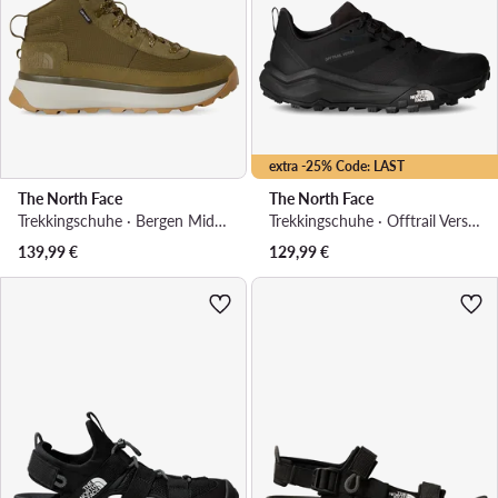
extra -25% Code: LAST
The North Face
The North Face
Trekkingschuhe · Bergen Mid Wp NF0A8D8WDUJ1 · Braun
Trekkingschuhe · Offtrail Versa NF0A8AEXKY41 · Schwarz
139,99
€
129,99
€