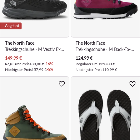
Angebot
The North Face
The North Face
Trekkingschuhe · M Vectiv Exploris 2 Mid Futurelight LthrNF0A7W4XNY71 · Schwarz
Trekkingschuhe · M Back-To-Berkeley Iv Textile WpNF0A8177KK91 · Rosa
Aktueller Preis
Aktueller Preis
149,99
€
124,99
€
Regulärer Preis
180,00 €
-16%
Regulärer Preis
150,00 €
Niedrigster Preis
157,99 €
-5%
Niedrigster Preis
110,99 €