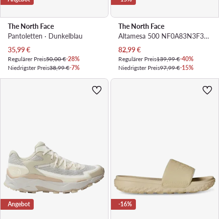
The North Face
The North Face
Pantoletten · Dunkelblau
Altamesa 500 NF0A83N3F381 · Laufschuhe
Aktueller Preis
Aktueller Preis
35,99
€
82,99
€
Regulärer Preis
50,00 €
-28%
Regulärer Preis
139,99 €
-40%
Niedrigster Preis
38,99 €
-7%
Niedrigster Preis
97,99 €
-15%
Angebot
-16%