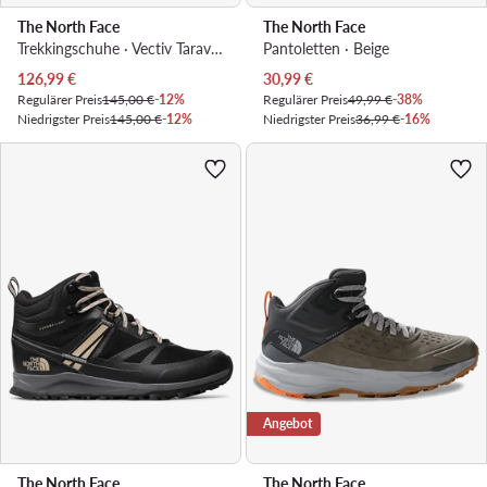
The North Face
The North Face
Trekkingschuhe · Vectiv Taraval Fuiturelight NF0A5LWTUIB1 · Beige
Pantoletten · Beige
Aktueller Preis
Aktueller Preis
126,99
€
30,99
€
Regulärer Preis
145,00 €
-12%
Regulärer Preis
49,99 €
-38%
Niedrigster Preis
145,00 €
-12%
Niedrigster Preis
36,99 €
-16%
Angebot
The North Face
The North Face