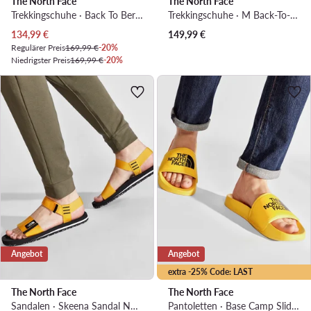
The North Face
The North Face
Trekkingschuhe · Back To Berkeley IV NF0A817QDQI1 · Braun
Trekkingschuhe · M Back-To-Berkeley Iv Textile WpNF0A8177KY41 · Schwarz
Aktueller Preis
134,99
€
149,99
€
Regulärer Preis
169,99 €
-20%
Niedrigster Preis
169,99 €
-20%
Angebot
Angebot
extra -25% Code: LAST
The North Face
The North Face
Sandalen · Skeena Sandal NF0A46BGZU3-070 · Gelb
Pantoletten · Base Camp Slide III NF0A4T2RZU31 · Gelb