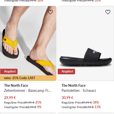
Niedrigster Preis
32,99 €
-18%
Niedrigster Preis
29,99 €
-10%
Angebot
Angebot
extra -25% Code: LAST
The North Face
The North Face
Zehentrenner · Basecamp Flpflp II NF0A47AAZU31 · Gelb
Pantoletten · Schwarz
Aktueller Preis
Aktueller Preis
29,99
€
30,99
€
Regulärer Preis
39,99 €
-25%
Regulärer Preis
49,99 €
-38%
Niedrigster Preis
32,99 €
-9%
Niedrigster Preis
35,99 €
-13%