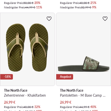
Regulärer Preis
50,00 €
-20%
Regulärer Preis
40,00 €
-25%
Niedrigster Preis
44,99 €
-11%
Niedrigster Preis
32,99 €
-9%
-18%
Angebot
The North Face
The North Face
Zehentrenner · Khakifarben
Pantoletten · M Base Camp Slide Iii NF0A4T2RIYL1 · Grün
Aktueller Preis
Aktueller Preis
26,99
€
26,99
€
Regulärer Preis
40,00 €
-32%
Regulärer Preis
44,99 €
-40%