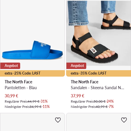
Angebot
Angebot
extra -25% Code: LAST
extra -35% Code: LAST
The North Face
The North Face
Pantoletten · Blau
Sandalen · Skeena Sandal NF0A46BGKX71 · Schwarz
Aktueller Preis
Aktueller Preis
30,99
€
37,99
€
Regulärer Preis
44,99 €
-31%
Regulärer Preis
50,00 €
-24%
Niedrigster Preis
34,99 €
-11%
Niedrigster Preis
40,99 €
-7%