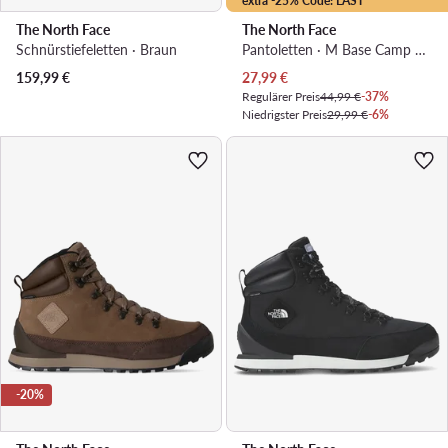
extra -25% Code: LAST
The North Face
The North Face
Schnürstiefeletten · Braun
Pantoletten · M Base Camp Slide Iii NF0A4T2RI851 · Dunkelblau
Aktueller Preis
159,99
€
27,99
€
Regulärer Preis
44,99 €
-37%
Niedrigster Preis
29,99 €
-6%
-20%