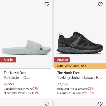
Angebot
Angebot
extra -35% Code: LAST
The North Face
The North Face
Pantoletten · Grau
Trekkingschuhe · Litewave Futurelight NF0A4PFGKZ21 · Schwarz
Aktueller Preis
Aktueller Preis
27,99
€
77,99
€
Regulärer Preis
44,99 €
-37%
Regulärer Preis
110,00 €
-29%
Niedrigster Preis
30,99 €
-9%
Niedrigster Preis
86,99 €
-10%