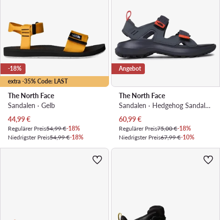
-18%
Angebot
extra -35% Code: LAST
The North Face
The North Face
Sandalen · Gelb
Sandalen · Hedgehog Sandal III NF0A46BHIGP1-070 · Grau
Aktueller Preis
Aktueller Preis
44,99
€
60,99
€
Regulärer Preis
54,99 €
-18%
Regulärer Preis
75,00 €
-18%
Niedrigster Preis
54,99 €
-18%
Niedrigster Preis
67,99 €
-10%