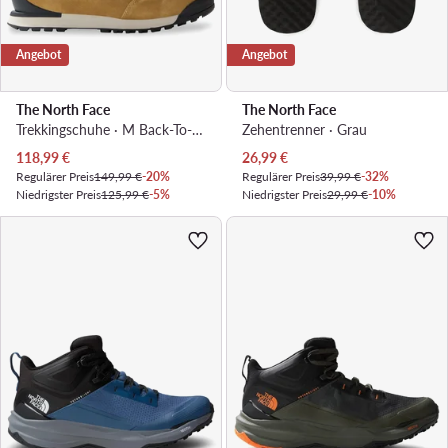
Angebot
Angebot
The North Face
The North Face
Trekkingschuhe · M Back-To-Berkeley Iv Textile Wp NF0A8177OIK1 · Grün
Zehentrenner · Grau
Aktueller Preis
Aktueller Preis
118,99
€
26,99
€
Regulärer Preis
149,99 €
-20%
Regulärer Preis
39,99 €
-32%
Niedrigster Preis
125,99 €
-5%
Niedrigster Preis
29,99 €
-10%