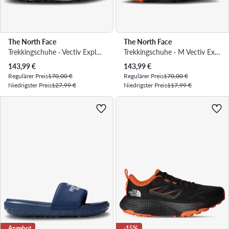
The North Face
The North Face
Trekkingschuhe · Vectiv Exploris 2 Mid NF0A7W6AMG71 · Blau
Trekkingschuhe · M Vectiv Exploris 2 Mid Futurelight NF0A7W6AIHI1 · Grün
Aktueller Preis
Aktueller Preis
143,99
€
143,99
€
Regulärer Preis
170,00 €
Regulärer Preis
170,00 €
Niedrigster Preis
127,99 €
Niedrigster Preis
117,99 €
Angebot
-15%