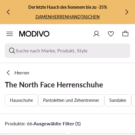
ZUM HAUPTINHALT SPRINGEN
ZUR SUCHE
Der letzte Hauch des Sommers bis zu -35%
DAMEN
HERREN
HANDTASCHEN
Suche nach Marke, Produkt, Style
Herren
The North Face Herrenschuhe
Hausschuhe
Pantoletten und Zehentrenner
Sandalen
Produkte: 66
·
Ausgewählte Filter (1)