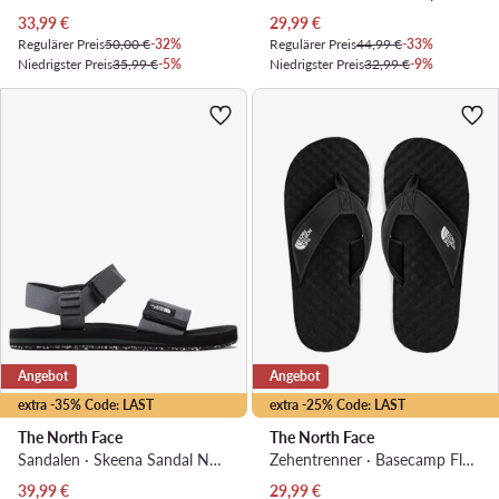
Aktueller Preis
Aktueller Preis
33,99
€
29,99
€
Regulärer Preis
50,00 €
-32%
Regulärer Preis
44,99 €
-33%
Niedrigster Preis
35,99 €
-5%
Niedrigster Preis
32,99 €
-9%
Angebot
Angebot
extra -35% Code: LAST
extra -25% Code: LAST
The North Face
The North Face
Sandalen · Skeena Sandal NF0A46BGF9L1 · Grau
Zehentrenner · Basecamp Flpflp II NF0A47AAKY41 · Schwarz
Aktueller Preis
Aktueller Preis
39,99
€
29,99
€