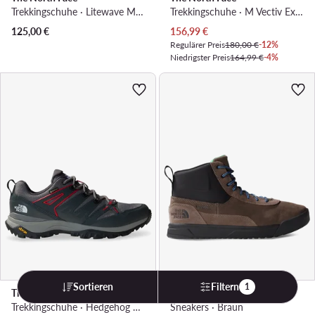
Trekkingschuhe · Litewave Mid Futurelight NF0A4PFE34G1 · Schwarz
Trekkingschuhe · M Vectiv Exploris 2 Mid Futurelight LthrNF0A7W4X79K1 · Khakifarben
Aktueller Preis
125,00
€
156,99
€
Regulärer Preis
180,00 €
-12%
Niedrigster Preis
164,99 €
-4%
Sortieren
Filtern
1
The North Face
The North Face
Trekkingschuhe · Hedgehog GORE-TEX NF0A8AA9SOU1 · Grau
Sneakers · Braun