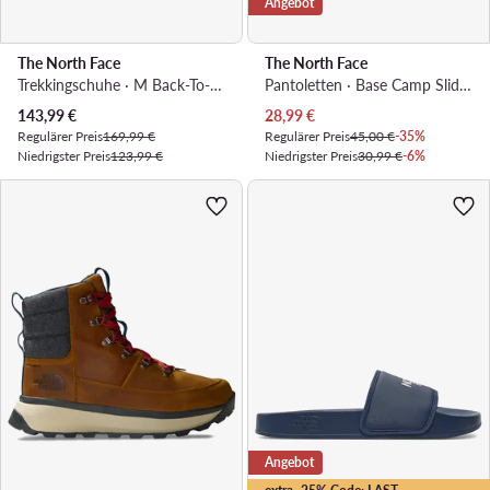
Angebot
The North Face
The North Face
Trekkingschuhe · M Back-To-Berkeley Iv Leather WpNF0A817QKT01 · Schwarz
Pantoletten · Base Camp Slide III NF0A4T2RKY41 · Schwarz
Aktueller Preis
Aktueller Preis
143,99
€
28,99
€
Regulärer Preis
169,99 €
Regulärer Preis
45,00 €
-35%
Niedrigster Preis
123,99 €
Niedrigster Preis
30,99 €
-6%
Angebot