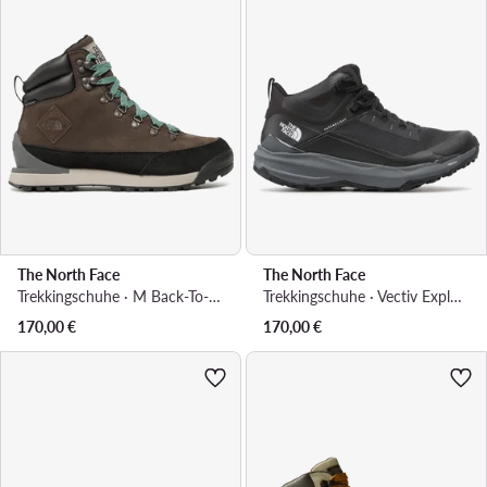
The North Face
The North Face
Trekkingschuhe · M Back-To-Berkeley Iv Leather WpNF0A817QZN31 · Braun
Trekkingschuhe · Vectiv Exploris 2 Mid NF0A7W6ANY71 · Schwarz
170,00
€
170,00
€