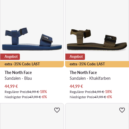
Angebot
Angebot
extra -35% Code: LAST
extra -35% Code: LAST
The North Face
The North Face
Sandalen · Blau
Sandalen · Khakifarben
Aktueller Preis
Aktueller Preis
44,99
€
44,99
€
Regulärer Preis
54,99 €
-18%
Regulärer Preis
54,99 €
-18%
Niedrigster Preis
47,99 €
-6%
Niedrigster Preis
47,99 €
-6%