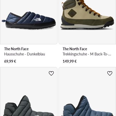
The North Face
The North Face
Hausschuhe · Dunkelblau
Trekkingschuhe · M Back-To-Berkeley Iv Textile Wp NF0A81778KO1 · Beige
69,99
€
149,99
€