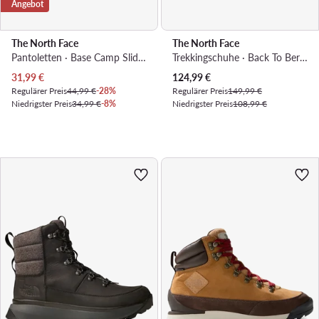
Angebot
The North Face
The North Face
Pantoletten · Base Camp Slide III NF0A4T2RLA91 · Weiß
Trekkingschuhe · Back To Berkeley IV NF0A8177DDO1 · Blau
Aktueller Preis
Aktueller Preis
31,99
€
124,99
€
Regulärer Preis
44,99 €
-28%
Regulärer Preis
149,99 €
Niedrigster Preis
34,99 €
-8%
Niedrigster Preis
108,99 €