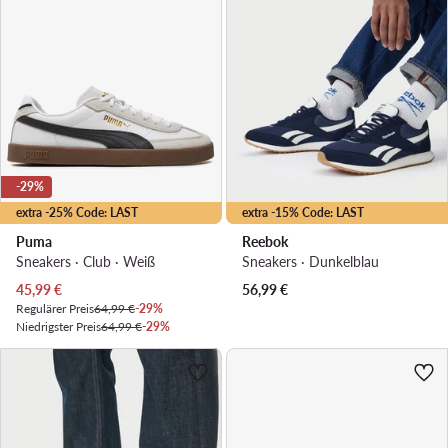
-29%
extra -25% Code: LAST
extra -15% Code: LAST
Puma
Reebok
Sneakers · Club · Weiß
Sneakers · Dunkelblau
Aktueller Preis
45,99
€
56,99
€
Regulärer Preis
64,99 €
-29%
Niedrigster Preis
64,99 €
-29%