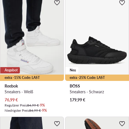
Angebot
Neu
extra -15% Code: LAST
extra -25% Code: LAST
Reebok
BOSS
Sneakers · Weiß
Sneakers · Schwarz
Aktueller Preis
76,99
€
179,99
€
Regulärer Preis
84,99 €
-9%
Niedrigster Preis
84,99 €
-9%