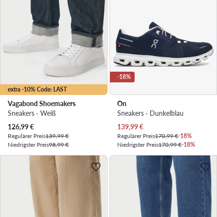
-18%
extra -10% Code: LAST
Vagabond Shoemakers
On
Sneakers · Weiß
Sneakers · Dunkelblau
Aktueller Preis
Aktueller Preis
126,99
€
139,99
€
Regulärer Preis
139,99 €
Regulärer Preis
170,99 €
-18%
Niedrigster Preis
98,99 €
Niedrigster Preis
170,99 €
-18%