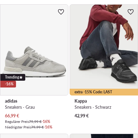
Trending
-16%
extra -15% Code: LAST
adidas
Kappa
Sneakers · Grau
Sneakers · Schwarz
Aktueller Preis
66,99
€
42,99
€
Regulärer Preis
79,99 €
-16%
Niedrigster Preis
79,99 €
-16%