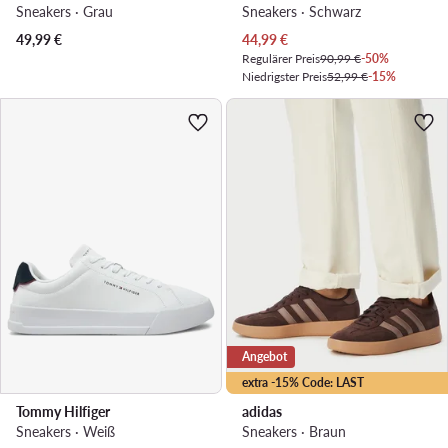
Sneakers · Grau
Sneakers · Schwarz
Aktueller Preis
49,99
€
44,99
€
Regulärer Preis
90,99 €
-50%
Niedrigster Preis
52,99 €
-15%
Angebot
extra -15% Code: LAST
Tommy Hilfiger
adidas
Sneakers · Weiß
Sneakers · Braun