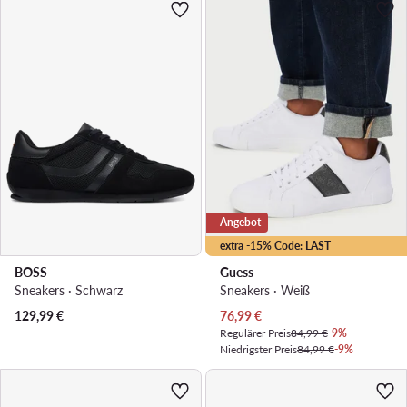
Angebot
extra -15% Code: LAST
BOSS
Guess
Sneakers · Schwarz
Sneakers · Weiß
Aktueller Preis
129,99
€
76,99
€
Regulärer Preis
84,99 €
-9%
Niedrigster Preis
84,99 €
-9%