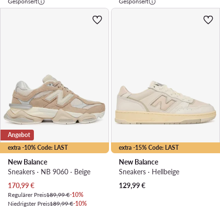
Gesponsert
Gesponsert
Angebot
extra -10% Code: LAST
extra -15% Code: LAST
New Balance
New Balance
Sneakers · NB 9060 · Beige
Sneakers · Hellbeige
Aktueller Preis
170,99
€
129,99
€
Regulärer Preis
189,99 €
-10%
Niedrigster Preis
189,99 €
-10%