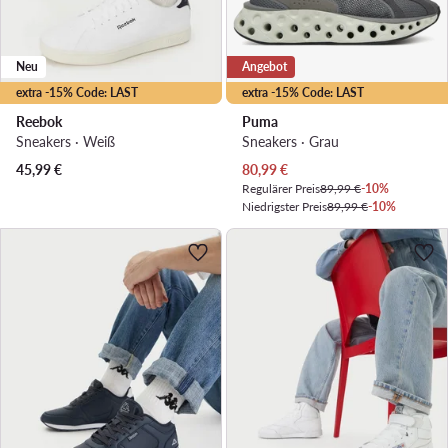
Neu
Angebot
extra -15% Code: LAST
extra -15% Code: LAST
Reebok
Puma
Sneakers · Weiß
Sneakers · Grau
Aktueller Preis
45,99
€
80,99
€
Regulärer Preis
89,99 €
-10%
Niedrigster Preis
89,99 €
-10%