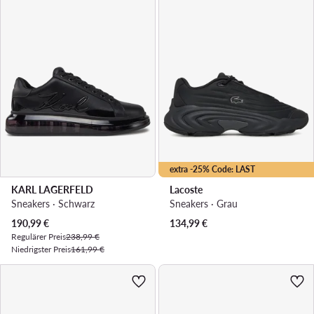
extra -25% Code: LAST
KARL LAGERFELD
Lacoste
Sneakers · Schwarz
Sneakers · Grau
Aktueller Preis
190,99
€
134,99
€
Regulärer Preis
238,99 €
Niedrigster Preis
161,99 €