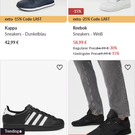
-15%
extra -15% Code: LAST
extra -25% Code: LAST
Kappa
Reebok
Sneakers · Dunkelblau
Sneakers · Weiß
Aktueller Preis
42,99
€
58,99
€
Regulärer Preis
84,99 €
-30%
Niedrigster Preis
69,99 €
-15%
Trending