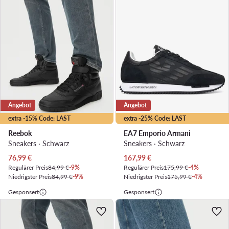
Angebot
Angebot
extra -15% Code: LAST
extra -25% Code: LAST
Reebok
EA7 Emporio Armani
Sneakers · Schwarz
Sneakers · Schwarz
Aktueller Preis
Aktueller Preis
76,99
€
167,99
€
Regulärer Preis
84,99 €
-9%
Regulärer Preis
175,99 €
-4%
Niedrigster Preis
84,99 €
-9%
Niedrigster Preis
175,99 €
-4%
Gesponsert
Gesponsert