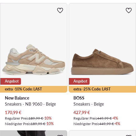
Angebot
Angebot
extra -10% Code: LAST
extra -25% Code: LAST
New Balance
BOSS
Sneakers · NB 9060 · Beige
Sneakers · Beige
Aktueller Preis
Aktueller Preis
170,99
€
427,99
€
Regulärer Preis
189,99 €
-10%
Regulärer Preis
449,99 €
-4%
Niedrigster Preis
189,99 €
-10%
Niedrigster Preis
449,99 €
-4%