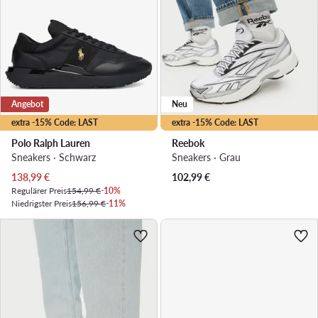
Angebot
Neu
extra -15% Code: LAST
extra -15% Code: LAST
Polo Ralph Lauren
Reebok
Sneakers · Schwarz
Sneakers · Grau
Aktueller Preis
138,99
€
102,99
€
Regulärer Preis
154,99 €
-10%
Niedrigster Preis
156,99 €
-11%