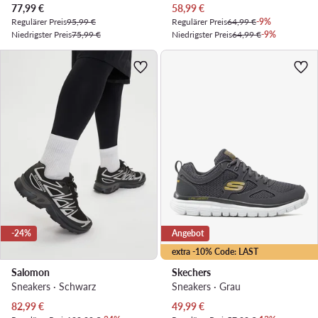
Aktueller Preis
Aktueller Preis
77,99
€
58,99
€
Regulärer Preis
95,99 €
Regulärer Preis
64,99 €
-9%
Niedrigster Preis
75,99 €
Niedrigster Preis
64,99 €
-9%
-24%
Angebot
extra -10% Code: LAST
Salomon
Skechers
Sneakers · Schwarz
Sneakers · Grau
Aktueller Preis
Aktueller Preis
82,99
€
49,99
€