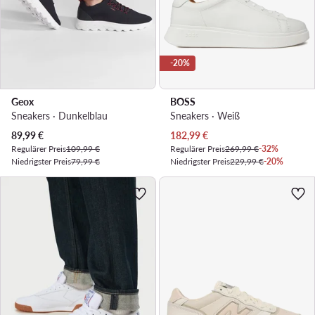
-20%
Geox
BOSS
Sneakers · Dunkelblau
Sneakers · Weiß
Aktueller Preis
Aktueller Preis
89,99
€
182,99
€
Regulärer Preis
109,99 €
Regulärer Preis
269,99 €
-32%
Niedrigster Preis
79,99 €
Niedrigster Preis
229,99 €
-20%