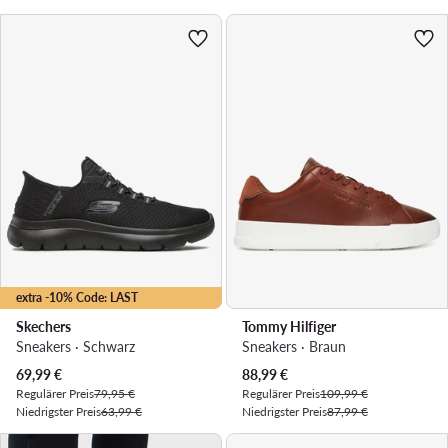
extra -10% Code: LAST
Skechers
Tommy Hilfiger
Sneakers · Schwarz
Sneakers · Braun
Aktueller Preis
Aktueller Preis
69,99
€
88,99
€
Regulärer Preis
79,95 €
Regulärer Preis
109,99 €
Niedrigster Preis
63,99 €
Niedrigster Preis
87,99 €