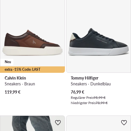
Neu
extra -15% Code: LAST
Calvin Klein
Tommy Hilfiger
Sneakers · Braun
Sneakers · Dunkelblau
Aktueller Preis
119,99
€
76,99
€
Regulärer Preis
95,99 €
Niedrigster Preis
73,99 €