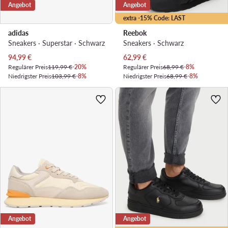
Angebot
Angebot
extra -15% Code: LAST
adidas
Reebok
Sneakers · Superstar · Schwarz
Sneakers · Schwarz
Aktueller Preis
Aktueller Preis
94,99
€
62,99
€
Regulärer Preis
119,99 €
-20%
Regulärer Preis
68,99 €
-8%
Niedrigster Preis
103,99 €
-8%
Niedrigster Preis
68,99 €
-8%
Angebot
Angebot