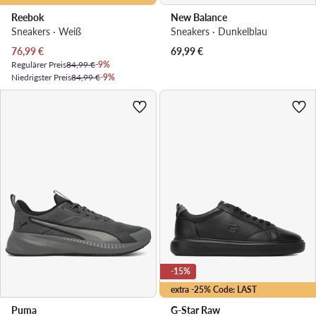
Reebok
New Balance
Sneakers · Weiß
Sneakers · Dunkelblau
Aktueller Preis
76,99
€
69,99
€
Regulärer Preis
84,99 €
-9%
Niedrigster Preis
84,99 €
-9%
-15%
extra -25% Code: LAST
Puma
G-Star Raw