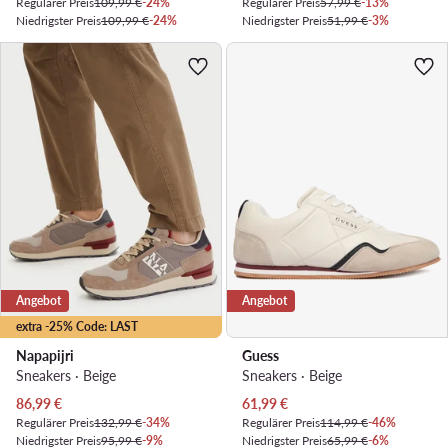
Regulärer Preis
109,99 €
-24%
Regulärer Preis
57,99 €
-13%
Niedrigster Preis
109,99 €
-24%
Niedrigster Preis
51,99 €
-3%
Angebot
Angebot
extra -25% Code: LAST
Napapijri
Guess
Sneakers · Beige
Sneakers · Beige
Aktueller Preis
Aktueller Preis
86,99
€
61,99
€
Regulärer Preis
132,99 €
-34%
Regulärer Preis
114,99 €
-46%
Niedrigster Preis
95,99 €
-9%
Niedrigster Preis
65,99 €
-6%