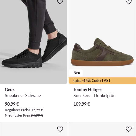
Neu
extra -15% Code: LAST
Geox
Tommy Hilfiger
Sneakers · Schwarz
Sneakers · Dunkelgrün
Aktueller Preis
90,99
€
109,99
€
Regulärer Preis
109,99 €
Niedrigster Preis
84,99 €