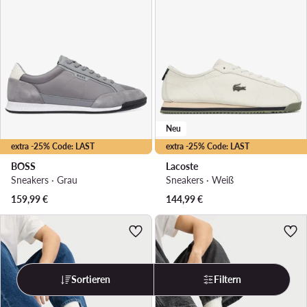
Neu
extra -25% Code: LAST
extra -25% Code: LAST
BOSS
Lacoste
Sneakers · Grau
Sneakers · Weiß
159,99
€
144,99
€
Sortieren
Filtern