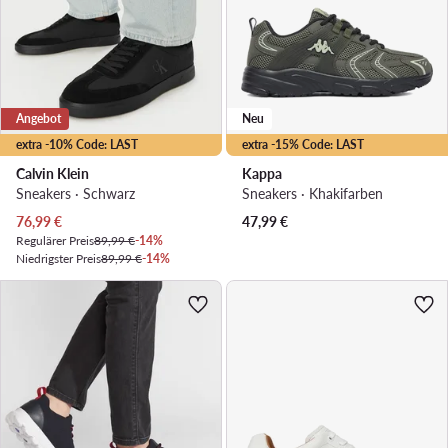
Angebot
Neu
extra -10% Code: LAST
extra -15% Code: LAST
Calvin Klein
Kappa
Sneakers · Schwarz
Sneakers · Khakifarben
Aktueller Preis
76,99
€
47,99
€
Regulärer Preis
89,99 €
-14%
Niedrigster Preis
89,99 €
-14%