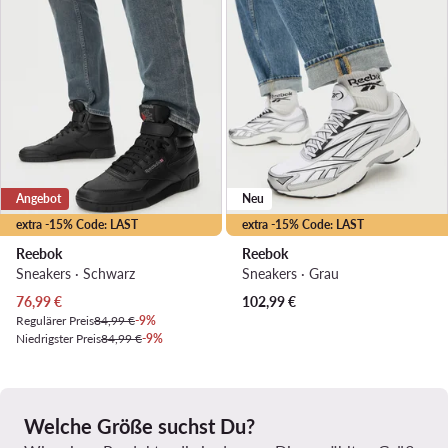
Angebot
Neu
extra -15% Code: LAST
extra -15% Code: LAST
Reebok
Reebok
Sneakers · Schwarz
Sneakers · Grau
Aktueller Preis
76,99
€
102,99
€
Regulärer Preis
84,99 €
-9%
Niedrigster Preis
84,99 €
-9%
Welche Größe suchst Du?