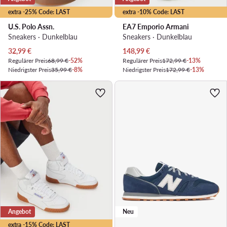
extra -25% Code: LAST
extra -10% Code: LAST
U.S. Polo Assn.
EA7 Emporio Armani
Sneakers · Dunkelblau
Sneakers · Dunkelblau
Aktueller Preis
Aktueller Preis
32,99
€
148,99
€
Regulärer Preis
68,99 €
-52%
Regulärer Preis
172,99 €
-13%
Niedrigster Preis
35,99 €
-8%
Niedrigster Preis
172,99 €
-13%
Angebot
Neu
extra -15% Code: LAST