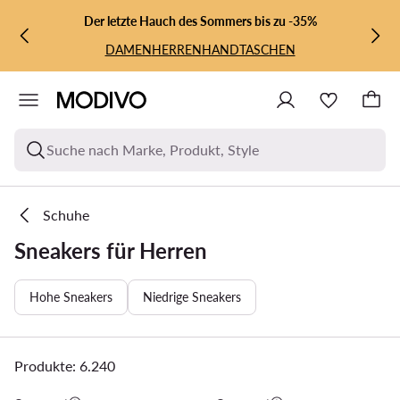
ZUM HAUPTINHALT SPRINGEN
ZUR SUCHE
Der letzte Hauch des Sommers bis zu -35%
DAMEN
HERREN
HANDTASCHEN
Suche nach Marke, Produkt, Style
Schuhe
Sneakers für Herren
Hohe Sneakers
Niedrige Sneakers
Produkte: 6.240