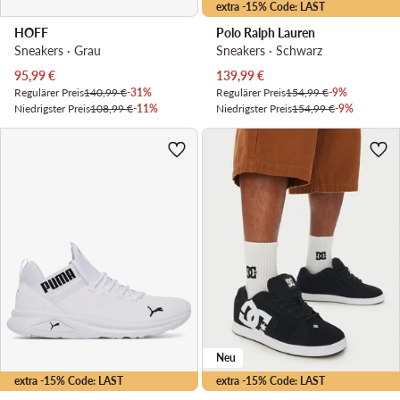
extra -15% Code: LAST
HOFF
Polo Ralph Lauren
Sneakers · Grau
Sneakers · Schwarz
Aktueller Preis
Aktueller Preis
95,99
€
139,99
€
Regulärer Preis
140,99 €
-31%
Regulärer Preis
154,99 €
-9%
Niedrigster Preis
108,99 €
-11%
Niedrigster Preis
154,99 €
-9%
Neu
extra -15% Code: LAST
extra -15% Code: LAST