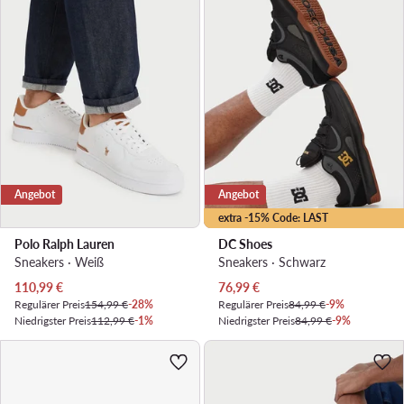
Angebot
Angebot
extra -15% Code: LAST
Polo Ralph Lauren
DC Shoes
Sneakers · Weiß
Sneakers · Schwarz
Aktueller Preis
Aktueller Preis
110,99
€
76,99
€
Regulärer Preis
154,99 €
-28%
Regulärer Preis
84,99 €
-9%
Niedrigster Preis
112,99 €
-1%
Niedrigster Preis
84,99 €
-9%