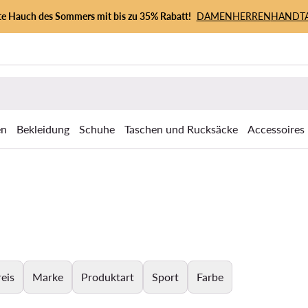
zte Hauch des Sommers mit bis zu 35% Rabatt!
DAMEN
HERREN
HANDT
en
Bekleidung
Schuhe
Taschen und Rucksäcke
Accessoires
eis
Marke
Produktart
Sport
Farbe