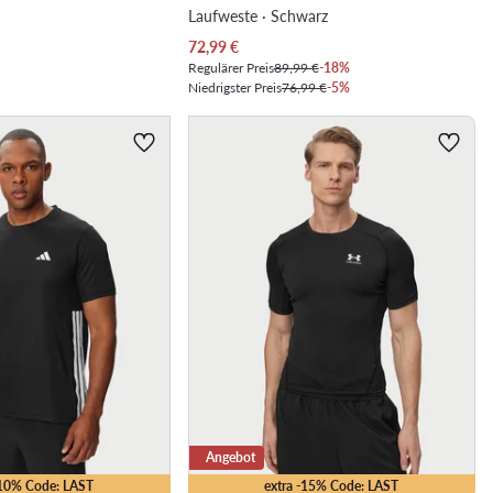
Laufweste · Schwarz
Aktueller Preis
72,99
€
Regulärer Preis
89,99 €
-18%
Niedrigster Preis
76,99 €
-5%
Angebot
-10% Code: LAST
extra -15% Code: LAST