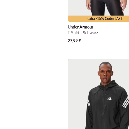
extra -15% Code: LAST
Under Armour
T-Shirt · Schwarz
27,99
€