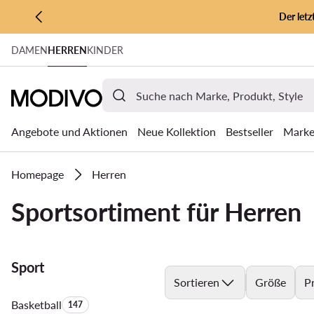
Der let
ZUM HAUPTINHALT SPRINGEN
DAMEN
HERREN
KINDER
ZUR SUCHE
Angebote und Aktionen
Neue Kollektion
Bestseller
Mark
Homepage
Herren
Sportsortiment für Herren
Sport
Sortieren
Größe
Pr
Basketball
Anzahl der Produkte:
147