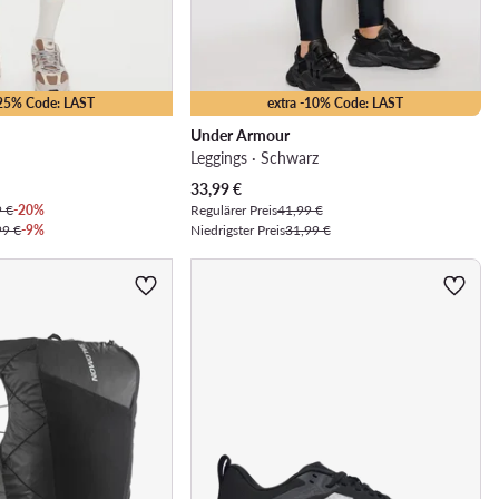
-25% Code: LAST
extra -10% Code: LAST
Under Armour
Leggings · Schwarz
Aktueller Preis
33,99
€
9 €
-20%
Regulärer Preis
41,99 €
99 €
-9%
Niedrigster Preis
31,99 €