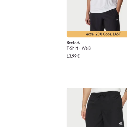
extra -25% Code: LAST
Reebok
T-Shirt · Weiß
13,99
€