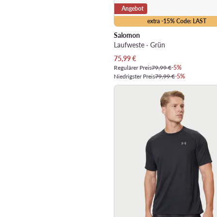
Angebot
extra -15% Code: LAST
Salomon
Laufweste · Grün
Aktueller Preis
75,99
€
Regulärer Preis
79,99 €
-5%
Niedrigster Preis
79,99 €
-5%