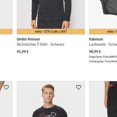
extra -15% Code: LAST
extra 
Under Armour
Salomon
Technisches T-Shirt · Schwarz
Laufweste · Sch
Aktueller Preis
41,99
€
98,99
€
Regulärer Preis
109,
Niedrigster Preis
91,