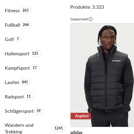
Produkte: 3.323
Fitness
Anzahl der Produkte:
265
Gesponsert
Fußball
Anzahl der Produkte:
266
Golf
Anzahl der Produkte:
7
Hallensport
Anzahl der Produkte:
125
Kampfsport
Anzahl der Produkte:
17
Laufen
Anzahl der Produkte:
845
Radsport
Anzahl der Produkte:
11
Schlägersport
Anzahl der Produkte:
59
Angebot
Wandern und
Anzahl der Produkte:
1241
Trekking
adidas