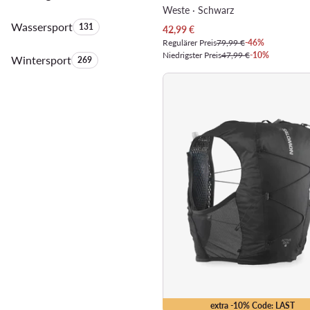
Weste · Schwarz
Wassersport
Anzahl der Produkte:
131
Aktueller Preis
42,99
€
Regulärer Preis
79,99 €
-46%
Niedrigster Preis
47,99 €
-10%
Wintersport
Anzahl der Produkte:
269
extra -10% Code: LAST