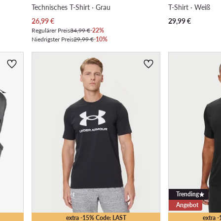
Technisches T-Shirt · Grau
T-Shirt · Weiß
Aktueller Preis
26,99
€
29,99
€
Regulärer Preis
34,99 €
-22%
Niedrigster Preis
29,99 €
-10%
Trending
Angebot
extra -15% Code: LAST
extra 