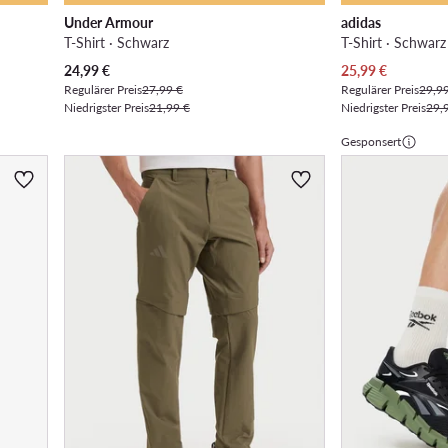
Under Armour
adidas
T-Shirt · Schwarz
T-Shirt · Schwarz
Aktueller Preis
Aktueller Preis
24,99
€
25,99
€
Regulärer Preis
27,99 €
Regulärer Preis
29,9
Niedrigster Preis
21,99 €
Niedrigster Preis
29,
Gesponsert