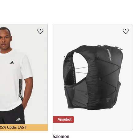
Angebot
-25% Code: LAST
Salomon