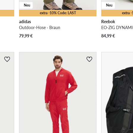
Neu
Neu
extra -10% Code: LAST
extra 
adidas
Reebok
Outdoor-Hose · Braun
79,99
€
84,99
€