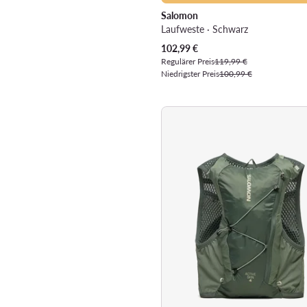
Salomon
Laufweste · Schwarz
Aktueller Preis
102,99
€
Regulärer Preis
119,99 €
Niedrigster Preis
100,99 €