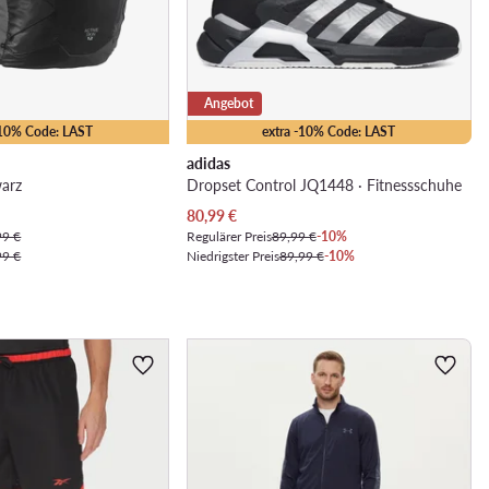
Angebot
-10% Code: LAST
extra -10% Code: LAST
adidas
warz
Dropset Control JQ1448 · Fitnessschuhe
Aktueller Preis
80,99
€
99 €
Regulärer Preis
89,99 €
-10%
99 €
Niedrigster Preis
89,99 €
-10%