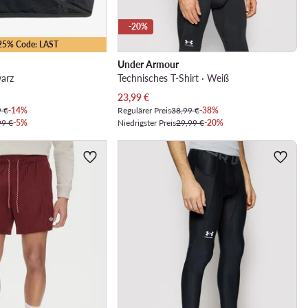
-20%
-25% Code: LAST
Under Armour
warz
Technisches T-Shirt · Weiß
Aktueller Preis
23,99
€
9 €
-14%
Regulärer Preis
38,99 €
-38%
99 €
-5%
Niedrigster Preis
29,99 €
-20%