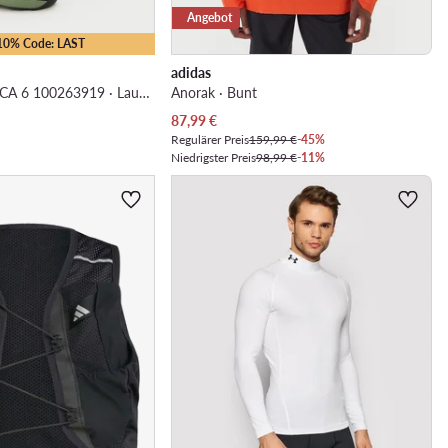
Angebot
-10% Code: LAST
adidas
EO-ZIG DYNAMICA 6 100263919 · Laufschuhe
Anorak · Bunt
Aktueller Preis
87,99
€
Regulärer Preis
159,99 €
-45%
Niedrigster Preis
98,99 €
-11%