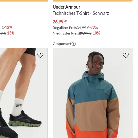
Under Armour
Technisches T-Shirt · Schwarz
Aktueller Preis
26,99
€
9 €
-13%
Regulärer Preis
34,99 €
-22%
99 €
-13%
Niedrigster Preis
29,99 €
-10%
Gesponsert