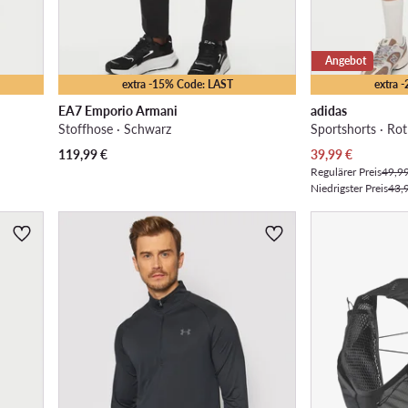
Angebot
extra -15% Code: LAST
extra 
EA7 Emporio Armani
adidas
Stoffhose · Schwarz
Sportshorts · Rot
Aktueller Preis
119,99
€
39,99
€
Regulärer Preis
49,9
Niedrigster Preis
43,