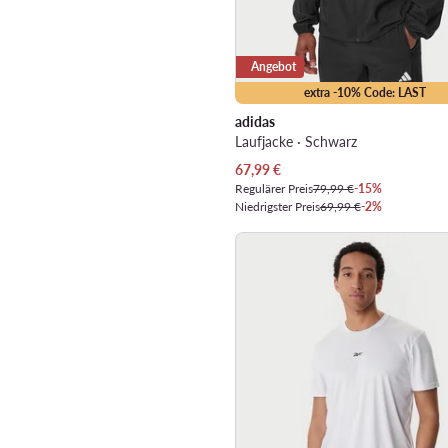
Angebot
extra -10% Code: LAST
adidas
Laufjacke · Schwarz
Aktueller Preis
67,99
€
Regulärer Preis
79,99 €
-15%
Niedrigster Preis
69,99 €
-2%