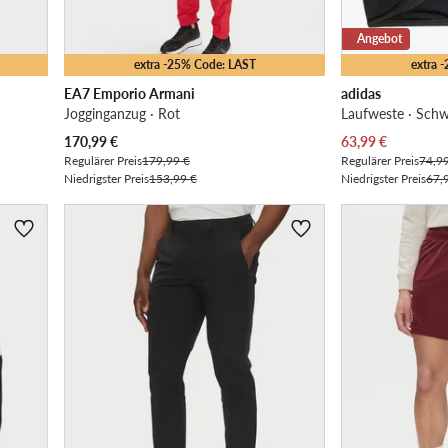
Angebot
extra -25% Code: LAST
extra 
EA7 Emporio Armani
adidas
Jogginganzug · Rot
Laufweste · Sch
Aktueller Preis
Aktueller Preis
170,99
€
63,99
€
Regulärer Preis
179,99 €
Regulärer Preis
74,9
Niedrigster Preis
153,99 €
Niedrigster Preis
67,