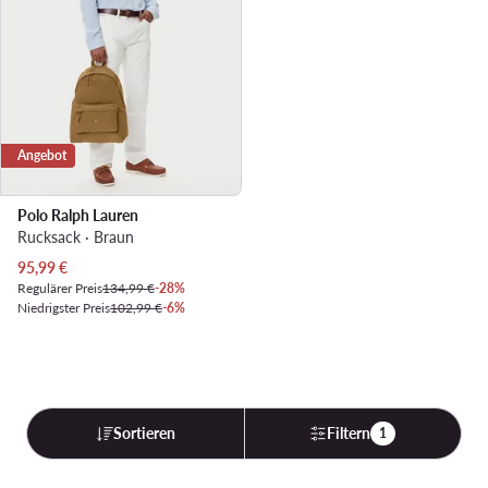
Angebot
Polo Ralph Lauren
Rucksack · Braun
Aktueller Preis
95,99
€
Regulärer Preis
134,99 €
-28%
Niedrigster Preis
102,99 €
-6%
Sortieren
Filtern
1