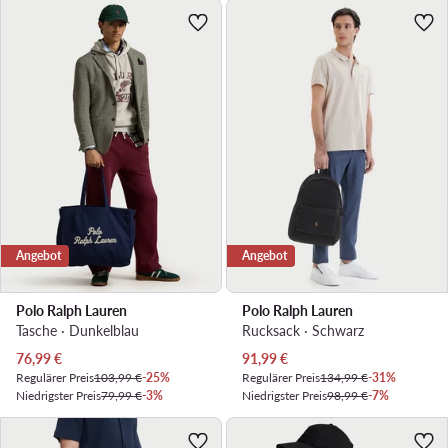
Angebot
Angebot
Polo Ralph Lauren
Polo Ralph Lauren
Tasche · Dunkelblau
Rucksack · Schwarz
Aktueller Preis
Aktueller Preis
76,99
€
91,99
€
Regulärer Preis
103,99 €
-25%
Regulärer Preis
134,99 €
-31%
Niedrigster Preis
79,99 €
-3%
Niedrigster Preis
98,99 €
-7%