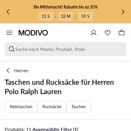
ZUM HAUPTINHALT SPRINGEN
ZUR SUCHE
Bis Mitternacht! Rabatte bis zu 35%
15 S
:
32 M
:
59 S
Suche nach Marke, Produkt, Style
Herren
Taschen und Rucksäcke für Herren
Polo Ralph Lauren
Kleintaschen
Rucksäcke
Taschen
Produkte: 11
·
Ausgewählte Filter (1)