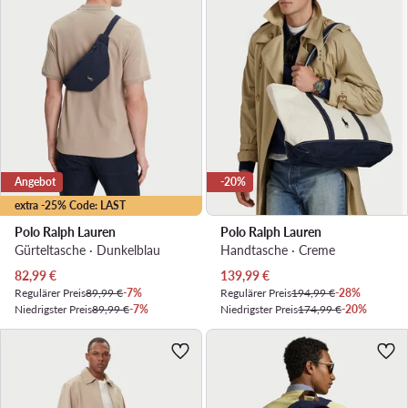
Angebot
-20%
extra -25% Code: LAST
Polo Ralph Lauren
Polo Ralph Lauren
Gürteltasche · Dunkelblau
Handtasche · Creme
Aktueller Preis
Aktueller Preis
82,99
€
139,99
€
Regulärer Preis
89,99 €
-7%
Regulärer Preis
194,99 €
-28%
Niedrigster Preis
89,99 €
-7%
Niedrigster Preis
174,99 €
-20%