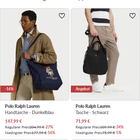
-16%
Angebot
Polo Ralph Lauren
Polo Ralph Lauren
Handtasche · Dunkelblau
Tasche · Schwarz
Aktueller Preis
Aktueller Preis
147,99
€
71,99
€
Regulärer Preis
204,99 €
-27%
Regulärer Preis
109,99 €
-34%
Niedrigster Preis
177,99 €
-16%
Niedrigster Preis
75,99 €
-5%