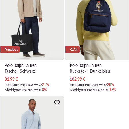
Angebot
-17%
Polo Ralph Lauren
Polo Ralph Lauren
Tasche · Schwarz
Rucksack · Dunkelblau
Aktueller Preis
Aktueller Preis
81,99
€
182,99
€
Regulärer Preis
103,99 €
-21%
Regulärer Preis
254,99 €
-28%
Niedrigster Preis
89,99 €
-8%
Niedrigster Preis
220,99 €
-17%