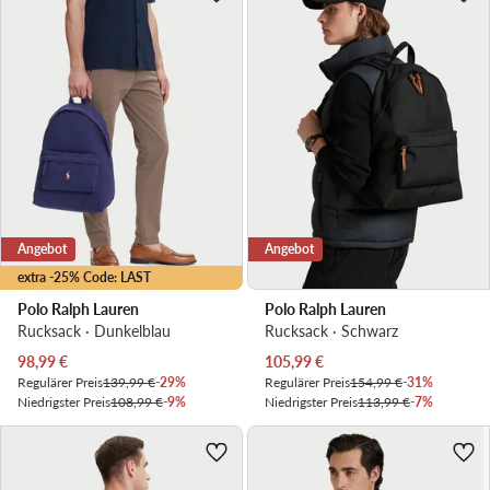
Angebot
Angebot
extra -25% Code: LAST
Polo Ralph Lauren
Polo Ralph Lauren
Rucksack · Dunkelblau
Rucksack · Schwarz
Aktueller Preis
Aktueller Preis
98,99
€
105,99
€
Regulärer Preis
139,99 €
-29%
Regulärer Preis
154,99 €
-31%
Niedrigster Preis
108,99 €
-9%
Niedrigster Preis
113,99 €
-7%