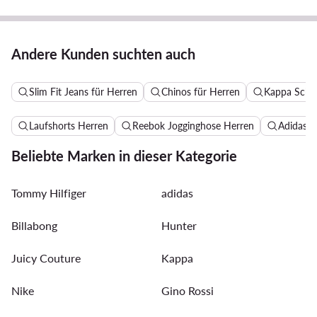
Andere Kunden suchten auch
Slim Fit Jeans für Herren
Chinos für Herren
Kappa Schu
Laufshorts Herren
Reebok Jogginghose Herren
Adidas B
Beliebte Marken in dieser Kategorie
Tommy Hilfiger
adidas
Billabong
Hunter
Juicy Couture
Kappa
Nike
Gino Rossi