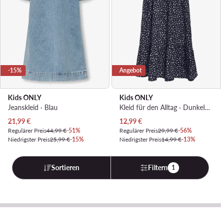
-15%
Angebot
Kids ONLY
Kids ONLY
Jeanskleid · Blau
Kleid für den Alltag · Dunkelblau
Aktueller Preis
Aktueller Preis
21,99
€
12,99
€
Regulärer Preis
44,99 €
-51%
Regulärer Preis
29,99 €
-56%
Niedrigster Preis
25,99 €
-15%
Niedrigster Preis
14,99 €
-13%
Sortieren
Filtern
1