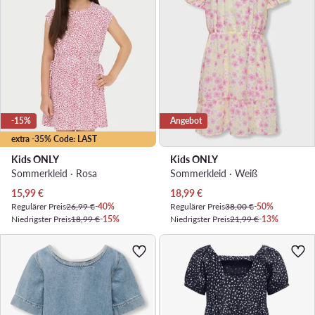
-15%
Angebot
extra -35% Code: LAST
Kids ONLY
Kids ONLY
Sommerkleid · Rosa
Sommerkleid · Weiß
Aktueller Preis
Aktueller Preis
15,99
€
18,99
€
Regulärer Preis
26,99 €
-40%
Regulärer Preis
38,00 €
-50%
Niedrigster Preis
18,99 €
-15%
Niedrigster Preis
21,99 €
-13%