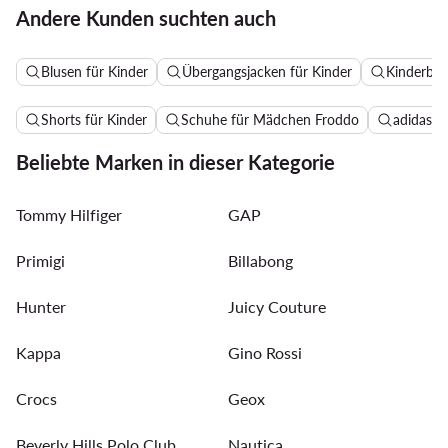
Andere Kunden suchten auch
Blusen für Kinder
Übergangsjacken für Kinder
Kinderbek
Shorts für Kinder
Schuhe für Mädchen Froddo
adidas 
Beliebte Marken in dieser Kategorie
Tommy Hilfiger
GAP
Primigi
Billabong
Hunter
Juicy Couture
Kappa
Gino Rossi
Crocs
Geox
Beverly Hills Polo Club
Nautica