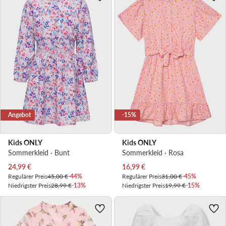
Angebot
-15%
Kids ONLY
Kids ONLY
Sommerkleid · Bunt
Sommerkleid · Rosa
Aktueller Preis
Aktueller Preis
24,99
€
16,99
€
Regulärer Preis
45,00 €
-44%
Regulärer Preis
31,00 €
-45%
Niedrigster Preis
28,99 €
-13%
Niedrigster Preis
19,99 €
-15%