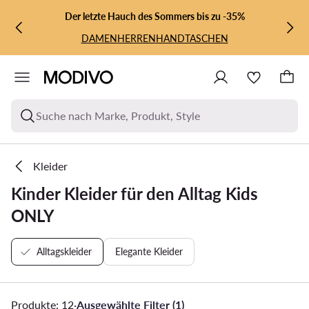
ZUM HAUPTINHALT SPRINGEN
ZUR SUCHE
Der letzte Hauch des Sommers bis zu -35%
DAMEN
HERREN
HANDTASCHEN
Suche nach Marke, Produkt, Style
Kleider
Kinder Kleider für den Alltag Kids
ONLY
Alltagskleider
Elegante Kleider
Produkte: 12
·
Ausgewählte Filter (1)