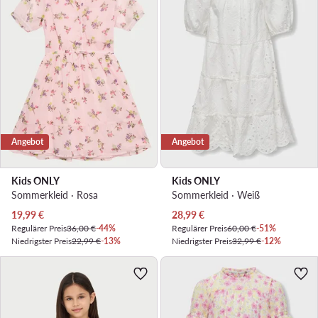
Angebot
Angebot
Kids ONLY
Kids ONLY
Sommerkleid · Rosa
Sommerkleid · Weiß
Aktueller Preis
Aktueller Preis
19,99
€
28,99
€
Regulärer Preis
36,00 €
-44%
Regulärer Preis
60,00 €
-51%
Niedrigster Preis
22,99 €
-13%
Niedrigster Preis
32,99 €
-12%