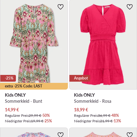
-25%
Angebot
extra -25% Code: LAST
Kids ONLY
Kids ONLY
Sommerkleid · Bunt
Sommerkleid · Rosa
Aktueller Preis
Aktueller Preis
14,99
€
18,99
€
Regulärer Preis
29,99 €
-50%
Regulärer Preis
36,99 €
-48%
Niedrigster Preis
19,99 €
-25%
Niedrigster Preis
21,99 €
-13%