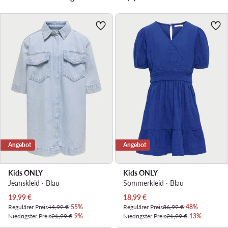
Angebot
Angebot
Kids ONLY
Kids ONLY
Jeanskleid · Blau
Sommerkleid · Blau
Aktueller Preis
Aktueller Preis
19,99
€
18,99
€
Regulärer Preis
44,99 €
-55%
Regulärer Preis
36,99 €
-48%
Niedrigster Preis
21,99 €
-9%
Niedrigster Preis
21,99 €
-13%