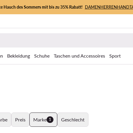
zte Hauch des Sommers mit bis zu 35% Rabatt!
DAMEN
HERREN
HANDT
en
Bekleidung
Schuhe
Taschen und Accessoires
Sport
arbe
Preis
Marke
Geschlecht
1