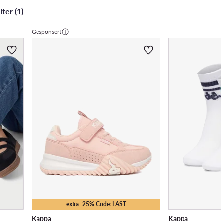
ter (1)
Gesponsert
extra -25% Code: LAST
Kappa
Kappa