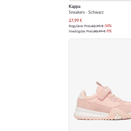
Kappa
Sneakers · Schwarz
Aktueller Preis
27,99
€
Regulärer Preis
42,99 €
-34%
Niedrigster Preis
30,99 €
-9%