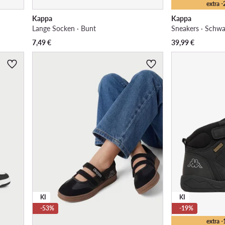
extra 
Kappa
Kappa
Lange Socken · Bunt
Sneakers · Schwa
7,49
€
39,99
€
KI
KI
-53%
-19%
extra 