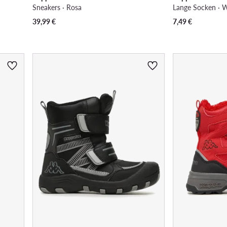
Sneakers · Rosa
Lange Socken · 
39,99
€
7,49
€