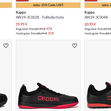
extra -25% Code: LAST
extra 
Kappa
Kappa
AW24-3C002B · Fußballschuhe
AW24-3C004B · 
Aktueller Preis
Aktueller Preis
19,99
€
20,99
€
Regulärer Preis
37,99 €
-47%
Regulärer Preis
37,9
Niedrigster Preis
30,99 €
-35%
Niedrigster Preis
30,