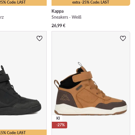
-25% Code: LAST
extra -25% Code: LAST
Kappa
rz
Sneakers · Weiß
26,99
€
KI
-27%
-15% Code: LAST