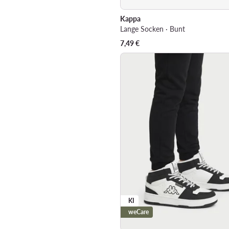
Kappa
Lange Socken · Bunt
7,49
€
KI
weCare