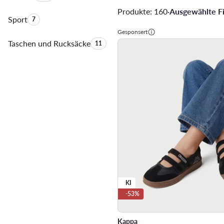
Produkte: 160
·
Ausgewählte Fil
Sport
Anzahl der Produkte:
7
Gesponsert
Taschen und Rucksäcke
Anzahl der Produkte:
11
KI
-53%
Kappa