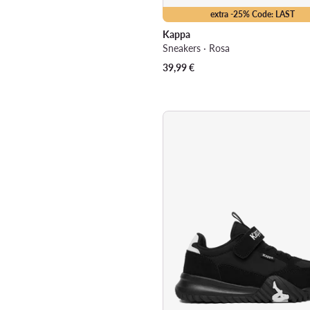
extra -25% Code: LAST
Kappa
Sneakers · Rosa
39,99
€