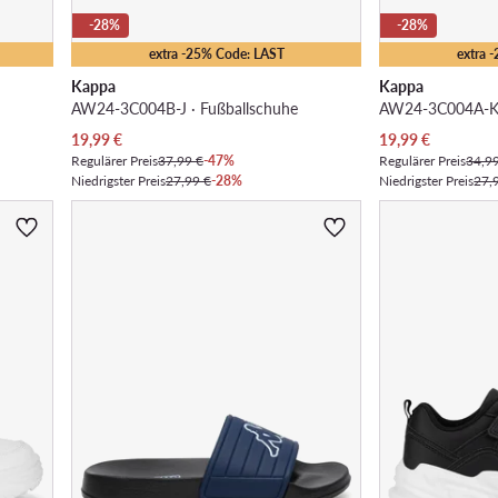
-28%
-28%
extra -25% Code: LAST
extra 
Kappa
Kappa
AW24-3C004B-J · Fußballschuhe
AW24-3C004A-K 
Aktueller Preis
Aktueller Preis
19,99
€
19,99
€
Regulärer Preis
37,99 €
-47%
Regulärer Preis
34,9
Niedrigster Preis
27,99 €
-28%
Niedrigster Preis
27,