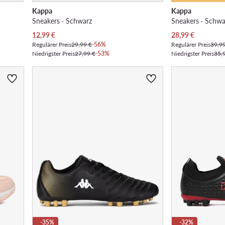
Kappa
Kappa
Sneakers · Schwarz
Sneakers · Schwa
Aktueller Preis
Aktueller Preis
12,99
€
28,99
€
Regulärer Preis
29,99 €
-56%
Regulärer Preis
39,9
Niedrigster Preis
27,99 €
-53%
Niedrigster Preis
35,
-35%
-32%