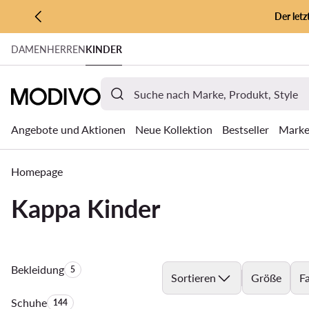
Der let
ZUM HAUPTINHALT SPRINGEN
DAMEN
HERREN
KINDER
ZUR SUCHE
Angebote und Aktionen
Neue Kollektion
Bestseller
Mark
Homepage
Kappa Kinder
Bekleidung
Anzahl der Produkte:
5
Sortieren
Größe
F
Schuhe
Anzahl der Produkte:
144