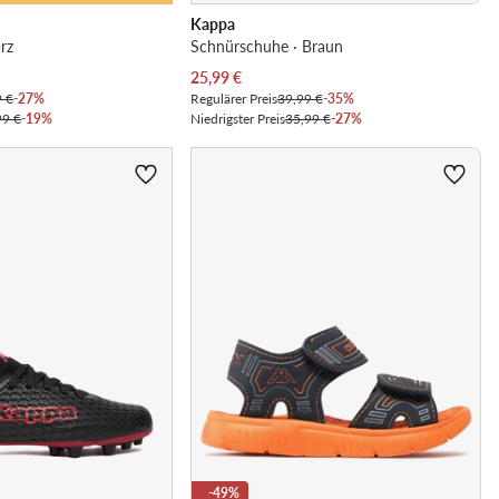
Kappa
rz
Schnürschuhe · Braun
Aktueller Preis
25,99
€
9 €
-27%
Regulärer Preis
39,99 €
-35%
99 €
-19%
Niedrigster Preis
35,99 €
-27%
-49%