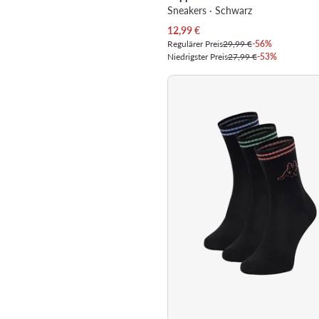
Sneakers · Schwarz
Aktueller Preis
12,99
€
Regulärer Preis
29,99 €
-56%
Niedrigster Preis
27,99 €
-53%