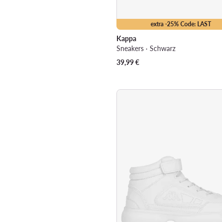
extra -25% Code: LAST
Kappa
Sneakers · Schwarz
39,99
€