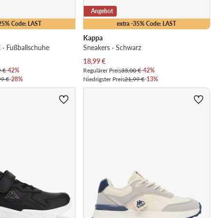
Angebot
-25% Code: LAST
extra -35% Code: LAST
Kappa
· Fußballschuhe
Sneakers · Schwarz
Aktueller Preis
18,99
€
9 €
-42%
Regulärer Preis
33,00 €
-42%
99 €
-28%
Niedrigster Preis
21,99 €
-13%