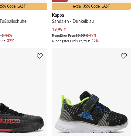
-25% Code: LAST
extra -35% Code: LAST
Kappa
Fußballschuhe
Sandalen · Dunkelblau
Aktueller Preis
19,99
€
9 €
-44%
Regulärer Preis
39,95 €
-49%
99 €
-32%
Niedrigster Preis
39,95 €
-49%