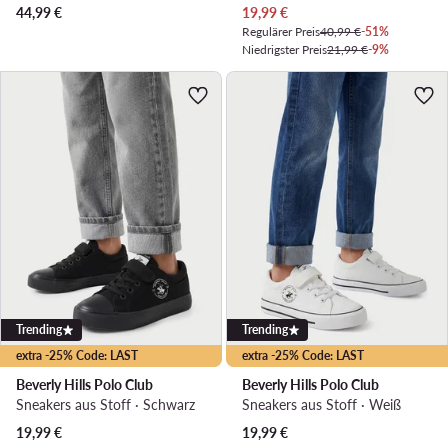
Aktueller Preis
44,99
€
19,99
€
Regulärer Preis
40,99 €
-51%
Niedrigster Preis
21,99 €
-9%
Trending
Trending
extra -25% Code: LAST
extra -25% Code: LAST
Beverly Hills Polo Club
Beverly Hills Polo Club
Sneakers aus Stoff · Schwarz
Sneakers aus Stoff · Weiß
19,99
€
19,99
€