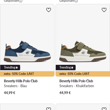
Gesponsert
Gesponsert
Trending
Trending
extra -10% Code: LAST
extra -10% Code: LAST
Beverly Hills Polo Club
Beverly Hills Polo Club
Sneakers · Blau
Sneakers · Khakifarben
44,99
€
44,99
€