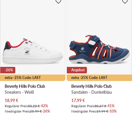
-26%
Angebot
extra -25% Code: LAST
extra -25% Code: LAST
Beverly Hills Polo Club
Beverly Hills Polo Club
Sneakers · Weiß
Sandalen · Dunkelblau
Aktueller Preis
Aktueller Preis
18,99
€
17,99
€
Regulärer Preis
33,23 €
-42%
Regulärer Preis
30,67 €
-41%
Niedrigster Preis
25,99 €
-26%
Niedrigster Preis
19,99 €
-10%