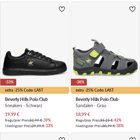
-33%
-38%
extra -25% Code: LAST
extra -25% Code: LAST
Beverly Hills Polo Club
Beverly Hills Polo Club
Sneakers · Schwarz
Sandalen · Grau
Aktueller Preis
Aktueller Preis
19,99
€
18,99
€
Regulärer Preis
32,99 €
-39%
Regulärer Preis
33,23 €
-42%
Niedrigster Preis
29,99 €
-33%
Niedrigster Preis
30,99 €
-38%