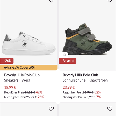
KI
-26%
Angebot
extra -25% Code: LAST
Beverly Hills Polo Club
Beverly Hills Polo Club
Sneakers · Weiß
Schnürschuhe · Khakifarben
Aktueller Preis
Aktueller Preis
18,99
€
23,99
€
Regulärer Preis
33,23 €
-42%
Regulärer Preis
35,79 €
-32%
Niedrigster Preis
25,99 €
-26%
Niedrigster Preis
25,99 €
-7%