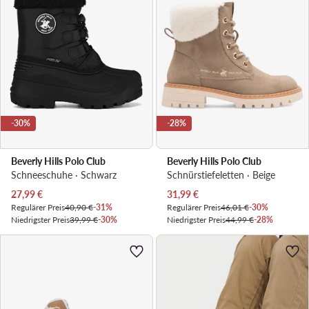
-30%
-28%
Beverly Hills Polo Club
Beverly Hills Polo Club
Schneeschuhe · Schwarz
Schnürstiefeletten · Beige
Aktueller Preis
Aktueller Preis
27,99
€
31,99
€
Regulärer Preis
40,90 €
-31%
Regulärer Preis
46,01 €
-30%
Niedrigster Preis
39,99 €
-30%
Niedrigster Preis
44,99 €
-28%