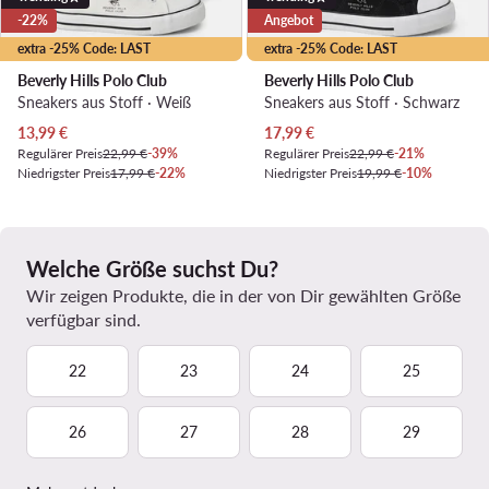
-22%
Angebot
extra -25% Code: LAST
extra -25% Code: LAST
Beverly Hills Polo Club
Beverly Hills Polo Club
Sneakers aus Stoff · Weiß
Sneakers aus Stoff · Schwarz
Aktueller Preis
Aktueller Preis
13,99
€
17,99
€
Regulärer Preis
22,99 €
-39%
Regulärer Preis
22,99 €
-21%
Niedrigster Preis
17,99 €
-22%
Niedrigster Preis
19,99 €
-10%
Welche Größe suchst Du?
Wir zeigen Produkte, die in der von Dir gewählten Größe
verfügbar sind.
22
23
24
25
26
27
28
29