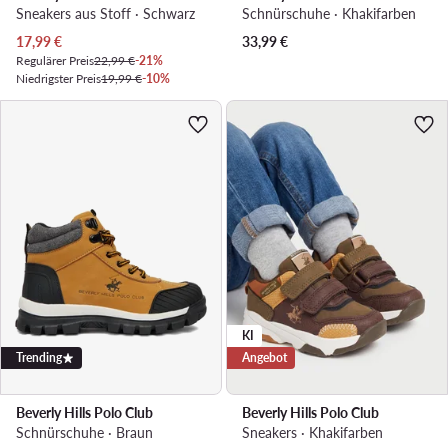
Sneakers aus Stoff · Schwarz
Schnürschuhe · Khakifarben
Aktueller Preis
17,99
€
33,99
€
Regulärer Preis
22,99 €
-21%
Niedrigster Preis
19,99 €
-10%
KI
Trending
Angebot
Beverly Hills Polo Club
Beverly Hills Polo Club
Schnürschuhe · Braun
Sneakers · Khakifarben