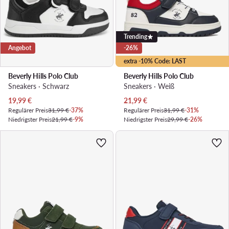
Trending
Angebot
-26%
extra -10% Code: LAST
Beverly Hills Polo Club
Beverly Hills Polo Club
Sneakers · Schwarz
Sneakers · Weiß
Aktueller Preis
Aktueller Preis
19,99
€
21,99
€
Regulärer Preis
31,99 €
-37%
Regulärer Preis
31,99 €
-31%
Niedrigster Preis
21,99 €
-9%
Niedrigster Preis
29,99 €
-26%