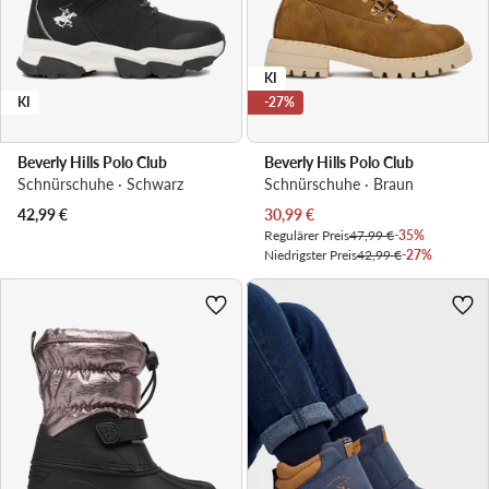
KI
KI
-27%
Beverly Hills Polo Club
Beverly Hills Polo Club
Schnürschuhe · Schwarz
Schnürschuhe · Braun
Aktueller Preis
42,99
€
30,99
€
Regulärer Preis
47,99 €
-35%
Niedrigster Preis
42,99 €
-27%