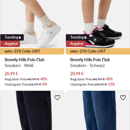
Trending
Trending
Angebot
Angebot
extra -25% Code: LAST
extra -25% Code: LAST
Beverly Hills Polo Club
Beverly Hills Polo Club
Sneakers · Weiß
Sneakers · Schwarz
Aktueller Preis
Aktueller Preis
20,99
€
20,99
€
Regulärer Preis
40,99 €
-48%
Regulärer Preis
40,99 €
-48%
Niedrigster Preis
22,99 €
-8%
Niedrigster Preis
23,99 €
-12%