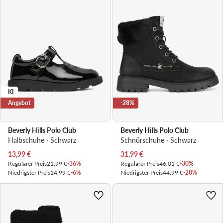
KI
Angebot
-28%
Beverly Hills Polo Club
Beverly Hills Polo Club
Halbschuhe · Schwarz
Schnürschuhe · Schwarz
Aktueller Preis
Aktueller Preis
13,99
€
31,99
€
Regulärer Preis
21,99 €
-36%
Regulärer Preis
46,01 €
-30%
Niedrigster Preis
14,99 €
-6%
Niedrigster Preis
44,99 €
-28%