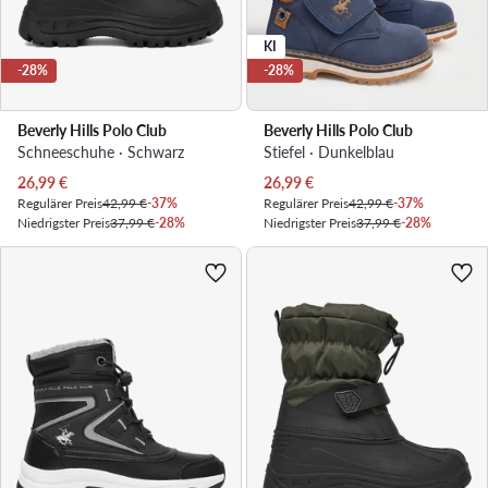
KI
-28%
-28%
Beverly Hills Polo Club
Beverly Hills Polo Club
Schneeschuhe · Schwarz
Stiefel · Dunkelblau
Aktueller Preis
Aktueller Preis
26,99
€
26,99
€
Regulärer Preis
42,99 €
-37%
Regulärer Preis
42,99 €
-37%
Niedrigster Preis
37,99 €
-28%
Niedrigster Preis
37,99 €
-28%