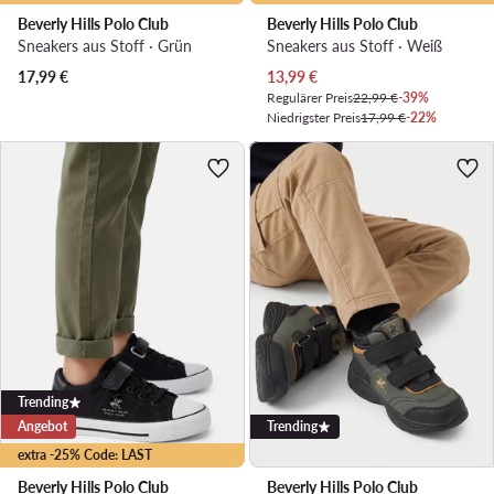
Beverly Hills Polo Club
Beverly Hills Polo Club
Sneakers aus Stoff · Grün
Sneakers aus Stoff · Weiß
Aktueller Preis
17,99
€
13,99
€
Regulärer Preis
22,99 €
-39%
Niedrigster Preis
17,99 €
-22%
Trending
Angebot
Trending
extra -25% Code: LAST
Beverly Hills Polo Club
Beverly Hills Polo Club