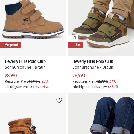
KI
Angebot
-28%
Beverly Hills Polo Club
Beverly Hills Polo Club
Schnürschuhe · Braun
Schnürschuhe · Braun
Aktueller Preis
Aktueller Preis
28,99
€
26,99
€
Regulärer Preis
40,90 €
-29%
Regulärer Preis
42,99 €
-37%
Niedrigster Preis
31,99 €
-9%
Niedrigster Preis
37,99 €
-28%