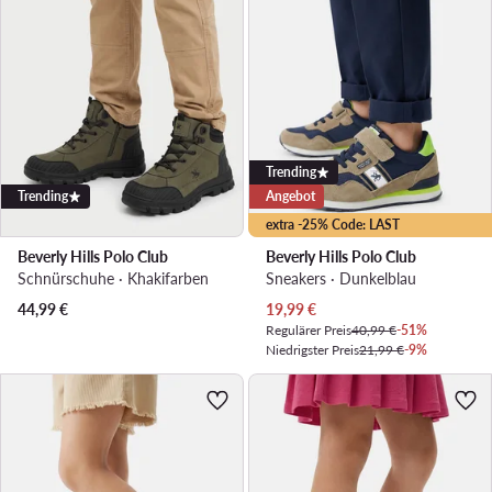
Trending
Trending
Angebot
extra -25% Code: LAST
Beverly Hills Polo Club
Beverly Hills Polo Club
Schnürschuhe · Khakifarben
Sneakers · Dunkelblau
Aktueller Preis
44,99
€
19,99
€
Regulärer Preis
40,99 €
-51%
Niedrigster Preis
21,99 €
-9%