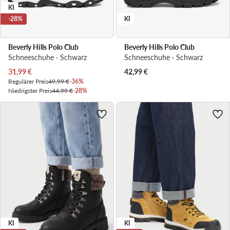
KI
-28%
KI
Beverly Hills Polo Club
Beverly Hills Polo Club
Schneeschuhe · Schwarz
Schneeschuhe · Schwarz
Aktueller Preis
31,99
€
42,99
€
Regulärer Preis
49,99 €
-36%
Niedrigster Preis
44,99 €
-28%
KI
KI