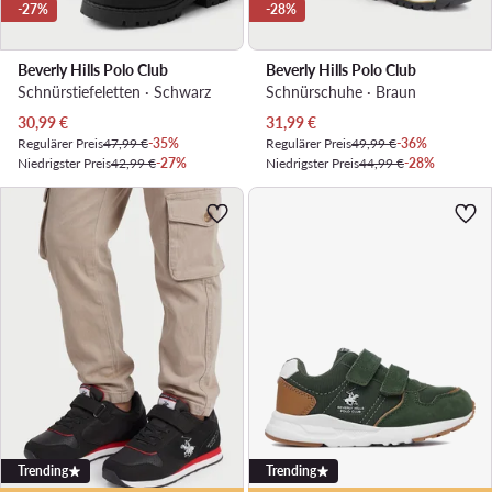
-27%
-28%
Beverly Hills Polo Club
Beverly Hills Polo Club
Schnürstiefeletten · Schwarz
Schnürschuhe · Braun
Aktueller Preis
Aktueller Preis
30,99
€
31,99
€
Regulärer Preis
47,99 €
-35%
Regulärer Preis
49,99 €
-36%
Niedrigster Preis
42,99 €
-27%
Niedrigster Preis
44,99 €
-28%
Trending
Trending