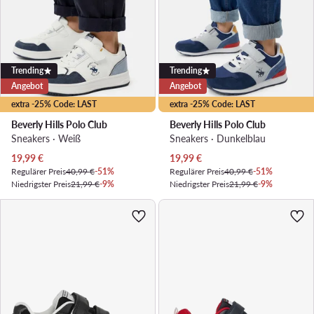
Trending
Trending
Angebot
Angebot
extra -25% Code: LAST
extra -25% Code: LAST
Beverly Hills Polo Club
Beverly Hills Polo Club
Sneakers · Weiß
Sneakers · Dunkelblau
Aktueller Preis
Aktueller Preis
19,99
€
19,99
€
Regulärer Preis
40,99 €
-51%
Regulärer Preis
40,99 €
-51%
Niedrigster Preis
21,99 €
-9%
Niedrigster Preis
21,99 €
-9%