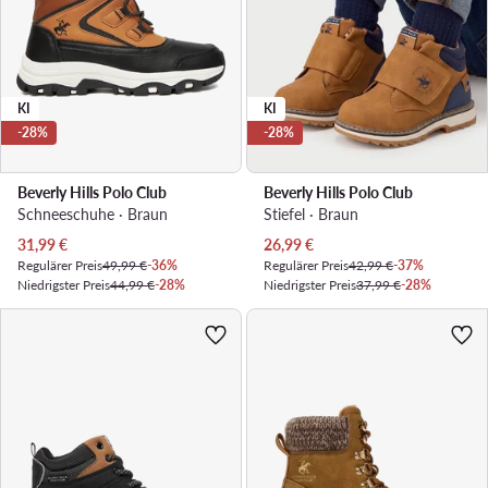
KI
KI
-28%
-28%
Beverly Hills Polo Club
Beverly Hills Polo Club
Schneeschuhe · Braun
Stiefel · Braun
Aktueller Preis
Aktueller Preis
31,99
€
26,99
€
Regulärer Preis
49,99 €
-36%
Regulärer Preis
42,99 €
-37%
Niedrigster Preis
44,99 €
-28%
Niedrigster Preis
37,99 €
-28%