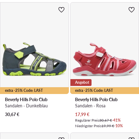
Angebot
extra -25% Code: LAST
extra -25% Code: LAST
Beverly Hills Polo Club
Beverly Hills Polo Club
Sandalen · Dunkelblau
Sandalen · Rosa
Aktueller Preis
30,67
€
17,99
€
Regulärer Preis
30,67 €
-41%
Niedrigster Preis
19,99 €
-10%