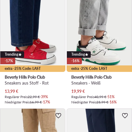
Trending
Trending
-17%
-16%
extra -25% Code: LAST
extra -25% Code: LAST
Beverly Hills Polo Club
Beverly Hills Polo Club
Sneakers aus Stoff · Rot
Sneakers · Weiß
Aktueller Preis
Aktueller Preis
13,99
€
19,99
€
Regulärer Preis
22,99 €
-39%
Regulärer Preis
40,99 €
-51%
Niedrigster Preis
16,99 €
-17%
Niedrigster Preis
23,99 €
-16%