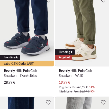
Trending
Trending
Angebot
extra -15% Code: LAST
Beverly Hills Polo Club
Beverly Hills Polo Club
Sneakers · Dunkelblau
Sneakers · Weiß
Aktueller Preis
28,99
€
19,99
€
Regulärer Preis
40,99 €
-51%
Niedrigster Preis
21,99 €
-9%