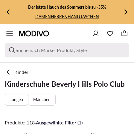
ZUM HAUPTINHALT SPRINGEN
ZUR SUCHE
Der letzte Hauch des Sommers bis zu -35%
DAMEN
HERREN
HANDTASCHEN
Suche nach Marke, Produkt, Style
Kinder
Kinderschuhe Beverly Hills Polo Club
Jungen
Mädchen
Produkte: 118
·
Ausgewählte Filter (1)