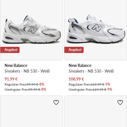
Angebot
Angebot
New Balance
New Balance
Sneakers · NB 530 · Weiß
Sneakers · NB 530 · Weiß
Aktueller Preis
Aktueller Preis
91,99
€
108,99
€
Regulärer Preis
99,99 €
-8%
Regulärer Preis
119,99 €
-9%
Niedrigster Preis
99,99 €
-8%
Niedrigster Preis
119,99 €
-9%