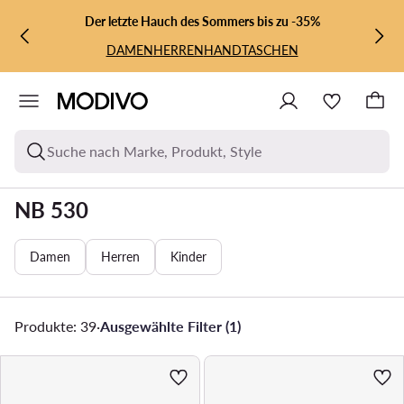
ZUM HAUPTINHALT SPRINGEN
ZUR SUCHE
Der letzte Hauch des Sommers bis zu -35%
DAMEN
HERREN
HANDTASCHEN
Suche nach Marke, Produkt, Style
NB 530
Damen
Herren
Kinder
Produkte: 39
·
Ausgewählte Filter (1)