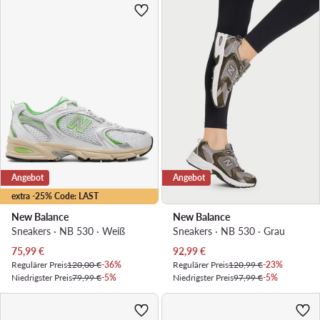
Angebot
Angebot
extra -25% Code: LAST
New Balance
New Balance
Sneakers · NB 530 · Weiß
Sneakers · NB 530 · Grau
Aktueller Preis
Aktueller Preis
75,99
€
92,99
€
Regulärer Preis
120,00 €
-36%
Regulärer Preis
120,99 €
-23%
Niedrigster Preis
79,99 €
-5%
Niedrigster Preis
97,99 €
-5%