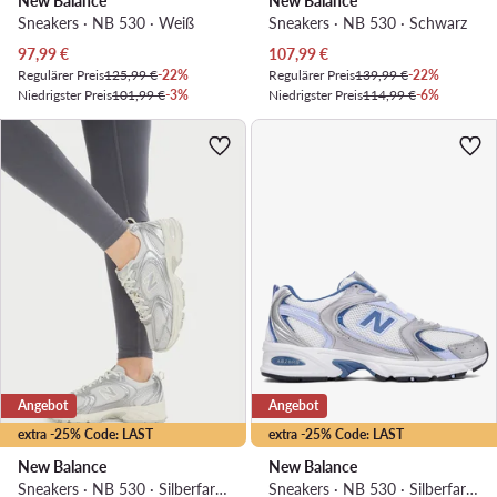
New Balance
New Balance
Sneakers · NB 530 · Weiß
Sneakers · NB 530 · Schwarz
Aktueller Preis
Aktueller Preis
97,99
€
107,99
€
Regulärer Preis
125,99 €
-22%
Regulärer Preis
139,99 €
-22%
Niedrigster Preis
101,99 €
-3%
Niedrigster Preis
114,99 €
-6%
Angebot
Angebot
extra -25% Code: LAST
extra -25% Code: LAST
New Balance
New Balance
Sneakers · NB 530 · Silberfarben
Sneakers · NB 530 · Silberfarben