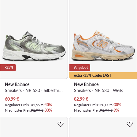
-33%
Angebot
extra -35% Code: LAST
New Balance
New Balance
Sneakers · NB 530 · Silberfarben
Sneakers · NB 530 · Weiß
Aktueller Preis
Aktueller Preis
60,99
€
82,99
€
Regulärer Preis
101,99 €
-40%
Regulärer Preis
120,00 €
-30%
Niedrigster Preis
91,99 €
-33%
Niedrigster Preis
91,99 €
-9%