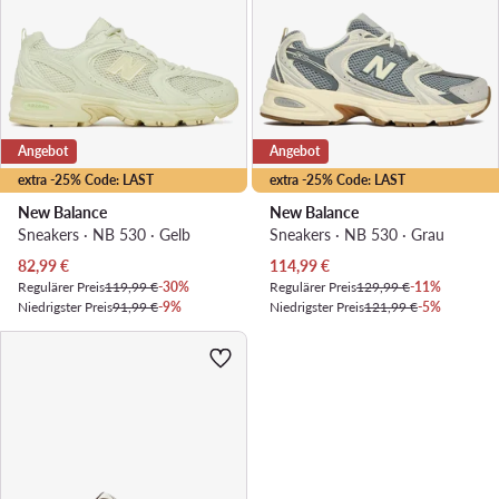
Angebot
Angebot
extra -25% Code: LAST
extra -25% Code: LAST
New Balance
New Balance
Sneakers · NB 530 · Gelb
Sneakers · NB 530 · Grau
Aktueller Preis
Aktueller Preis
82,99
€
114,99
€
Regulärer Preis
119,99 €
-30%
Regulärer Preis
129,99 €
-11%
Niedrigster Preis
91,99 €
-9%
Niedrigster Preis
121,99 €
-5%