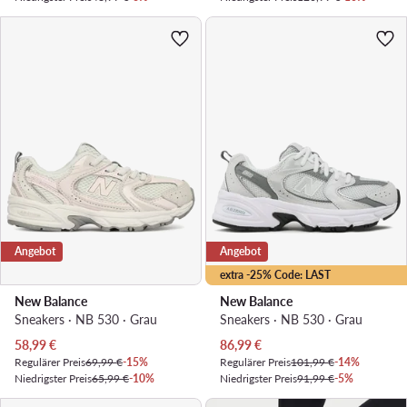
Angebot
Angebot
extra -25% Code: LAST
New Balance
New Balance
Sneakers · NB 530 · Grau
Sneakers · NB 530 · Grau
Aktueller Preis
Aktueller Preis
58,99
€
86,99
€
Regulärer Preis
69,99 €
-15%
Regulärer Preis
101,99 €
-14%
Niedrigster Preis
65,99 €
-10%
Niedrigster Preis
91,99 €
-5%