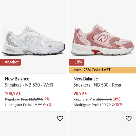
Angebot
-18%
extra -25% Code: LAST
New Balance
New Balance
Sneakers · NB 530 · Weiß
Sneakers · NB 530 · Rosa
Aktueller Preis
Aktueller Preis
108,99
€
98,99
€
Regulärer Preis
119,99 €
-9%
Regulärer Preis
120,99 €
-18%
Niedrigster Preis
119,99 €
-9%
Niedrigster Preis
120,99 €
-18%