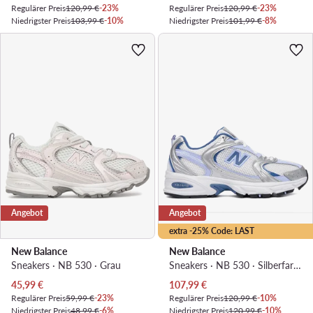
Regulärer Preis
120,99 €
-23%
Regulärer Preis
120,99 €
-23%
Niedrigster Preis
103,99 €
-10%
Niedrigster Preis
101,99 €
-8%
Angebot
Angebot
extra -25% Code: LAST
New Balance
New Balance
Sneakers · NB 530 · Grau
Sneakers · NB 530 · Silberfarben
Aktueller Preis
Aktueller Preis
45,99
€
107,99
€
Regulärer Preis
59,99 €
-23%
Regulärer Preis
120,99 €
-10%
Niedrigster Preis
48,99 €
-6%
Niedrigster Preis
120,99 €
-10%