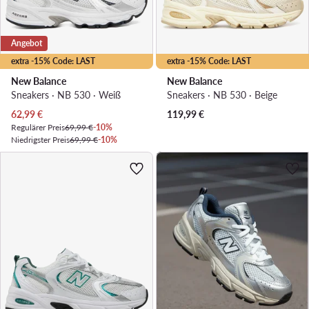
Angebot
extra -15% Code: LAST
extra -15% Code: LAST
New Balance
New Balance
Sneakers · NB 530 · Weiß
Sneakers · NB 530 · Beige
Aktueller Preis
62,99
€
119,99
€
Regulärer Preis
69,99 €
-10%
Niedrigster Preis
69,99 €
-10%