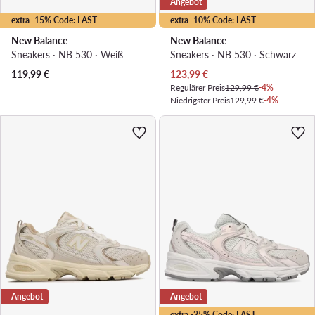
Angebot
extra -15% Code: LAST
extra -10% Code: LAST
New Balance
New Balance
Sneakers · NB 530 · Weiß
Sneakers · NB 530 · Schwarz
Aktueller Preis
119,99
€
123,99
€
Regulärer Preis
129,99 €
-4%
Niedrigster Preis
129,99 €
-4%
Angebot
Angebot
extra -25% Code: LAST