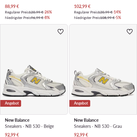
Aktueller Preis
Aktueller Preis
88,99
€
102,99
€
Regulärer Preis
120,99 €
-26%
Regulärer Preis
120,99 €
-14%
Niedrigster Preis
96,99 €
-8%
Niedrigster Preis
108,99 €
-5%
Angebot
Angebot
New Balance
New Balance
Sneakers · NB 530 · Beige
Sneakers · NB 530 · Grau
Aktueller Preis
Aktueller Preis
92,99
€
92,99
€