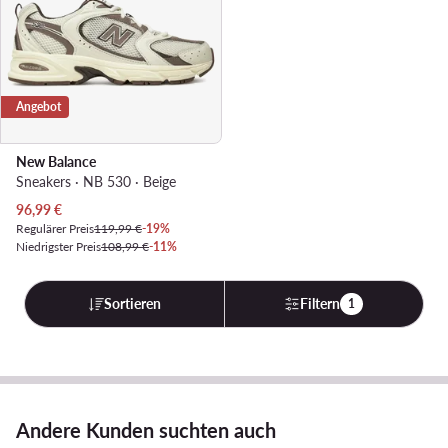
Angebot
New Balance
Sneakers · NB 530 · Beige
Aktueller Preis
96,99
€
Regulärer Preis
119,99 €
-19%
Niedrigster Preis
108,99 €
-11%
Sortieren
Filtern
1
Andere Kunden suchten auch