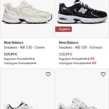
Angebot
New Balance
New Balance
Sneakers · NB 530 · Creme
Sneakers · NB 530 · Schwarz
Aktueller Preis
Aktueller Preis
114,99
€
118,99
€
Regulärer Preis
129,99 €
Regulärer Preis
129,99 €
-8%
Niedrigster Preis
110,99 €
Niedrigster Preis
129,99 €
-8%