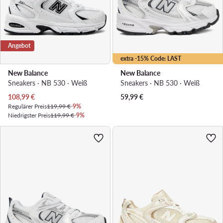
Angebot
extra -15% Code: LAST
New Balance
New Balance
Sneakers · NB 530 · Weiß
Sneakers · NB 530 · Weiß
Aktueller Preis
108,99
€
59,99
€
Regulärer Preis
119,99 €
-9%
Niedrigster Preis
119,99 €
-9%