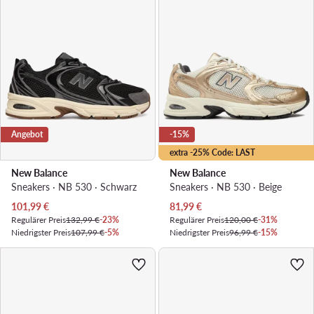
Angebot
-15%
extra -25% Code: LAST
New Balance
New Balance
Sneakers · NB 530 · Schwarz
Sneakers · NB 530 · Beige
Aktueller Preis
Aktueller Preis
101,99
€
81,99
€
Regulärer Preis
132,99 €
-23%
Regulärer Preis
120,00 €
-31%
Niedrigster Preis
107,99 €
-5%
Niedrigster Preis
96,99 €
-15%