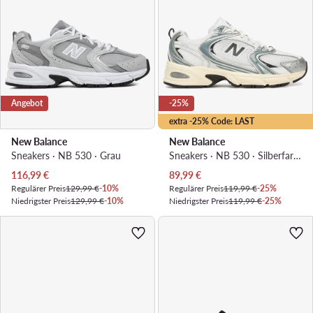
Angebot
-25%
extra -25% Code: LAST
New Balance
New Balance
Sneakers · NB 530 · Grau
Sneakers · NB 530 · Silberfarben
Aktueller Preis
Aktueller Preis
116,99
€
89,99
€
Regulärer Preis
129,99 €
-10%
Regulärer Preis
119,99 €
-25%
Niedrigster Preis
129,99 €
-10%
Niedrigster Preis
119,99 €
-25%