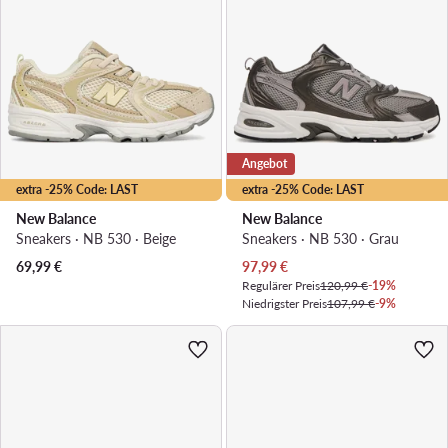
Angebot
extra -25% Code: LAST
extra -25% Code: LAST
New Balance
New Balance
Sneakers · NB 530 · Beige
Sneakers · NB 530 · Grau
Aktueller Preis
69,99
€
97,99
€
Regulärer Preis
120,99 €
-19%
Niedrigster Preis
107,99 €
-9%