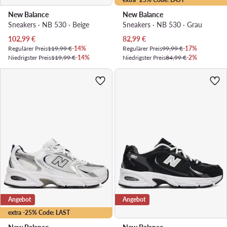
New Balance
New Balance
Sneakers · NB 530 · Beige
Sneakers · NB 530 · Grau
Aktueller Preis
Aktueller Preis
102,99
€
82,99
€
Regulärer Preis
119,99 €
-14%
Regulärer Preis
99,99 €
-17%
Niedrigster Preis
119,99 €
-14%
Niedrigster Preis
84,99 €
-2%
Angebot
Angebot
extra -25% Code: LAST