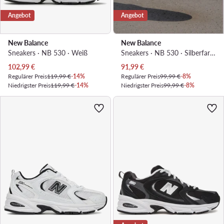
Angebot
Angebot
New Balance
New Balance
Sneakers · NB 530 · Weiß
Sneakers · NB 530 · Silberfarben
Aktueller Preis
Aktueller Preis
102,99
€
91,99
€
Regulärer Preis
119,99 €
-14%
Regulärer Preis
99,99 €
-8%
Niedrigster Preis
119,99 €
-14%
Niedrigster Preis
99,99 €
-8%