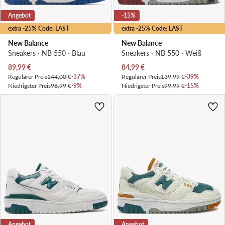
Angebot
-15%
extra -25% Code: LAST
extra -25% Code: LAST
New Balance
New Balance
Sneakers · NB 550 · Blau
Sneakers · NB 550 · Weiß
Aktueller Preis
Aktueller Preis
89,99
€
84,99
€
Regulärer Preis
144,00 €
-37%
Regulärer Preis
139,99 €
-39%
Niedrigster Preis
98,99 €
-9%
Niedrigster Preis
99,99 €
-15%
Angebot
Angebot