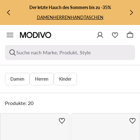
ZUM HAUPTINHALT SPRINGEN
ZUR SUCHE
Der letzte Hauch des Sommers bis zu -35%
DAMEN
HERREN
HANDTASCHEN
Suche nach Marke, Produkt, Style
Damen
Herren
Kinder
Produkte: 20