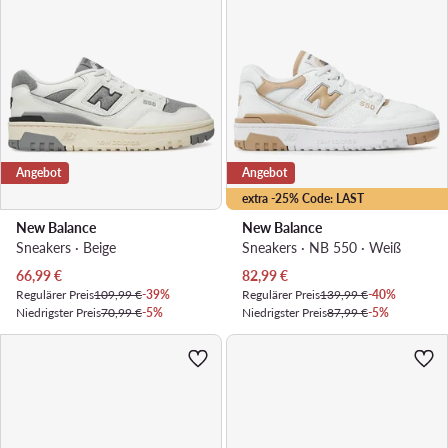
Angebot
Angebot
extra -25% Code: LAST
New Balance
New Balance
Sneakers · Beige
Sneakers · NB 550 · Weiß
Aktueller Preis
Aktueller Preis
66,99
€
82,99
€
Regulärer Preis
109,99 €
-39%
Regulärer Preis
139,99 €
-40%
Niedrigster Preis
70,99 €
-5%
Niedrigster Preis
87,99 €
-5%