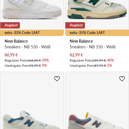
Angebot
Angebot
extra -25% Code: LAST
extra -25% Code: LAST
New Balance
New Balance
Sneakers · NB 550 · Weiß
Sneakers · NB 550 · Weiß
Aktueller Preis
Aktueller Preis
86,99
€
82,99
€
Regulärer Preis
144,00 €
-39%
Regulärer Preis
139,99 €
-40%
Niedrigster Preis
95,99 €
-9%
Niedrigster Preis
87,99 €
-5%