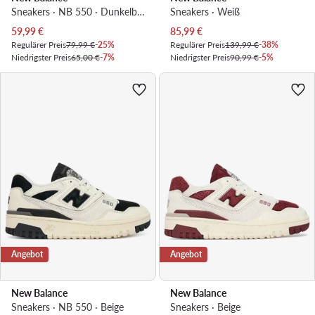
Sneakers · NB 550 · Dunkelblau
Sneakers · Weiß
Aktueller Preis
Aktueller Preis
59,99
€
85,99
€
Regulärer Preis
79,99 €
-25%
Regulärer Preis
139,99 €
-38%
Niedrigster Preis
65,00 €
-7%
Niedrigster Preis
90,99 €
-5%
Angebot
Angebot
New Balance
New Balance
Sneakers · NB 550 · Beige
Sneakers · Beige