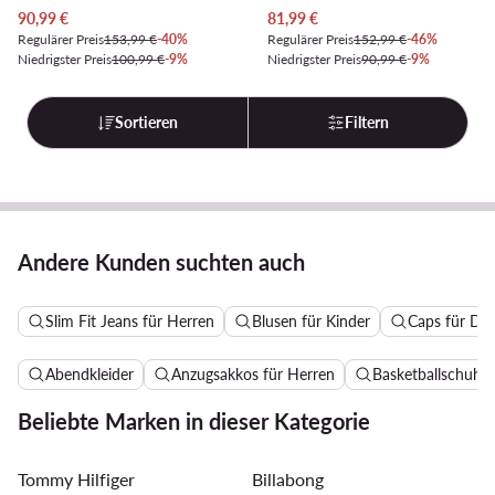
Aktueller Preis
Aktueller Preis
90,99
€
81,99
€
Regulärer Preis
153,99 €
-40%
Regulärer Preis
152,99 €
-46%
Niedrigster Preis
100,99 €
-9%
Niedrigster Preis
90,99 €
-9%
Sortieren
Filtern
Andere Kunden suchten auch
Slim Fit Jeans für Herren
Blusen für Kinder
Caps für D
Abendkleider
Anzugsakkos für Herren
Basketballschuhe 
Beliebte Marken in dieser Kategorie
Tommy Hilfiger
Billabong