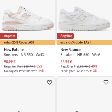
Angebot
Angebot
extra -25% Code: LAST
extra -35% Code: LAST
New Balance
New Balance
Sneakers · NB 550 · Weiß
Sneakers · NB 550 · Weiß
Aktueller Preis
Aktueller Preis
90,99
€
53,99
€
Regulärer Preis
139,99 €
-35%
Regulärer Preis
89,99 €
-40%
Niedrigster Preis
106,99 €
-14%
Niedrigster Preis
55,99 €
-3%