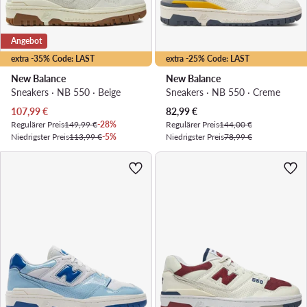
Angebot
extra -35% Code: LAST
extra -25% Code: LAST
New Balance
New Balance
Sneakers · NB 550 · Beige
Sneakers · NB 550 · Creme
Aktueller Preis
Aktueller Preis
107,99
€
82,99
€
Regulärer Preis
149,99 €
-28%
Regulärer Preis
144,00 €
Niedrigster Preis
113,99 €
-5%
Niedrigster Preis
78,99 €