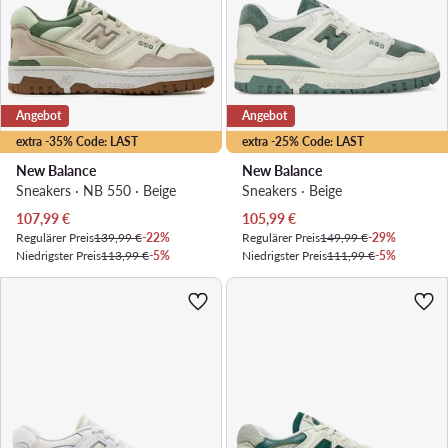
Angebot
Angebot
extra -35% Code: LAST
extra -25% Code: LAST
New Balance
New Balance
Sneakers · NB 550 · Beige
Sneakers · Beige
Aktueller Preis
Aktueller Preis
107,99
€
105,99
€
Regulärer Preis
139,99 €
-22%
Regulärer Preis
149,99 €
-29%
Niedrigster Preis
113,99 €
-5%
Niedrigster Preis
111,99 €
-5%