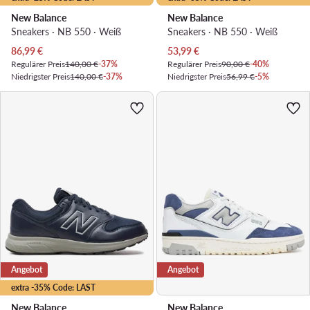
New Balance
New Balance
Sneakers · NB 550 · Weiß
Sneakers · NB 550 · Weiß
Aktueller Preis
Aktueller Preis
86,99
€
53,99
€
Regulärer Preis
140,00 €
-37%
Regulärer Preis
90,00 €
-40%
Niedrigster Preis
140,00 €
-37%
Niedrigster Preis
56,99 €
-5%
Angebot
Angebot
extra -35% Code: LAST
New Balance
New Balance