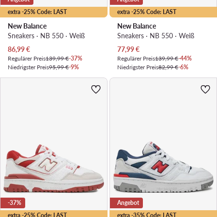
extra -25% Code: LAST
extra -25% Code: LAST
New Balance
New Balance
Sneakers · NB 550 · Weiß
Sneakers · NB 550 · Weiß
Aktueller Preis
Aktueller Preis
86,99
€
77,99
€
Regulärer Preis
139,99 €
-37%
Regulärer Preis
139,99 €
-44%
Niedrigster Preis
95,99 €
-9%
Niedrigster Preis
82,99 €
-6%
-37%
Angebot
extra -25% Code: LAST
extra -35% Code: LAST