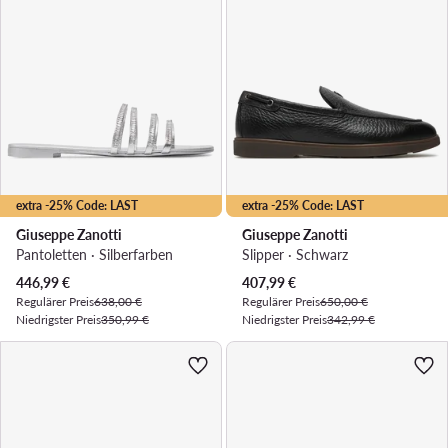
extra -25% Code: LAST
extra -25% Code: LAST
Giuseppe Zanotti
Giuseppe Zanotti
Pantoletten · Silberfarben
Slipper · Schwarz
Aktueller Preis
Aktueller Preis
446,99
€
407,99
€
Regulärer Preis
638,00 €
Regulärer Preis
650,00 €
Niedrigster Preis
350,99 €
Niedrigster Preis
342,99 €