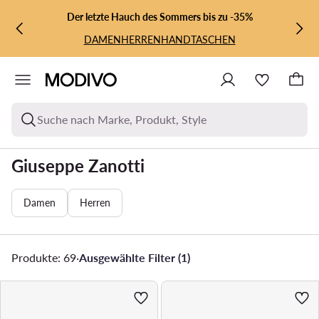
ZUM HAUPTINHALT SPRINGEN
ZUR SUCHE
Der letzte Hauch des Sommers bis zu -35%
DAMEN
HERREN
HANDTASCHEN
Suche nach Marke, Produkt, Style
Giuseppe Zanotti
Damen
Herren
Produkte: 69
·
Ausgewählte Filter (1)