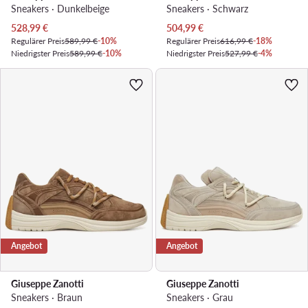
Sneakers · Dunkelbeige
Sneakers · Schwarz
Aktueller Preis
Aktueller Preis
528,99
€
504,99
€
Regulärer Preis
589,99 €
-10%
Regulärer Preis
616,99 €
-18%
Niedrigster Preis
589,99 €
-10%
Niedrigster Preis
527,99 €
-4%
Angebot
Angebot
Giuseppe Zanotti
Giuseppe Zanotti
Sneakers · Braun
Sneakers · Grau