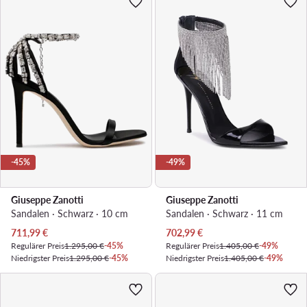
-45%
-49%
Giuseppe Zanotti
Giuseppe Zanotti
Sandalen · Schwarz · 10 cm
Sandalen · Schwarz · 11 cm
Aktueller Preis
Aktueller Preis
711,99
€
702,99
€
Regulärer Preis
1.295,00 €
-45%
Regulärer Preis
1.405,00 €
-49%
Niedrigster Preis
1.295,00 €
-45%
Niedrigster Preis
1.405,00 €
-49%