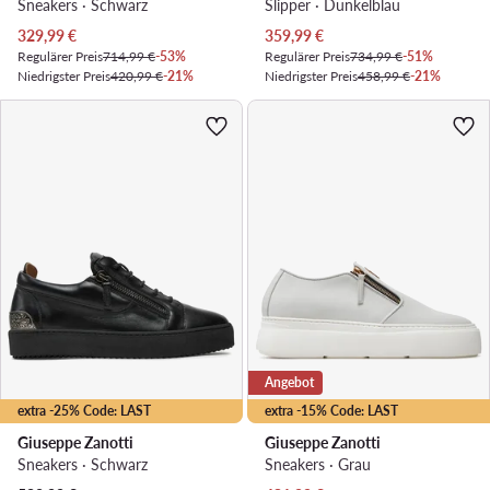
Sneakers · Schwarz
Slipper · Dunkelblau
Aktueller Preis
Aktueller Preis
329,99
€
359,99
€
Regulärer Preis
714,99 €
-53%
Regulärer Preis
734,99 €
-51%
Niedrigster Preis
420,99 €
-21%
Niedrigster Preis
458,99 €
-21%
Angebot
extra -25% Code: LAST
extra -15% Code: LAST
Giuseppe Zanotti
Giuseppe Zanotti
Sneakers · Schwarz
Sneakers · Grau