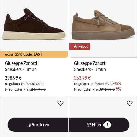
Angebot
extra -25% Code: LAST
Giuseppe Zanotti
Giuseppe Zanotti
Sneakers · Braun
Sneakers · Braun
Aktueller Preis
Aktueller Preis
298,99
€
353,99
€
Regulärer Preis
450,00 €
Regulärer Preis
654,99 €
-45%
Niedrigster Preis
247,99 €
Niedrigster Preis
391,99 €
-9%
Sortieren
Filtern
1