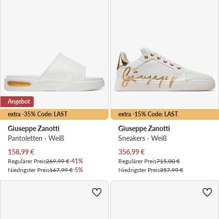
Angebot
extra -35% Code: LAST
extra -15% Code: LAST
Giuseppe Zanotti
Giuseppe Zanotti
Pantoletten · Weiß
Sneakers · Weiß
Aktueller Preis
Aktueller Preis
158,99
€
356,99
€
Regulärer Preis
269,99 €
-41%
Regulärer Preis
715,00 €
Niedrigster Preis
167,99 €
-5%
Niedrigster Preis
357,99 €