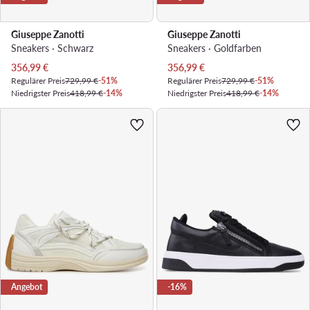
Giuseppe Zanotti
Giuseppe Zanotti
Sneakers · Schwarz
Sneakers · Goldfarben
Aktueller Preis
Aktueller Preis
356,99
€
356,99
€
Regulärer Preis
729,99 €
-51%
Regulärer Preis
729,99 €
-51%
Niedrigster Preis
418,99 €
-14%
Niedrigster Preis
418,99 €
-14%
Angebot
-16%