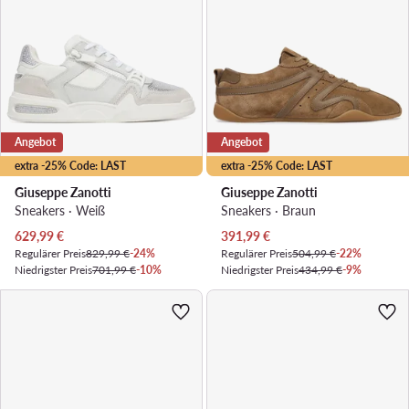
Angebot
Angebot
extra -25% Code: LAST
extra -25% Code: LAST
Giuseppe Zanotti
Giuseppe Zanotti
Sneakers · Weiß
Sneakers · Braun
Aktueller Preis
Aktueller Preis
629,99
€
391,99
€
Regulärer Preis
829,99 €
-24%
Regulärer Preis
504,99 €
-22%
Niedrigster Preis
701,99 €
-10%
Niedrigster Preis
434,99 €
-9%