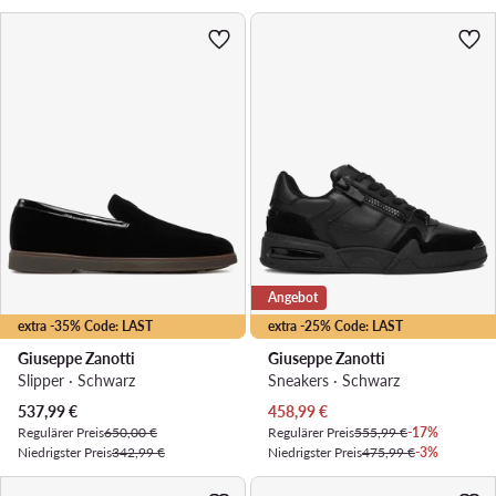
Angebot
extra -35% Code: LAST
extra -25% Code: LAST
Giuseppe Zanotti
Giuseppe Zanotti
Slipper · Schwarz
Sneakers · Schwarz
Aktueller Preis
Aktueller Preis
537,99
€
458,99
€
Regulärer Preis
650,00 €
Regulärer Preis
555,99 €
-17%
Niedrigster Preis
342,99 €
Niedrigster Preis
475,99 €
-3%