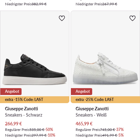
Niedrigster Preis
382,99 €
Niedrigster Preis
267,99 €
Angebot
Angebot
extra -15% Code: LAST
extra -25% Code: LAST
Giuseppe Zanotti
Giuseppe Zanotti
Sneakers · Schwarz
Sneakers · Weiß
Aktueller Preis
Aktueller Preis
266,99
€
465,99
€
Regulärer Preis
535,00 €
-50%
Regulärer Preis
745,00 €
-37%
Niedrigster Preis
297,99 €
-10%
Niedrigster Preis
491,99 €
-5%