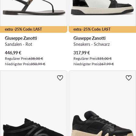
extra -25% Code: LAST
extra -25% Code: LAST
Giuseppe Zanotti
Giuseppe Zanotti
Sandalen · Rot
Sneakers · Schwarz
Aktueller Preis
Aktueller Preis
446,99
€
317,99
€
Regulärer Preis
638,00 €
Regulärer Preis
535,00 €
Niedrigster Preis
350,99 €
Niedrigster Preis
267,99 €