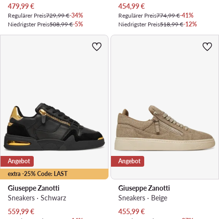
Aktueller Preis
Aktueller Preis
479,99
€
454,99
€
Regulärer Preis
729,99 €
-34%
Regulärer Preis
774,99 €
-41%
Niedrigster Preis
508,99 €
-5%
Niedrigster Preis
518,99 €
-12%
Angebot
Angebot
extra -25% Code: LAST
Giuseppe Zanotti
Giuseppe Zanotti
Sneakers · Schwarz
Sneakers · Beige
Aktueller Preis
Aktueller Preis
559,99
€
455,99
€