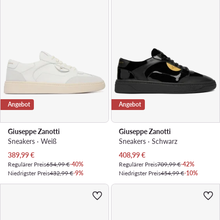
Angebot
Angebot
Giuseppe Zanotti
Giuseppe Zanotti
Sneakers · Weiß
Sneakers · Schwarz
Aktueller Preis
Aktueller Preis
389,99
€
408,99
€
Regulärer Preis
654,99 €
-40%
Regulärer Preis
709,99 €
-42%
Niedrigster Preis
432,99 €
-9%
Niedrigster Preis
454,99 €
-10%