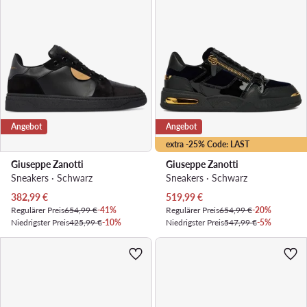
Angebot
Angebot
extra -25% Code: LAST
Giuseppe Zanotti
Giuseppe Zanotti
Sneakers · Schwarz
Sneakers · Schwarz
Aktueller Preis
Aktueller Preis
382,99
€
519,99
€
Regulärer Preis
654,99 €
-41%
Regulärer Preis
654,99 €
-20%
Niedrigster Preis
425,99 €
-10%
Niedrigster Preis
547,99 €
-5%