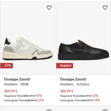
-27%
Angebot
Giuseppe Zanotti
Giuseppe Zanotti
Sneakers · Weiß
Sneakers · Schwarz
Aktueller Preis
Aktueller Preis
309,99
€
306,99
€
Regulärer Preis
589,99 €
-47%
Regulärer Preis
654,99 €
-53%
Niedrigster Preis
428,99 €
-27%
Niedrigster Preis
360,99 €
-14%