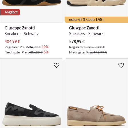
Angebot
extra -25% Code: LAST
Giuseppe Zanotti
Giuseppe Zanotti
Sneakers · Schwarz
Sneakers · Schwarz
Aktueller Preis
Aktueller Preis
404,99
€
578,99
€
Regulärer Preis
504,99 €
-19%
Regulärer Preis
985,00 €
Niedrigster Preis
426,99 €
-5%
Niedrigster Preis
492,99 €