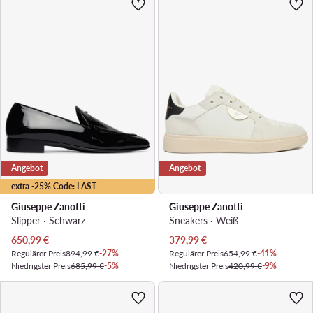
Angebot
Angebot
extra -25% Code: LAST
Giuseppe Zanotti
Giuseppe Zanotti
Slipper · Schwarz
Sneakers · Weiß
Aktueller Preis
Aktueller Preis
650,99
€
379,99
€
Regulärer Preis
894,99 €
-27%
Regulärer Preis
654,99 €
-41%
Niedrigster Preis
685,99 €
-5%
Niedrigster Preis
420,99 €
-9%