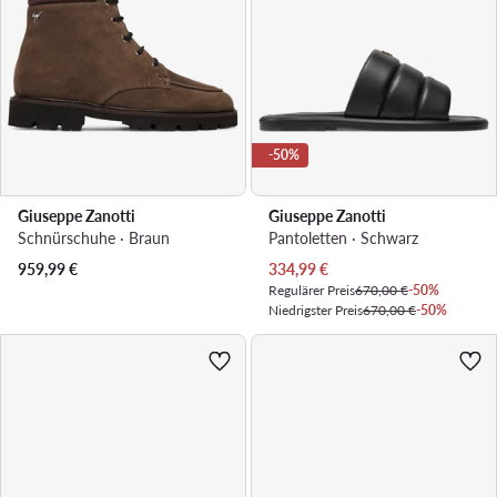
-50%
Giuseppe Zanotti
Giuseppe Zanotti
Schnürschuhe · Braun
Pantoletten · Schwarz
Aktueller Preis
959,99
€
334,99
€
Regulärer Preis
670,00 €
-50%
Niedrigster Preis
670,00 €
-50%