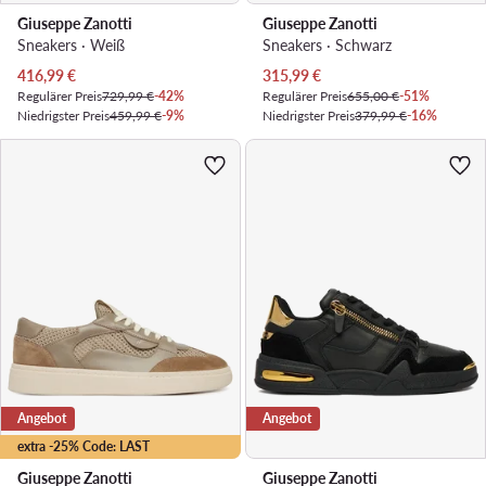
Giuseppe Zanotti
Giuseppe Zanotti
Sneakers · Weiß
Sneakers · Schwarz
Aktueller Preis
Aktueller Preis
416,99
€
315,99
€
Regulärer Preis
729,99 €
-42%
Regulärer Preis
655,00 €
-51%
Niedrigster Preis
459,99 €
-9%
Niedrigster Preis
379,99 €
-16%
Angebot
Angebot
extra -25% Code: LAST
Giuseppe Zanotti
Giuseppe Zanotti