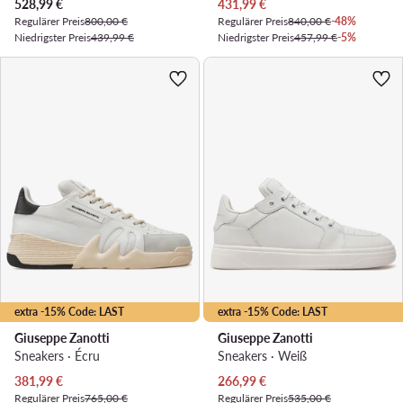
Aktueller Preis
Aktueller Preis
528,99
€
431,99
€
Regulärer Preis
800,00 €
Regulärer Preis
840,00 €
-48%
Niedrigster Preis
439,99 €
Niedrigster Preis
457,99 €
-5%
extra -15% Code: LAST
extra -15% Code: LAST
Giuseppe Zanotti
Giuseppe Zanotti
Sneakers · Écru
Sneakers · Weiß
Aktueller Preis
Aktueller Preis
381,99
€
266,99
€
Regulärer Preis
765,00 €
Regulärer Preis
535,00 €