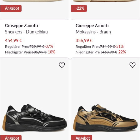
Angebot
-22%
Giuseppe Zanotti
Giuseppe Zanotti
Sneakers · Dunkelblau
Mokassins · Braun
Aktueller Preis
Aktueller Preis
454,99
€
356,99
€
Regulärer Preis
729,99 €
-37%
Regulärer Preis
734,99 €
-51%
Niedrigster Preis
505,99 €
-10%
Niedrigster Preis
460,99 €
-22%
Angebot
Angebot