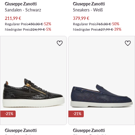
Giuseppe Zanotti
Giuseppe Zanotti
Sandalen · Schwarz
Sneakers · Weiß
Aktueller Preis
Aktueller Preis
211,99
€
379,99
€
Regulärer Preis
450,00 €
-52%
Regulärer Preis
765,00 €
-50%
Niedrigster Preis
224,99 €
-5%
Niedrigster Preis
627,99 €
-39%
-21%
-21%
Giuseppe Zanotti
Giuseppe Zanotti