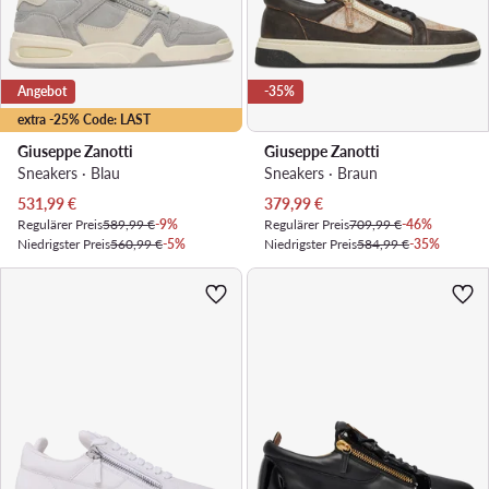
Angebot
-35%
extra -25% Code: LAST
Giuseppe Zanotti
Giuseppe Zanotti
Sneakers · Blau
Sneakers · Braun
Aktueller Preis
Aktueller Preis
531,99
€
379,99
€
Regulärer Preis
589,99 €
-9%
Regulärer Preis
709,99 €
-46%
Niedrigster Preis
560,99 €
-5%
Niedrigster Preis
584,99 €
-35%