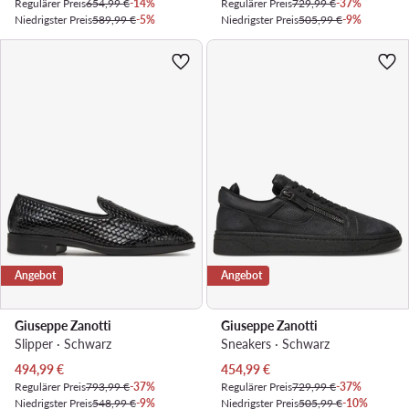
Regulärer Preis
654,99 €
-14%
Regulärer Preis
729,99 €
-37%
Niedrigster Preis
589,99 €
-5%
Niedrigster Preis
505,99 €
-9%
Angebot
Angebot
Giuseppe Zanotti
Giuseppe Zanotti
Slipper · Schwarz
Sneakers · Schwarz
Aktueller Preis
Aktueller Preis
494,99
€
454,99
€
Regulärer Preis
793,99 €
-37%
Regulärer Preis
729,99 €
-37%
Niedrigster Preis
548,99 €
-9%
Niedrigster Preis
505,99 €
-10%