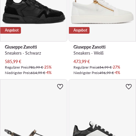
Angebot
Angebot
Giuseppe Zanotti
Giuseppe Zanotti
Sneakers · Schwarz
Sneakers · Weiß
Aktueller Preis
Aktueller Preis
585,99
€
473,99
€
Regulärer Preis
781,99 €
-25%
Regulärer Preis
654,99 €
-27%
Niedrigster Preis
614,99 €
-4%
Niedrigster Preis
496,99 €
-4%