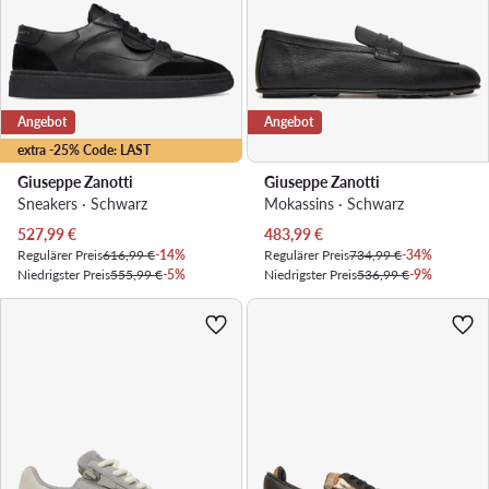
Angebot
Angebot
extra -25% Code: LAST
Giuseppe Zanotti
Giuseppe Zanotti
Sneakers · Schwarz
Mokassins · Schwarz
Aktueller Preis
Aktueller Preis
527,99
€
483,99
€
Regulärer Preis
616,99 €
-14%
Regulärer Preis
734,99 €
-34%
Niedrigster Preis
555,99 €
-5%
Niedrigster Preis
536,99 €
-9%