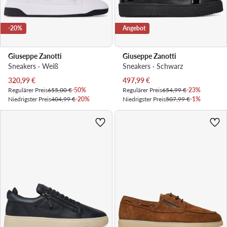
-20%
Angebot
Giuseppe Zanotti
Giuseppe Zanotti
Sneakers · Weiß
Sneakers · Schwarz
Aktueller Preis
Aktueller Preis
320,99
€
497,99
€
Regulärer Preis
655,00 €
-50%
Regulärer Preis
654,99 €
-23%
Niedrigster Preis
404,99 €
-20%
Niedrigster Preis
507,99 €
-1%