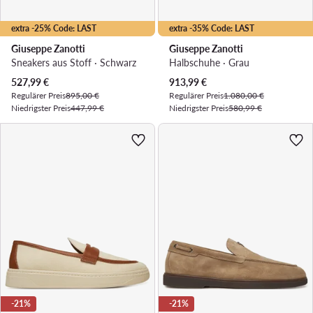
extra -25% Code: LAST
extra -35% Code: LAST
Giuseppe Zanotti
Giuseppe Zanotti
Sneakers aus Stoff · Schwarz
Halbschuhe · Grau
Aktueller Preis
Aktueller Preis
527,99
€
913,99
€
Regulärer Preis
895,00 €
Regulärer Preis
1.080,00 €
Niedrigster Preis
447,99 €
Niedrigster Preis
580,99 €
-21%
-21%