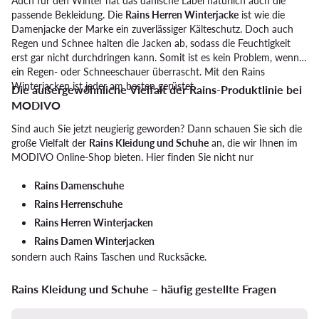
Auch für den Winter hat das dänische Label natürlich auch die
passende Bekleidung. Die
Rains Herren Winterjacke
ist wie die
Damenjacke der Marke ein zuverlässiger Kälteschutz. Doch auch
Regen und Schnee halten die Jacken ab, sodass die Feuchtigkeit
erst gar nicht durchdringen kann. Somit ist es kein Problem, wenn
ein Regen- oder Schneeschauer überrascht. Mit den Rains
Winterjacken ist jeder am besten gerüstet.
Die außergewöhnliche Vielfalt der Rains-Produktlinie bei
MODIVO
Sind auch Sie jetzt neugierig geworden? Dann schauen Sie sich die
große Vielfalt der
Rains Kleidung und Schuhe
an, die wir Ihnen im
MODIVO Online-Shop bieten. Hier finden Sie nicht nur
Rains Damenschuhe
Rains Herrenschuhe
Rains Herren Winterjacken
Rains Damen Winterjacken
sondern auch Rains Taschen und Rucksäcke.
Rains Kleidung und Schuhe – häufig gestellte Fragen