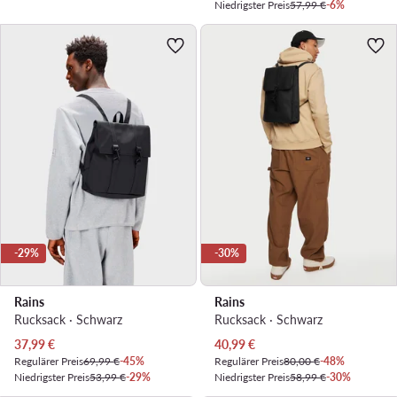
Niedrigster Preis
57,99 €
-6%
-29%
-30%
Rains
Rains
Rucksack · Schwarz
Rucksack · Schwarz
Aktueller Preis
Aktueller Preis
37,99
€
40,99
€
Regulärer Preis
69,99 €
-45%
Regulärer Preis
80,00 €
-48%
Niedrigster Preis
53,99 €
-29%
Niedrigster Preis
58,99 €
-30%