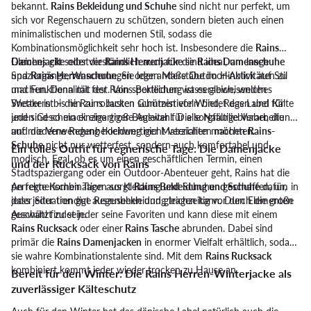
bekannt.
Rains Bekleidung und Schuhe
sind nicht nur perfekt, um
sich vor Regenschauern zu schützen, sondern bieten auch einen
minimalistischen und modernen Stil, sodass die
Kombinationsmöglichkeit sehr hoch ist. Insbesondere die
Rains
Damenjacke
Gleiches gilt selbstverständlich auch für die
oder die
Rains Herrenjacke
sind ideal, um lange
Rains Damenschuhe
Spaziergänge, Wanderungen oder andere Outdoor-Aktivitäten zu
und
Rains Herrenschuhe
. Sie legen Maßstäbe im Hinblick auf Stil
machen. Denn mit der Rains Bekleidung ist es gleich, welches
und Funktionalität fest. Von sportlichen wasserabweisenden
Wetter ist – die Rains Jacken schützen vor Wind, Regen und Kälte
Sneakern bis hin zu robusten Gummistiefeln bietet das Label für
und sind so ein einzigartiger Begleiter für alle Naturliebhaber, die
jeden Geschmack eine große Auswahl. Die sorgfältige Verarbeitung
auf moderne Regenbekleidung nicht verzichten möchten.
und die Verwendung hochwertiger Materialien machen
Rains-
Schuhe
nicht nur wetterfest, sondern auch komfortabel und
Ein tolles Outfit für regnerische Tage: Die Damenjacke
modisch. Egal, ob es um einen geschäftlichen Termin, einen
und der Rucksack von Rains
Stadtspaziergang oder ein Outdoor-Abenteuer geht, Rains hat die
perfekte Kombination aus Kleidung und Schuhen geschaffen, um in
An regnerischen Tagen sorgt
Rains Bekleidung und Schuhe
dafür,
jeder Situation gut auszusehen und gleichzeitig vor den Elementen
dass jeder trendige Regenbekleidung tragen kann. Durch die große
geschützt zu sein.
Auswahl findet jeder seine Favoriten und kann diese mit einem
Rains Rucksack
oder einer
Rains Tasche
abrunden. Dabei sind
primär die
Rains Damenjacken
in enormer Vielfalt erhältlich, sodass
sie wahre Kombinationstalente sind. Mit dem
Rains Rucksack
kombiniert kommt jeder wieder trocken zu Hause an.
Bereit für den Winter: Die Rains Herren-Winterjacke als
zuverlässiger Kälteschutz