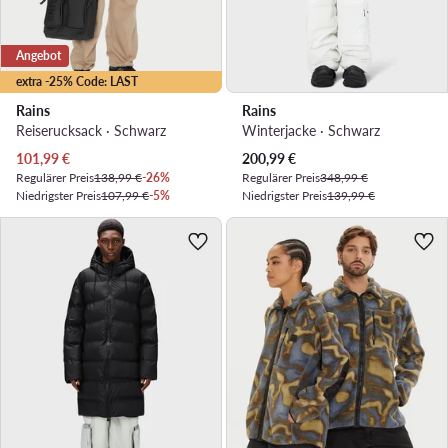
Angebot
extra -25% Code: LAST
Rains
Rains
Reiserucksack · Schwarz
Winterjacke · Schwarz
Aktueller Preis
Aktueller Preis
101,99
€
200,99
€
Regulärer Preis
138,99 €
-26%
Regulärer Preis
348,99 €
Niedrigster Preis
107,99 €
-5%
Niedrigster Preis
139,99 €