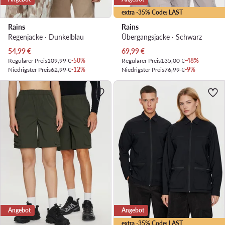
extra -35% Code: LAST
Rains
Rains
Regenjacke · Dunkelblau
Übergangsjacke · Schwarz
Aktueller Preis
Aktueller Preis
54,99
€
69,99
€
Regulärer Preis
109,99 €
-50%
Regulärer Preis
135,00 €
-48%
Niedrigster Preis
62,99 €
-12%
Niedrigster Preis
76,99 €
-9%
Angebot
Angebot
extra -35% Code: LAST