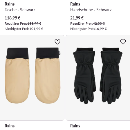
Rains
Rains
Tasche · Schwarz
Handschuhe · Schwarz
Aktueller Preis
Aktueller Preis
118,99
€
21,99
€
Regulärer Preis
138,99 €
Regulärer Preis
42,00 €
Niedrigster Preis
101,99 €
Niedrigster Preis
16,99 €
Rains
Rains