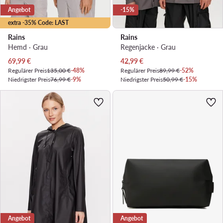
Angebot
-15%
extra -35% Code: LAST
Rains
Rains
Hemd · Grau
Regenjacke · Grau
Aktueller Preis
Aktueller Preis
69,99
€
42,99
€
Regulärer Preis
135,00 €
-48%
Regulärer Preis
89,99 €
-52%
Niedrigster Preis
76,99 €
-9%
Niedrigster Preis
50,99 €
-15%
Angebot
Angebot