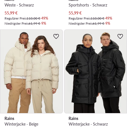
Weste · Schwarz
Sportshorts · Schwarz
Aktueller Preis
Aktueller Preis
55,99
€
55,99
€
Regulärer Preis
110,00 €
-49%
Regulärer Preis
110,00 €
-49%
Niedrigster Preis
61,99 €
-9%
Niedrigster Preis
61,99 €
-9%
Rains
Rains
Winterjacke · Beige
Winterjacke · Schwarz