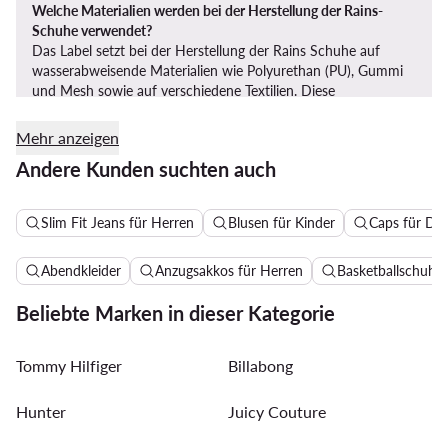
Welche Materialien werden bei der Herstellung der Rains-
Schuhe verwendet?
Das Label setzt bei der Herstellung der Rains Schuhe auf
wasserabweisende Materialien wie Polyurethan (PU), Gummi
und Mesh sowie auf verschiedene Textilien. Diese
Kombination ermöglicht die Herstellung stilvoller und
funktionaler Regenbekleidung.
Mehr anzeigen
Andere Kunden suchten auch
Slim Fit Jeans für Herren
Blusen für Kinder
Caps für D
Wie wäscht man Rains-Damenjacken?
Wasserabweisende
Rains Damenjacken
sollten besser öfter,
dafür aber bei geringerer Temperatur gewaschen werden.
Abendkleider
Anzugsakkos für Herren
Basketballschuhe 
Außerdem ist es von Vorteil, wenn ein spezielles Waschmittel
verwendet wird, damit die Jacke wieder imprägniert wird.
Beliebte Marken in dieser Kategorie
Wichtig ist, dass immer auf das Pflegeetikett geachtet wird.
Tommy Hilfiger
Billabong
Hunter
Juicy Couture