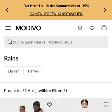
ZUM HAUPTINHALT SPRINGEN
ZUR SUCHE
Der letzte Hauch des Sommers bis zu -35%
DAMEN
HERREN
HANDTASCHEN
Suche nach Marke, Produkt, Style
Rains
Damen
Herren
Produkte: 52
·
Ausgewählte Filter (1)