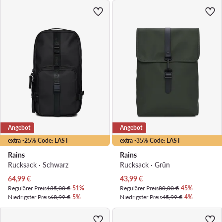
Angebot
Angebot
extra -25% Code: LAST
extra -35% Code: LAST
Rains
Rains
Rucksack · Schwarz
Rucksack · Grün
Aktueller Preis
Aktueller Preis
64,99
€
43,99
€
Regulärer Preis
135,00 €
-51%
Regulärer Preis
80,00 €
-45%
Niedrigster Preis
68,99 €
-5%
Niedrigster Preis
45,99 €
-4%