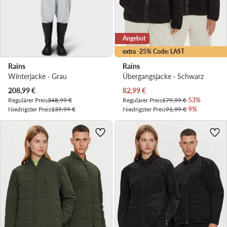
Angebot
extra -25% Code: LAST
Rains
Rains
Winterjacke · Grau
Übergangsjacke · Schwarz
Aktueller Preis
Aktueller Preis
208,99
€
82,99
€
Regulärer Preis
348,99 €
Regulärer Preis
179,99 €
-53%
Niedrigster Preis
139,99 €
Niedrigster Preis
91,99 €
-9%