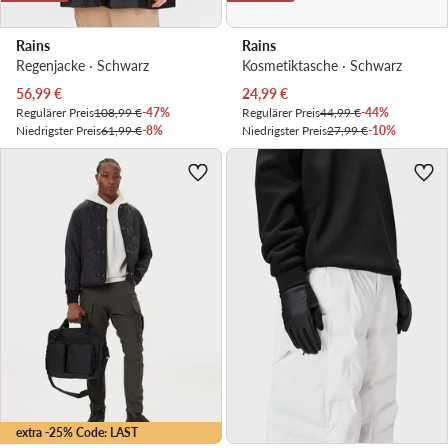
Rains
Rains
Regenjacke · Schwarz
Kosmetiktasche · Schwarz
Aktueller Preis
Aktueller Preis
56,99
€
24,99
€
Regulärer Preis
108,99 €
-47%
Regulärer Preis
44,99 €
-44%
Niedrigster Preis
61,99 €
-8%
Niedrigster Preis
27,99 €
-10%
extra -25% Code: LAST