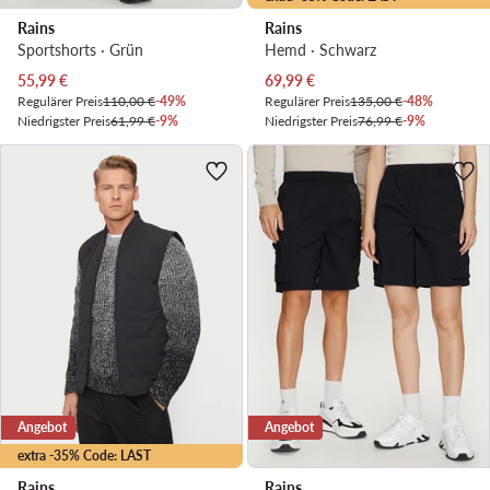
Rains
Rains
Sportshorts · Grün
Hemd · Schwarz
Aktueller Preis
Aktueller Preis
55,99
€
69,99
€
Regulärer Preis
110,00 €
-49%
Regulärer Preis
135,00 €
-48%
Niedrigster Preis
61,99 €
-9%
Niedrigster Preis
76,99 €
-9%
Angebot
Angebot
extra -35% Code: LAST
Rains
Rains