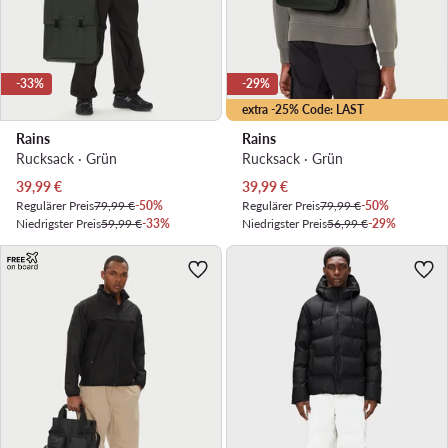
-33%
-29%
extra -25% Code: LAST
Rains
Rains
Rucksack · Grün
Rucksack · Grün
Aktueller Preis
Aktueller Preis
39,99
€
39,99
€
Regulärer Preis
79,99 €
-50%
Regulärer Preis
79,99 €
-50%
Niedrigster Preis
59,99 €
-33%
Niedrigster Preis
56,99 €
-29%