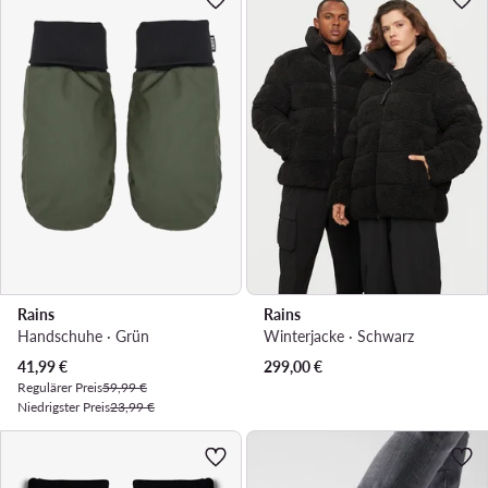
Rains
Rains
Handschuhe · Grün
Winterjacke · Schwarz
Aktueller Preis
41,99
€
299,00
€
Regulärer Preis
59,99 €
Niedrigster Preis
23,99 €