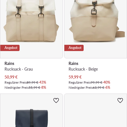
Angebot
Angebot
Rains
Rains
Rucksack · Grau
Rucksack · Beige
Aktueller Preis
Aktueller Preis
50,99
€
59,99
€
Regulärer Preis
89,99 €
-43%
Regulärer Preis
99,99 €
-40%
Niedrigster Preis
55,99 €
-8%
Niedrigster Preis
63,99 €
-6%