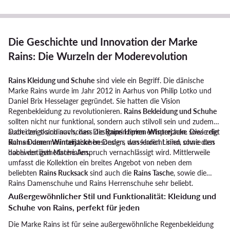
Die Geschichte und Innovation der Marke
Rains: Die Wurzeln der Moderevolution
Rains Kleidung und Schuhe
sind viele ein Begriff. Die dänische
Marke Rains wurde im Jahr 2012 in Aarhus von Philip Lotko und
Daniel Brix Hesselager gegründet. Sie hatten die Vision
Regenbekleidung zu revolutionieren.
Rains Bekleidung und Schuhe
sollten nicht nur funktional, sondern auch stilvoll sein und zudem
auch den skandinavischen Designprinzipien entsprechen. Dies zeigt
Dabei zeigt sich auch, dass die
Rains Herren Winterjacke
sowie die
sich an dem minimalistischen Design, den klaren Linien sowie den
Rains Damen Winterjacke
besonders wasserdicht sind, ohne dass
hochwertigen Materialien.
dabei der ästhetische Anspruch vernachlässigt wird. Mittlerweile
umfasst die Kollektion ein breites Angebot von neben dem
beliebten
Rains Rucksack
sind auch die
Rains Tasche
, sowie die
Rains Damenschuhe und Rains Herrenschuhe sehr beliebt.
Außergewöhnlicher Stil und Funktionalität: Kleidung und
Schuhe von Rains, perfekt für jeden
Die Marke Rains ist für seine außergewöhnliche Regenbekleidung