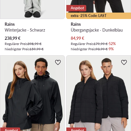
Angebot
extra -25% Code: LAST
Rains
Rains
Winterjacke · Schwarz
Übergangsjacke · Dunkelblau
Aktueller Preis
Aktueller Preis
238,99
€
84,99
€
Regulärer Preis
398,99 €
Regulärer Preis
179,99 €
-52%
Niedrigster Preis
159,99 €
Niedrigster Preis
93,99 €
-9%
Angebot
Angebot