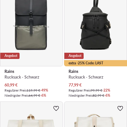
Angebot
Angebot
extra -25% Code: LAST
Rains
Rains
Rucksack · Schwarz
Rucksack · Schwarz
Aktueller Preis
Aktueller Preis
60,99
€
77,99
€
Regulärer Preis
119,99 €
-49%
Regulärer Preis
99,99 €
-22%
Niedrigster Preis
64,99 €
-6%
Niedrigster Preis
82,99 €
-6%