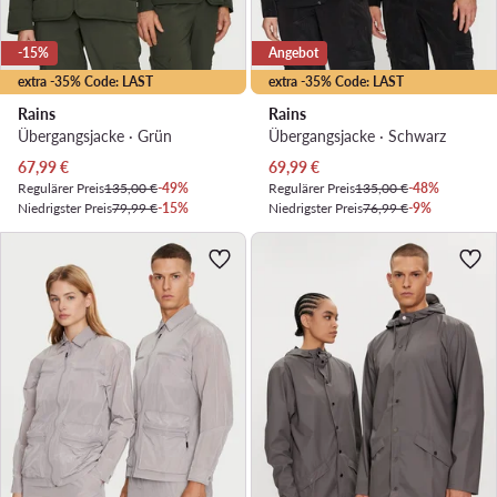
-15%
Angebot
extra -35% Code: LAST
extra -35% Code: LAST
Rains
Rains
Übergangsjacke · Grün
Übergangsjacke · Schwarz
Aktueller Preis
Aktueller Preis
67,99
€
69,99
€
Regulärer Preis
135,00 €
-49%
Regulärer Preis
135,00 €
-48%
Niedrigster Preis
79,99 €
-15%
Niedrigster Preis
76,99 €
-9%