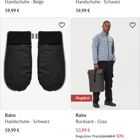
Handschuhe · Beige
Handschuhe · Schwarz
59,99
€
59,99
€
Angebot
Rains
Rains
Handschuhe · Schwarz
Rucksack · Grau
Aktueller Preis
59,99
€
53,99
€
Regulärer Preis
110,00 €
-50%