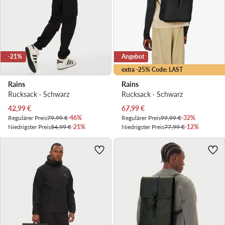
-21%
Angebot
extra -25% Code: LAST
Rains
Rains
Rucksack · Schwarz
Rucksack · Schwarz
Aktueller Preis
Aktueller Preis
42,99
€
67,99
€
Regulärer Preis
79,99 €
-46%
Regulärer Preis
99,99 €
-32%
Niedrigster Preis
54,99 €
-21%
Niedrigster Preis
77,99 €
-12%