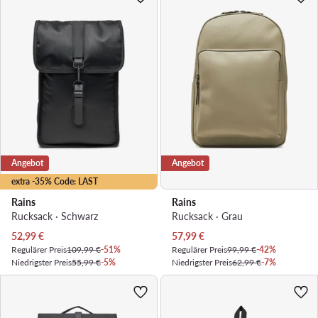
Angebot
Angebot
extra -35% Code: LAST
Rains
Rains
Rucksack · Schwarz
Rucksack · Grau
Aktueller Preis
Aktueller Preis
52,99
€
57,99
€
Regulärer Preis
109,99 €
-51%
Regulärer Preis
99,99 €
-42%
Niedrigster Preis
55,99 €
-5%
Niedrigster Preis
62,99 €
-7%