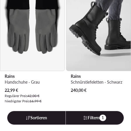
Rains
Rains
Handschuhe · Grau
Schnürstiefeletten · Schwarz
Aktueller Preis
22,99
€
240,00
€
Regulärer Preis
42,00 €
Niedrigster Preis
16,99 €
Sortieren
Filtern
1