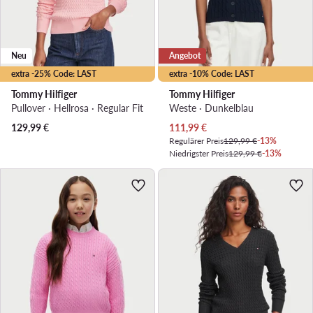
Neu
Angebot
extra -25% Code: LAST
extra -10% Code: LAST
Tommy Hilfiger
Tommy Hilfiger
Pullover · Hellrosa · Regular Fit
Weste · Dunkelblau
Aktueller Preis
129,99
€
111,99
€
Regulärer Preis
129,99 €
-13%
Niedrigster Preis
129,99 €
-13%