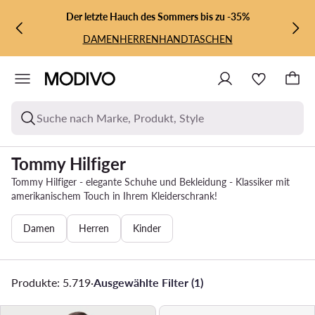
ZUM HAUPTINHALT SPRINGEN
ZUR SUCHE
Der letzte Hauch des Sommers bis zu -35%
DAMEN
HERREN
HANDTASCHEN
Suche nach Marke, Produkt, Style
Tommy Hilfiger
Tommy Hilfiger - elegante Schuhe und Bekleidung - Klassiker mit
amerikanischem Touch in Ihrem Kleiderschrank!
Damen
Herren
Kinder
Produkte: 5.719
·
Ausgewählte Filter (1)