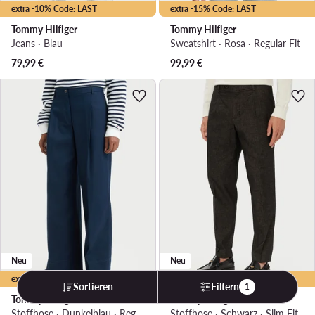
extra -10% Code: LAST
extra -15% Code: LAST
Tommy Hilfiger
Tommy Hilfiger
Jeans · Blau
Sweatshirt · Rosa · Regular Fit
79,99
€
99,99
€
Neu
Neu
extra -25% Code: LAST
extra -25% Code: LAST
Sortieren
Filtern
1
Tommy Hilfiger
Tommy Hilfiger
Stoffhose · Dunkelblau · Regular Fit
Stoffhose · Schwarz · Slim Fit