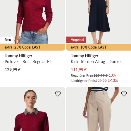
Neu
Angebot
extra -25% Code: LAST
extra -10% Code: LAST
Tommy Hilfiger
Tommy Hilfiger
Pullover · Rot · Regular Fit
Kleid für den Alltag · Dunkelblau · Midi
Aktueller Preis
129,99
€
111,99
€
Regulärer Preis
129,99 €
-13%
Niedrigster Preis
129,99 €
-13%