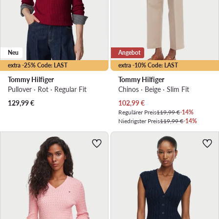
Neu
Angebot
extra -25% Code: LAST
extra -10% Code: LAST
Tommy Hilfiger
Tommy Hilfiger
Pullover · Rot · Regular Fit
Chinos · Beige · Slim Fit
Aktueller Preis
129,99
€
102,99
€
Regulärer Preis
119,99 €
-14%
Niedrigster Preis
119,99 €
-14%