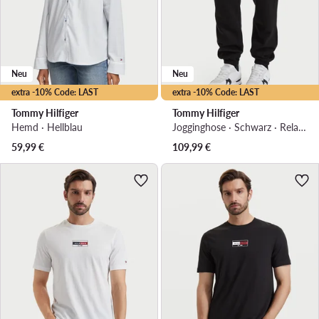
Neu
Neu
extra -10% Code: LAST
extra -10% Code: LAST
Tommy Hilfiger
Tommy Hilfiger
Hemd · Hellblau
Jogginghose · Schwarz · Relaxed Fit
59,99
€
109,99
€