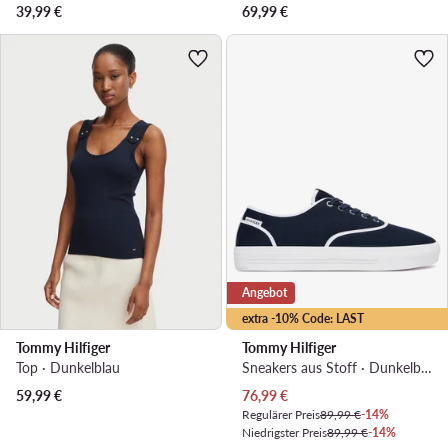
39,99
€
69,99
€
Angebot
extra -10% Code: LAST
Tommy Hilfiger
Tommy Hilfiger
Top · Dunkelblau
Sneakers aus Stoff · Dunkelblau
Aktueller Preis
59,99
€
76,99
€
Regulärer Preis
89,99 €
-14%
Niedrigster Preis
89,99 €
-14%