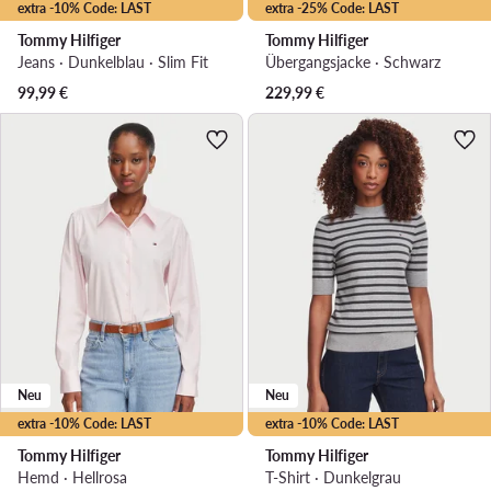
extra -10% Code: LAST
extra -25% Code: LAST
Tommy Hilfiger
Tommy Hilfiger
Jeans · Dunkelblau · Slim Fit
Übergangsjacke · Schwarz
99,99
€
229,99
€
Neu
Neu
extra -10% Code: LAST
extra -10% Code: LAST
Tommy Hilfiger
Tommy Hilfiger
Hemd · Hellrosa
T-Shirt · Dunkelgrau