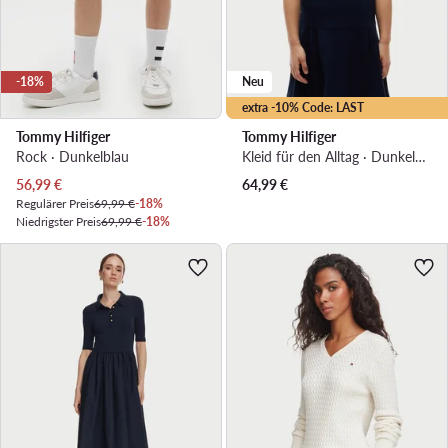
-18%
Neu
extra -10% Code: LAST
Tommy Hilfiger
Tommy Hilfiger
Rock · Dunkelblau
Kleid für den Alltag · Dunkelblau
Aktueller Preis
56,99
€
64,99
€
Regulärer Preis
69,99 €
-18%
Niedrigster Preis
69,99 €
-18%