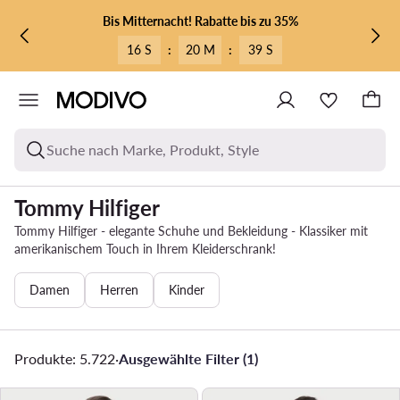
ZUM HAUPTINHALT SPRINGEN
ZUR SUCHE
Bis Mitternacht! Rabatte bis zu 35%
16 S
:
20 M
:
37 S
Suche nach Marke, Produkt, Style
Tommy Hilfiger
Tommy Hilfiger - elegante Schuhe und Bekleidung - Klassiker mit
amerikanischem Touch in Ihrem Kleiderschrank!
Damen
Herren
Kinder
Produkte: 5.722
·
Ausgewählte Filter (1)