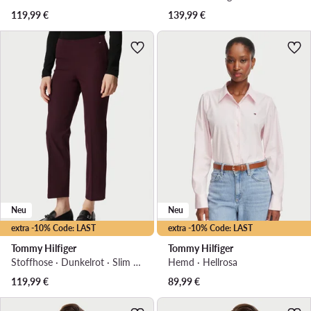
119,99
€
139,99
€
Neu
Neu
extra -10% Code: LAST
extra -10% Code: LAST
Tommy Hilfiger
Tommy Hilfiger
Stoffhose · Dunkelrot · Slim Fit
Hemd · Hellrosa
119,99
€
89,99
€