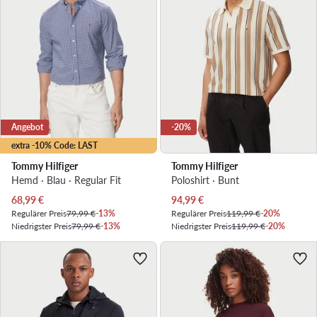
Angebot
-20%
extra -10% Code: LAST
Tommy Hilfiger
Tommy Hilfiger
Hemd · Blau · Regular Fit
Poloshirt · Bunt
Aktueller Preis
Aktueller Preis
68,99
€
94,99
€
Regulärer Preis
79,99 €
-13%
Regulärer Preis
119,99 €
-20%
Niedrigster Preis
79,99 €
-13%
Niedrigster Preis
119,99 €
-20%