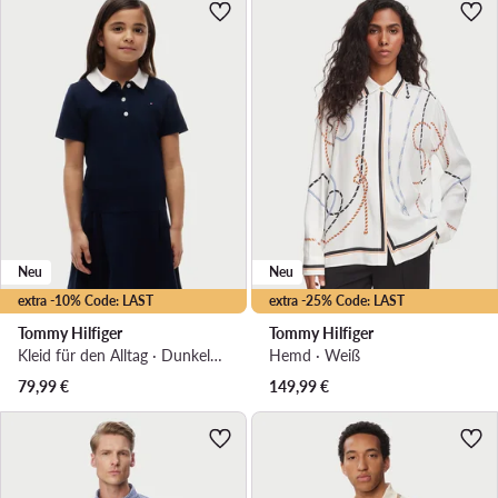
Neu
Neu
extra -10% Code: LAST
extra -25% Code: LAST
Tommy Hilfiger
Tommy Hilfiger
Kleid für den Alltag · Dunkelblau
Hemd · Weiß
79,99
€
149,99
€