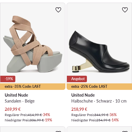
-19%
Angebot
extra -35% Code: LAST
extra -25% Code: LAST
United Nude
United Nude
Sandalen · Beige
Halbschuhe · Schwarz · 10 cm
Aktueller Preis
Aktueller Preis
269,99
€
218,99
€
Regulärer Preis
414,99 €
-34%
Regulärer Preis
344,99 €
-36%
Niedrigster Preis
336,99 €
-19%
Niedrigster Preis
254,99 €
-14%