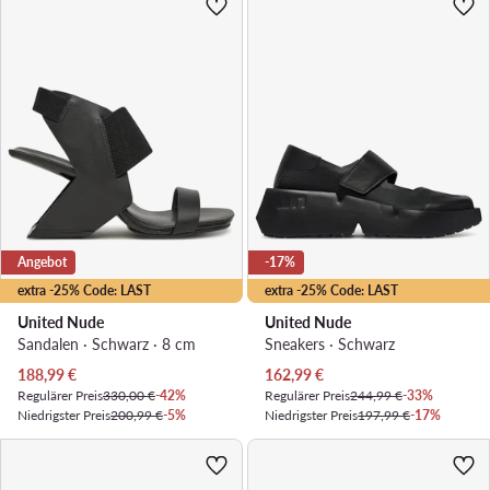
Angebot
-17%
extra -25% Code: LAST
extra -25% Code: LAST
United Nude
United Nude
Sandalen · Schwarz · 8 cm
Sneakers · Schwarz
Aktueller Preis
Aktueller Preis
188,99
€
162,99
€
Regulärer Preis
330,00 €
-42%
Regulärer Preis
244,99 €
-33%
Niedrigster Preis
200,99 €
-5%
Niedrigster Preis
197,99 €
-17%