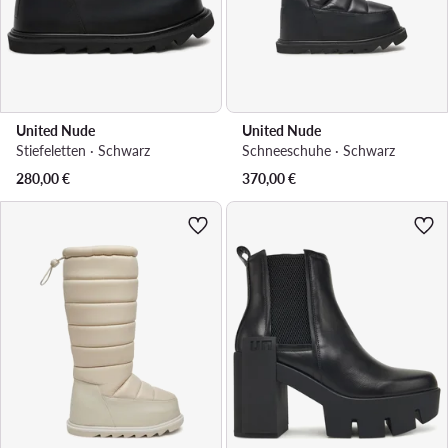
United Nude
United Nude
Stiefeletten · Schwarz
Schneeschuhe · Schwarz
280,00
€
370,00
€