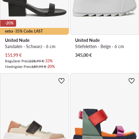
-20%
extra -35% Code: LAST
United Nude
United Nude
Sandalen · Schwarz · 6 cm
Stiefeletten · Beige · 6 cm
Aktueller Preis
151,99
€
345,00
€
Regulärer Preis
228,99 €
-33%
Niedrigster Preis
189,99 €
-20%