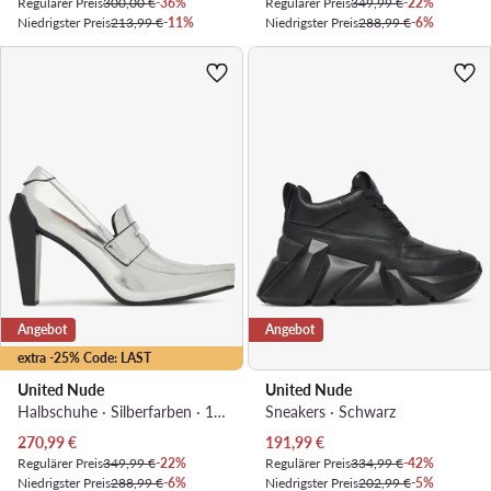
Regulärer Preis
300,00 €
-36%
Regulärer Preis
349,99 €
-22%
Niedrigster Preis
213,99 €
-11%
Niedrigster Preis
288,99 €
-6%
Angebot
Angebot
extra -25% Code: LAST
United Nude
United Nude
Halbschuhe · Silberfarben · 10.5 cm
Sneakers · Schwarz
Aktueller Preis
Aktueller Preis
270,99
€
191,99
€
Regulärer Preis
349,99 €
-22%
Regulärer Preis
334,99 €
-42%
Niedrigster Preis
288,99 €
-6%
Niedrigster Preis
202,99 €
-5%