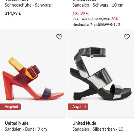
Schneeschuhe · Schwarz
Sandalen · Schwarz · 10 cm
Aktueller Preis
314,99
€
195,99
€
Regulärer Preis
279,99 €
-30%
Niedrigster Preis
230,99 €
-15%
Angebot
Angebot
United Nude
United Nude
Sandalen · Bunt · 9 cm
Sandalen · Silberfarben · 10 cm