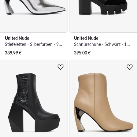
United Nude
United Nude
Stiefeletten · Silberfarben · 9 cm
Schnürschuhe · Schwarz · 10 cm
389,99
€
395,00
€