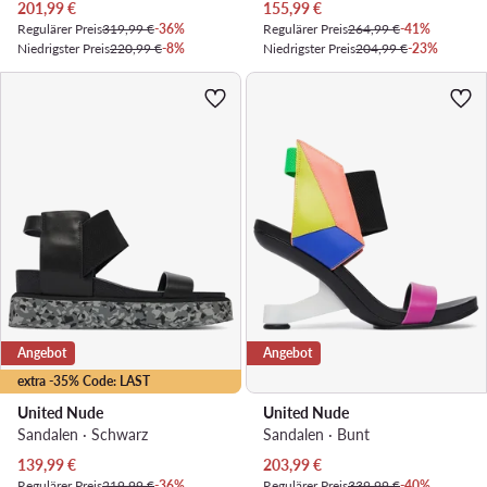
Aktueller Preis
Aktueller Preis
201,99
€
155,99
€
Regulärer Preis
319,99 €
-36%
Regulärer Preis
264,99 €
-41%
Niedrigster Preis
220,99 €
-8%
Niedrigster Preis
204,99 €
-23%
Angebot
Angebot
extra -35% Code: LAST
United Nude
United Nude
Sandalen · Schwarz
Sandalen · Bunt
Aktueller Preis
Aktueller Preis
139,99
€
203,99
€
Regulärer Preis
219,99 €
-36%
Regulärer Preis
339,99 €
-40%