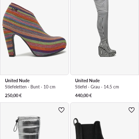
United Nude
United Nude
Stiefeletten · Bunt · 10 cm
Stiefel · Grau · 14.5 cm
250,00
€
440,00
€