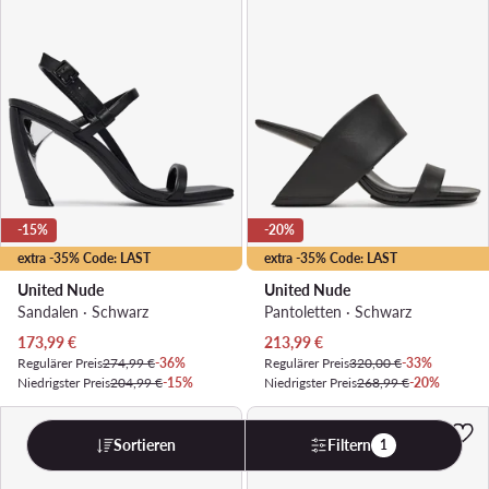
-15%
-20%
extra -35% Code: LAST
extra -35% Code: LAST
United Nude
United Nude
Sandalen · Schwarz
Pantoletten · Schwarz
Aktueller Preis
Aktueller Preis
173,99
€
213,99
€
Regulärer Preis
274,99 €
-36%
Regulärer Preis
320,00 €
-33%
Niedrigster Preis
204,99 €
-15%
Niedrigster Preis
268,99 €
-20%
Sortieren
Filtern
1