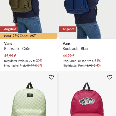
Angebot
Angebot
extra -25% Code: LAST
Vans
Vans
Rucksack · Grün
Rucksack · Blau
Aktueller Preis
Aktueller Preis
45,99
€
44,99
€
Regulärer Preis
65,99 €
-30%
Regulärer Preis
65,99 €
-31%
Niedrigster Preis
49,99 €
-8%
Niedrigster Preis
46,99 €
-4%