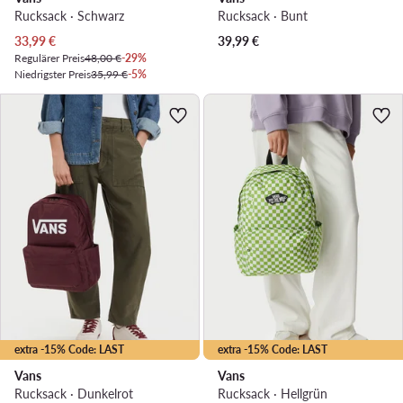
Rucksack · Schwarz
Rucksack · Bunt
Aktueller Preis
33,99
€
39,99
€
Regulärer Preis
48,00 €
-29%
Niedrigster Preis
35,99 €
-5%
extra -15% Code: LAST
extra -15% Code: LAST
Vans
Vans
Rucksack · Dunkelrot
Rucksack · Hellgrün