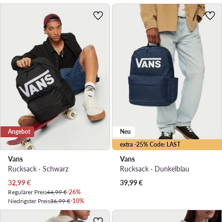
Angebot
Neu
extra -25% Code: LAST
Vans
Vans
Rucksack · Schwarz
Rucksack · Dunkelblau
Aktueller Preis
32,99
€
39,99
€
Regulärer Preis
44,99 €
-26%
Niedrigster Preis
36,99 €
-10%