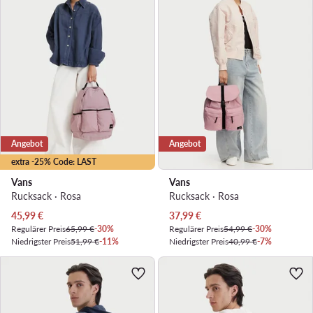
Angebot
Angebot
extra -25% Code: LAST
Vans
Vans
Rucksack · Rosa
Rucksack · Rosa
Aktueller Preis
Aktueller Preis
45,99
€
37,99
€
Regulärer Preis
65,99 €
-30%
Regulärer Preis
54,99 €
-30%
Niedrigster Preis
51,99 €
-11%
Niedrigster Preis
40,99 €
-7%