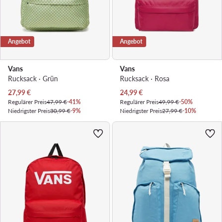
Angebot
Angebot
Vans
Vans
Rucksack · Grün
Rucksack · Rosa
Aktueller Preis
Aktueller Preis
27,99
€
24,99
€
Regulärer Preis
47,99 €
-41%
Regulärer Preis
49,99 €
-50%
Niedrigster Preis
30,99 €
-9%
Niedrigster Preis
27,99 €
-10%