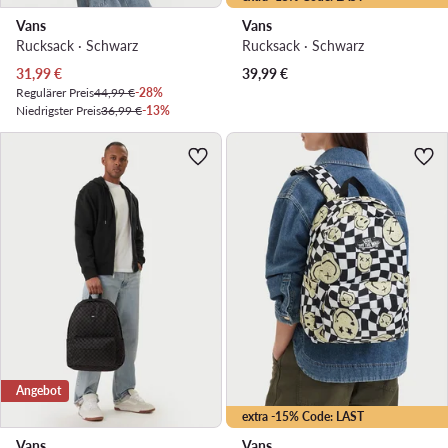
Vans
Vans
Rucksack · Schwarz
Rucksack · Schwarz
Aktueller Preis
31,99
€
39,99
€
Regulärer Preis
44,99 €
-28%
Niedrigster Preis
36,99 €
-13%
Angebot
extra -15% Code: LAST
Vans
Vans