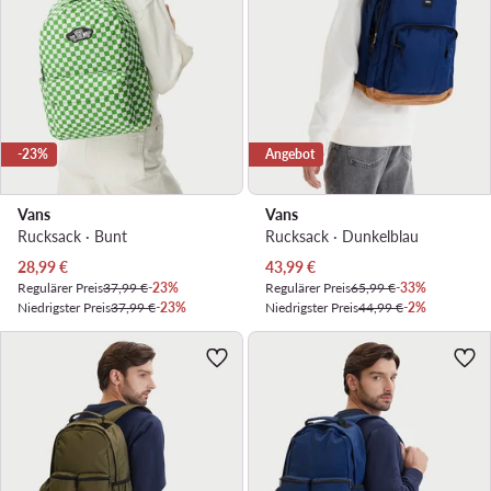
-23%
Angebot
Vans
Vans
Rucksack · Bunt
Rucksack · Dunkelblau
Aktueller Preis
Aktueller Preis
28,99
€
43,99
€
Regulärer Preis
37,99 €
-23%
Regulärer Preis
65,99 €
-33%
Niedrigster Preis
37,99 €
-23%
Niedrigster Preis
44,99 €
-2%