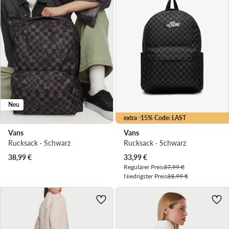
Neu
extra -15% Code: LAST
Vans
Vans
Rucksack · Schwarz
Rucksack · Schwarz
Aktueller Preis
38,99
€
33,99
€
Regulärer Preis
37,99 €
Niedrigster Preis
33,99 €