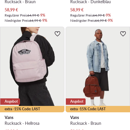
Rucksack · Braun
Rucksack · Dunkelblau
Aktueller Preis
Aktueller Preis
58,99
€
58,99
€
Regulärer Preis
64,99 €
-9%
Regulärer Preis
64,99 €
-9%
Niedrigster Preis
64,99 €
-9%
Niedrigster Preis
64,99 €
-9%
Angebot
Angebot
extra -15% Code: LAST
extra -15% Code: LAST
Vans
Vans
Rucksack · Hellrosa
Rucksack · Braun