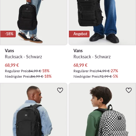
-18%
Angebot
Vans
Vans
Rucksack · Schwarz
Rucksack · Schwarz
Aktueller Preis
Aktueller Preis
68,99
€
68,99
€
Regulärer Preis
84,99 €
-18%
Regulärer Preis
94,99 €
-27%
Niedrigster Preis
84,99 €
-18%
Niedrigster Preis
72,99 €
-5%