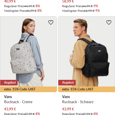
Aktueller Preis
Aktueller Preis
40,99
€
58,99
€
Regulärer Preis
44,99 €
-8%
Regulärer Preis
64,99 €
-9%
Niedrigster Preis
44,99 €
-8%
Niedrigster Preis
64,99 €
-9%
Angebot
Angebot
extra -15% Code: LAST
extra -15% Code: LAST
Vans
Vans
Rucksack · Creme
Rucksack · Schwarz
Aktueller Preis
Aktueller Preis
43,99
€
43,99
€
Regulärer Preis
47,99 €
-8%
Regulärer Preis
47,99 €
-8%