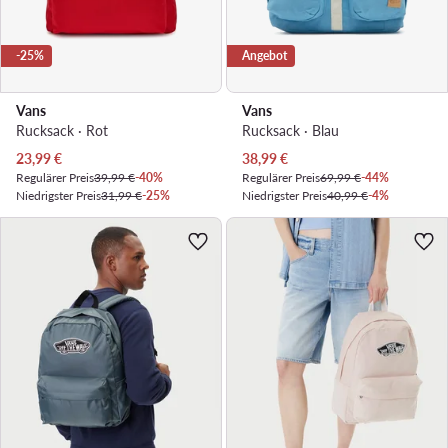
-25%
Angebot
Vans
Vans
Rucksack · Rot
Rucksack · Blau
Aktueller Preis
Aktueller Preis
23,99
€
38,99
€
Regulärer Preis
39,99 €
-40%
Regulärer Preis
69,99 €
-44%
Niedrigster Preis
31,99 €
-25%
Niedrigster Preis
40,99 €
-4%