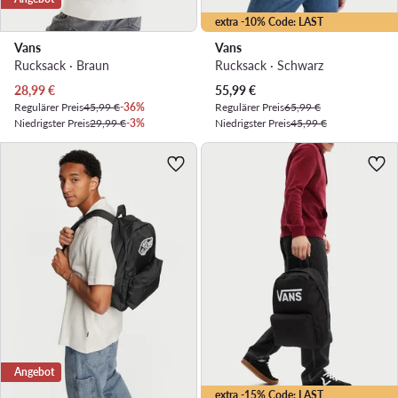
extra -10% Code: LAST
Vans
Vans
Rucksack · Braun
Rucksack · Schwarz
Aktueller Preis
Aktueller Preis
28,99
€
55,99
€
Regulärer Preis
45,99 €
-36%
Regulärer Preis
65,99 €
Niedrigster Preis
29,99 €
-3%
Niedrigster Preis
45,99 €
Angebot
extra -15% Code: LAST