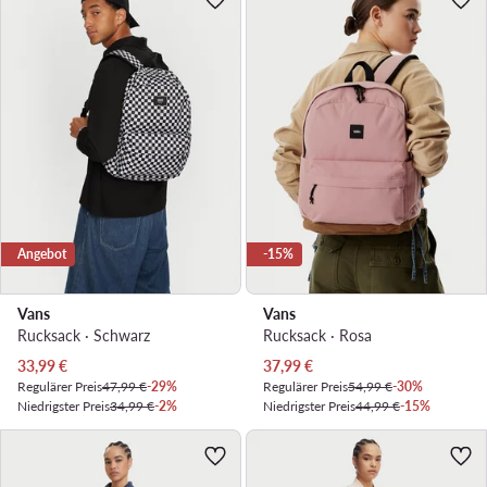
Angebot
-15%
Vans
Vans
Rucksack · Schwarz
Rucksack · Rosa
Aktueller Preis
Aktueller Preis
33,99
€
37,99
€
Regulärer Preis
47,99 €
-29%
Regulärer Preis
54,99 €
-30%
Niedrigster Preis
34,99 €
-2%
Niedrigster Preis
44,99 €
-15%