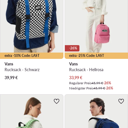
-26%
extra -10% Code: LAST
extra -25% Code: LAST
Vans
Vans
Rucksack · Schwarz
Rucksack · Hellrosa
Aktueller Preis
39,99
€
33,99
€
Regulärer Preis
45,99 €
-26%
Niedrigster Preis
45,99 €
-26%