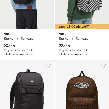
extra -15% Code: LAST
Vans
Vans
Rucksack · Schwarz
Rucksack · Schwarz
Aktueller Preis
Aktueller Preis
52,99
€
33,99
€
Regulärer Preis
65,99 €
Regulärer Preis
37,99 €
Niedrigster Preis
42,99 €
Niedrigster Preis
33,99 €