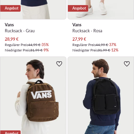
Angebot
Angebot
Vans
Vans
Rucksack · Grau
Rucksack · Rosa
Aktueller Preis
Aktueller Preis
28,99
€
27,99
€
Regulärer Preis
44,99 €
-35%
Regulärer Preis
44,99 €
-37%
Niedrigster Preis
31,99 €
-9%
Niedrigster Preis
31,99 €
-12%
Angebot