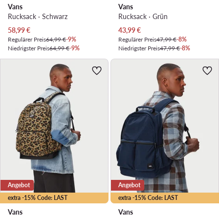
Vans
Vans
Rucksack · Schwarz
Rucksack · Grün
Aktueller Preis
Aktueller Preis
58,99
€
43,99
€
Regulärer Preis
64,99 €
-9%
Regulärer Preis
47,99 €
-8%
Niedrigster Preis
64,99 €
-9%
Niedrigster Preis
47,99 €
-8%
Angebot
Angebot
extra -15% Code: LAST
extra -15% Code: LAST
Vans
Vans