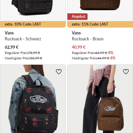
Angebot
extra -10% Code: LAST
extra -15% Code: LAST
Vans
Vans
Rucksack · Schwarz
Rucksack · Braun
Aktueller Preis
Aktueller Preis
62,99
€
40,99
€
Regulärer Preis
73,99 €
Regulärer Preis
44,99 €
-8%
Niedrigster Preis
53,99 €
Niedrigster Preis
44,99 €
-8%