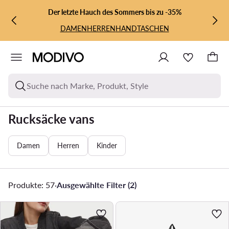
ZUM HAUPTINHALT SPRINGEN
ZUR SUCHE
Der letzte Hauch des Sommers bis zu -35%
DAMEN
HERREN
HANDTASCHEN
Suche nach Marke, Produkt, Style
Rucksäcke vans
Damen
Herren
Kinder
Produkte: 57
·
Ausgewählte Filter (2)