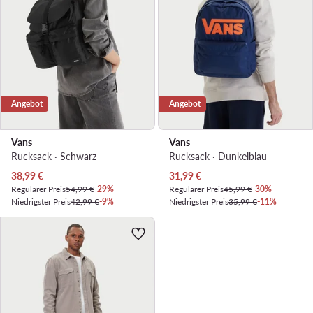
Angebot
Angebot
Vans
Vans
Rucksack · Schwarz
Rucksack · Dunkelblau
Aktueller Preis
Aktueller Preis
38,99
€
31,99
€
Regulärer Preis
54,99 €
-29%
Regulärer Preis
45,99 €
-30%
Niedrigster Preis
42,99 €
-9%
Niedrigster Preis
35,99 €
-11%