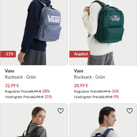
-21%
Angebot
Vans
Vans
Rucksack · Grün
Rucksack · Grün
Aktueller Preis
Aktueller Preis
32,99
€
28,99
€
Regulärer Preis
45,99 €
-28%
Regulärer Preis
45,99 €
-36%
Niedrigster Preis
41,99 €
-21%
Niedrigster Preis
31,99 €
-9%