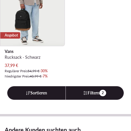
Angebot
Vans
Rucksack · Schwarz
Aktueller Preis
37,99
€
Regulärer Preis
54,99 €
-30%
Niedrigster Preis
40,99 €
-7%
Sortieren
Filtern
2
Andere Kunden suchten auch