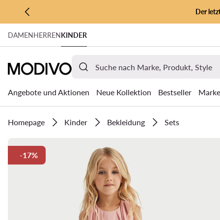
Der let
ZUM HAUPTINHALT SPRINGEN
DAMEN
HERREN
KINDER
ZUR SUCHE
Angebote und Aktionen
Neue Kollektion
Bestseller
Mark
Homepage
Kinder
Bekleidung
Sets
-17%