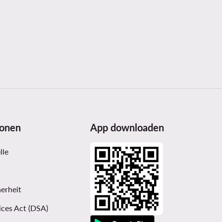
ionen
App downloaden
lle
erheit
ices Act (DSA)