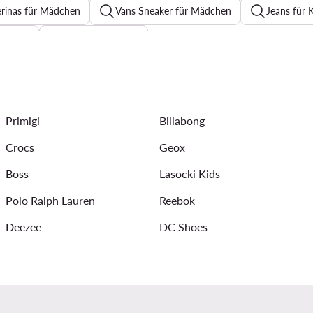
erinas für Mädchen
Vans Sneaker für Mädchen
Jeans für 
 Kinder
Hosen für Kinder
nder
Schuhe für Mädchen Froddo
adidas Schuhe Kinder 
Sonnenbrillen für Kinder
Strampler für Kinder
Kindersc
Primigi
Billabong
rts für Kinder
Crocs
Geox
Boss
Lasocki Kids
Polo Ralph Lauren
Reebok
Deezee
DC Shoes