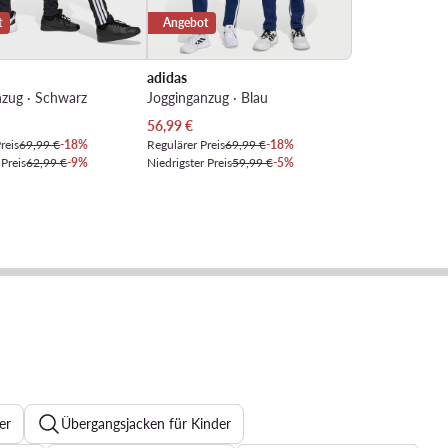
t
Angebot
adidas
nzug · Schwarz
Jogginganzug · Blau
Preis
Aktueller Preis
56,99
€
reis
69,99 €
-18%
Regulärer Preis
69,99 €
-18%
 Preis
62,99 €
-9%
Niedrigster Preis
59,99 €
-5%
er
Übergangsjacken für Kinder