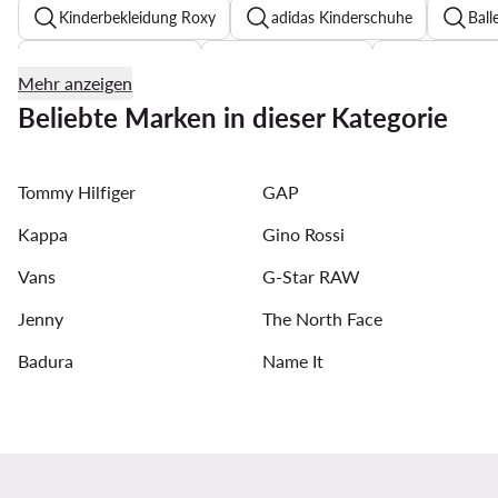
Kinderbekleidung Roxy
adidas Kinderschuhe
Ball
Laufschuhe Kinder
Bodys für Kinder
Hemden für
Mehr anzeigen
Caps für Kinder
Pyjamas für Kinder
Shorts für Ki
Beliebte Marken in dieser Kategorie
Jogginghosen für Kinder
Weiße Ballerinas Mädchen
Tommy Hilfiger
GAP
Sandalen für Jungen
Puma Kinderschuhe
Poloshi
Kappa
Gino Rossi
Vans
G-Star RAW
Jenny
The North Face
Badura
Name It