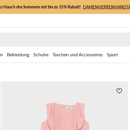
zte Hauch des Sommers mit bis zu 35% Rabatt!
DAMEN
HERREN
HANDT
en
Bekleidung
Schuhe
Taschen und Accessoires
Sport