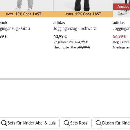
Angebo
extra -15% Code: LAST
extra -15% Code: LAST
ebok
adidas
adidas
ginganzug · Grau
Jogginganzug · Schwarz
Jogginga
Aktueller Preis
Aktueller 
99
€
60,99
€
56,99
€
Regulärer Preis
64,99 €
Regulärer P
Niedrigster Preis
47,99 €
Niedrigster
Sets für Kinder Abel & Lula
Sets Rosa
Blusen für Kind