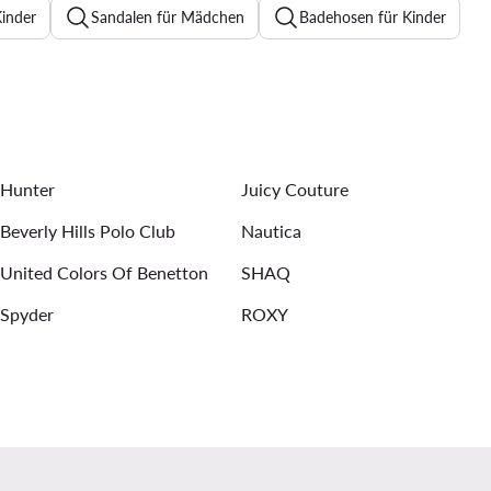
Kinder
Sandalen für Mädchen
Badehosen für Kinder
Mädchen
Basketballschuhe Kinder
huhe Mit Absatz
Jumpsuits für Kinder
Hunter
Juicy Couture
Beverly Hills Polo Club
Nautica
United Colors Of Benetton
SHAQ
Spyder
ROXY