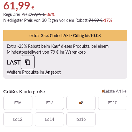
61,99
Aktueller Preis 61,99 €
€
Regulärer Preis:
97,99 €
-36%
Niedrigster Preis von 30 Tagen vor dem Rabatt:
74,99 €
-17%
extra -25% Code: LAST
· Gültig bis
10
.
08
Extra -25% Rabatt beim Kauf dieses Produkts, bei einem
Mindestbestellwert von 79 € im Warenkorb
LAST
Weitere Produkte im Angebot
Größe:
Kindergröße
Letzte Artikel
6
7
8
10
12
14
16