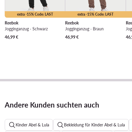
extra -15% Code: LAST
extra -15% Code: LAST
Reebok
Reebok
Re
Jogginganzug · Schwarz
Jogginganzug · Braun
Jog
46,99
€
46,99
€
46,
Andere Kunden suchten auch
Kinder Abel & Lula
Bekleidung für Kinder Abel & Lula