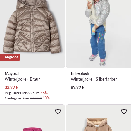
Angebot
Mayoral
Billieblush
Winterjacke · Braun
Winterjacke · Silberfarben
Aktueller Preis
33,99
€
89,99
€
Regulärer Preis
63,50 €
-46%
Niedrigster Preis
37,99 €
-10%