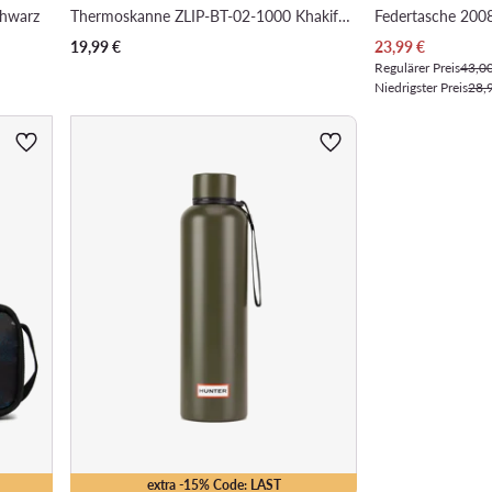
chwarz
Thermoskanne ZLIP-BT-02-1000 Khakifarben
Federtasche 200
Aktueller Preis
19,99
€
23,99
€
Regulärer Preis
43,0
Niedrigster Preis
28,
extra -15% Code: LAST