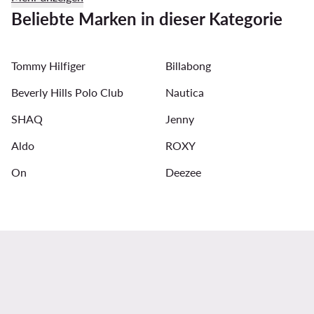
Abendkleider
Anzugsakkos für Herren
Basketball
Beliebte Marken in dieser Kategorie
Halsketten für Damen
Laufshorts Herren
Jumpsui
Tommy Hilfiger
Billabong
Beverly Hills Polo Club
Nautica
SHAQ
Jenny
Aldo
ROXY
On
Deezee