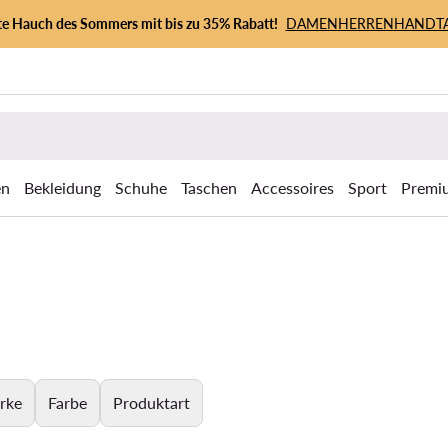
zte Hauch des Sommers mit bis zu 35% Rabatt!
DAMEN
HERREN
HANDT
en
Bekleidung
Schuhe
Taschen
Accessoires
Sport
Premi
rke
Farbe
Produktart