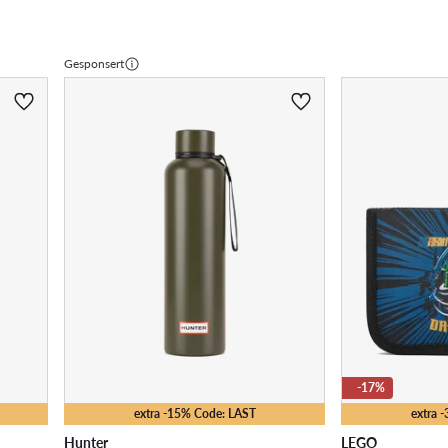
Gesponsert
-17%
extra -15% Code: LAST
extra 
Hunter
LEGO