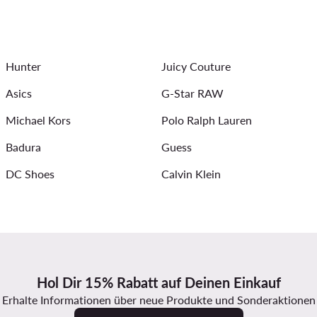
schuhe Kinder
Herrenarmbänder
Pantoletten für Damen
ts für Kinder
Sommerkleider
Armbänder für Damen
Hunter
Juicy Couture
Asics
G-Star RAW
Michael Kors
Polo Ralph Lauren
Badura
Guess
DC Shoes
Calvin Klein
Hol Dir 15% Rabatt auf Deinen Einkauf
Erhalte Informationen über neue Produkte und Sonderaktionen