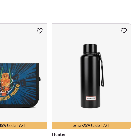
-35% Code: LAST
extra -25% Code: LAST
Hunter