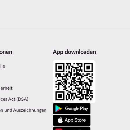
ionen
App downloaden
lle
erheit
ices Act (DSA)
n und Auszeichnungen