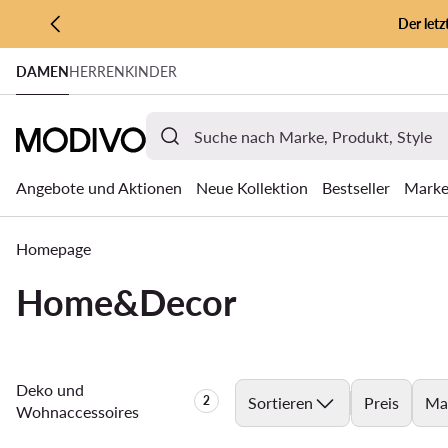
Der let
ZUM HAUPTINHALT SPRINGEN
DAMEN
HERREN
KINDER
ZUR SUCHE
Angebote und Aktionen
Neue Kollektion
Bestseller
Mark
Homepage
Home&Decor
Deko und
Anzahl der Produkte:
2
Sortieren
Preis
Ma
Wohnaccessoires