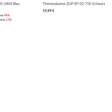
85-2404 Blau
Thermoskanne ZLIP-BT-02-750 Schwarz
19,99
€
0 €
-44%
99 €
-17%