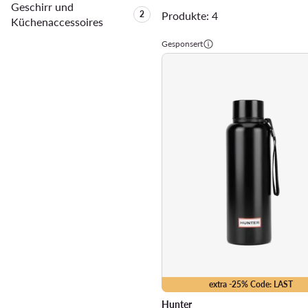
Geschirr und
Anzahl der Produkte:
2
Produkte: 4
Küchenaccessoires
Gesponsert
extra -25% Code: LAST
Hunter