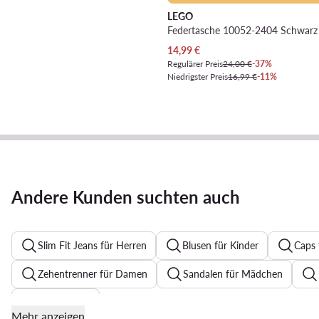
LEGO
Federtasche 10052-2404 Schwarz
Aktueller Preis
14,99
€
Regulärer Preis
24,00 €
-37%
Niedrigster Preis
16,99 €
-11%
Andere Kunden suchten auch
Slim Fit Jeans für Herren
Blusen für Kinder
Caps
Zehentrenner für Damen
Sandalen für Mädchen
Jeanskleider
Mehr anzeigen