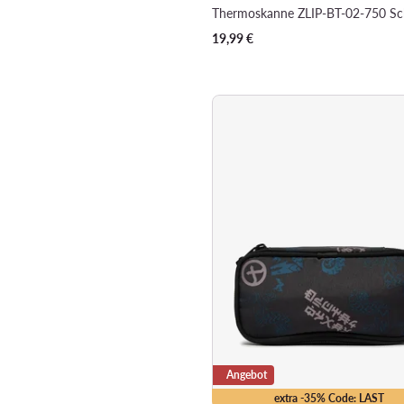
Thermoskanne ZLIP-BT-02-750 S
19,99
€
Angebot
extra -35% Code: LAST