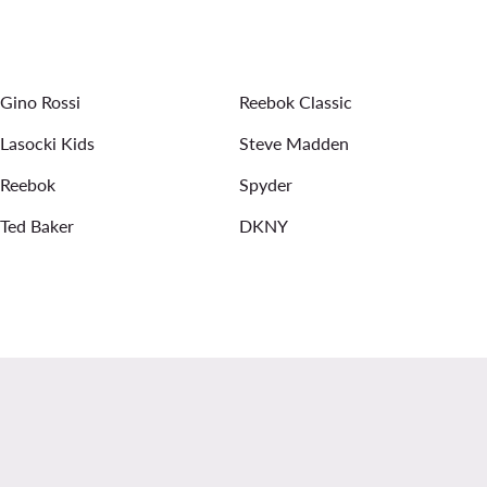
Jogginghosen für Kinder
Strickkleider
Sandalen für Jungen
Poloshirts für Herren
Gino Rossi
Reebok Classic
Lasocki Kids
Steve Madden
Reebok
Spyder
Ted Baker
DKNY