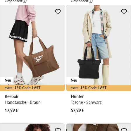
Gesponsert
Gesponsert
Neu
Neu
extra -15% Code: LAST
extra -15% Code: LAST
Reebok
Hunter
Handtasche · Braun
Tasche · Schwarz
17,99
€
57,99
€