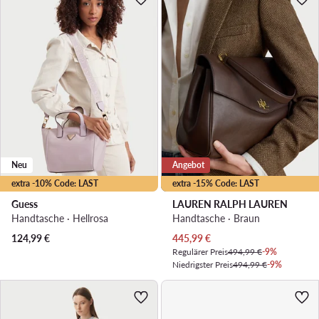
Neu
Angebot
extra -10% Code: LAST
extra -15% Code: LAST
Guess
LAUREN RALPH LAUREN
Handtasche · Hellrosa
Handtasche · Braun
Aktueller Preis
124,99
€
445,99
€
Regulärer Preis
494,99 €
-9%
Niedrigster Preis
494,99 €
-9%