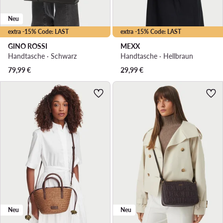
Neu
extra -15% Code: LAST
extra -15% Code: LAST
GINO ROSSI
MEXX
Handtasche · Schwarz
Handtasche · Hellbraun
79,99
€
29,99
€
Neu
Neu