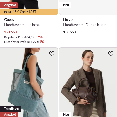
Angebot
Neu
extra -15% Code: LAST
Guess
Liu Jo
Handtasche · Hellrosa
Handtasche · Dunkelbraun
Aktueller Preis
121,99
€
158,99
€
Regulärer Preis
134,99 €
-9%
Niedrigster Preis
134,99 €
-9%
Trending
Angebot
Neu