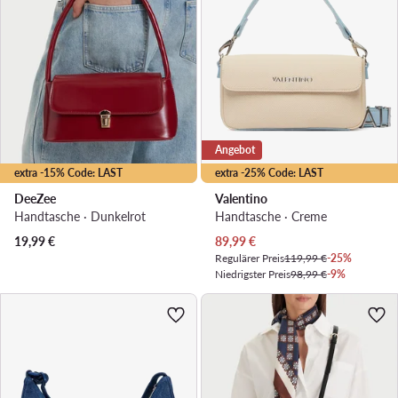
Angebot
extra -15% Code: LAST
extra -25% Code: LAST
DeeZee
Valentino
Handtasche · Dunkelrot
Handtasche · Creme
Aktueller Preis
19,99
€
89,99
€
Regulärer Preis
119,99 €
-25%
Niedrigster Preis
98,99 €
-9%