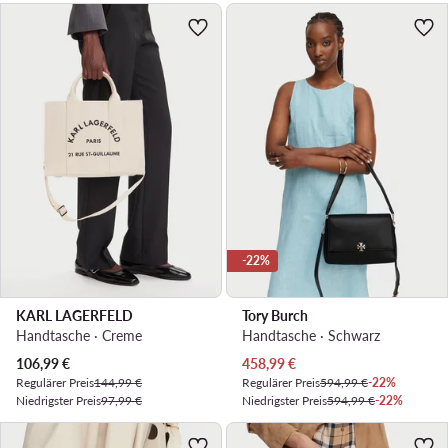
-22%
KARL LAGERFELD
Tory Burch
Handtasche · Creme
Handtasche · Schwarz
Aktueller Preis
Aktueller Preis
106,99
€
458,99
€
Regulärer Preis
144,99 €
Regulärer Preis
594,99 €
-22%
Niedrigster Preis
97,99 €
Niedrigster Preis
594,99 €
-22%