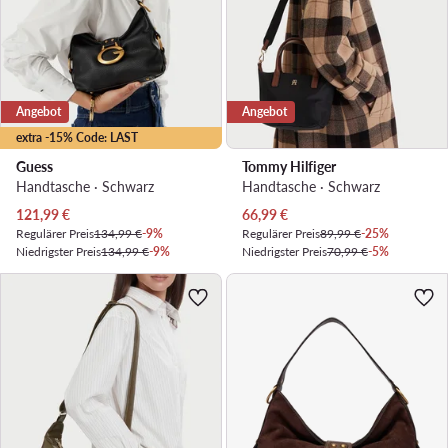
Angebot
Angebot
extra -15% Code: LAST
Guess
Tommy Hilfiger
Handtasche · Schwarz
Handtasche · Schwarz
Aktueller Preis
Aktueller Preis
121,99
€
66,99
€
Regulärer Preis
134,99 €
-9%
Regulärer Preis
89,99 €
-25%
Niedrigster Preis
134,99 €
-9%
Niedrigster Preis
70,99 €
-5%