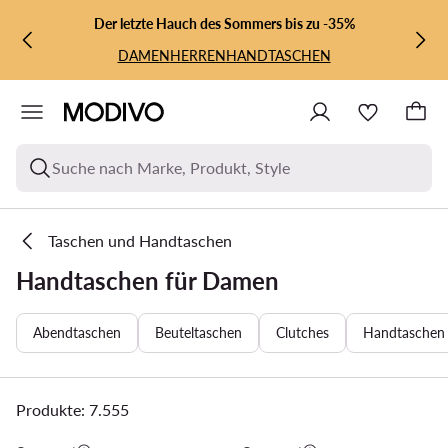
ZUM HAUPTINHALT SPRINGEN
ZUR SUCHE
Der letzte Hauch des Sommers bis zu -35%
DAMEN
HERREN
HANDTASCHEN
Suche nach Marke, Produkt, Style
Taschen und Handtaschen
Handtaschen für Damen
Abendtaschen
Beuteltaschen
Clutches
Handtaschen 
Produkte: 7.555