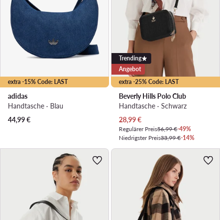
Trending
Angebot
extra -15% Code: LAST
extra -25% Code: LAST
adidas
Beverly Hills Polo Club
Handtasche · Blau
Handtasche · Schwarz
Aktueller Preis
44,99
€
28,99
€
Regulärer Preis
56,99 €
-49%
Niedrigster Preis
33,99 €
-14%