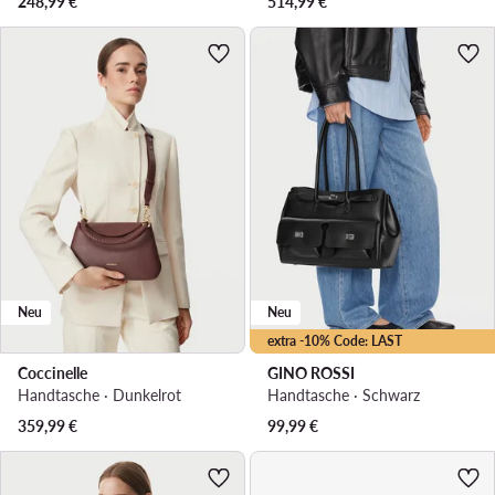
248,99
€
514,99
€
Neu
Neu
extra -10% Code: LAST
Coccinelle
GINO ROSSI
Handtasche · Dunkelrot
Handtasche · Schwarz
359,99
€
99,99
€