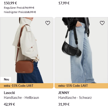
Aktueller Preis
150,99
€
17,99
€
Regulärer Preis
174,99 €
Niedrigster Preis
118,99 €
Neu
extra -15% Code: LAST
extra -15% Code: LAST
Lasocki
JENNY
Handtasche · Hellbraun
Handtasche · Schwarz
42,99
€
31,99
€