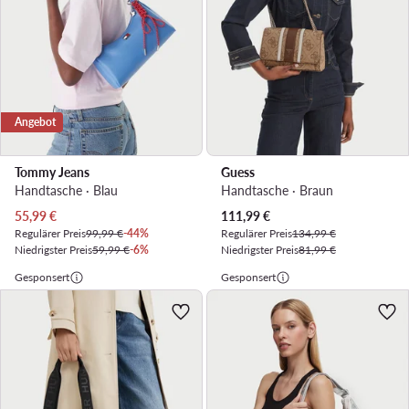
Angebot
Tommy Jeans
Guess
Handtasche · Blau
Handtasche · Braun
Aktueller Preis
Aktueller Preis
55,99
€
111,99
€
Regulärer Preis
99,99 €
-44%
Regulärer Preis
134,99 €
Niedrigster Preis
59,99 €
-6%
Niedrigster Preis
81,99 €
Gesponsert
Gesponsert