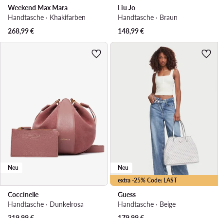
Weekend Max Mara
Liu Jo
Handtasche · Khakifarben
Handtasche · Braun
268,99
€
148,99
€
Neu
Neu
extra -25% Code: LAST
Coccinelle
Guess
Handtasche · Dunkelrosa
Handtasche · Beige
319,99
€
179,99
€