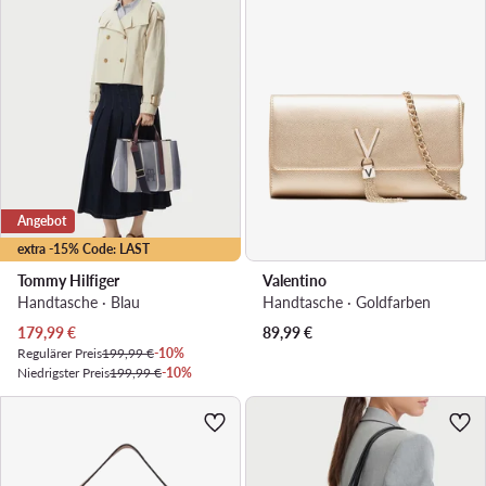
Angebot
extra -15% Code: LAST
Tommy Hilfiger
Valentino
Handtasche · Blau
Handtasche · Goldfarben
Aktueller Preis
179,99
€
89,99
€
Regulärer Preis
199,99 €
-10%
Niedrigster Preis
199,99 €
-10%