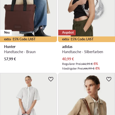
Neu
Angebot
extra -15% Code: LAST
extra -15% Code: LAST
Hunter
adidas
Handtasche · Braun
Handtasche · Silberfarben
Aktueller Preis
57,99
€
40,99
€
Regulärer Preis
44,99 €
-8%
Niedrigster Preis
44,99 €
-8%