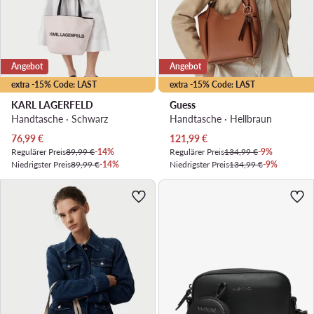
Angebot
Angebot
extra -15% Code: LAST
extra -15% Code: LAST
KARL LAGERFELD
Guess
Handtasche · Schwarz
Handtasche · Hellbraun
Aktueller Preis
Aktueller Preis
76,99
€
121,99
€
Regulärer Preis
89,99 €
-14%
Regulärer Preis
134,99 €
-9%
Niedrigster Preis
89,99 €
-14%
Niedrigster Preis
134,99 €
-9%