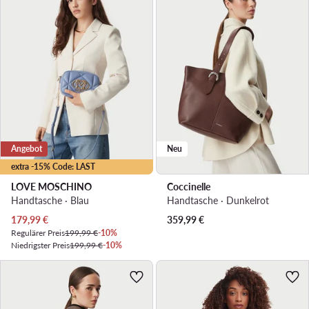
Angebot
Neu
extra -15% Code: LAST
LOVE MOSCHINO
Coccinelle
Handtasche · Blau
Handtasche · Dunkelrot
Aktueller Preis
179,99
€
359,99
€
Regulärer Preis
199,99 €
-10%
Niedrigster Preis
199,99 €
-10%