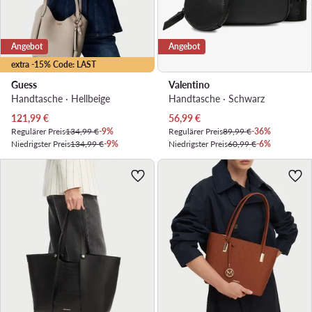
Angebot
Angebot
extra -15% Code: LAST
Guess
Valentino
Handtasche · Hellbeige
Handtasche · Schwarz
Aktueller Preis
Aktueller Preis
121,99
€
56,99
€
Regulärer Preis
134,99 €
-9%
Regulärer Preis
89,99 €
-36%
Niedrigster Preis
134,99 €
-9%
Niedrigster Preis
60,99 €
-6%