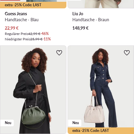
extra -25% Code: LAST
Guess Jeans
Liu Jo
Handtasche · Blau
Handtasche · Braun
Aktueller Preis
22,99
€
148,99
€
Regulärer Preis
42,99 €
-46%
Niedrigster Preis
25,99 €
-11%
Neu
Neu
extra -25% Code: LAST