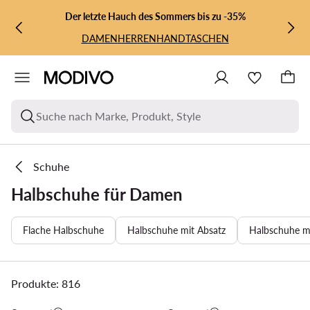
ZUM HAUPTINHALT SPRINGEN
ZUR SUCHE
Der letzte Hauch des Sommers bis zu -35%
DAMEN
HERREN
HANDTASCHEN
Suche nach Marke, Produkt, Style
Schuhe
Halbschuhe für Damen
Flache Halbschuhe
Halbschuhe mit Absatz
Halbschuhe mi
Produkte: 816