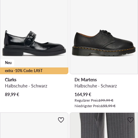
Neu
extra -10% Code: LAST
Clarks
Dr. Martens
Halbschuhe · Schwarz
Halbschuhe · Schwarz
Aktueller Preis
89,99
€
164,99
€
Regulärer Preis
199,99 €
Niedrigster Preis
155,99 €