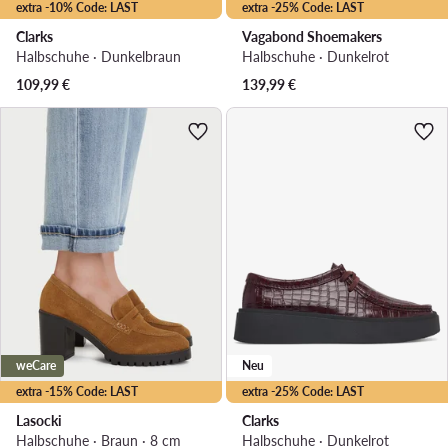
extra -10% Code: LAST
extra -25% Code: LAST
Clarks
Vagabond Shoemakers
Halbschuhe · Dunkelbraun
Halbschuhe · Dunkelrot
109,99
€
139,99
€
weCare
Neu
extra -15% Code: LAST
extra -25% Code: LAST
Lasocki
Clarks
Halbschuhe · Braun · 8 cm
Halbschuhe · Dunkelrot