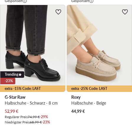
Gesponsert
Gesponsert
Trending
-23%
extra -15% Code: LAST
extra -25% Code: LAST
G-Star Raw
Roxy
Halbschuhe · Schwarz · 8 cm
Halbschuhe · Beige
Aktueller Preis
52,99
€
44,99
€
Regulärer Preis
74,99 €
-29%
Niedrigster Preis
68,99 €
-23%