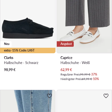
Neu
Angebot
extra -15% Code: LAST
Clarks
Caprice
Halbschuhe · Schwarz
Halbschuhe · Weiß
Aktueller Preis
98,99
€
62,99
€
Regulärer Preis
99,99 €
-37%
Niedrigster Preis
69,99 €
-10%