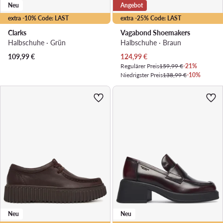
Neu
Angebot
extra -10% Code: LAST
extra -25% Code: LAST
Clarks
Vagabond Shoemakers
Halbschuhe · Grün
Halbschuhe · Braun
Aktueller Preis
109,99
€
124,99
€
Regulärer Preis
159,99 €
-21%
Niedrigster Preis
138,99 €
-10%
Neu
Neu