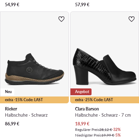
54,99
€
57,99
€
Neu
Angebot
extra -15% Code: LAST
extra -25% Code: LAST
Rieker
Clara Barson
Halbschuhe · Schwarz
Halbschuhe · Schwarz · 7 cm
Aktueller Preis
86,99
€
18,99
€
Regulärer Preis
28,12 €
-32%
Niedrigster Preis
19,99 €
-5%