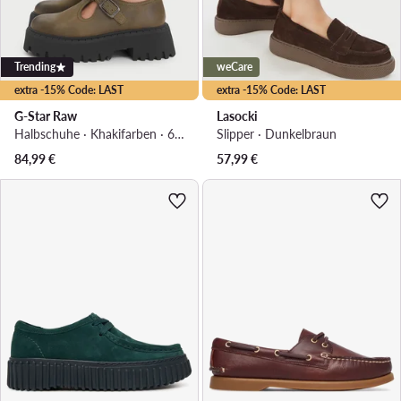
Trending
weCare
extra -15% Code: LAST
extra -15% Code: LAST
G-Star Raw
Lasocki
Halbschuhe · Khakifarben · 6 cm
Slipper · Dunkelbraun
84,99
€
57,99
€