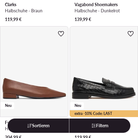
Clarks
Vagabond Shoemakers
Halbschuhe · Braun
Halbschuhe · Dunkelrot
119,99
€
139,99
€
Neu
Neu
extra -10% Code: LAST
Furla
Clarks
Sortieren
Filtern
Halbschuhe · Braun
Halbschuhe · Schwarz
204,99
€
119,99
€