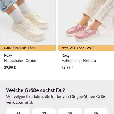
extra -25% Code: LAST
extra -25% Code: LAST
Roxy
Roxy
Halbschuhe · Creme
Halbschuhe · Hellrosa
39,99
€
39,99
€
Welche Größe suchst Du?
Wir zeigen Produkte, die in der von Dir gewählten Größe
verfügbar sind.
36
37
38
39