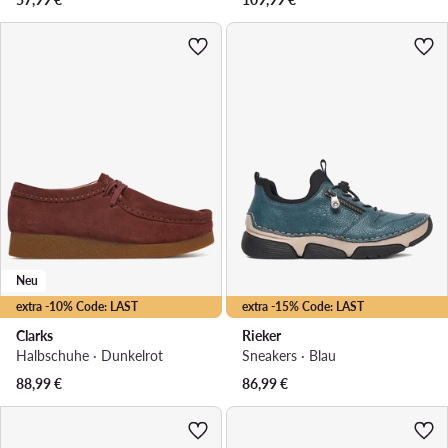
Neu
extra -10% Code: LAST
extra -15% Code: LAST
Clarks
Rieker
Halbschuhe · Dunkelrot
Sneakers · Blau
88,99
€
86,99
€