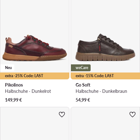
Neu
weCare
extra -25% Code: LAST
extra -15% Code: LAST
Pikolinos
Go Soft
Halbschuhe · Dunkelrot
Halbschuhe · Dunkelbraun
149,99
€
54,99
€