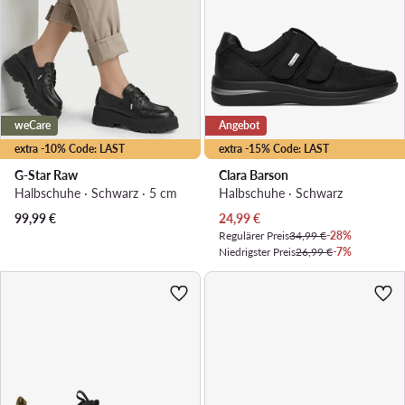
weCare
Angebot
extra -10% Code: LAST
extra -15% Code: LAST
G-Star Raw
Clara Barson
Halbschuhe · Schwarz · 5 cm
Halbschuhe · Schwarz
Aktueller Preis
99,99
€
24,99
€
Regulärer Preis
34,99 €
-28%
Niedrigster Preis
26,99 €
-7%