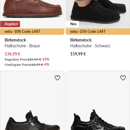
Angebot
Neu
extra -10% Code: LAST
extra -25% Code: LAST
Birkenstock
Birkenstock
Halbschuhe · Braun
Halbschuhe · Schwarz
Aktueller Preis
136,99
€
159,99
€
Regulärer Preis
159,99 €
-14%
Niedrigster Preis
143,99 €
-4%