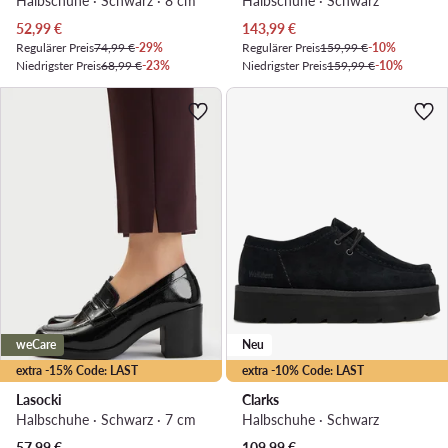
Halbschuhe · Schwarz · 8 cm
Halbschuhe · Schwarz
Aktueller Preis
Aktueller Preis
52,99
€
143,99
€
Regulärer Preis
74,99 €
-29%
Regulärer Preis
159,99 €
-10%
Niedrigster Preis
68,99 €
-23%
Niedrigster Preis
159,99 €
-10%
weCare
Neu
extra -15% Code: LAST
extra -10% Code: LAST
Lasocki
Clarks
Halbschuhe · Schwarz · 7 cm
Halbschuhe · Schwarz
57,99
€
109,99
€