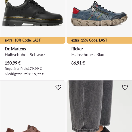
extra -10% Code: LAST
extra -15% Code: LAST
Dr. Martens
Rieker
Halbschuhe · Schwarz
Halbschuhe · Blau
Aktueller Preis
150,99
€
86,91
€
Regulärer Preis
179,99 €
Niedrigster Preis
115,99 €