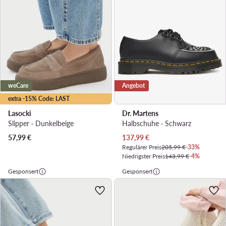
weCare
Angebot
extra -15% Code: LAST
Lasocki
Dr. Martens
Slipper · Dunkelbeige
Halbschuhe · Schwarz
Aktueller Preis
57,99
€
137,99
€
Regulärer Preis
205,99 €
-33%
Niedrigster Preis
143,99 €
-4%
Gesponsert
Gesponsert