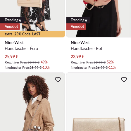
Trending
Trending
Angebot
Angebot
extra -25% Code: LAST
Nine West
Nine West
Handtasche · Écru
Handtasche · Rot
Aktueller Preis
Aktueller Preis
25,99
€
23,99
€
Regulärer Preis
50,99 €
-49%
Regulärer Preis
50,99 €
-52%
Niedrigster Preis
28,99 €
-10%
Niedrigster Preis
26,99 €
-11%