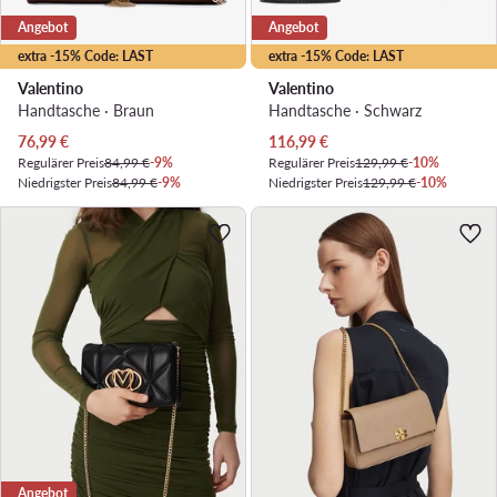
Angebot
Angebot
extra -15% Code: LAST
extra -15% Code: LAST
Valentino
Valentino
Handtasche · Braun
Handtasche · Schwarz
Aktueller Preis
Aktueller Preis
76,99
€
116,99
€
Regulärer Preis
84,99 €
-9%
Regulärer Preis
129,99 €
-10%
Niedrigster Preis
84,99 €
-9%
Niedrigster Preis
129,99 €
-10%
Angebot