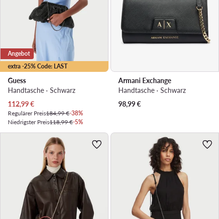
Angebot
extra -25% Code: LAST
Guess
Armani Exchange
Handtasche · Schwarz
Handtasche · Schwarz
Aktueller Preis
112,99
€
98,99
€
Regulärer Preis
184,99 €
-38%
Niedrigster Preis
118,99 €
-5%