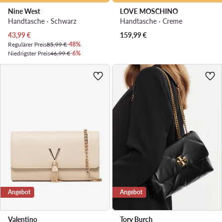
Nine West
LOVE MOSCHINO
Handtasche · Schwarz
Handtasche · Creme
Aktueller Preis
43,99
€
159,99
€
Regulärer Preis
85,99 €
-48%
Niedrigster Preis
46,99 €
-6%
Angebot
Angebot
Valentino
Tory Burch