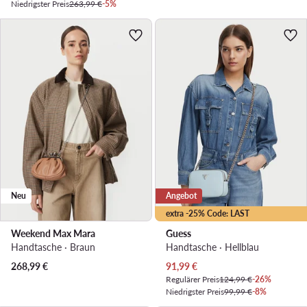
Niedrigster Preis
263,99 €
-5%
Neu
Angebot
extra -25% Code: LAST
Weekend Max Mara
Guess
Handtasche · Braun
Handtasche · Hellblau
Aktueller Preis
268,99
€
91,99
€
Regulärer Preis
124,99 €
-26%
Niedrigster Preis
99,99 €
-8%