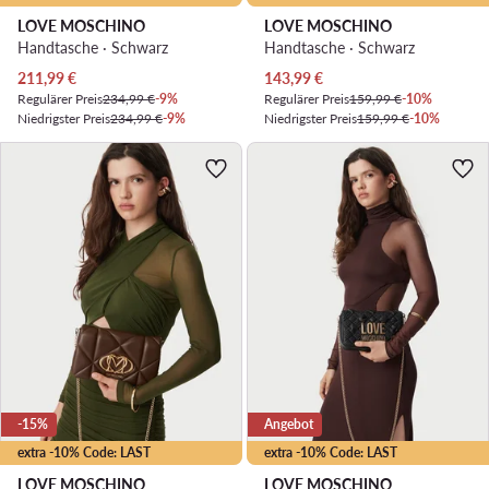
LOVE MOSCHINO
LOVE MOSCHINO
Handtasche · Schwarz
Handtasche · Schwarz
Aktueller Preis
Aktueller Preis
211,99
€
143,99
€
Regulärer Preis
234,99 €
-9%
Regulärer Preis
159,99 €
-10%
Niedrigster Preis
234,99 €
-9%
Niedrigster Preis
159,99 €
-10%
-15%
Angebot
extra -10% Code: LAST
extra -10% Code: LAST
LOVE MOSCHINO
LOVE MOSCHINO