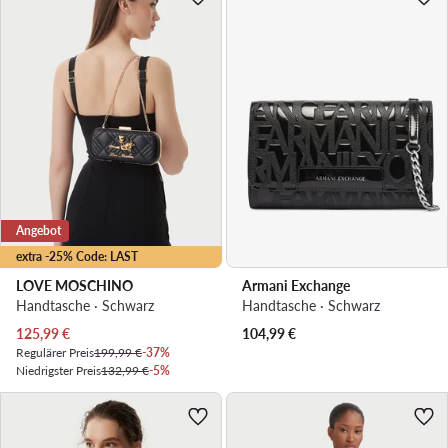
Angebot
extra -25% Code: LAST
LOVE MOSCHINO
Armani Exchange
Handtasche · Schwarz
Handtasche · Schwarz
Aktueller Preis
125,99
€
104,99
€
Regulärer Preis
199,99 €
-37%
Niedrigster Preis
132,99 €
-5%