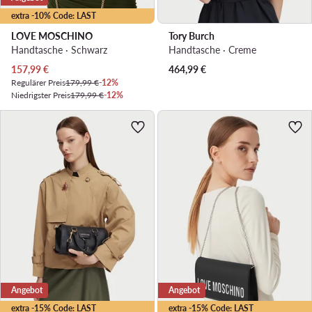
extra -10% Code: LAST
LOVE MOSCHINO
Tory Burch
Handtasche · Schwarz
Handtasche · Creme
Aktueller Preis
157,99
€
464,99
€
Regulärer Preis
179,99 €
-12%
Niedrigster Preis
179,99 €
-12%
Angebot
Angebot
extra -15% Code: LAST
extra -15% Code: LAST