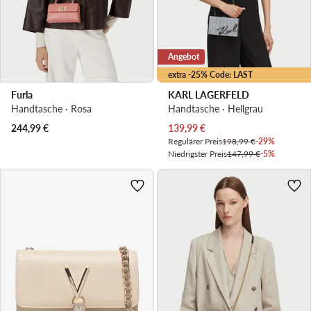
Angebot
extra -25% Code: LAST
Furla
KARL LAGERFELD
Handtasche · Rosa
Handtasche · Hellgrau
Aktueller Preis
244,99
€
139,99
€
Regulärer Preis
198,99 €
-29%
Niedrigster Preis
147,99 €
-5%