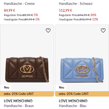
Handtasche · Creme
Handtasche · Schwarz
Aktueller Preis
Aktueller Preis
84,99
€
512,99
€
Regulärer Preis
89,99 €
-5%
Regulärer Preis
694,99 €
-26%
Niedrigster Preis
89,99 €
-5%
Niedrigster Preis
592,99 €
-13%
Neu
Neu
extra -25% Code: LAST
extra -25% Code: LAST
LOVE MOSCHINO
LOVE MOSCHINO
Handtasche · Braun
Handtasche · Blau