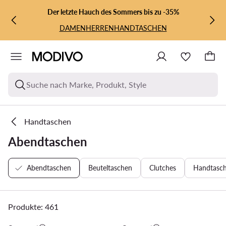
ZUM HAUPTINHALT SPRINGEN
ZUR SUCHE
Der letzte Hauch des Sommers bis zu -35%
DAMEN
HERREN
HANDTASCHEN
Suche nach Marke, Produkt, Style
Handtaschen
Abendtaschen
Abendtaschen
Beuteltaschen
Clutches
Handtasch
Produkte: 461