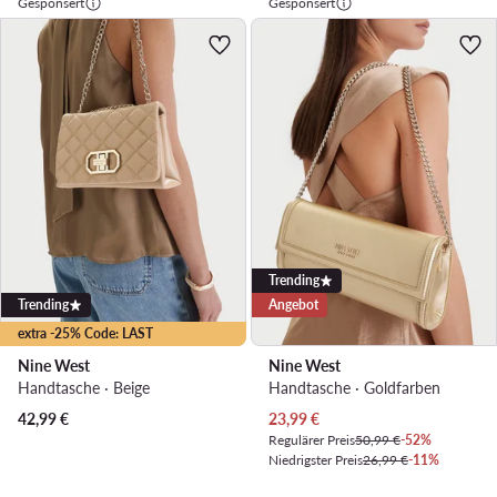
Gesponsert
Gesponsert
Trending
Trending
Angebot
extra -25% Code: LAST
Nine West
Nine West
Handtasche · Beige
Handtasche · Goldfarben
Aktueller Preis
42,99
€
23,99
€
Regulärer Preis
50,99 €
-52%
Niedrigster Preis
26,99 €
-11%