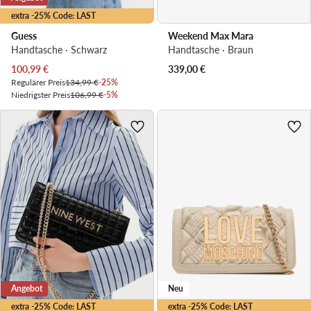
extra -25% Code: LAST
Guess
Weekend Max Mara
Handtasche · Schwarz
Handtasche · Braun
Aktueller Preis
100,99
€
339,00
€
Regulärer Preis
134,99 €
-25%
Niedrigster Preis
106,99 €
-5%
Angebot
Neu
extra -25% Code: LAST
extra -25% Code: LAST