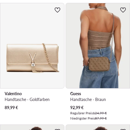
Valentino
Guess
Handtasche · Goldfarben
Handtasche · Braun
Aktueller Preis
89,99
€
92,99
€
Regulärer Preis
124,99 €
Niedrigster Preis
87,99 €