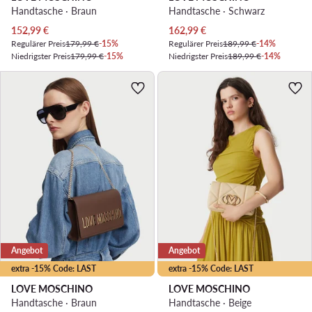
Handtasche · Braun
Handtasche · Schwarz
Aktueller Preis
Aktueller Preis
152,99
€
162,99
€
Regulärer Preis
179,99 €
-15%
Regulärer Preis
189,99 €
-14%
Niedrigster Preis
179,99 €
-15%
Niedrigster Preis
189,99 €
-14%
Angebot
Angebot
extra -15% Code: LAST
extra -15% Code: LAST
LOVE MOSCHINO
LOVE MOSCHINO
Handtasche · Braun
Handtasche · Beige