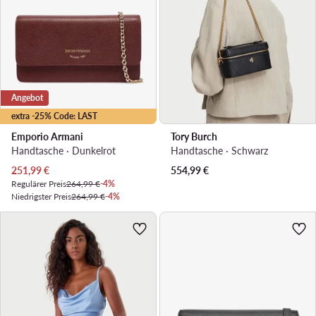
Angebot
extra -25% Code: LAST
Emporio Armani
Tory Burch
Handtasche · Dunkelrot
Handtasche · Schwarz
Aktueller Preis
251,99
€
554,99
€
Regulärer Preis
264,99 €
-4%
Niedrigster Preis
264,99 €
-4%