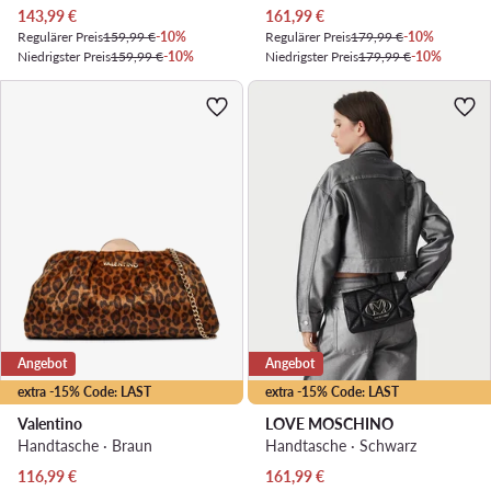
Aktueller Preis
Aktueller Preis
143,99
€
161,99
€
Regulärer Preis
159,99 €
-10%
Regulärer Preis
179,99 €
-10%
Niedrigster Preis
159,99 €
-10%
Niedrigster Preis
179,99 €
-10%
Angebot
Angebot
extra -15% Code: LAST
extra -15% Code: LAST
Valentino
LOVE MOSCHINO
Handtasche · Braun
Handtasche · Schwarz
Aktueller Preis
Aktueller Preis
116,99
€
161,99
€