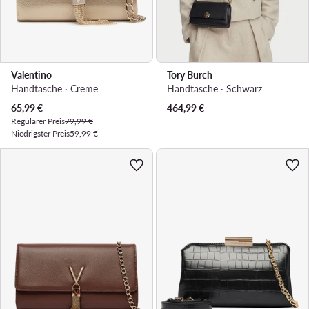
Valentino
Tory Burch
Handtasche · Creme
Handtasche · Schwarz
Aktueller Preis
65,99
€
464,99
€
Regulärer Preis
79,99 €
Niedrigster Preis
59,99 €