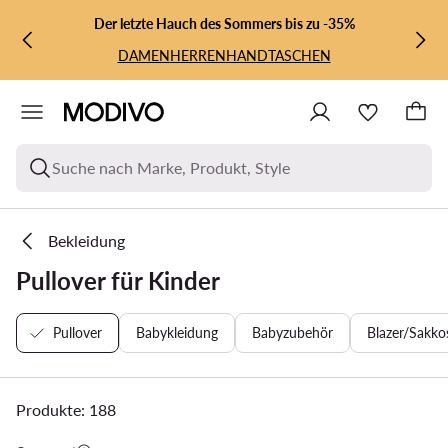
ZUM HAUPTINHALT SPRINGEN
ZUR SUCHE
Der letzte Hauch des Sommers bis zu -35%
DAMEN
HERREN
HANDTASCHEN
Suche nach Marke, Produkt, Style
Bekleidung
Pullover für Kinder
Pullover
Babykleidung
Babyzubehör
Blazer/Sakko
Produkte: 188