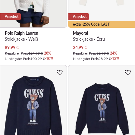
Angebot
Angebot
extra -25% Code: LAST
Polo Ralph Lauren
Mayoral
Strickjacke · Weiß
Strickjacke · Écru
Aktueller Preis
Aktueller Preis
89,99
€
24,99
€
Regulärer Preis
124,99 €
-28%
Regulärer Preis
32,99 €
-24%
Niedrigster Preis
100,99 €
-10%
Niedrigster Preis
28,99 €
-13%