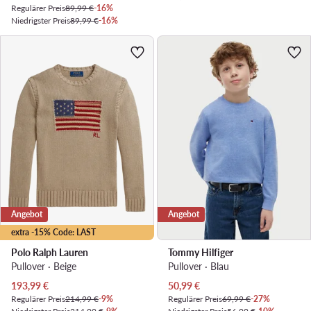
Regulärer Preis
89,99 €
-16%
Niedrigster Preis
89,99 €
-16%
Angebot
Angebot
extra -15% Code: LAST
Polo Ralph Lauren
Tommy Hilfiger
Pullover · Beige
Pullover · Blau
Aktueller Preis
Aktueller Preis
193,99
€
50,99
€
Regulärer Preis
214,99 €
-9%
Regulärer Preis
69,99 €
-27%