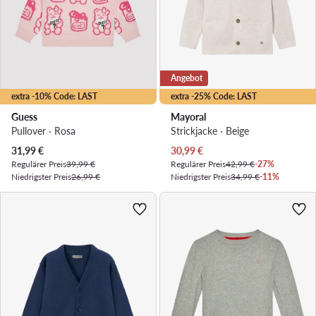
Angebot
extra -10% Code: LAST
extra -25% Code: LAST
Guess
Mayoral
Pullover · Rosa
Strickjacke · Beige
Aktueller Preis
Aktueller Preis
31,99
€
30,99
€
Regulärer Preis
39,99 €
Regulärer Preis
42,99 €
-27%
Niedrigster Preis
26,99 €
Niedrigster Preis
34,99 €
-11%