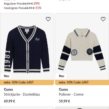
Regulärer Preis
54,99 €
-29%
Niedrigster Preis
43,99 €
-11%
Neu
Neu
extra -10% Code: LAST
extra -10% Code: LAST
Guess
Guess
Strickjacke · Dunkelblau
Pullover · Creme
69,99
€
59,99
€