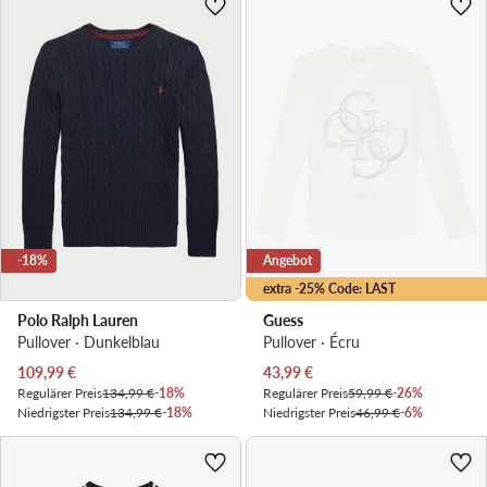
-18%
Angebot
extra -25% Code: LAST
Polo Ralph Lauren
Guess
Pullover · Dunkelblau
Pullover · Écru
Aktueller Preis
Aktueller Preis
109,99
€
43,99
€
Regulärer Preis
134,99 €
-18%
Regulärer Preis
59,99 €
-26%
Niedrigster Preis
134,99 €
-18%
Niedrigster Preis
46,99 €
-6%