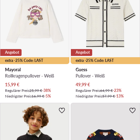
Angebot
Angebot
extra -25% Code: LAST
extra -25% Code: LAST
Mayoral
Guess
Rollkragenpullover · Weiß
Pullover · Weiß
Aktueller Preis
Aktueller Preis
15,99
€
49,99
€
Regulärer Preis
25,99 €
-38%
Regulärer Preis
64,99 €
-23%
Niedrigster Preis
16,99 €
-5%
Niedrigster Preis
57,99 €
-13%