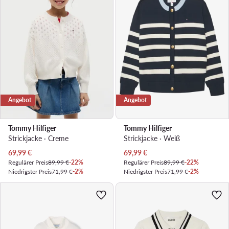
Angebot
Angebot
Tommy Hilfiger
Tommy Hilfiger
Strickjacke · Creme
Strickjacke · Weiß
Aktueller Preis
Aktueller Preis
69,99
€
69,99
€
Regulärer Preis
89,99 €
-22%
Regulärer Preis
89,99 €
-22%
Niedrigster Preis
71,99 €
-2%
Niedrigster Preis
71,99 €
-2%