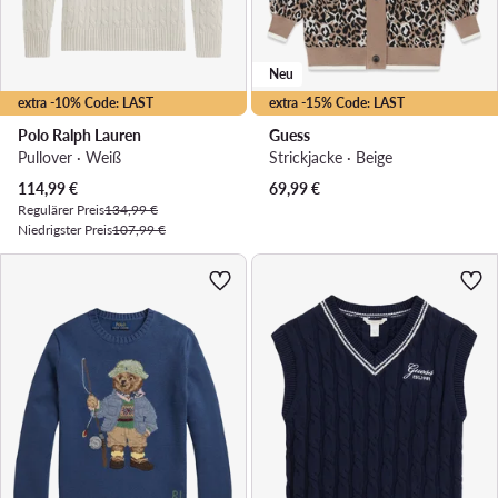
Neu
extra -10% Code: LAST
extra -15% Code: LAST
Polo Ralph Lauren
Guess
Pullover · Weiß
Strickjacke · Beige
Aktueller Preis
114,99
€
69,99
€
Regulärer Preis
134,99 €
Niedrigster Preis
107,99 €