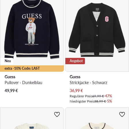
Neu
Angebot
extra -10% Code: LAST
Guess
Guess
Pullover · Dunkelblau
Strickjacke · Schwarz
Aktueller Preis
49,99
€
36,99
€
Regulärer Preis
69,99 €
-47%
Niedrigster Preis
38,99 €
-5%