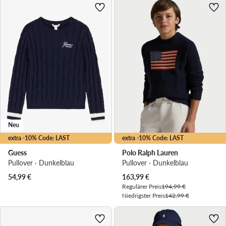
Neu
extra -10% Code: LAST
extra -10% Code: LAST
Guess
Polo Ralph Lauren
Pullover · Dunkelblau
Pullover · Dunkelblau
Aktueller Preis
54,99
€
163,99
€
Regulärer Preis
194,99 €
Niedrigster Preis
142,99 €