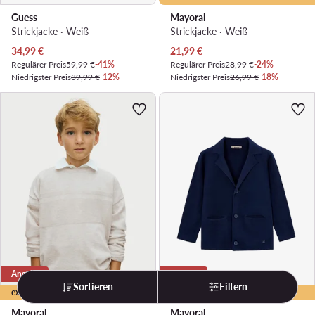
Guess
Mayoral
Strickjacke · Weiß
Strickjacke · Weiß
Aktueller Preis
Aktueller Preis
34,99
€
21,99
€
Regulärer Preis
59,99 €
-41%
Regulärer Preis
28,99 €
-24%
Niedrigster Preis
39,99 €
-12%
Niedrigster Preis
26,99 €
-18%
Angebot
Angebot
Sortieren
Filtern
extra -25% Code: LAST
extra -25% Code: LAST
Mayoral
Mayoral