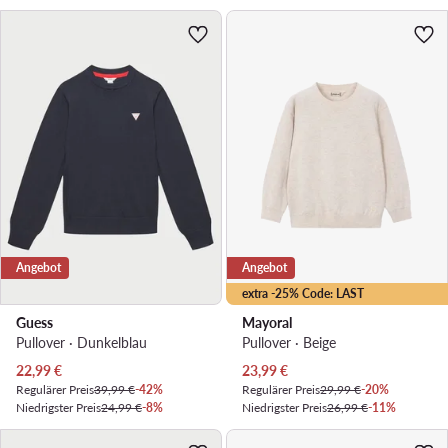
Angebot
Angebot
extra -25% Code: LAST
Guess
Mayoral
Pullover · Dunkelblau
Pullover · Beige
Aktueller Preis
Aktueller Preis
22,99
€
23,99
€
Regulärer Preis
39,99 €
-42%
Regulärer Preis
29,99 €
-20%
Niedrigster Preis
24,99 €
-8%
Niedrigster Preis
26,99 €
-11%