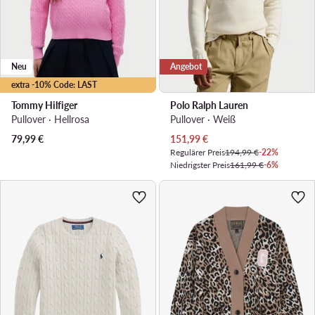
Neu
Angebot
extra -10% Code: LAST
Tommy Hilfiger
Polo Ralph Lauren
Pullover · Hellrosa
Pullover · Weiß
Aktueller Preis
79,99
€
151,99
€
Regulärer Preis
194,99 €
-22%
Niedrigster Preis
161,99 €
-6%