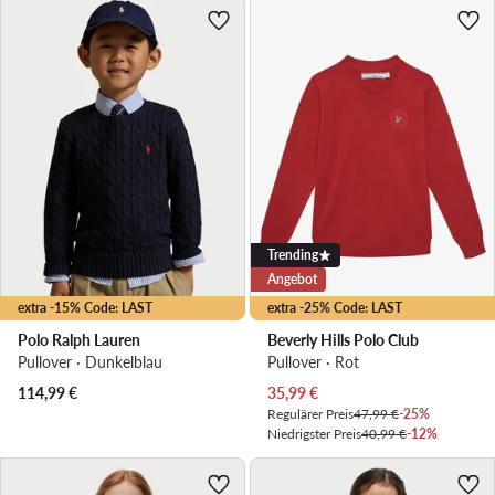
Trending
Angebot
extra -15% Code: LAST
extra -25% Code: LAST
Polo Ralph Lauren
Beverly Hills Polo Club
Pullover · Dunkelblau
Pullover · Rot
Aktueller Preis
114,99
€
35,99
€
Regulärer Preis
47,99 €
-25%
Niedrigster Preis
40,99 €
-12%