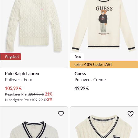
Angebot
Neu
extra -10% Code: LAST
Polo Ralph Lauren
Guess
Pullover · Écru
Pullover · Creme
Aktueller Preis
105,99
€
49,99
€
Regulärer Preis
134,99 €
-21%
Niedrigster Preis
109,99 €
-3%