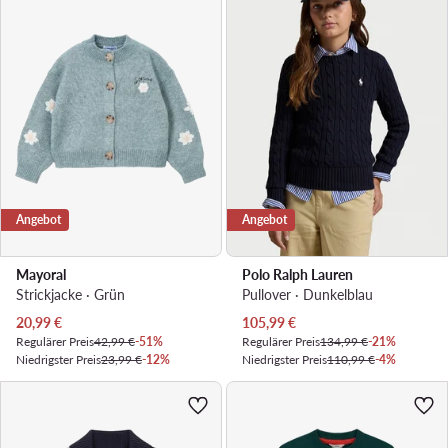
Angebot
Angebot
Mayoral
Polo Ralph Lauren
Strickjacke · Grün
Pullover · Dunkelblau
Aktueller Preis
Aktueller Preis
20,99
€
105,99
€
Regulärer Preis
42,99 €
-51%
Regulärer Preis
134,99 €
-21%
Niedrigster Preis
23,99 €
-12%
Niedrigster Preis
110,99 €
-4%