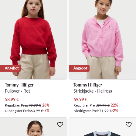
Angebot
Angebot
Tommy Hilfiger
Tommy Hilfiger
Pullover · Rot
Strickjacke · Hellrosa
Aktueller Preis
Aktueller Preis
58,99
€
69,99
€
Regulärer Preis
79,99 €
-26%
Regulärer Preis
89,99 €
-22%
Niedrigster Preis
63,99 €
-7%
Niedrigster Preis
71,99 €
-2%