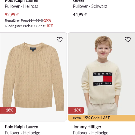
Polo Ralph Lauren
Guess
Pullover · Hellrosa
Pullover · Schwarz
Aktueller Preis
92,99
€
44,99
€
Regulärer Preis
114,99 €
-19%
Niedrigster Preis
103,99 €
-10%
-18%
-16%
extra -15% Code: LAST
Polo Ralph Lauren
Tommy Hilfiger
Pullover · Hellbeige
Pullover · Hellbeige