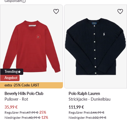
Gesponsert
Trending
Angebot
extra -25% Code: LAST
Beverly Hills Polo Club
Polo Ralph Lauren
Pullover · Rot
Strickjacke · Dunkelblau
Aktueller Preis
Aktueller Preis
35,99
€
111,99
€
Regulärer Preis
47,99 €
-25%
Regulärer Preis
144,99 €
Niedrigster Preis
40,99 €
-12%
Niedrigster Preis
102,99 €