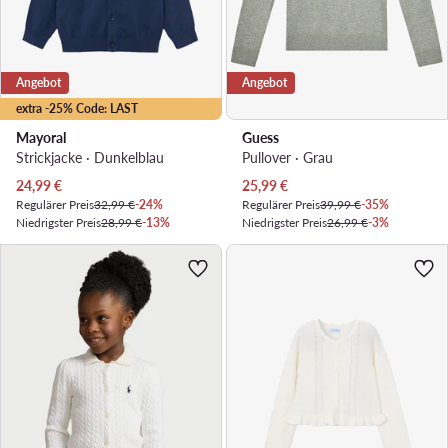
Angebot
Angebot
extra -25% Code: LAST
Mayoral
Guess
Strickjacke · Dunkelblau
Pullover · Grau
Aktueller Preis
Aktueller Preis
24,99
€
25,99
€
Regulärer Preis
32,99 €
-24%
Regulärer Preis
39,99 €
-35%
Niedrigster Preis
28,99 €
-13%
Niedrigster Preis
26,99 €
-3%