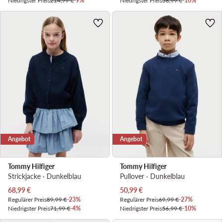
Niedrigster Preis
214,99 €
-9%
Niedrigster Preis
56,99 €
-10%
Angebot
Angebot
Tommy Hilfiger
Tommy Hilfiger
Strickjacke · Dunkelblau
Pullover · Dunkelblau
Aktueller Preis
Aktueller Preis
68,99
€
50,99
€
Regulärer Preis
89,99 €
-23%
Regulärer Preis
69,99 €
-27%
Niedrigster Preis
71,99 €
-4%
Niedrigster Preis
56,99 €
-10%