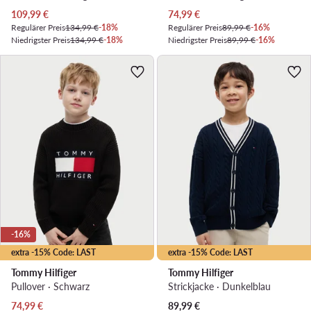
Aktueller Preis
Aktueller Preis
109,99
€
74,99
€
Regulärer Preis
134,99 €
-18%
Regulärer Preis
89,99 €
-16%
Niedrigster Preis
134,99 €
-18%
Niedrigster Preis
89,99 €
-16%
-16%
extra -15% Code: LAST
extra -15% Code: LAST
Tommy Hilfiger
Tommy Hilfiger
Pullover · Schwarz
Strickjacke · Dunkelblau
Aktueller Preis
74,99
€
89,99
€