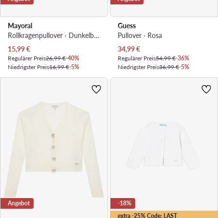
Mayoral
Guess
Rollkragenpullover · Dunkelblau
Pullover · Rosa
Aktueller Preis
Aktueller Preis
15,99
€
34,99
€
Regulärer Preis
26,99 €
-40%
Regulärer Preis
54,99 €
-36%
Niedrigster Preis
16,99 €
-5%
Niedrigster Preis
36,99 €
-5%
Angebot
-18%
extra -25% Code: LAST