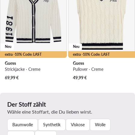
Neu
Neu
extra -10% Code: LAST
extra -10% Code: LAST
Guess
Guess
Strickjacke · Creme
Pullover · Creme
69,99
€
49,99
€
Der Stoff zählt
Wähle eine Stoffart, die Du lieben wirst.
Baumwolle
Synthetik
Viskose
Wolle