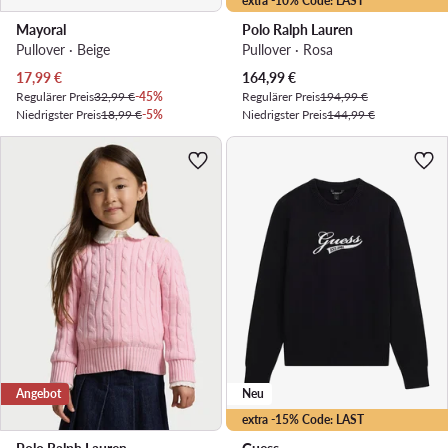
extra -10% Code: LAST
Mayoral
Polo Ralph Lauren
Pullover · Beige
Pullover · Rosa
Aktueller Preis
Aktueller Preis
17,99
€
164,99
€
Regulärer Preis
32,99 €
-45%
Regulärer Preis
194,99 €
Niedrigster Preis
18,99 €
-5%
Niedrigster Preis
144,99 €
Angebot
Neu
extra -15% Code: LAST