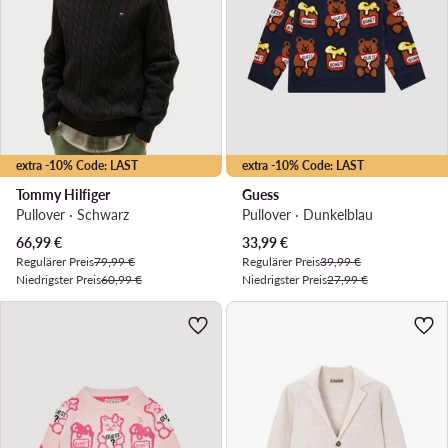
extra -10% Code: LAST
extra -10% Code: LAST
Tommy Hilfiger
Guess
Pullover · Schwarz
Pullover · Dunkelblau
Aktueller Preis
Aktueller Preis
66,99
€
33,99
€
Regulärer Preis
79,99 €
Regulärer Preis
39,99 €
Niedrigster Preis
60,99 €
Niedrigster Preis
27,99 €