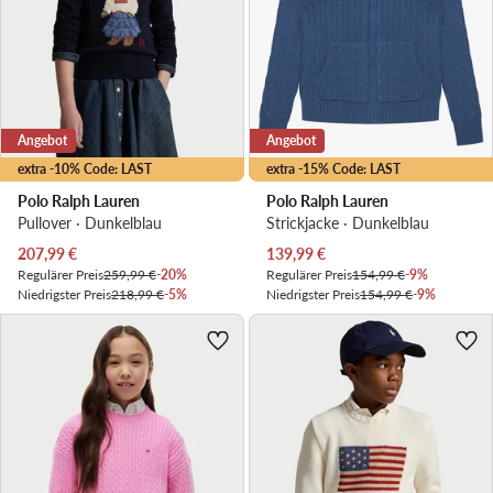
Angebot
Angebot
extra -10% Code: LAST
extra -15% Code: LAST
Polo Ralph Lauren
Polo Ralph Lauren
Pullover · Dunkelblau
Strickjacke · Dunkelblau
Aktueller Preis
Aktueller Preis
207,99
€
139,99
€
Regulärer Preis
259,99 €
-20%
Regulärer Preis
154,99 €
-9%
Niedrigster Preis
218,99 €
-5%
Niedrigster Preis
154,99 €
-9%