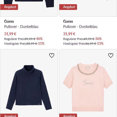
Angebot
Angebot
Guess
Guess
Pullover · Dunkelblau
Pullover · Dunkelblau
Aktueller Preis
Aktueller Preis
31,99
€
31,99
€
Regulärer Preis
59,99 €
-46%
Regulärer Preis
49,99 €
-36%
Niedrigster Preis
35,99 €
-11%
Niedrigster Preis
36,99 €
-13%
Angebot
Angebot