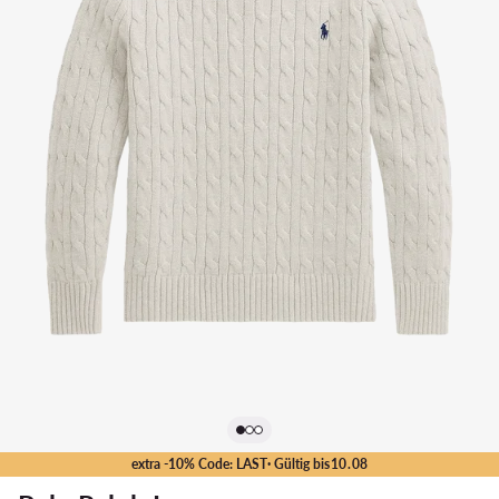
extra -10% Code: LAST
· Gültig bis
10
.
08