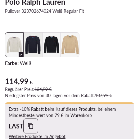
Polo Ralph Lauren
Pullover 323702674024 Weiß Regular Fit
Farbe:
Weiß
114,99
Aktueller Preis 114,99 €
€
Regulärer Preis:
134,99 €
Niedrigster Preis von 30 Tagen vor dem Rabatt:
107,99 €
Extra -10% Rabatt beim Kauf dieses Produkts, bei einem
Mindestbestellwert von 79 € im Warenkorb
LAST
Weitere Produkte im Angebot