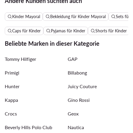
Andere Kunden suchten auch
Kinder Mayoral
Bekleidung für Kinder Mayoral
Sets für 
Caps für Kinder
Pyjamas für Kinder
Shorts für Kinder
Beliebte Marken in dieser Kategorie
Tommy Hilfiger
GAP
Primigi
Billabong
Hunter
Juicy Couture
Kappa
Gino Rossi
Crocs
Geox
Beverly Hills Polo Club
Nautica