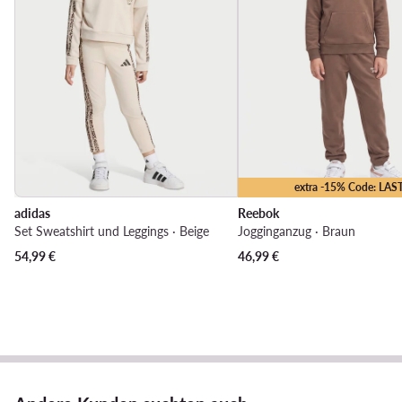
extra -15% Code: LAS
adidas
Reebok
Set Sweatshirt und Leggings · Beige
Jogginganzug · Braun
54,99
€
46,99
€