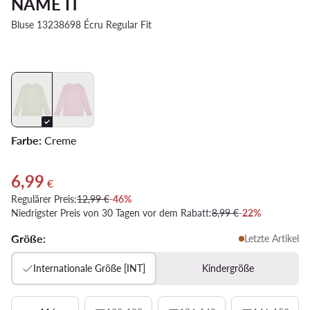
NAME IT
Bluse 13238698 Écru Regular Fit
Farbe:
Creme
6,99
Aktueller Preis 6,99 €
€
Regulärer Preis:
12,99 €
-46%
Niedrigster Preis von 30 Tagen vor dem Rabatt:
8,99 €
-22%
Größe:
Letzte Artikel
Internationale Größe [INT]
Kindergröße