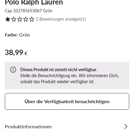
Polo Ralph Lauren
Cap 322785653067 Grün
Kundenbewertung auf Skala von 1 bis 5
1
⋅
Bewertungen anzeigen
(1)
Farbe:
Grün
38,99
38,99 €
€
Dieses Produkt ist zurzeit nicht verfügbar.
Stelle die Benachrichtigung ein. Wir informieren Dich,
sobald das Produkt wieder verfügbar ist.
Über die Verfügbarkeit benachrichtigen
Produktinformationen