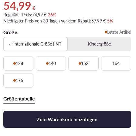
54,99
Aktueller Preis 54,99 €
€
Regulärer Preis:
74,99 €
-26%
Niedrigster Preis von 30 Tagen vor dem Rabatt:
57,99 €
-5%
Größe:
Letzte Artikel
Internationale Größe [INT]
Kindergröße
128
140
152
164
176
Größentabelle
Zum Warenkorb hinzufügen