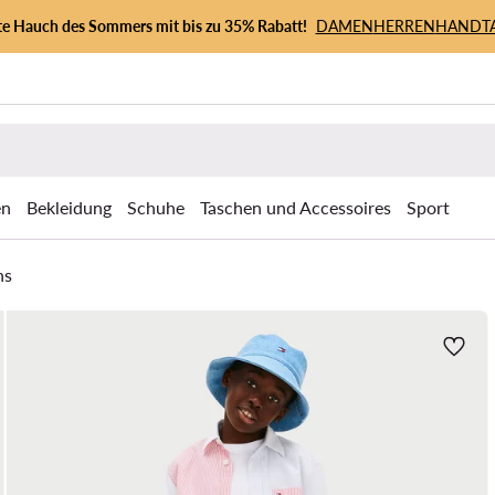
zte Hauch des Sommers mit bis zu 35% Rabatt!
DAMEN
HERREN
HANDT
en
Bekleidung
Schuhe
Taschen und Accessoires
Sport
ns