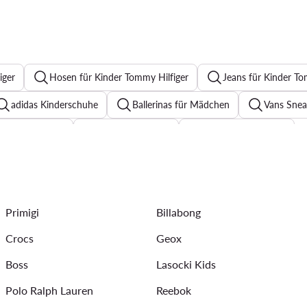
iger
Hosen für Kinder Tommy Hilfiger
Jeans für Kinder To
adidas Kinderschuhe
Ballerinas für Mädchen
Vans Snea
fschuhe Kinder
Bodys für Kinder
Hemden für Kinder
nder
Shorts für Kinder
Schuhe für Mädchen Froddo
Sonnenbrillen für Kinder
Strampler für Kinder
Kindersc
Primigi
Billabong
rts für Kinder
Crocs
Geox
Boss
Lasocki Kids
Polo Ralph Lauren
Reebok