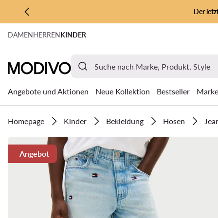
Der let
ZUM HAUPTINHALT SPRINGEN
DAMEN
HERREN
KINDER
ZUR SUCHE
Angebote und Aktionen
Neue Kollektion
Bestseller
Mark
Homepage
Kinder
Bekleidung
Hosen
Jea
Angebot