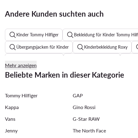
Andere Kunden suchten auch
Kinder Tommy Hilfiger
Bekleidung für Kinder Tommy Hilf
Übergangsjacken für Kinder
Kinderbekleidung Roxy
Sandalen für Mädchen
Badehosen für Kinder
Lau
Mehr anzeigen
Hosen für Kinder
Caps für Kinder
Pyjamas für Ki
Beliebte Marken in dieser Kategorie
Jogginghosen für Kinder
Weiße Ballerinas Mädchen
Tommy Hilfiger
GAP
Sandalen für Jungen
Puma Kinderschuhe
Poloshi
Kappa
Gino Rossi
Vans
G-Star RAW
Jenny
The North Face