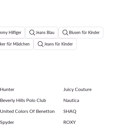
mmy Hilfiger
Jeans Blau
Blusen für Kinder
ker für Mädchen
Jeans für Kinder
adidas Schuhe Kinder Mädchen
Basketballschuhe Kinder
huhe Mit Absatz
Jumpsuits für Kinder
Hunter
Juicy Couture
Beverly Hills Polo Club
Nautica
United Colors Of Benetton
SHAQ
Spyder
ROXY