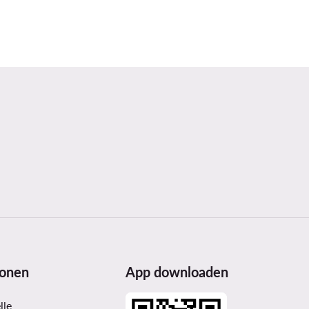
ionen
App downloaden
lle