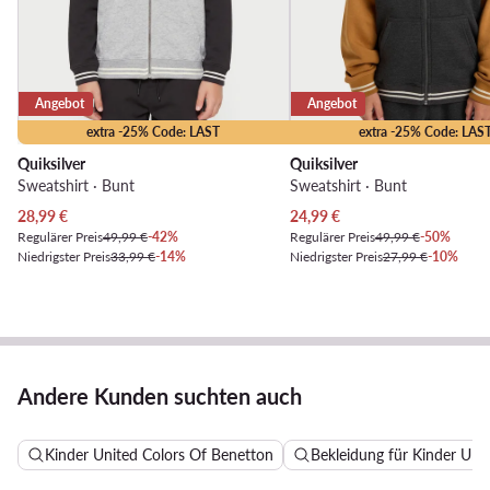
Angebot
Angebot
extra -25% Code: LAST
extra -25% Code: LAS
Quiksilver
Quiksilver
Sweatshirt · Bunt
Sweatshirt · Bunt
Aktueller Preis
Aktueller Preis
28,99
€
24,99
€
Regulärer Preis
49,99 €
-42%
Regulärer Preis
49,99 €
-50%
Niedrigster Preis
33,99 €
-14%
Niedrigster Preis
27,99 €
-10%
Andere Kunden suchten auch
Kinder United Colors Of Benetton
Bekleidung für Kinder Uni