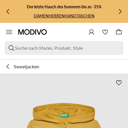
ZUM HAUPTINHALT SPRINGEN
ZUR SUCHE
Der letzte Hauch des Sommers bis zu -35%
DAMEN
HERREN
HANDTASCHEN
Suche nach Marke, Produkt, Style
Sweatjacken