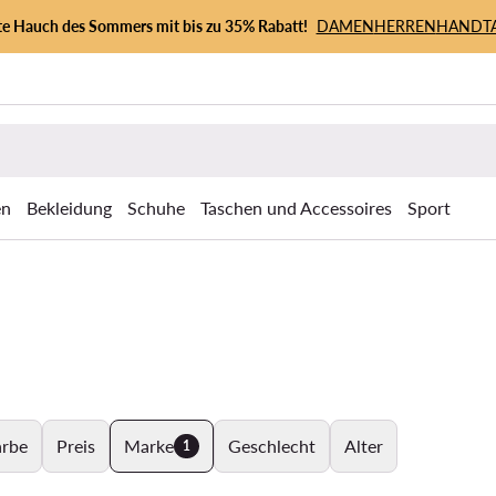
zte Hauch des Sommers mit bis zu 35% Rabatt!
DAMEN
HERREN
HANDT
en
Bekleidung
Schuhe
Taschen und Accessoires
Sport
arbe
Preis
Marke
Geschlecht
Alter
1