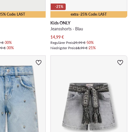
-21%
-25% Code: LAST
extra -25% Code: LAST
Kids ONLY
Jeansshorts · Blau
Aktueller Preis
14,99
€
9 €
-30%
Regulärer Preis
29,99 €
-50%
99 €
-30%
Niedrigster Preis
18,99 €
-21%