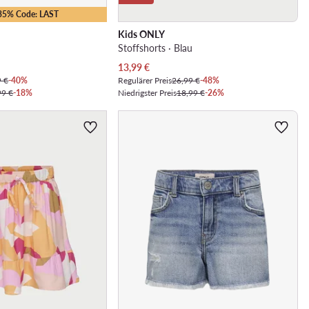
-35% Code: LAST
Kids ONLY
u
Stoffshorts · Blau
Aktueller Preis
13,99
€
9 €
-40%
Regulärer Preis
26,99 €
-48%
99 €
-18%
Niedrigster Preis
18,99 €
-26%