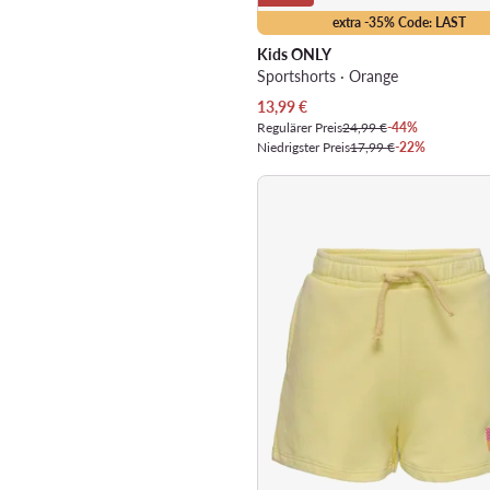
extra -35% Code: LAST
Kids ONLY
Sportshorts · Orange
Aktueller Preis
13,99
€
Regulärer Preis
24,99 €
-44%
Niedrigster Preis
17,99 €
-22%