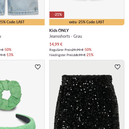
-21%
-25% Code: LAST
extra -25% Code: LAST
Kids ONLY
u
Jeansshorts · Grau
Aktueller Preis
14,99
€
9 €
-50%
Regulärer Preis
29,99 €
-50%
99 €
-13%
Niedrigster Preis
18,99 €
-21%