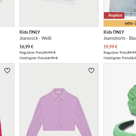
Angebot
extra 
Kids ONLY
Kids ONLY
Jeansrock · Weiß
Jeansshorts · Bla
Aktueller Preis
Aktueller Preis
16,99
€
19,99
€
Regulärer Preis
29,99 €
Regulärer Preis
39,9
Niedrigster Preis
14,99 €
Niedrigster Preis
22,