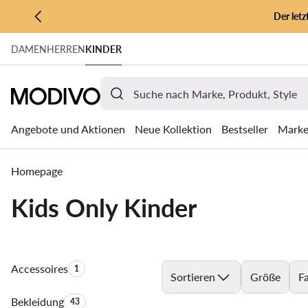
Der let
ZUM HAUPTINHALT SPRINGEN
DAMEN
HERREN
KINDER
ZUR SUCHE
Angebote und Aktionen
Neue Kollektion
Bestseller
Mark
Homepage
Kids Only Kinder
Accessoires
Anzahl der Produkte:
1
Sortieren
Größe
F
Bekleidung
Anzahl der Produkte:
43