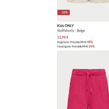
-26%
Kids ONLY
Stoffshorts · Beige
Aktueller Preis
13,99
€
Regulärer Preis
26,99 €
-48%
Niedrigster Preis
18,99 €
-26%