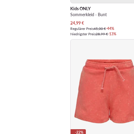
Kids ONLY
Sommerkleid · Bunt
Aktueller Preis
24,99
€
Regulärer Preis
45,00 €
-44%
Niedrigster Preis
28,99 €
-13%
-22%