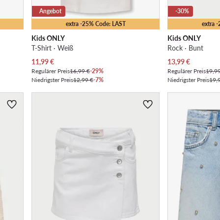
Angebot
-30%
extra -25% Code: LAST
extra 
Kids ONLY
Kids ONLY
T-Shirt · Weiß
Rock · Bunt
Aktueller Preis
Aktueller Preis
11,99
€
13,99
€
Regulärer Preis
16,99 €
-29%
Regulärer Preis
19,9
Niedrigster Preis
12,99 €
-7%
Niedrigster Preis
19,