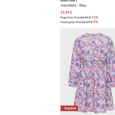
Kids ONLY
Jeanskleid · Blau
Aktueller Preis
19,99
€
Regulärer Preis
44,99 €
-55%
Niedrigster Preis
21,99 €
-9%
Angebot