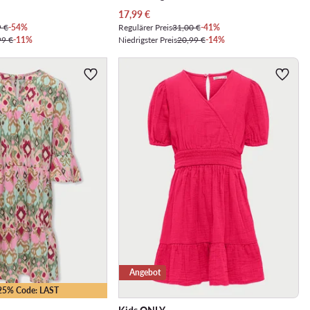
Aktueller Preis
17,99
€
9 €
-54%
Regulärer Preis
31,00 €
-41%
99 €
-11%
Niedrigster Preis
20,99 €
-14%
Angebot
-25% Code: LAST