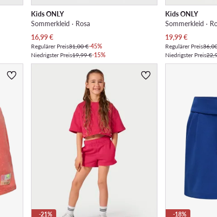
Kids ONLY
Kids ONLY
Sommerkleid · Rosa
Sommerkleid · R
Aktueller Preis
Aktueller Preis
16,99
€
19,99
€
Regulärer Preis
31,00 €
-45%
Regulärer Preis
36,0
Niedrigster Preis
19,99 €
-15%
Niedrigster Preis
22,
-21%
-18%