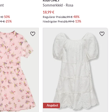
Kids ONLY
unt
Sommerkleid · Rosa
Aktueller Preis
18,99
€
9 €
-50%
Regulärer Preis
36,99 €
-48%
99 €
-25%
Niedrigster Preis
21,99 €
-13%
Angebot