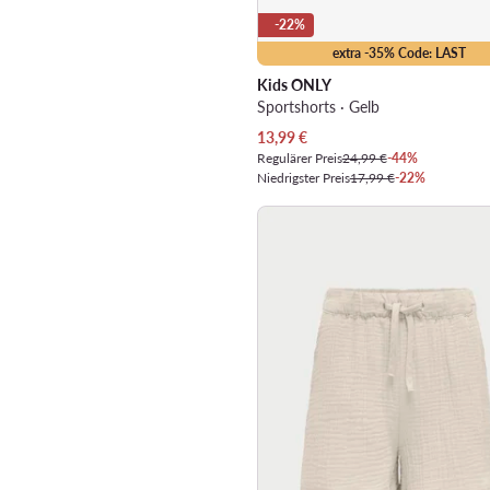
-22%
extra -35% Code: LAST
Kids ONLY
Sportshorts · Gelb
Aktueller Preis
13,99
€
Regulärer Preis
24,99 €
-44%
Niedrigster Preis
17,99 €
-22%