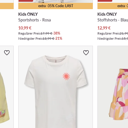
extra -35% Code: LAST
extra 
Kids ONLY
Kids ONLY
Sportshorts · Rosa
Stoffshorts · Bla
Aktueller Preis
Aktueller Preis
10,99
€
12,99
€
Regulärer Preis
17,99 €
-38%
Regulärer Preis
21,9
Niedrigster Preis
13,99 €
-21%
Niedrigster Preis
15,