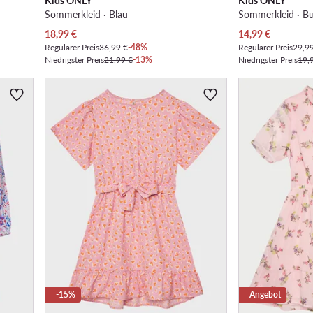
Kids ONLY
Kids ONLY
Sommerkleid · Blau
Sommerkleid · B
Aktueller Preis
Aktueller Preis
18,99
€
14,99
€
Regulärer Preis
36,99 €
-48%
Regulärer Preis
29,9
Niedrigster Preis
21,99 €
-13%
Niedrigster Preis
19,
-15%
Angebot