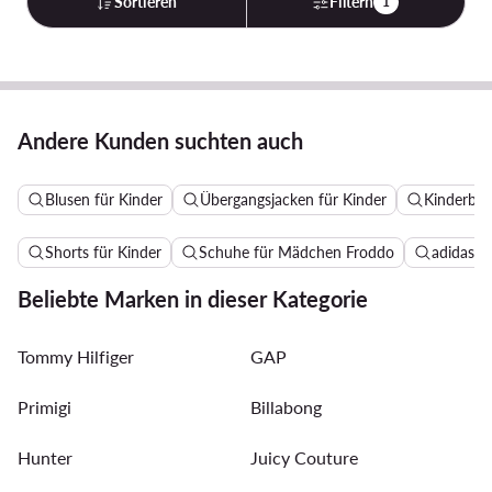
Sortieren
Filtern
1
Andere Kunden suchten auch
Blusen für Kinder
Übergangsjacken für Kinder
Kinderbek
Shorts für Kinder
Schuhe für Mädchen Froddo
adidas 
Beliebte Marken in dieser Kategorie
Tommy Hilfiger
GAP
Primigi
Billabong
Hunter
Juicy Couture