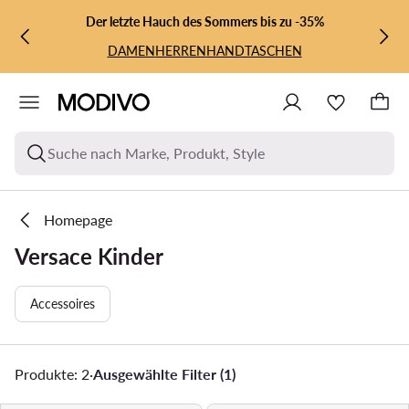
ZUM HAUPTINHALT SPRINGEN
ZUR SUCHE
Der letzte Hauch des Sommers bis zu -35%
DAMEN
HERREN
HANDTASCHEN
Suche nach Marke, Produkt, Style
Homepage
Versace Kinder
Accessoires
Produkte: 2
·
Ausgewählte Filter (1)