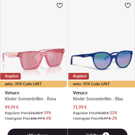
Angebot
Angebot
extra -35% Code: LAST
extra -35% Code: LAST
Versace
Versace
Kinder Sonnenbrillen · Rosa
Kinder Sonnenbrillen · Blau
Aktueller Preis
Aktueller Preis
99,99
€
71,99
€
Regulärer Preis
124,00 €
-19%
Regulärer Preis
93,00 €
-22%
Niedrigster Preis
106,99 €
-6%
Niedrigster Preis
73,99 €
-2%