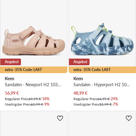
Angebot
Angebot
extra -35% Code: LAST
extra -35% Code: LAST
Keen
Keen
Sandalen · Newport H2 1032147 · Rosa
Sandalen · Hyperport H2 1030833 · Himmelblau
Aktueller Preis
Aktueller Preis
56,99
€
48,99
€
Regulärer Preis
69,99 €
-18%
Regulärer Preis
64,99 €
-24%
Niedrigster Preis
62,99 €
-9%
Niedrigster Preis
52,99 €
-7%