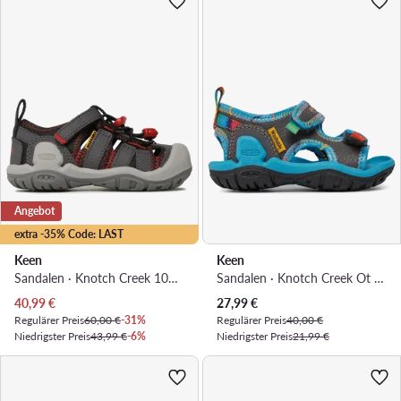
Angebot
extra -35% Code: LAST
Keen
Keen
Sandalen · Knotch Creek 1026167 · Grau
Sandalen · Knotch Creek Ot 1027225 · Grau
Aktueller Preis
Aktueller Preis
40,99
€
27,99
€
Regulärer Preis
60,00 €
-31%
Regulärer Preis
40,00 €
Niedrigster Preis
43,99 €
-6%
Niedrigster Preis
21,99 €