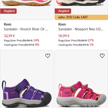
Angebot
Angebot
extra -25% Code: LAST
Keen
Keen
Sandalen · Knotch River Ot 1025643 · Rosa
Sandalen · Newport Neo H2 1018434 · Grau
Aktueller Preis
Aktueller Preis
32,99
€
50,99
€
Regulärer Preis
50,00 €
-34%
Regulärer Preis
70,00 €
-27%
Niedrigster Preis
35,99 €
-8%
Niedrigster Preis
53,99 €
-5%