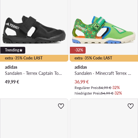
Trending
-32%
extra -35% Code: LAST
extra -35% Code: LAST
adidas
adidas
Sandalen · Terrex Captain Toey 2.0 Sandals HQ5835 · Schwarz
Sandalen · Minecraft Terrex Captain Toey 2.0 Sandals JR1316 · Grün
Aktueller Preis
49,99
€
36,99
€
Regulärer Preis
54,99 €
-32%
Niedrigster Preis
54,99 €
-32%