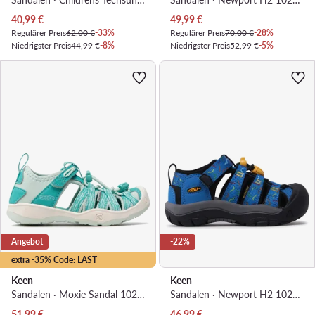
Aktueller Preis
Aktueller Preis
40,99
€
49,99
€
Regulärer Preis
62,00 €
-33%
Regulärer Preis
70,00 €
-28%
Niedrigster Preis
44,99 €
-8%
Niedrigster Preis
52,99 €
-5%
Angebot
-22%
extra -35% Code: LAST
Keen
Keen
Sandalen · Moxie Sandal 1026285 · Türkisfarben
Sandalen · Newport H2 1027374 · Blau
Aktueller Preis
Aktueller Preis
51,99
€
46,99
€