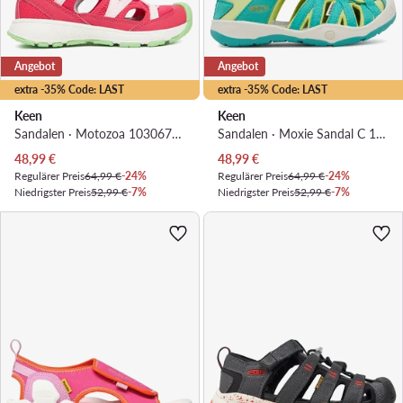
Angebot
Angebot
extra -35% Code: LAST
extra -35% Code: LAST
Keen
Keen
Sandalen · Motozoa 1030676 · Rosa
Sandalen · Moxie Sandal C 1030731 · Grün
Aktueller Preis
Aktueller Preis
48,99
€
48,99
€
Regulärer Preis
64,99 €
-24%
Regulärer Preis
64,99 €
-24%
Niedrigster Preis
52,99 €
-7%
Niedrigster Preis
52,99 €
-7%