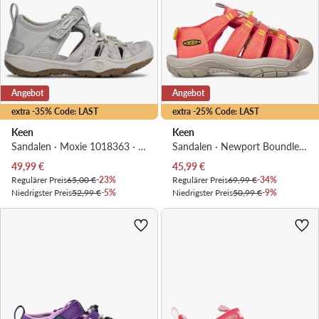
Angebot
Angebot
extra -35% Code: LAST
extra -25% Code: LAST
Keen
Keen
Sandalen · Moxie 1018363 · Silberfarben
Sandalen · Newport Boundless 1030190 · Korallenfarben
Aktueller Preis
Aktueller Preis
49,99
€
45,99
€
Regulärer Preis
65,00 €
-23%
Regulärer Preis
69,99 €
-34%
Niedrigster Preis
52,99 €
-5%
Niedrigster Preis
50,99 €
-9%