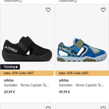
Gesponsert
Gesponsert
Trending
extra -35% Code: LAST
extra -35% Code: LAST
adidas
adidas
Sandalen · Terrex Captain Toey Infant Kids ID2435 · Schwarz
Sandalen · Terrex Captain Toey 2.0 JR9076 · Blau
29,99
€
49,99
€