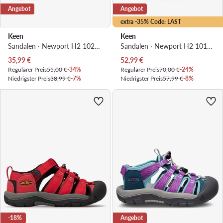
Angebot
Angebot
extra -35% Code: LAST
Keen
Keen
Sandalen · Newport H2 1026036 · Violett
Sandalen · Newport H2 1014251 · Rosa
Aktueller Preis
Aktueller Preis
35,99
€
52,99
€
Regulärer Preis
55,00 €
-34%
Regulärer Preis
70,00 €
-24%
Niedrigster Preis
38,99 €
-7%
Niedrigster Preis
57,99 €
-8%
-18%
Angebot