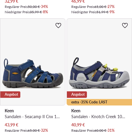
Aktueller Preis
Aktueller Preis
32,99
€
46,99
€
Regulärer Preis
50,00 €
-34%
Regulärer Preis
65,00 €
-27%
Niedrigster Preis
35,99 €
-8%
Niedrigster Preis
51,99 €
-9%
Angebot
Angebot
extra -35% Code: LAST
Keen
Keen
Sandalen · Seacamp II Cnx 1010088 · Dunkelblau
Sandalen · Knotch Creek 1026166 · Dunkelblau
Aktueller Preis
Aktueller Preis
43,99
€
40,99
€
Regulärer Preis
65,00 €
-32%
Regulärer Preis
60,00 €
-31%