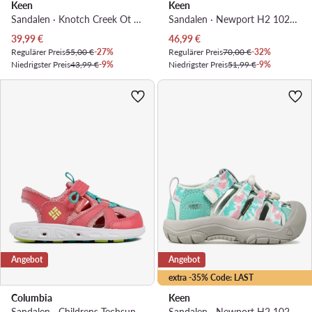
Keen
Keen
Sandalen · Knotch Creek Ot 1027218 · Blau
Sandalen · Newport H2 1026268 · Grau
Aktueller Preis
Aktueller Preis
39,99
€
46,99
€
Regulärer Preis
55,00 €
-27%
Regulärer Preis
70,00 €
-32%
Niedrigster Preis
43,99 €
-9%
Niedrigster Preis
51,99 €
-9%
Angebot
Angebot
extra -35% Code: LAST
Columbia
Keen
Sandalen · Childrens Techsun Wave BC2082 · Rosa
Sandalen · Newport H2 1026267 · Blau