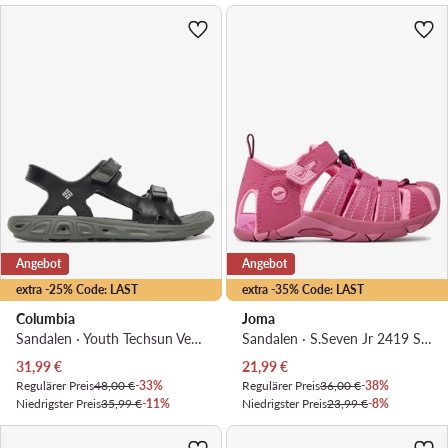
Angebot
Angebot
extra -25% Code: LAST
extra -35% Code: LAST
Columbia
Joma
Sandalen · Youth Techsun Vent BY4566 · Schwarz
Sandalen · S.Seven Jr 2419 SSEVJS2419V · Rosa
Aktueller Preis
Aktueller Preis
31,99
€
21,99
€
Regulärer Preis
48,00 €
-33%
Regulärer Preis
36,00 €
-38%
Niedrigster Preis
35,99 €
-11%
Niedrigster Preis
23,99 €
-8%