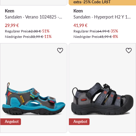
extra -25% Code: LAST
Keen
Keen
Sandalen · Verano 1024825 · Schwarz
Sandalen · Hyperport H2 Y 1030832 · Rosa
Aktueller Preis
Aktueller Preis
29,99
€
41,99
€
Regulärer Preis
62,00 €
-51%
Regulärer Preis
64,99 €
-35%
Niedrigster Preis
33,99 €
-11%
Niedrigster Preis
45,99 €
-8%
Angebot
Angebot