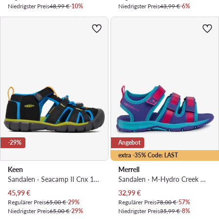
Niedrigster Preis
48,99 €
-10%
Niedrigster Preis
43,99 €
-6%
-29%
Angebot
extra -35% Code: LAST
Keen
Merrell
Sandalen · Seacamp II Cnx 1022969 · Schwarz
Sandalen · M-Hydro Creek MK162389 · Violett
Aktueller Preis
Aktueller Preis
45,99
€
32,99
€
Regulärer Preis
65,00 €
-29%
Regulärer Preis
78,00 €
-57%
Niedrigster Preis
65,00 €
-29%
Niedrigster Preis
35,99 €
-8%