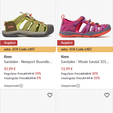
Angebot
Angebot
extra -25% Code: LAST
extra -35% Code: LAST
Keen
Keen
Sandalen · Newport Boundless 1030191 · Grün
Sandalen · Moxie Sandal 1016356 · Violett
Aktueller Preis
Aktueller Preis
45,99
€
51,99
€
Regulärer Preis
69,99 €
-34%
Regulärer Preis
65,00 €
-20%
Niedrigster Preis
50,99 €
-9%
Niedrigster Preis
57,99 €
-10%
Gesponsert
Gesponsert