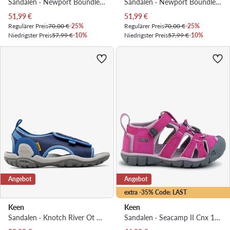
Sandalen · Newport Boundless Sandal 1028783 · Blau
Sandalen · Newport Boundless 1028781 · Dunkelblau
Aktueller Preis
Aktueller Preis
51,99
€
51,99
€
Regulärer Preis
70,00 €
-25%
Regulärer Preis
70,00 €
-25%
Niedrigster Preis
57,99 €
-10%
Niedrigster Preis
57,99 €
-10%
Angebot
Angebot
extra -35% Code: LAST
Keen
Keen
Sandalen · Knotch River Ot 1026157 · Dunkelblau
Sandalen · Seacamp II Cnx 1022979 · Rosa