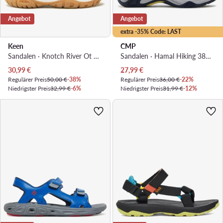
Angebot
Angebot
extra -35% Code: LAST
Keen
CMP
Sandalen · Knotch River Ot 1025661 · Rosa
Sandalen · Hamal Hiking 38Q9954 · Dunkelblau
Aktueller Preis
Aktueller Preis
30,99
€
27,99
€
Regulärer Preis
50,00 €
-38%
Regulärer Preis
36,00 €
-22%
Niedrigster Preis
32,99 €
-6%
Niedrigster Preis
31,99 €
-12%