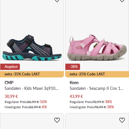
Angebot
-38%
extra -35% Code: LAST
extra -25% Code: LAST
CMP
Keen
Sandalen · Kids Mawi 3q91085 · Dunkelblau
Sandalen · Seacamp II Cnx 1030768 · Rosa
Aktueller Preis
Aktueller Preis
30,99
€
43,99
€
Regulärer Preis
36,99 €
-16%
Regulärer Preis
70,99 €
-38%
Niedrigster Preis
32,99 €
-6%
Niedrigster Preis
70,99 €
-38%