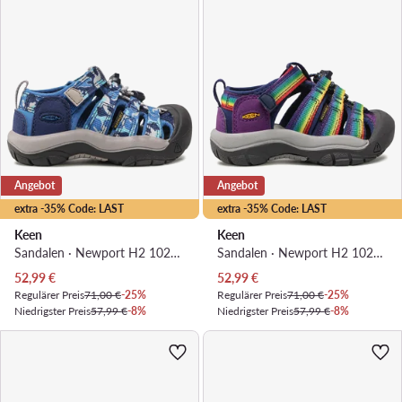
Angebot
Angebot
extra -35% Code: LAST
extra -35% Code: LAST
Keen
Keen
Sandalen · Newport H2 1026269 · Blau
Sandalen · Newport H2 1026266 · Violett
Aktueller Preis
Aktueller Preis
52,99
€
52,99
€
Regulärer Preis
71,00 €
-25%
Regulärer Preis
71,00 €
-25%
Niedrigster Preis
57,99 €
-8%
Niedrigster Preis
57,99 €
-8%