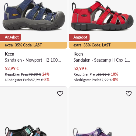
Angebot
Angebot
extra -35% Code: LAST
extra -35% Code: LAST
Keen
Keen
Sandalen · Newport H2 1009938 · Dunkelblau
Sandalen · Seacamp II Cnx 1014470 · Rot
Aktueller Preis
Aktueller Preis
52,99
€
52,99
€
Regulärer Preis
70,00 €
-24%
Regulärer Preis
65,00 €
-18%
Niedrigster Preis
57,99 €
-8%
Niedrigster Preis
57,99 €
-8%