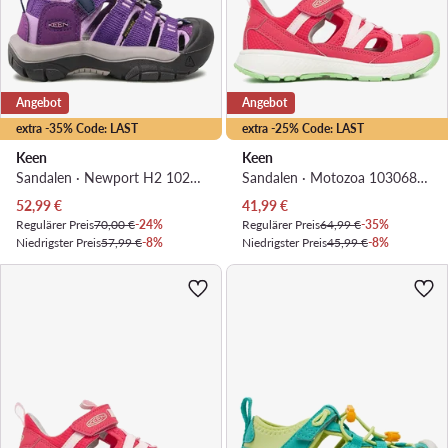
Angebot
Angebot
extra -35% Code: LAST
extra -25% Code: LAST
Keen
Keen
Sandalen · Newport H2 1026265 · Violett
Sandalen · Motozoa 1030686 · Rosa
Aktueller Preis
Aktueller Preis
52,99
€
41,99
€
Regulärer Preis
70,00 €
-24%
Regulärer Preis
64,99 €
-35%
Niedrigster Preis
57,99 €
-8%
Niedrigster Preis
45,99 €
-8%