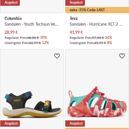
Angebot
Angebot
extra -35% Code: LAST
Columbia
Teva
Sandalen · Youth Techsun Vent BY4566 · Blau
Sandalen · Hurricane XLT 2 1019390C · Schwarz
Aktueller Preis
Aktueller Preis
28,99
€
41,99
€
Regulärer Preis
48,00 €
-39%
Regulärer Preis
57,00 €
-26%
Niedrigster Preis
32,99 €
-12%
Niedrigster Preis
45,99 €
-8%
Angebot
Angebot