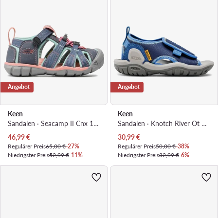
Angebot
Angebot
Keen
Keen
Sandalen · Seacamp II Cnx 1022975 · Blau
Sandalen · Knotch River Ot 1026170 · Blau
Aktueller Preis
Aktueller Preis
46,99
€
30,99
€
Regulärer Preis
65,00 €
-27%
Regulärer Preis
50,00 €
-38%
Niedrigster Preis
52,99 €
-11%
Niedrigster Preis
32,99 €
-6%