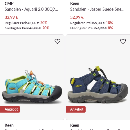
CMP
Keen
Sandalen · Aquarii 2.0 30Q9664 · Grau
Sandalen · Jasper Suede Sneakers 1028844 · Orange
Aktueller Preis
Aktueller Preis
33,99
€
52,99
€
Regulärer Preis
43,00 €
-20%
Regulärer Preis
65,00 €
-18%
Niedrigster Preis
43,00 €
-20%
Niedrigster Preis
57,99 €
-8%
Angebot
Angebot
Keen
Keen