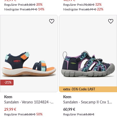
Regulärer Preis
65,00 €
-20%
Regulärer Preis
70,00 €
-32%
Niedrigster Preis
60,99 €
-14%
Niedrigster Preis
60,99 €
-22%
-21%
extra -35% Code: LAST
Keen
Keen
Sandalen · Verano 1024824 · Dunkelblau
Sandalen · Seacamp II Cnx 1025136 · Dunkelblau
Aktueller Preis
Aktueller Preis
29,99
€
60,99
€
Regulärer Preis
60,00 €
-50%
Regulärer Preis
65,00 €