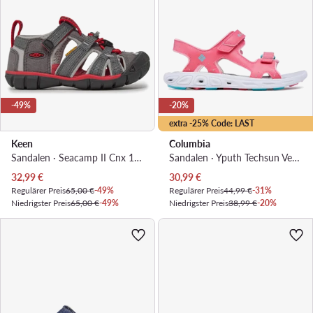
-49%
-20%
extra -25% Code: LAST
Keen
Columbia
Sandalen · Seacamp II Cnx 1022970 · Grau
Sandalen · Yputh Techsun Vent BY4566 · Rosa
Aktueller Preis
Aktueller Preis
32,99
€
30,99
€
Regulärer Preis
65,00 €
-49%
Regulärer Preis
44,99 €
-31%
Niedrigster Preis
65,00 €
-49%
Niedrigster Preis
38,99 €
-20%