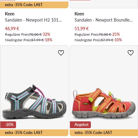
extra -35% Code: LAST
Keen
Keen
Sandalen · Newport H2 1012318 · Rot
Sandalen · Newport Boundless Sandal 1028784 · Violett
Aktueller Preis
Aktueller Preis
46,99
€
51,99
€
Regulärer Preis
70,00 €
-32%
Regulärer Preis
70,00 €
-25%
Niedrigster Preis
57,99 €
-18%
Niedrigster Preis
57,99 €
-10%
-20%
Angebot
extra -35% Code: LAST
extra -35% Code: LAST