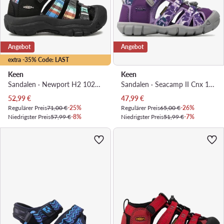
Angebot
Angebot
extra -35% Code: LAST
Keen
Keen
Sandalen · Newport H2 1026271 · Schwarz
Sandalen · Seacamp II Cnx 1026317 · Violett
Aktueller Preis
Aktueller Preis
52,99
€
47,99
€
Regulärer Preis
71,00 €
-25%
Regulärer Preis
65,00 €
-26%
Niedrigster Preis
57,99 €
-8%
Niedrigster Preis
51,99 €
-7%