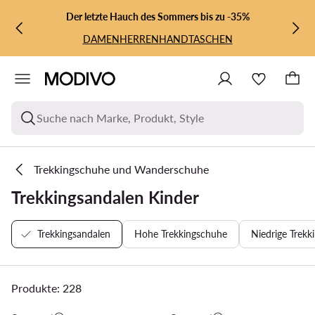
ZUM HAUPTINHALT SPRINGEN
ZUR SUCHE
Der letzte Hauch des Sommers bis zu -35%
DAMEN
HERREN
HANDTASCHEN
Suche nach Marke, Produkt, Style
Trekkingschuhe und Wanderschuhe
Trekkingsandalen Kinder
Trekkingsandalen
Hohe Trekkingschuhe
Niedrige Trekk
Produkte: 228