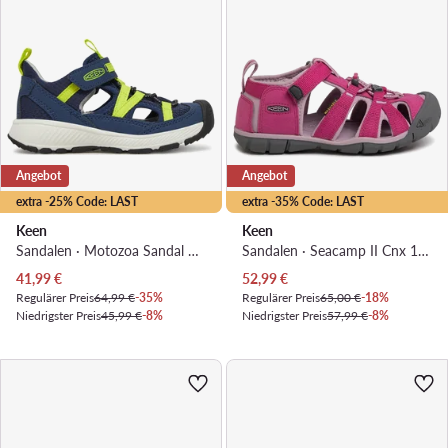
Angebot
Angebot
extra -25% Code: LAST
extra -35% Code: LAST
Keen
Keen
Sandalen · Motozoa Sandal C 1030685 · Dunkelblau
Sandalen · Seacamp II Cnx 1022994 · Rosa
Aktueller Preis
Aktueller Preis
41,99
€
52,99
€
Regulärer Preis
64,99 €
-35%
Regulärer Preis
65,00 €
-18%
Niedrigster Preis
45,99 €
-8%
Niedrigster Preis
57,99 €
-8%